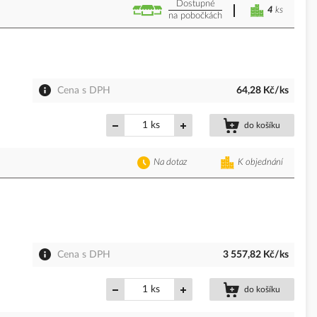
Dostupné
4
ks
na pobočkách
Cena s DPH
64,28 Kč/ks
ks
do košíku
Na dotaz
K objednání
Cena s DPH
3 557,82 Kč/ks
ks
do košíku