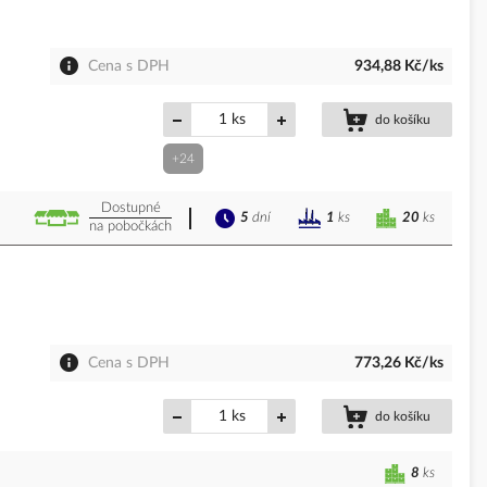
Cena s DPH
934,88 Kč/ks
ks
do košíku
+24
Dostupné
5
dní
20
ks
1
ks
na pobočkách
Cena s DPH
773,26 Kč/ks
ks
do košíku
8
ks