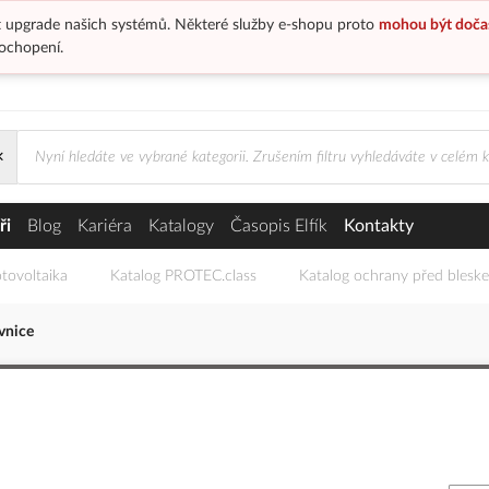
 upgrade našich systémů. Některé služby e-shopu proto
mohou být doča
ochopení.
×
e
ři
Blog
Kariéra
Katalogy
Časopis Elfík
Kontakty
tovoltaika
Katalog PROTEC.class
Katalog ochrany před blesk
vnice