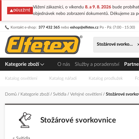
Vážení zákazníci, o víkendu
8. a 9. 8. 2026
bude probíhat
DŮLEŽITÉ
objednávek nebo zobrazení dokumentů. Děkujeme za p
Přejít
Kontakt e-shop:
377 432 365
nebo
eshop@elfetex.cz
Po - Pá: (7:00 - 15:30)
na
obsah
Stožárové svorkovnic
Kategorie zboží
O nás
Služby a poradenství
Partne
Katalog osvětlení
Katalog nářadí
Katalog prodlužek
Fo
Domů
Kategorie zboží
Svítidla
Veřejné osvětlení
Stožárové svorko
Stožárové svorkovnice
Svítidla