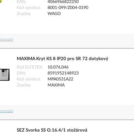
EAN
4066966822250
Kód výrobce
8001-099/Z004-0190
Značka
WAGO
orovnání
MAXIMA Kryt KS 8 IP20 pro SR 72 dotykový
Kód ELFETEX
10.076.046
EAN
8591952148923
Kód výrobce
MPA0531A22
Značka
MAXIMA
orovnání
SEZ Svorka SS O.16.4/1 stožárová