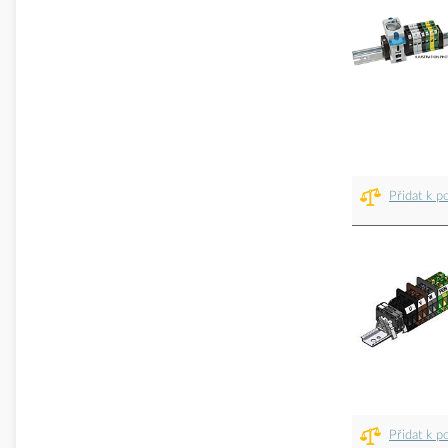
Přidat k p
Přidat k p