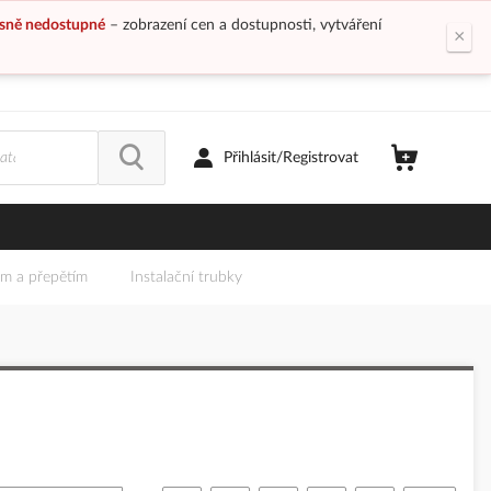
sně nedostupné
– zobrazení cen a dostupnosti, vytváření
×
Přihlásit/Registrovat
em a přepětím
Instalační trubky