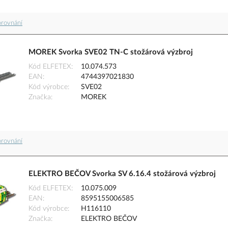
orovnání
MOREK Svorka SVE02 TN-C stožárová výzbroj
Kód ELFETEX
10.074.573
EAN
4744397021830
Kód výrobce
SVE02
Značka
MOREK
orovnání
ELEKTRO BEČOV Svorka SV 6.16.4 stožárová výzbroj
Kód ELFETEX
10.075.009
EAN
8595155006585
Kód výrobce
H116110
Značka
ELEKTRO BEČOV