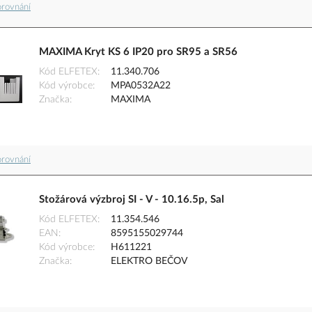
orovnání
MAXIMA Kryt KS 6 IP20 pro SR95 a SR56
Kód ELFETEX
11.340.706
Kód výrobce
MPA0532A22
Značka
MAXIMA
orovnání
Stožárová výzbroj SI - V - 10.16.5p, Sal
Kód ELFETEX
11.354.546
EAN
8595155029744
Kód výrobce
H611221
Značka
ELEKTRO BEČOV