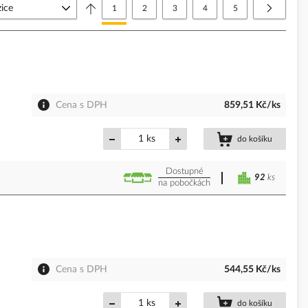
Stránka
Právě si prohlížíte stránku
Stránka
Stránka
Stránka
Stránka
Stránka
Další
1
2
3
4
5
Cena s DPH
859,51 Kč/ks
ks
do košíku
Dostupné
92
ks
na pobočkách
Cena s DPH
544,55 Kč/ks
ks
do košíku