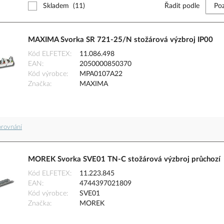
Skladem
(11)
Řadit podle
MAXIMA Svorka SR 721-25/N stožárová výzbroj IP00
Kód ELFETEX
11.086.498
EAN
2050000850370
Kód výrobce
MPA0107A22
Značka
MAXIMA
orovnání
MOREK Svorka SVE01 TN-C stožárová výzbroj průchozí
Kód ELFETEX
11.223.845
EAN
4744397021809
Kód výrobce
SVE01
Značka
MOREK