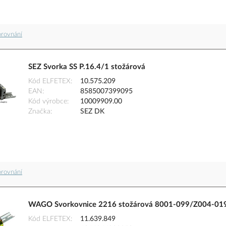
orovnání
SEZ Svorka SS P.16.4/1 stožárová
Kód ELFETEX
10.575.209
EAN
8585007399095
Kód výrobce
10009909.00
Značka
SEZ DK
orovnání
WAGO Svorkovnice 2216 stožárová 8001-099/Z004-01
Kód ELFETEX
11.639.849