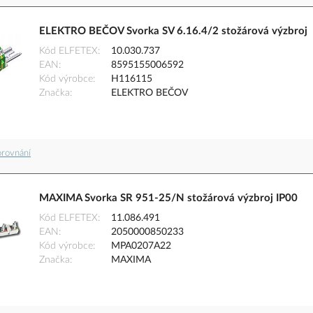
ELEKTRO BEČOV Svorka SV 6.16.4/2 stožárová výzbroj
Kód ELFETEX
10.030.737
EAN
8595155006592
Kód výrobce
H116115
Značka
ELEKTRO BEČOV
orovnání
MAXIMA Svorka SR 951-25/N stožárová výzbroj IP00
Kód ELFETEX
11.086.491
EAN
2050000850233
Kód výrobce
MPA0207A22
Značka
MAXIMA