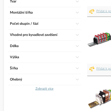
Tvar
Přidat k p
Montážní šířka
Počet skupin / fází
Vhodné pro kyvadlové zavěšení
Délka
Výška
Šířka
Přidat k p
Ohebný
Zobrazit více