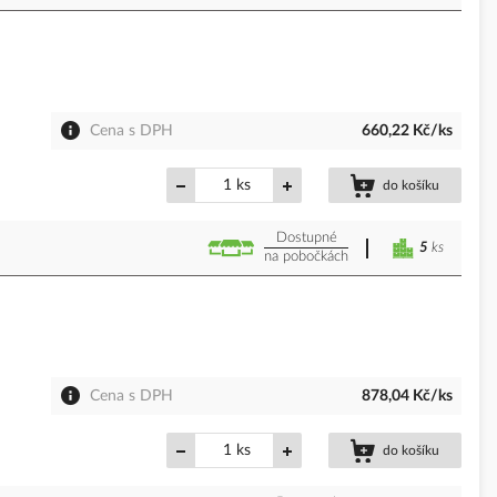
Cena s DPH
660,22 Kč/ks
ks
do košíku
Dostupné
5
ks
na pobočkách
Cena s DPH
878,04 Kč/ks
ks
do košíku