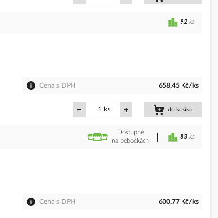
92
ks
Cena s DPH
658,45 Kč/ks
ks
do košíku
Dostupné
83
ks
na pobočkách
Cena s DPH
600,77 Kč/ks