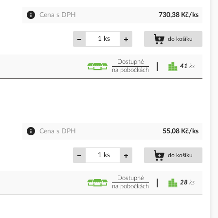
Cena s DPH
730,38 Kč/ks
ks
do košíku
Dostupné
41
ks
na pobočkách
Cena s DPH
55,08 Kč/ks
ks
do košíku
Dostupné
28
ks
na pobočkách