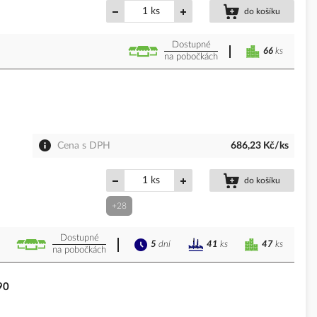
ks
do košíku
Dostupné
66
ks
na pobočkách
Cena s DPH
686,23 Kč/ks
ks
do košíku
+28
Dostupné
5
dní
47
ks
41
ks
na pobočkách
90