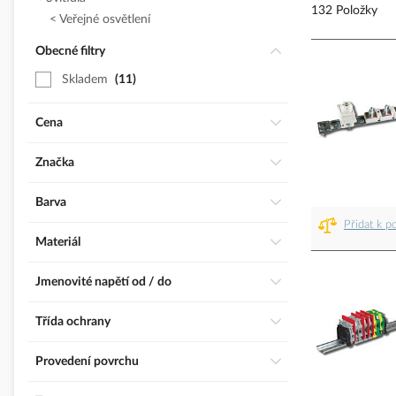
132 Položky
Veřejné osvětlení
Obecné filtry
Skladem
11
Cena
Značka
Barva
Přidat k p
Materiál
Jmenovité napětí od / do
třída ochrany
Provedení povrchu