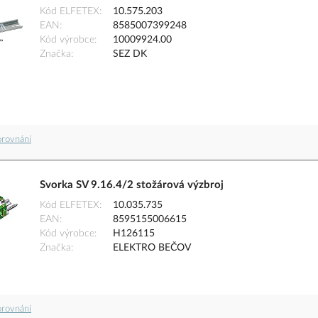
Kód ELFETEX
10.575.203
EAN
8585007399248
Kód výrobce
10009924.00
Značka
SEZ DK
orovnání
Svorka SV 9.16.4/2 stožárová výzbroj
Kód ELFETEX
10.035.735
EAN
8595155006615
Kód výrobce
H126115
Značka
ELEKTRO BEČOV
orovnání