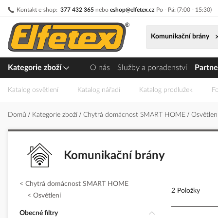
Přejít
Kontakt e-shop:
377 432 365
nebo
eshop@elfetex.cz
Po - Pá: (7:00 - 15:30)
na
obsah
Komunikační brány
Kategorie zboží
O nás
Služby a poradenství
Partne
Katalog osvětlení
Katalog nářadí
Katalog prodlužek
Fo
Domů
Kategorie zboží
Chytrá domácnost SMART HOME
Osvětlen
Komunikační brány
Chytrá domácnost SMART HOME
2 Položky
Osvětlení
Obecné filtry