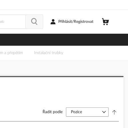
Přihlásit/Registrovat
em a přepětím
Instalační trubky
Řadit podle