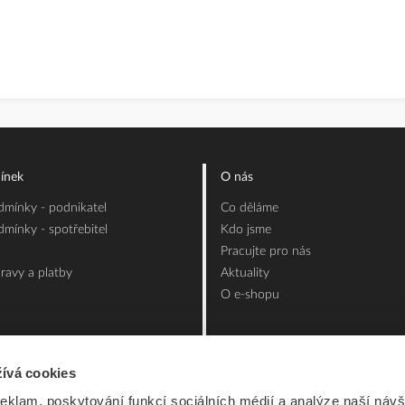
ínek
O nás
mínky - podnikatel
Co děláme
mínky - spotřebitel
Kdo jsme
Pracujte pro nás
ravy a platby
Aktuality
O e-shopu
ívá cookies
reklam, poskytování funkcí sociálních médií a analýze naší návš