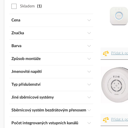
Skladem
1
Cena
Značka
Barva
Přidat k p
Způsob montáže
Jmenovité napětí
Typ příslušenství
Jiné sběrnicové systémy
Sběrnicový systém bezdrátovým přenosem
Přidat k p
Počet integrovaných vstupních kanálů