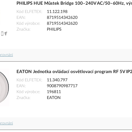
PHILIPS HUE Můstek Bridge 100–240V AC/50–60Hz, výst
Kód ELFETEX
11.122.198
EAN
8719514342620
Kód výrobce
8719514342620
Značka
PHILIPS
orovnání
EATON Jednotka ovládací osvětlovací program RF 5V IP
Kód ELFETEX
11.340.797
EAN
9008790987717
Kód výrobce
196811
Značka
EATON
orovnání