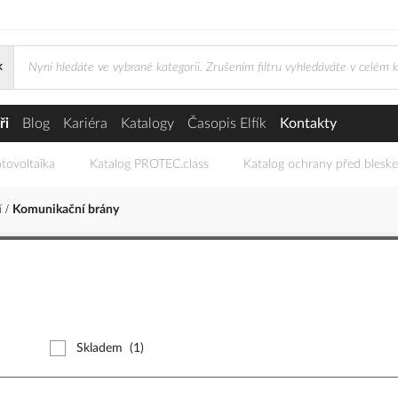
×
ři
Blog
Kariéra
Katalogy
Časopis Elfík
Kontakty
tovoltaika
Katalog PROTEC.class
Katalog ochrany před blesk
í
Komunikační brány
Skladem
(1)