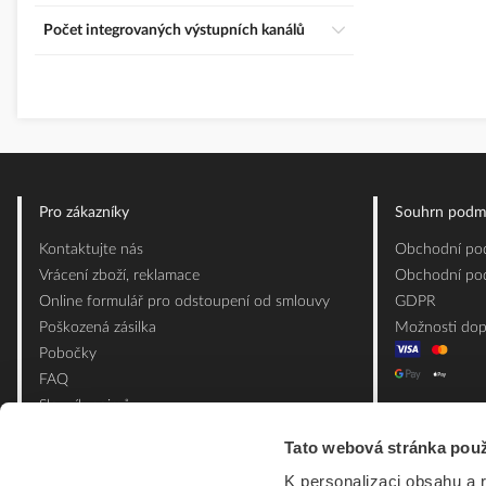
Počet integrovaných výstupních kanálů
Pro zákazníky
Souhrn podm
Kontaktujte nás
Obchodní pod
Vrácení zboží, reklamace
Obchodní pod
Online formulář pro odstoupení od smlouvy
GDPR
Poškozená zásilka
Možnosti dop
Pobočky
FAQ
Slovník pojmů
Mapa webu
Tato webová stránka použ
Ceník obalových materiálů
K personalizaci obsahu a 