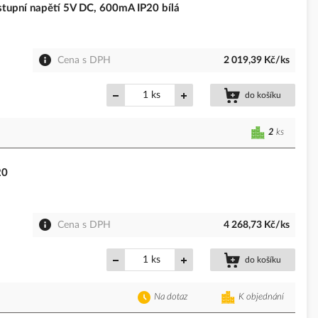
upní napětí 5V DC, 600mA IP20 bílá
Cena s DPH
2 019,39 Kč/ks
ks
do košíku
2
ks
20
Cena s DPH
4 268,73 Kč/ks
ks
do košíku
Na dotaz
K objednání