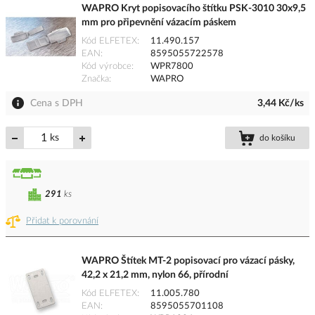
WAPRO Kryt popisovacího štítku PSK-3010 30x9,5
mm pro připevnění vázacím páskem
Kód ELFETEX
11.490.157
EAN
8595055722578
Kód výrobce
WPR7800
Značka
WAPRO
Cena s DPH
3,44 Kč/ks
ks
do košíku
291
ks
Přidat k porovnání
WAPRO Štítek MT-2 popisovací pro vázací pásky,
42,2 x 21,2 mm, nylon 66, přírodní
Kód ELFETEX
11.005.780
EAN
8595055701108