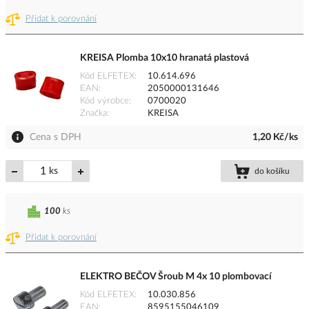
Přidat k porovnání
KREISA Plomba 10x10 hranatá plastová
Kód ELFETEX
10.614.696
EAN
2050000131646
Kód výrobce
0700020
Značka
KREISA
Cena s DPH
1,20 Kč/ks
ks
do košíku
100
ks
Přidat k porovnání
ELEKTRO BEČOV Šroub M 4x 10 plombovací
Kód ELFETEX
10.030.856
EAN
8595155046109