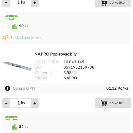
ks
do košíku
90
ks
Přidat k porovnání
NAPRO Popisovač bílý
Kód ELFETEX
10.043.145
EAN
8591952159738
Kód výrobce
3.5841
Značka
NAPRO
Cena s DPH
81,32 Kč/ks
ks
do košíku
82
ks