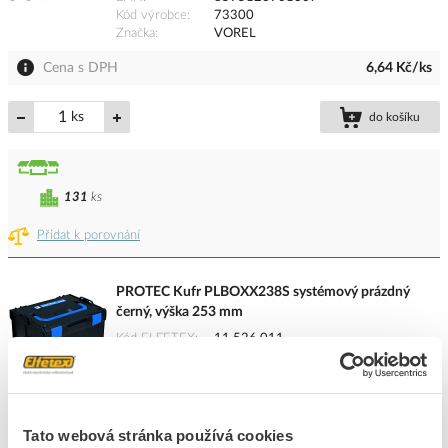
Kód výrobce
73300
Značka
VOREL
Cena s DPH
6,64 Kč/ks
ks
do košíku
131
ks
Přidat k porovnání
PROTEC Kufr PLBOXX238S systémový prázdný
černý, výška 253 mm
Kód ELFETEX
11.526.011
EAN
4016705164080
Kód výrobce
05106408
Značka
PROTEC.CLASS
Cena s DPH
1 287,28 Kč/ks
Tato webová stránka používá cookies