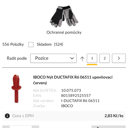
Ochranné pomůcky
556 Položky
Skladem
(524)
Stránka
Právě si prohlížíte stránk
Stránka
Strá
Další
Řadit podle
1
2
IBOCO Nýt DUCTAFIX R6 06511 upevňovací
červený
Kód ELFETEX
10.075.073
EAN
8015892525557
Kód výrobce
I-DUCTAFIX R6 06511
Značka
IBOCO
Cena s DPH
2,83 Kč/ks