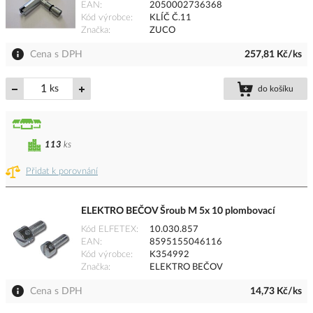
EAN
2050002736368
Kód výrobce
KLÍČ Č.11
Značka
ZUCO
Cena s DPH
257,81 Kč/ks
ks
do košíku
113
ks
Přidat k porovnání
ELEKTRO BEČOV Šroub M 5x 10 plombovací
Kód ELFETEX
10.030.857
EAN
8595155046116
Kód výrobce
K354992
Značka
ELEKTRO BEČOV
Cena s DPH
14,73 Kč/ks