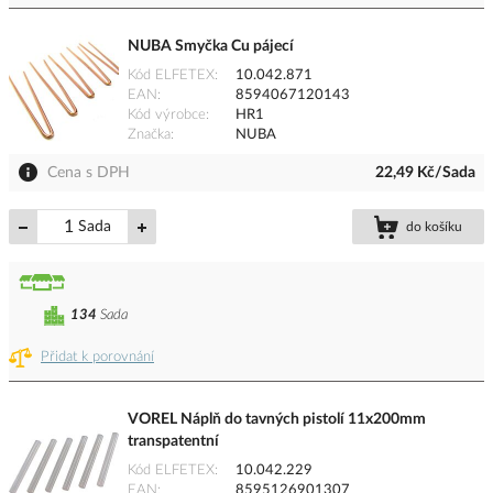
NUBA Smyčka Cu pájecí
Kód ELFETEX
10.042.871
EAN
8594067120143
Kód výrobce
HR1
Značka
NUBA
Cena s DPH
22,49 Kč/Sada
Sada
do košíku
134
Sada
Přidat k porovnání
VOREL Náplň do tavných pistolí 11x200mm
transpatentní
Kód ELFETEX
10.042.229
EAN
8595126901307