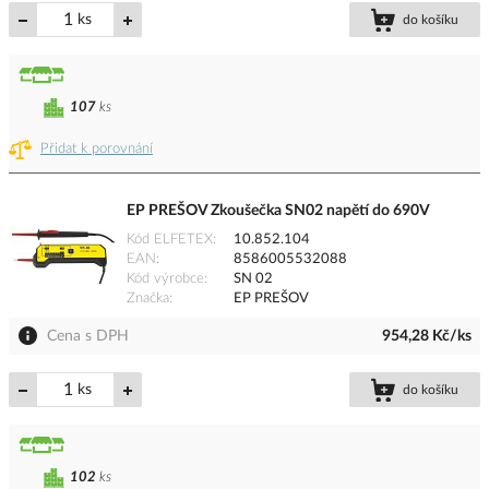
ks
do košíku
107
ks
Přidat k porovnání
EP PREŠOV Zkoušečka SN02 napětí do 690V
Kód ELFETEX
10.852.104
EAN
8586005532088
Kód výrobce
SN 02
Značka
EP PREŠOV
Cena s DPH
954,28 Kč/ks
ks
do košíku
102
ks