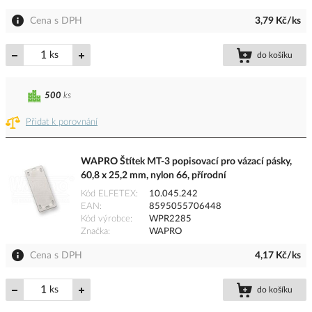
Cena s DPH
3,79 Kč/ks
ks
do košíku
500
ks
Přidat k porovnání
WAPRO Štítek MT-3 popisovací pro vázací pásky,
60,8 x 25,2 mm, nylon 66, přírodní
Kód ELFETEX
10.045.242
EAN
8595055706448
Kód výrobce
WPR2285
Značka
WAPRO
Cena s DPH
4,17 Kč/ks
ks
do košíku