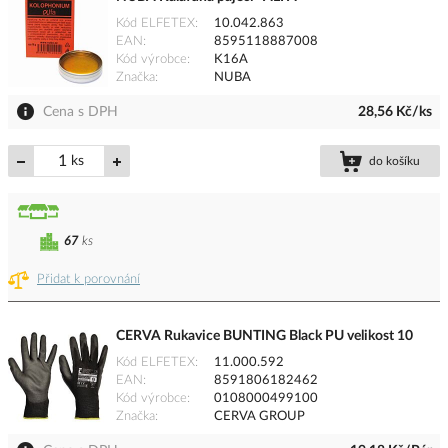
Kód ELFETEX
10.042.863
EAN
8595118887008
Kód výrobce
K16A
Značka
NUBA
Cena s DPH
28,56 Kč/ks
ks
do košíku
67
ks
Přidat k porovnání
CERVA Rukavice BUNTING Black PU velikost 10
Kód ELFETEX
11.000.592
EAN
8591806182462
Kód výrobce
0108000499100
Značka
CERVA GROUP