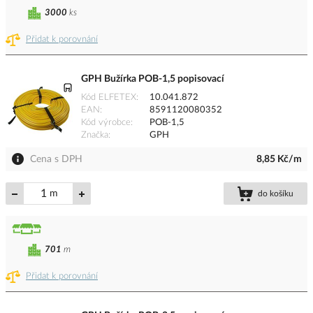
3000
ks
Přidat k porovnání
GPH Bužírka POB-1,5 popisovací
Kód ELFETEX
10.041.872
EAN
8591120080352
Kód výrobce
POB-1,5
Značka
GPH
Cena s DPH
8,85 Kč/m
m
do košíku
701
m
Přidat k porovnání