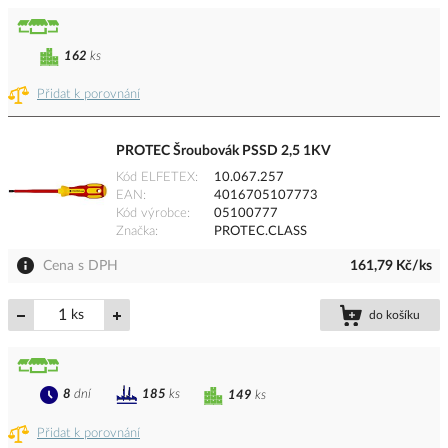
162
ks
Přidat k porovnání
PROTEC Šroubovák PSSD 2,5 1KV
Kód ELFETEX
10.067.257
EAN
4016705107773
Kód výrobce
05100777
Značka
PROTEC.CLASS
Cena s DPH
161,79 Kč/ks
ks
do košíku
8
dní
185
ks
149
ks
Přidat k porovnání