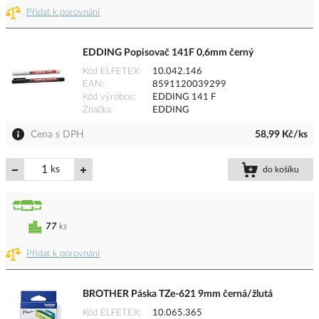
Přidat k porovnání
EDDING Popisovač 141F 0,6mm černý
Kód ELFETEX
10.042.146
EAN
8591120039299
Kód výrobce
EDDING 141 F
Značka
EDDING
Cena s DPH
58,99 Kč/ks
ks
do košíku
77
ks
Přidat k porovnání
BROTHER Páska TZe-621 9mm černá/žlutá
Kód ELFETEX
10.065.365