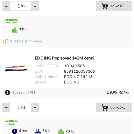
ks
do košíku
75
ks
Přidat k porovnání
EDDING Popisovač 142M černý
Kód ELFETEX
10.043.505
EAN
8591120039305
Kód výrobce
EDDING 142 M
Značka
EDDING
Cena s DPH
59,93 Kč/ks
ks
do košíku
6
dní
74
ks
73
ks