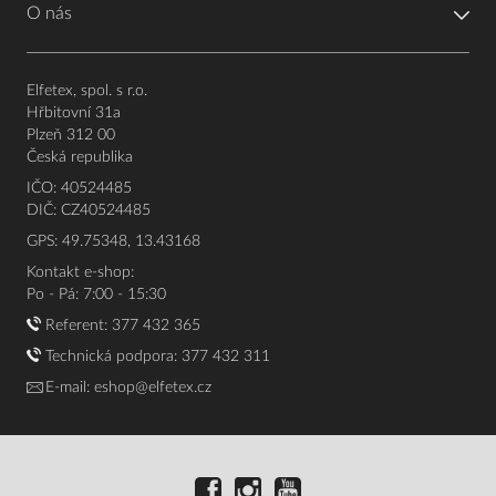
O nás
Elfetex, spol. s r.o.
Hřbitovní 31a
Plzeň 312 00
Česká republika
IČO: 40524485
DIČ: CZ40524485
GPS: 49.75348, 13.43168
Kontakt e-shop:
Po - Pá: 7:00 - 15:30
Referent:
377 432 365
Technická podpora: 377 432 311
E-mail:
eshop@elfetex.cz