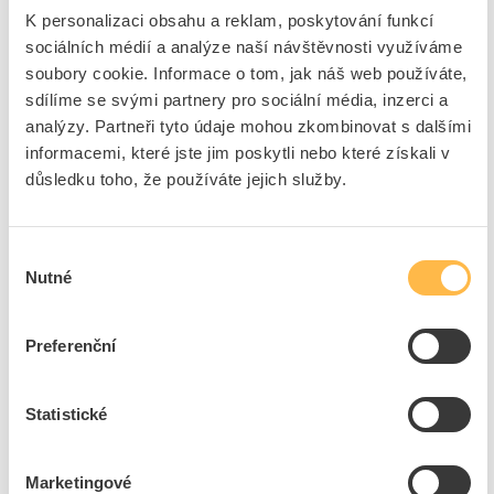
K personalizaci obsahu a reklam, poskytování funkcí
ks
do košíku
sociálních médií a analýze naší návštěvnosti využíváme
soubory cookie. Informace o tom, jak náš web používáte,
8
dní
116
ks
130
ks
sdílíme se svými partnery pro sociální média, inzerci a
analýzy. Partneři tyto údaje mohou zkombinovat s dalšími
Přidat k porovnání
informacemi, které jste jim poskytli nebo které získali v
důsledku toho, že používáte jejich služby.
BROTHER Páska TZe-221 9mm černá/bílá
Kód ELFETEX
10.063.054
EAN
4977766685085
Výběr
Kód výrobce
PLBRTZE221XG
Nutné
souhlasu
Značka
BROTHER
Cena s DPH
374,39 Kč/ks
Preferenční
ks
do košíku
Statistické
125
ks
Marketingové