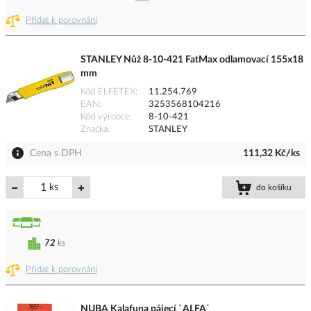
Přidat k porovnání
STANLEY Nůž 8-10-421 FatMax odlamovací 155x18
mm
Kód ELFETEX
11.254.769
EAN
3253568104216
Kód výrobce
8-10-421
Značka
STANLEY
Cena s DPH
111,32 Kč/ks
ks
do košíku
72
ks
Přidat k porovnání
NUBA Kalafuna pájecí `ALFA`