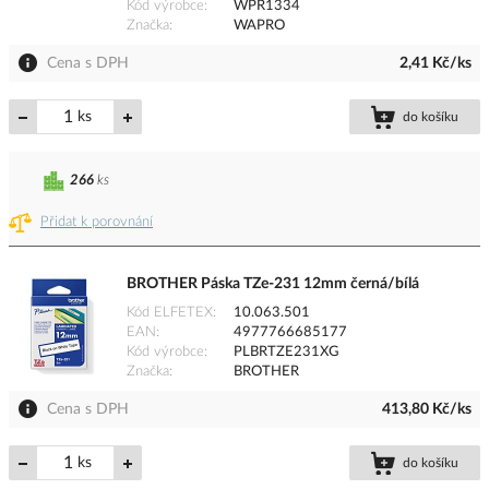
Kód výrobce
WPR1334
Značka
WAPRO
Cena s DPH
2,41 Kč/ks
ks
do košíku
266
ks
Přidat k porovnání
BROTHER Páska TZe-231 12mm černá/bílá
Kód ELFETEX
10.063.501
EAN
4977766685177
Kód výrobce
PLBRTZE231XG
Značka
BROTHER
Cena s DPH
413,80 Kč/ks
ks
do košíku