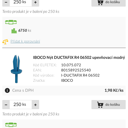
ks
do košíku
Tento produkt je v balení po 250 ks
6750
ks
Přidat k porovnání
IBOCO Nýt DUCTAFIX R4 06502 upevňovací modrý
Kód ELFETEX
10.075.072
EAN
8015892525540
Kód výrobce
I-DUCTAFIX R4 06502
Značka
IBOCO
Cena s DPH
1,98 Kč/ks
ks
do košíku
Tento produkt je v balení po 250 ks