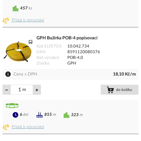
457
ks
Přidat k porovnání
GPH Bužírka POB-4 popisovací
Kód ELFETEX
10.042.734
EAN
8591120080376
Kód výrobce
POB-4,0
Značka
GPH
Cena s DPH
18,10 Kč/m
m
do košíku
6
dní
855
m
323
m
Přidat k porovnání