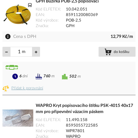
GPH Bužírka POB-2,5 popisovací
Kód ELFETEX
10.042.051
EAN
8591120080369
Kód výrobce
POB-2,5
Značka
GPH
Cena s DPH
12,79 Kč/m
m
do košíku
6
dní
760
m
502
m
Přidat k porovnání
WAPRO Kryt popisovacího štítku PSK-4015 40x17
mm pro připevnění vázacím páskem
Kód ELFETEX
11.490.158
EAN
8595055722585
Kód výrobce
WPR7801
Značka
WAPRO