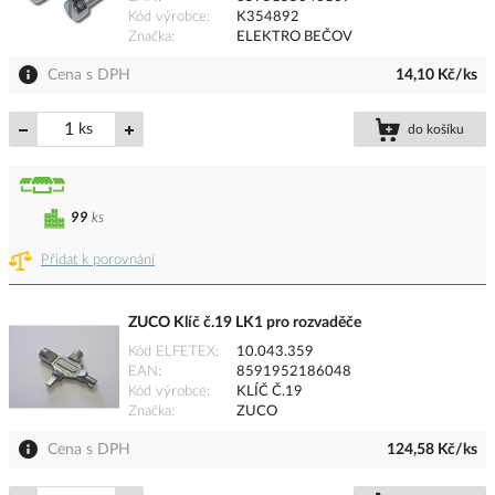
Kód výrobce
K354892
Značka
ELEKTRO BEČOV
Cena s DPH
14,10 Kč/ks
ks
do košíku
99
ks
Přidat k porovnání
ZUCO Klíč č.19 LK1 pro rozvaděče
Kód ELFETEX
10.043.359
EAN
8591952186048
Kód výrobce
KLÍČ Č.19
Značka
ZUCO
Cena s DPH
124,58 Kč/ks