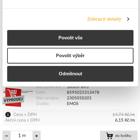
Cena s DPH
20,07 Kč/m
Zobrazit detaily
m
do košíku
Povolit vše
3766
m
Povolit výběr
Přidat k porovnání
Odmítnout
EMOS Kabel CB 50F koaxiální bal. 250m
Kód ELFETEX
10.057.895
EAN
8595025313478
Kód výrobce
2305050201
Značka
EMOS
Cena s DPH
14,74 Kč/m
Akční cena s DPH
6,15 Kč/m
m
do košíku