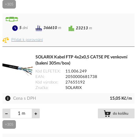
+305
5
dní
366610
m
23213
m
Přidat k porovnání
SOLARIX Kabel FTP 4x2x0,5 CAT5E PE venkovní
(balení 305m/box)
Kód ELFETEX
11.006.249
EAN
2050000681738
Kód výrobce
27655192
Značka
SOLARIX
Cena s DPH
15,05 Kč/m
m
do košíku
+305