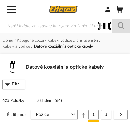
Přihlásit/Regi
Domů
Kategorie zboží
Kabely vodiče a příslušenství
Kabely a vodiče
Datové koaxiální a optické kabely
Datové koaxiální a optické kabely
Filtr
625 Položky
Skladem
(64)
Stránka
Právě si prohlížíte stránk
Stránka
Strá
Další
Řadit podle
1
2