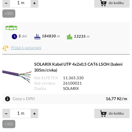
m
do košíku
+305
5
dní
184830
m
13235
m
Přidat k porovnání
SOLARIX Kabel UTP 4x2x0,5 CAT6 LSOH (balení
305m/cívka)
Kód ELFETEX
11.365.330
Kód výrobce
26100021
Značka
SOLARIX
Cena s DPH
16,77 Kč/m
m
do košíku
+305