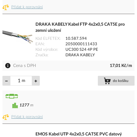
Přidat k porovnání
DRAKA KABELY Kabel FTP 4x2x0,5 CAT5E pro
zemní uložení
Kód ELFETEX
10.587.594
EAN
2050000111433
Kód výrobce
UC300 S24 4P PE
Značka
DRAKA KABELY
Cena s DPH
17,01 Kč/m
m
do košíku
1277
m
Přidat k porovnání
EMOS Kabel UTP 4x2x0,5 CAT5E PVC datový