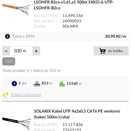
LSOHFR B2ca-s1,d1,a1 500m SXKD-6-UTP-
LSOHFR-B2ca
Kód ELFETEX
11.490.166
Kód výrobce
26000033
Značka
SOLARIX
Cena s DPH
20,90 Kč/m
m
do košíku
+500
Tento produkt je v balení po 500 m
5
dní
853
m
15560
m
Přidat k porovnání
SOLARIX Kabel UTP 4x2x0,5 CAT6 PE venkovní
(balení 500m/cívka)
Kód ELFETEX
11.117.836
Kód výrobce
27655193