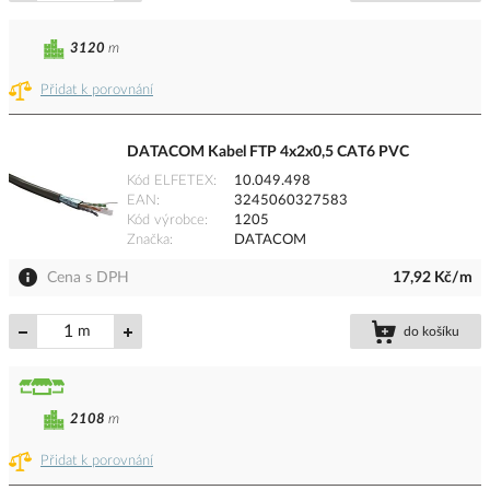
3120
m
Přidat k porovnání
DATACOM Kabel FTP 4x2x0,5 CAT6 PVC
Kód ELFETEX
10.049.498
EAN
3245060327583
Kód výrobce
1205
Značka
DATACOM
Cena s DPH
17,92 Kč/m
m
do košíku
2108
m
Přidat k porovnání