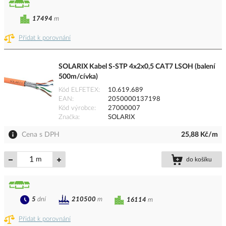
17494
m
Přidat k porovnání
SOLARIX Kabel S-STP 4x2x0,5 CAT7 LSOH (balení
500m/cívka)
Kód ELFETEX
10.619.689
EAN
2050000137198
Kód výrobce
27000007
Značka
SOLARIX
Cena s DPH
25,88 Kč/m
m
do košíku
5
dní
210500
m
16114
m
Přidat k porovnání