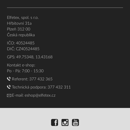
Elfetex, spol. s r.o.
Hřbitovní 31a
Plzeň 312 00
Česká republika
IČO: 40524485
DIČ: CZ40524485
GPS: 49.75348, 13.43168
Kontakt e-shop:
Po - Pá: 7:00 - 15:30
Referent:
377 432 365
Technická podpora: 377 432 311
E-mail:
eshop@elfetex.cz