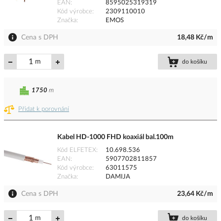
EAN
8595025319319
Kód výrobce
2309110010
Značka
EMOS
Cena s DPH
18,48 Kč/m
m
do košíku
1750
m
Přidat k porovnání
Kabel HD-1000 FHD koaxiál bal.100m
Kód ELFETEX
10.698.536
EAN
5907702811857
Kód výrobce
63011575
Značka
DAMIJA
Cena s DPH
23,64 Kč/m
m
do košíku