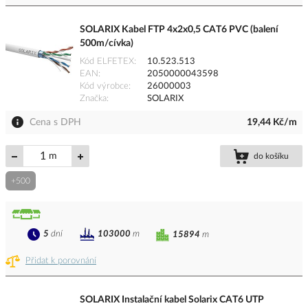
SOLARIX Kabel FTP 4x2x0,5 CAT6 PVC (balení
500m/cívka)
Kód ELFETEX
10.523.513
EAN
2050000043598
Kód výrobce
26000003
Značka
SOLARIX
Cena s DPH
19,44 Kč/m
m
do košíku
+500
5
dní
103000
m
15894
m
Přidat k porovnání
SOLARIX Instalační kabel Solarix CAT6 UTP