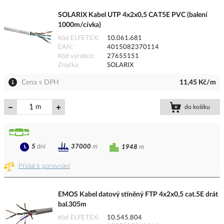
SOLARIX Kabel UTP 4x2x0,5 CAT5E PVC (balení
1000m/cívka)
Kód ELFETEX
10.061.681
EAN
4015082370114
Kód výrobce
27655151
Značka
SOLARIX
Cena s DPH
11,45 Kč/m
m
do košíku
5
dní
37000
m
1948
m
Přidat k porovnání
EMOS Kabel datový stíněný FTP 4x2x0,5 cat.5E drát
bal.305m
Kód ELFETEX
10.545.804