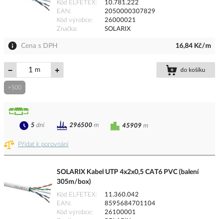
Kód ELFETEX
10.781.222
EAN
2050000307829
Kód výrobce
26000021
Značka
SOLARIX
Cena s DPH
16,84 Kč/m
m
do košíku
+500
5
dní
296500
m
45909
m
Přidat k porovnání
SOLARIX Kabel UTP 4x2x0,5 CAT6 PVC (balení
305m/box)
Kód ELFETEX
11.360.042
EAN
8595684701104
Kód výrobce
26100001