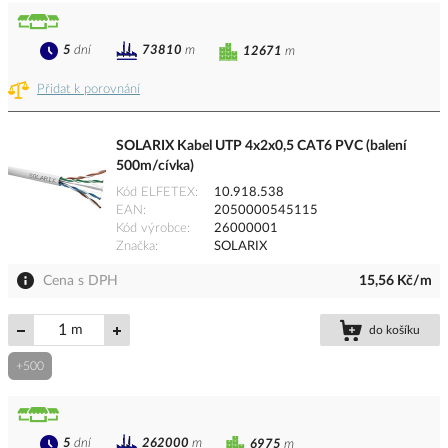
5
dní
73810
m
12671
m
Přidat k porovnání
SOLARIX Kabel UTP 4x2x0,5 CAT6 PVC (balení
500m/cívka)
Kód ELFETEX
10.918.538
EAN
2050000545115
Kód výrobce
26000001
Značka
SOLARIX
Cena s DPH
15,56 Kč/m
m
do košíku
+500
5
dní
262000
m
6975
m