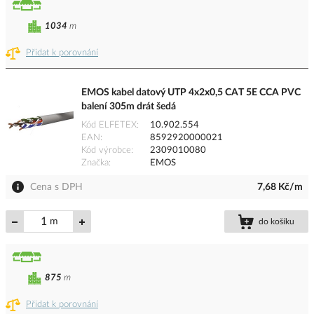
1034
m
Přidat k porovnání
EMOS kabel datový UTP 4x2x0,5 CAT 5E CCA PVC
balení 305m drát šedá
Kód ELFETEX
10.902.554
EAN
8592920000021
Kód výrobce
2309010080
Značka
EMOS
Cena s DPH
7,68 Kč/m
m
do košíku
875
m
Přidat k porovnání