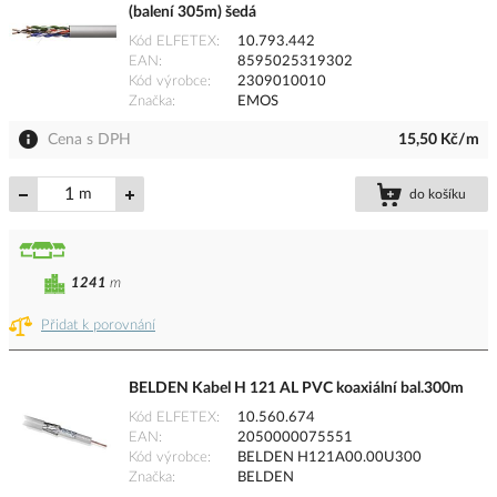
(balení 305m) šedá
Kód ELFETEX
10.793.442
EAN
8595025319302
Kód výrobce
2309010010
Značka
EMOS
Cena s DPH
15,50 Kč/m
m
do košíku
1241
m
Přidat k porovnání
BELDEN Kabel H 121 AL PVC koaxiální bal.300m
Kód ELFETEX
10.560.674
EAN
2050000075551
Kód výrobce
BELDEN H121A00.00U300
Značka
BELDEN