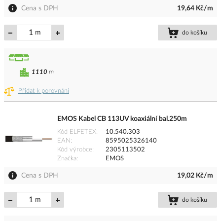
Cena s DPH
19,64 Kč/m
m
do košíku
1110
m
Přidat k porovnání
EMOS Kabel CB 113UV koaxiální bal.250m
Kód ELFETEX
10.540.303
EAN
8595025326140
Kód výrobce
2305113502
Značka
EMOS
Cena s DPH
19,02 Kč/m
m
do košíku