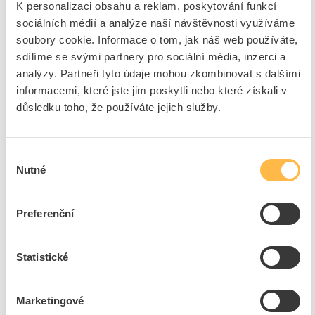
SOLARIX Kabel FTP 4x2x0,5 CAT6 PE venkovní
K personalizaci obsahu a reklam, poskytování funkcí
(balení 500m/cívka)
sociálních médií a analýze naší návštěvnosti využíváme
Kód ELFETEX
10.863.158
soubory cookie. Informace o tom, jak náš web používáte,
EAN
2050000430923
sdílíme se svými partnery pro sociální média, inzerci a
Kód výrobce
27655194
analýzy. Partneři tyto údaje mohou zkombinovat s dalšími
Značka
SOLARIX
informacemi, které jste jim poskytli nebo které získali v
Cena s DPH
22,22 Kč/m
důsledku toho, že používáte jejich služby.
m
do košíku
Výběr
Nutné
souhlasu
5
dní
12000
m
6010
m
Preferenční
Přidat k porovnání
EMOS Kabel CB 100F koaxiální250m BOX
Statistické
Kód ELFETEX
10.049.228
EAN
8595025313485
Kód výrobce
2305100201
Marketingové
Značka
EMOS