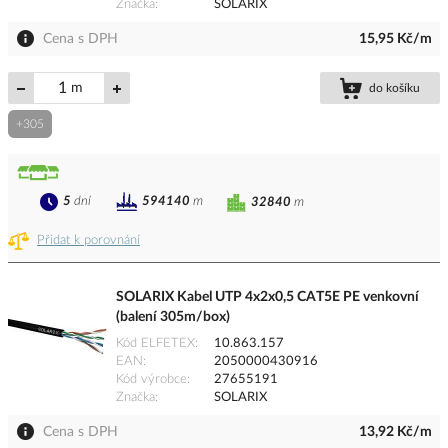
Značka
SOLARIX
Cena s DPH
15,95 Kč/m
m
do košíku
+305
5
dní
594140
m
32840
m
Přidat k porovnání
SOLARIX Kabel UTP 4x2x0,5 CAT5E PE venkovní
(balení 305m/box)
Kód ELFETEX
10.863.157
EAN
2050000430916
Kód výrobce
27655191
Značka
SOLARIX
Cena s DPH
13,92 Kč/m