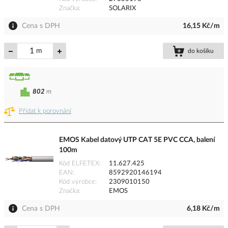
Značka
SOLARIX
Cena s DPH
16,15 Kč/m
m
do košíku
802
m
Přidat k porovnání
EMOS Kabel datový UTP CAT 5E PVC CCA, balení
100m
Kód ELFETEX
11.627.425
EAN
8592920146194
Kód výrobce
2309010150
Značka
EMOS
Cena s DPH
6,18 Kč/m