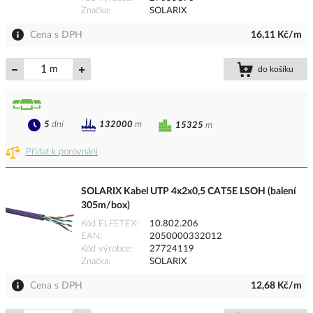
Značka
SOLARIX
Cena s DPH
16,11 Kč/m
m
do košíku
5
dní
132000
m
15325
m
Přidat k porovnání
SOLARIX Kabel UTP 4x2x0,5 CAT5E LSOH (balení
305m/box)
Kód ELFETEX
10.802.206
EAN
2050000332012
Kód výrobce
27724119
Značka
SOLARIX
Cena s DPH
12,68 Kč/m