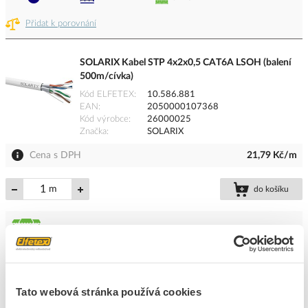
Přidat k porovnání
SOLARIX Kabel STP 4x2x0,5 CAT6A LSOH (balení
500m/cívka)
Kód ELFETEX
10.586.881
EAN
2050000107368
Kód výrobce
26000025
Značka
SOLARIX
Cena s DPH
21,79 Kč/m
m
do košíku
5
dní
311500
m
6355
m
Přidat k porovnání
Tato webová stránka používá cookies