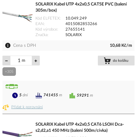
SOLARIX Kabel UTP 4x2x0,5 CAT5E PVC (balení
305m/box)
Kód ELFETEX
10.049.249
EAN
4015082853266
Kód výrobce
27655141
Značka
SOLARIX
Cena s DPH
10,68 Kč/m
m
do košíku
+305
5
dní
741455
m
59291
m
Přidat k porovnání
SOLARIX Kabel UTP 4x2x0,5 CAT6 LSOH Dca-
s2,d2,a1 450 MHz (balení 500m/cívka)