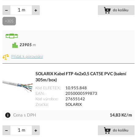
m
do košíku
+305
23905
m
Přidat k porovnání
SOLARIX Kabel FTP 4x2x0,5 CAT5E PVC (balení
305m/box)
Kód ELFETEX
10.955.848
EAN
2050000599873
Kód výrobce
27655142
Značka
SOLARIX
Cena s DPH
14,83 Kč/m
m
do košíku