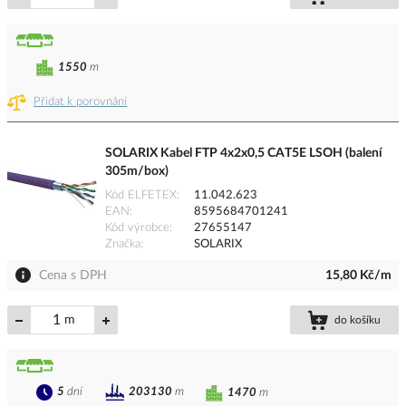
1550
m
Přidat k porovnání
SOLARIX Kabel FTP 4x2x0,5 CAT5E LSOH (balení
305m/box)
Kód ELFETEX
11.042.623
EAN
8595684701241
Kód výrobce
27655147
Značka
SOLARIX
Cena s DPH
15,80 Kč/m
m
do košíku
5
dní
203130
m
1470
m