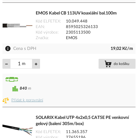
EMOS Kabel CB 113UV koaxiální bal.100m
Kód ELFETEX
10.049.448
EAN
8595025326133
Kód výrobce
2305113500
Značka
EMOS
Cena s DPH
19,02 Kč/m
m
do košíku
840
m
Přidat k porovnání
SOLARIX Kabel UTP 4x2x0,5 CAT5E PE venkovní
gelový (balení 305m/box)
Kód ELFETEX
11.365.357
Kód výrobce
27655196