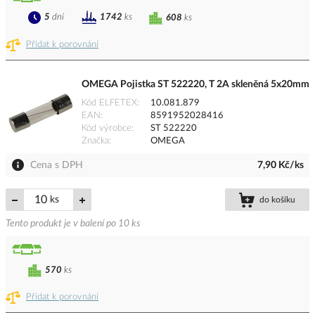
5
dní
1742
ks
608
ks
Přidat k porovnání
OMEGA Pojistka ST 522220, T 2A skleněná 5x20mm
Kód ELFETEX
10.081.879
EAN
8591952028416
Kód výrobce
ST 522220
Značka
OMEGA
Cena s DPH
7,90 Kč/ks
ks
do košíku
Tento produkt je v balení po 10 ks
570
ks
Přidat k porovnání