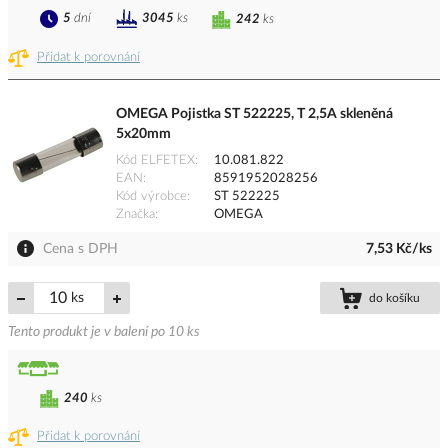
5
dní
3045
ks
242
ks
Přidat k porovnání
OMEGA Pojistka ST 522225, T 2,5A skleněná
5x20mm
Kód ELFETEX
10.081.822
EAN
8591952028256
Kód výrobce
ST 522225
Značka
OMEGA
Cena s DPH
7,53 Kč/ks
ks
do košíku
Tento produkt je v balení po 10 ks
240
ks
Přidat k porovnání