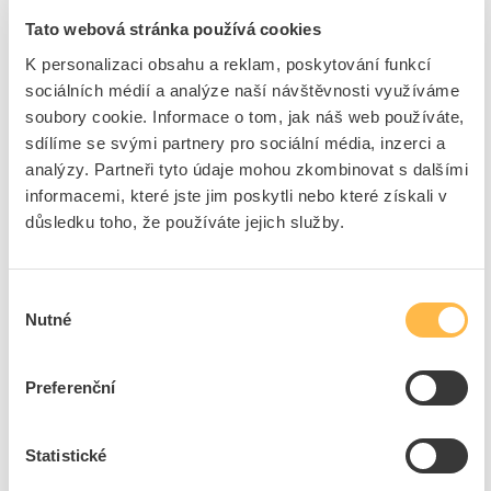
Tato webová stránka používá cookies
Cena s DPH
3,94 Kč/ks
K personalizaci obsahu a reklam, poskytování funkcí
ks
do košíku
sociálních médií a analýze naší návštěvnosti využíváme
soubory cookie. Informace o tom, jak náš web používáte,
Tento produkt je v balení po 10 ks
sdílíme se svými partnery pro sociální média, inzerci a
analýzy. Partneři tyto údaje mohou zkombinovat s dalšími
370
ks
informacemi, které jste jim poskytli nebo které získali v
důsledku toho, že používáte jejich služby.
Přidat k porovnání
OMEGA Pojistka CF 520225, F 2,5A skleněná
Výběr
5x20mm
Nutné
souhlasu
Kód ELFETEX
10.081.704
EAN
8591952028065
Preferenční
Kód výrobce
CF 520225
Značka
OMEGA
Cena s DPH
3,97 Kč/ks
Statistické