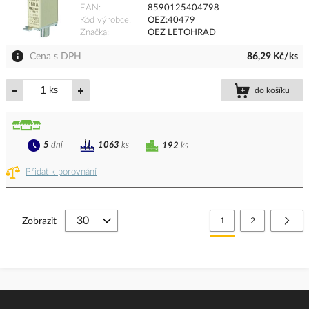
EAN
8590125404798
Kód výrobce
OEZ:40479
Značka
OEZ LETOHRAD
Cena s DPH
86,29 Kč/ks
ks
do košíku
5
dní
1063
ks
192
ks
Přidat k porovnání
Stránka
Právě si prohlížíte stránk
Stránka
Strá
Další
Zobrazit
1
2