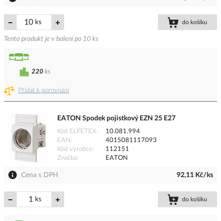
ks
do košíku
Tento produkt je v balení po 10 ks
220
ks
Přidat k porovnání
EATON Spodek pojistkový EZN 25 E27
Kód ELFETEX
10.081.994
EAN
4015081117093
Kód výrobce
112151
Značka
EATON
Cena s DPH
92,11 Kč/ks
ks
do košíku