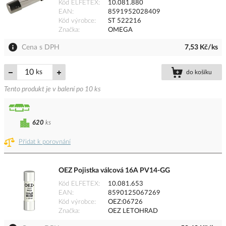
Kód ELFETEX
10.081.880
EAN
8591952028409
Kód výrobce
ST 522216
Značka
OMEGA
Cena s DPH
7,53 Kč/ks
ks
do košíku
Tento produkt je v balení po 10 ks
620
ks
Přidat k porovnání
OEZ Pojistka válcová 16A PV14-GG
Kód ELFETEX
10.081.653
EAN
8590125067269
Kód výrobce
OEZ:06726
Značka
OEZ LETOHRAD