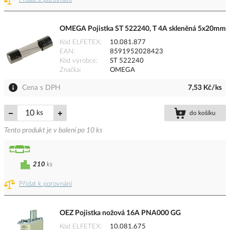
OMEGA Pojistka ST 522240, T 4A skleněná 5x20mm
Kód ELFETEX
10.081.877
EAN
8591952028423
Kód výrobce
ST 522240
Značka
OMEGA
Cena s DPH
7,53 Kč/ks
ks
do košíku
Tento produkt je v balení po 10 ks
210
ks
Přidat k porovnání
OEZ Pojistka nožová 16A PNA000 GG
Kód ELFETEX
10.081.675