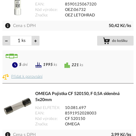
EAN
8590125067320
Kód výrobce
OEZ:06732
Značka
OEZ LETOHRAD
Cena s DPH
50,42 Kč/ks
ks
do košíku
5
dní
1995
ks
221
ks
Přidat k porovnání
OMEGA Pojistka CF 520150, F 0,5A skleněná
5x20mm
Kód ELFETEX
10.081.697
EAN
8591952028003
Kód výrobce
CF 520150
Značka
OMEGA
Cena s DPH
3,99 Kč/ks