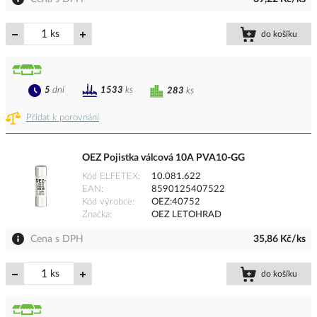
ks
do košíku
5
dní
1533
ks
283
ks
Přidat k porovnání
OEZ Pojistka válcová 10A PVA10-GG
Kód ELFETEX
10.081.622
EAN
8590125407522
Kód výrobce
OEZ:40752
Značka
OEZ LETOHRAD
Cena s DPH
35,86 Kč/ks
ks
do košíku