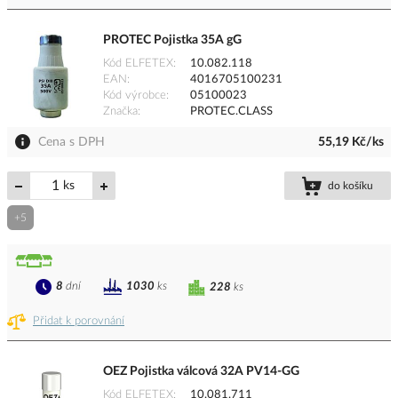
PROTEC Pojistka 35A gG
Kód ELFETEX
10.082.118
EAN
4016705100231
Kód výrobce
05100023
Značka
PROTEC.CLASS
Cena s DPH
55,19 Kč/ks
ks
do košíku
+5
8
dní
1030
ks
228
ks
Přidat k porovnání
OEZ Pojistka válcová 32A PV14-GG
Kód ELFETEX
10.081.711