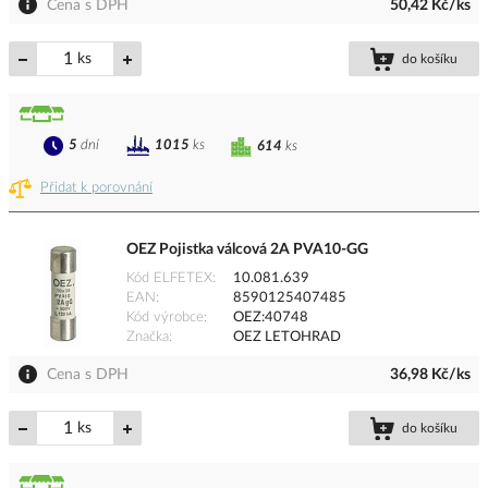
Cena s DPH
50,42 Kč/ks
ks
do košíku
5
dní
1015
ks
614
ks
Přidat k porovnání
OEZ Pojistka válcová 2A PVA10-GG
Kód ELFETEX
10.081.639
EAN
8590125407485
Kód výrobce
OEZ:40748
Značka
OEZ LETOHRAD
Cena s DPH
36,98 Kč/ks
ks
do košíku