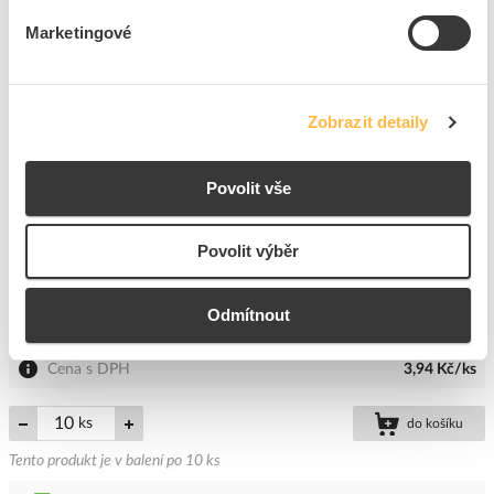
ks
do košíku
Marketingové
Tento produkt je v balení po 10 ks
350
ks
Zobrazit detaily
Přidat k porovnání
Povolit vše
OMEGA Pojistka CF 520216, F 1,6A skleněná
5x20mm
Povolit výběr
Kód ELFETEX
10.081.703
EAN
8591952028058
Kód výrobce
CF 520216
Odmítnout
Značka
OMEGA
Cena s DPH
3,94 Kč/ks
ks
do košíku
Tento produkt je v balení po 10 ks