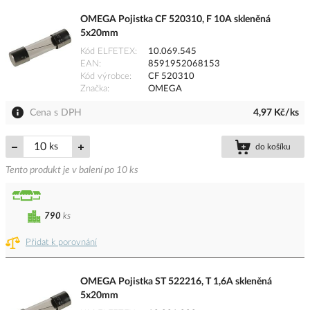
OMEGA Pojistka CF 520310, F 10A skleněná
5x20mm
Kód ELFETEX
10.069.545
EAN
8591952068153
Kód výrobce
CF 520310
Značka
OMEGA
Cena s DPH
4,97 Kč/ks
ks
do košíku
Tento produkt je v balení po 10 ks
790
ks
Přidat k porovnání
OMEGA Pojistka ST 522216, T 1,6A skleněná
5x20mm