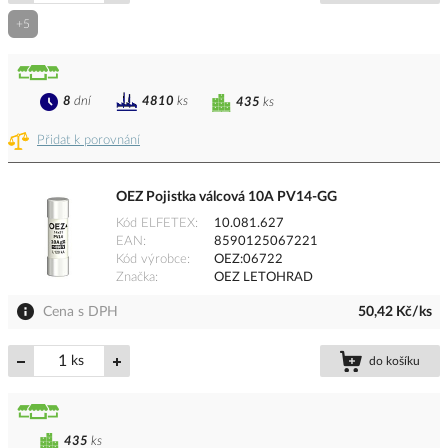
+5
8
dní
4810
ks
435
ks
Přidat k porovnání
OEZ Pojistka válcová 10A PV14-GG
Kód ELFETEX
10.081.627
EAN
8590125067221
Kód výrobce
OEZ:06722
Značka
OEZ LETOHRAD
Cena s DPH
50,42 Kč/ks
ks
do košíku
435
ks