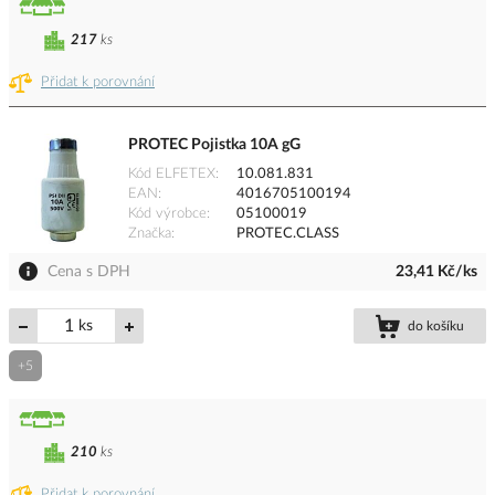
217
ks
Přidat k porovnání
PROTEC Pojistka 10A gG
Kód ELFETEX
10.081.831
EAN
4016705100194
Kód výrobce
05100019
Značka
PROTEC.CLASS
Cena s DPH
23,41 Kč/ks
ks
do košíku
+5
210
ks
Přidat k porovnání