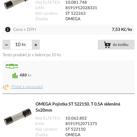
Kód ELFETEX
10.081.748
EAN
8591952028331
Kód výrobce
ST 522263
Značka
OMEGA
Cena s DPH
7,53 Kč/ks
ks
do košíku
Tento produkt je v balení po 10 ks
480
ks
Přidat k porovnání
OMEGA Pojistka ST 522150, T 0,5A skleněná
5x20mm
Kód ELFETEX
10.062.802
EAN
8591952071375
Kód výrobce
ST 522150
Značka
OMEGA