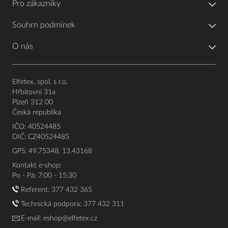
Pro zákazníky
Souhrn podmínek
O nás
Elfetex, spol. s r.o.
Hřbitovní 31a
Plzeň 312 00
Česká republika
IČO: 40524485
DIČ: CZ40524485
GPS: 49.75348, 13.43168
Kontakt e-shop:
Po - Pá: 7:00 - 15:30
Referent:
377 432 365
Technická podpora: 377 432 311
E-mail:
eshop@elfetex.cz