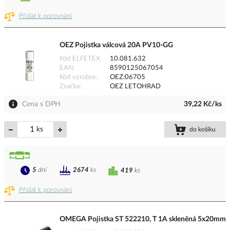
Přidat k porovnání
OEZ Pojistka válcová 20A PV10-GG
Kód ELFETEX
10.081.632
EAN
8590125067054
Kód výrobce
OEZ:06705
Značka
OEZ LETOHRAD
Cena s DPH
39,22 Kč/ks
ks
do košíku
5
dní
2674
ks
419
ks
Přidat k porovnání
OMEGA Pojistka ST 522210, T 1A skleněná 5x20mm