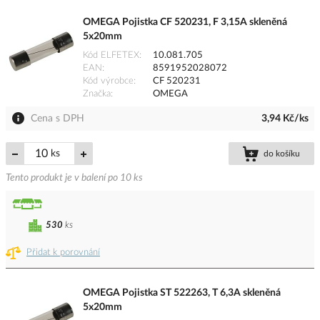
OMEGA Pojistka CF 520231, F 3,15A skleněná
5x20mm
Kód ELFETEX
10.081.705
EAN
8591952028072
Kód výrobce
CF 520231
Značka
OMEGA
Cena s DPH
3,94 Kč/ks
ks
do košíku
Tento produkt je v balení po 10 ks
530
ks
Přidat k porovnání
OMEGA Pojistka ST 522263, T 6,3A skleněná
5x20mm