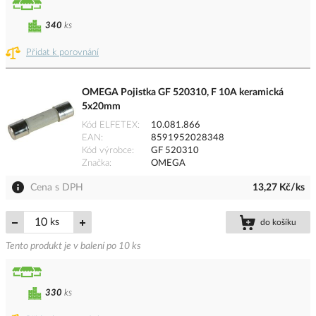
340
ks
Přidat k porovnání
OMEGA Pojistka GF 520310, F 10A keramická
5x20mm
Kód ELFETEX
10.081.866
EAN
8591952028348
Kód výrobce
GF 520310
Značka
OMEGA
Cena s DPH
13,27 Kč/ks
ks
do košíku
Tento produkt je v balení po 10 ks
330
ks