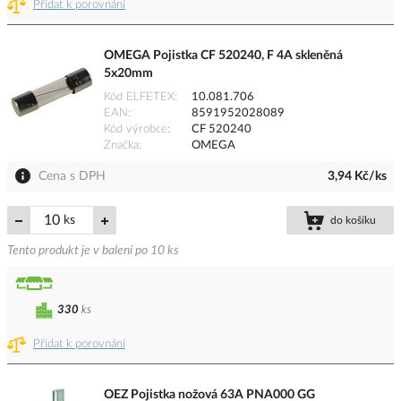
Přidat k porovnání
OMEGA Pojistka CF 520240, F 4A skleněná
5x20mm
Kód ELFETEX
10.081.706
EAN
8591952028089
Kód výrobce
CF 520240
Značka
OMEGA
Cena s DPH
3,94 Kč/ks
ks
do košíku
Tento produkt je v balení po 10 ks
330
ks
Přidat k porovnání
OEZ Pojistka nožová 63A PNA000 GG