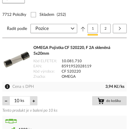
7712 Položky
Skladem
(252)
Stránka
Právě si prohlížíte stránk
Stránka
Strá
Další
Řadit podle
1
2
OMEGA Pojistka CF 520220, F 2A skleněná
5x20mm
Kód ELFETEX
10.081.710
EAN
8591952028119
Kód výrobce
CF 520220
Značka
OMEGA
Cena s DPH
3,94 Kč/ks
ks
do košíku
Tento produkt je v balení po 10 ks