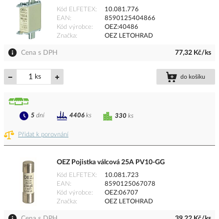
Kód ELFETEX
10.081.776
EAN
8590125404866
Kód výrobce
OEZ:40486
Značka
OEZ LETOHRAD
Cena s DPH
77,32 Kč/ks
ks
do košíku
5
dní
4406
ks
330
ks
Přidat k porovnání
OEZ Pojistka válcová 25A PV10-GG
Kód ELFETEX
10.081.723
EAN
8590125067078
Kód výrobce
OEZ:06707
Značka
OEZ LETOHRAD
Cena s DPH
39,22 Kč/ks