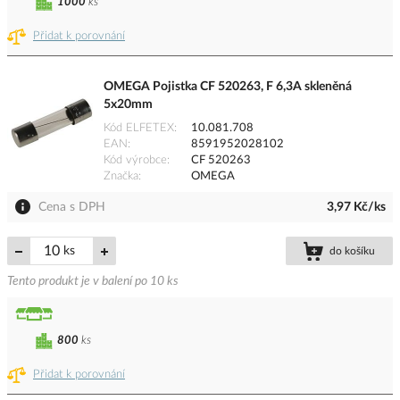
1000
ks
Přidat k porovnání
OMEGA Pojistka CF 520263, F 6,3A skleněná
5x20mm
Kód ELFETEX
10.081.708
EAN
8591952028102
Kód výrobce
CF 520263
Značka
OMEGA
Cena s DPH
3,97 Kč/ks
ks
do košíku
Tento produkt je v balení po 10 ks
800
ks
Přidat k porovnání