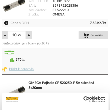
Kód ELFETEX
10.081.892
EAN
8591952028386
Kód výrobce
ST 522210
Značka
OMEGA
Cena s DPH
7,53 Kč/ks
ks
do košíku
Tento produkt je v balení po 10 ks
370
ks
Přidat k porovnání
OMEGA Pojistka CF 520250, F 5A skleněná
5x20mm
Kód ELFETEX
10.081.707
EAN
8591952028096
Kód výrobce
CF 520250
Značka
OMEGA