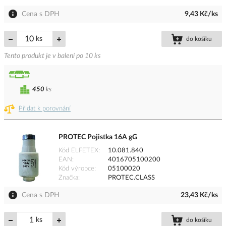
Cena s DPH
9,43 Kč/ks
ks
do košíku
Tento produkt je v balení po 10 ks
450
ks
Přidat k porovnání
PROTEC Pojistka 16A gG
Kód ELFETEX
10.081.840
EAN
4016705100200
Kód výrobce
05100020
Značka
PROTEC.CLASS
Cena s DPH
23,43 Kč/ks
ks
do košíku