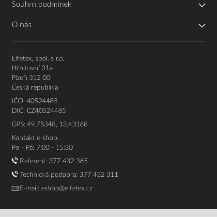
Souhrn podmínek
O nás
Elfetex, spol. s r.o.
Hřbitovní 31a
Plzeň 312 00
Česká republika
IČO: 40524485
DIČ: CZ40524485
GPS: 49.75348, 13.43168
Kontakt e-shop:
Po - Pá: 7:00 - 15:30
Referent:
377 432 365
Technická podpora: 377 432 311
E-mail:
eshop@elfetex.cz