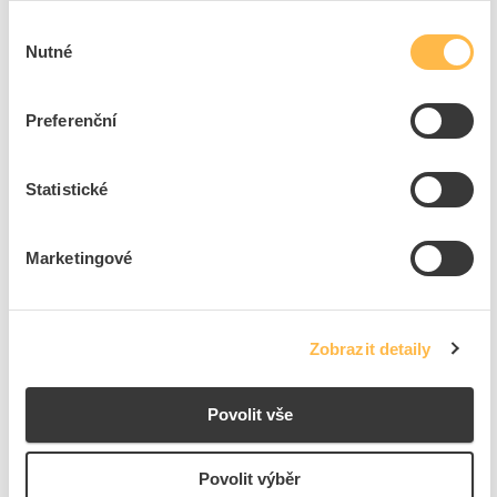
Výběr
SWG Hmoždinka TDK do sádrokartonu
Nutné
souhlasu
Kód ELFETEX
10.061.452
EAN
4009146356909
Kód výrobce
9042475
Preferenční
Značka
SWG
Cena s DPH
6,43 Kč/ks
Statistické
ks
do košíku
Marketingové
200
ks
Zobrazit detaily
Přidat k porovnání
Povolit vše
TICHOPÁDEK Hmoždinky, průměr 14 mm, sada 10
ks
Kód ELFETEX
10.076.047
Povolit výběr
EAN
8591952149456