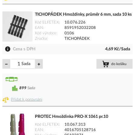
TICHOPÁDEK Hmoždinky, průměr 6 mm, sada 10 ks
Kód ELFETEX
10.076.226
EAN
8591952032208
Kód výrobce
0106
Značka
TICHOPÁDEK
Cena s DPH
4,69 Kč/Sada
Sada
do košíku
899
Sada
Přidat k porovnání
PROTEC Hmoždinka PRO-X 1061 pr.10
Kód ELFETEX
10.067.313
EAN
4016705128716