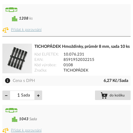
1208
ks
Přidat k porovnání
TICHOPÁDEK Hmoždinky, průměr 8 mm, sada 10 ks
Kód ELFETEX
10.076.231
EAN
8591952032215
Kód výrobce
0108
Značka
TICHOPÁDEK
Cena s DPH
6,27 Kč/Sada
Sada
do košíku
1043
Sada
Přidat k porovnání