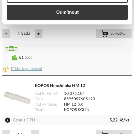
Kód výrobce
0114
Značka
TICHOPÁDEK
Odmítnout
Cena s DPH
25,29 Kč/Sada
Sada
do košíku
81
Sada
Přidat k porovnání
KOPOS Hmoždinka HM 12
Kód ELFETEX
10.075.104
EAN
8595057605190
Kód výrobce
HM 12_XX
Značka
KOPOS KOLÍN
Cena s DPH
5,22 Kč/ks