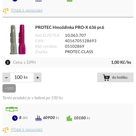
Přidat k porovnání
PROTEC Hmoždinka PRO-X 636 pr.6
Kód ELFETEX
10.063.707
EAN
4016705128693
Kód výrobce
05102869
Značka
PROTEC.CLASS
Cena s DPH
1,00 Kč/ks
ks
do košíku
+100
Tento produkt je v balení po 100 ks
8
dní
60900
ks
10100
ks
Přidat k porovnání