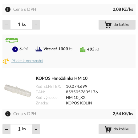
Cena s DPH
2,08 Kč/ks
ks
do košíku
6
dní
Více než 1000
ks
405
ks
Přidat k porovnání
KOPOS Hmoždinka HM 10
Kód ELFETEX
10.074.699
EAN
8595057605176
Kód výrobce
HM 10_XX
Značka
KOPOS KOLÍN
Cena s DPH
2,54 Kč/ks
ks
do košíku