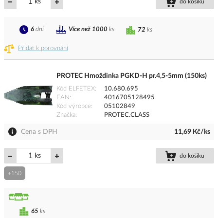
ks
do košíku
6
dní
Více než 1000
ks
72
ks
Přidat k porovnání
PROTEC Hmoždinka PGKD-H pr.4,5-5mm (150ks)
Kód ELFETEX
10.680.695
EAN
4016705128495
Kód výrobce
05102849
Značka
PROTEC.CLASS
Cena s DPH
11,69 Kč/ks
ks
do košíku
+150
65
ks