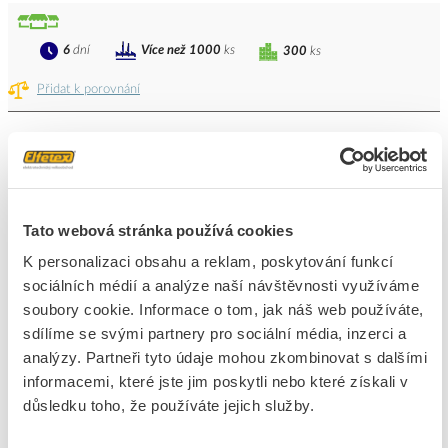
6
dní
Více než 1000
ks
300
ks
Přidat k porovnání
KOPOS Hmoždinka HM6
Kód ELFETEX
10.074.744
EAN
8595057605213
Kód výrobce
HM 6_XX
Značka
KOPOS KOLÍN
Tato webová stránka používá cookies
K personalizaci obsahu a reklam, poskytování funkcí
Cena s DPH
1,27 Kč/ks
sociálních médií a analýze naší návštěvnosti využíváme
soubory cookie. Informace o tom, jak náš web používáte,
ks
do košíku
sdílíme se svými partnery pro sociální média, inzerci a
analýzy. Partneři tyto údaje mohou zkombinovat s dalšími
informacemi, které jste jim poskytli nebo které získali v
6
dní
Více než 1000
ks
231
ks
důsledku toho, že používáte jejich služby.
Přidat k porovnání