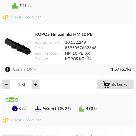
519
ks
Přidat k porovnání
KOPOS Hmoždinka HM 10 PE
Kód ELFETEX
10.152.249
EAN
8595057632646
Kód výrobce
HM 10 PE_XX
Značka
KOPOS KOLÍN
Cena s DPH
1,57 Kč/ks
ks
do košíku
6
dní
Více než 1000
ks
490
ks
Přidat k porovnání