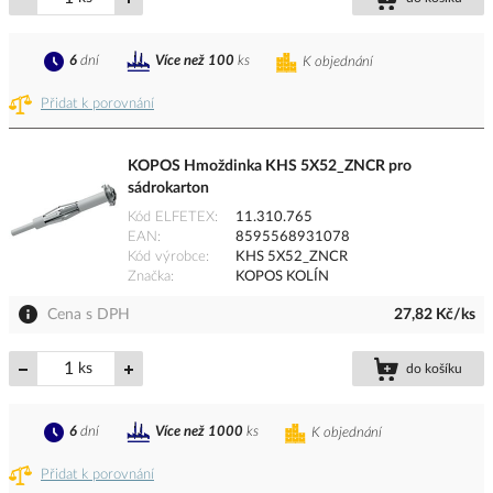
6
dní
Více než 100
ks
K objednání
Přidat k porovnání
KOPOS Hmoždinka KHS 5X52_ZNCR pro
sádrokarton
Kód ELFETEX
11.310.765
EAN
8595568931078
Kód výrobce
KHS 5X52_ZNCR
Značka
KOPOS KOLÍN
Cena s DPH
27,82 Kč/ks
ks
do košíku
6
dní
Více než 1000
ks
K objednání
Přidat k porovnání