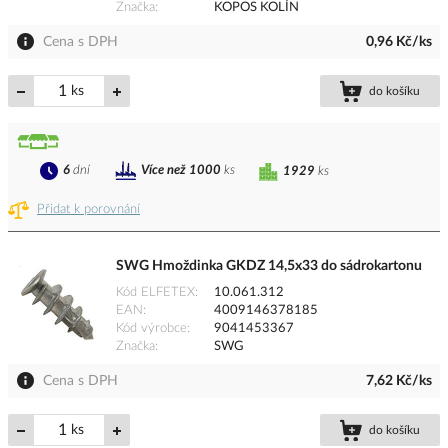
Značka
KOPOS KOLÍN
Cena s DPH
0,96 Kč/ks
ks
do košíku
6
dní
Více než 1000
ks
1929
ks
Přidat k porovnání
SWG Hmoždinka GKDZ 14,5x33 do sádrokartonu
Kód ELFETEX
10.061.312
EAN
4009146378185
Kód výrobce
9041453367
Značka
SWG
Cena s DPH
7,62 Kč/ks
ks
do košíku