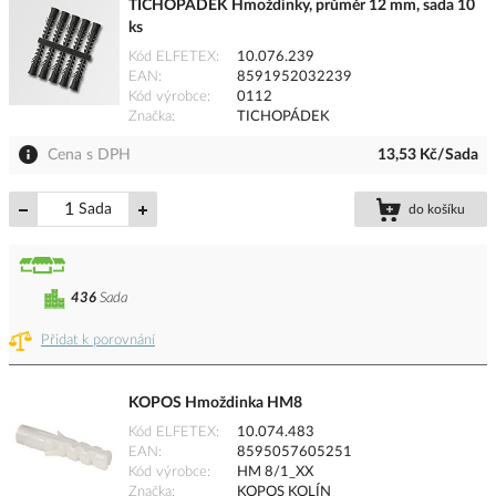
TICHOPÁDEK Hmoždinky, průměr 12 mm, sada 10
ks
Kód ELFETEX
10.076.239
EAN
8591952032239
Kód výrobce
0112
Značka
TICHOPÁDEK
Cena s DPH
13,53 Kč/Sada
Sada
do košíku
436
Sada
Přidat k porovnání
KOPOS Hmoždinka HM8
Kód ELFETEX
10.074.483
EAN
8595057605251
Kód výrobce
HM 8/1_XX
Značka
KOPOS KOLÍN