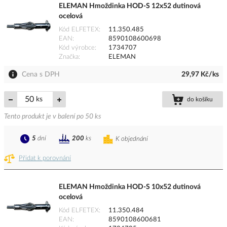
ELEMAN Hmoždinka HOD-S 12x52 dutinová
ocelová
Kód ELFETEX
11.350.485
EAN
8590108600698
Kód výrobce
1734707
Značka
ELEMAN
Cena s DPH
29,97 Kč/ks
ks
do košíku
Tento produkt je v balení po 50 ks
5
dní
200
ks
K objednání
Přidat k porovnání
ELEMAN Hmoždinka HOD-S 10x52 dutinová
ocelová
Kód ELFETEX
11.350.484
EAN
8590108600681