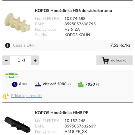
KOPOS Hmoždinka HS6 do sádrokartonu
Kód ELFETEX
10.074.688
EAN
8595057608795
Kód výrobce
HS 6_ZA
Značka
KOPOS KOLÍN
Cena s DPH
7,53 Kč/ks
ks
do košíku
6
dní
Více než 1000
ks
7820
ks
Přidat k porovnání
KOPOS Hmoždinka HM8 PE
Kód ELFETEX
10.152.248
EAN
8595057632639
Kód výrobce
HM 8 PE_XX