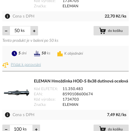
Kód výrobce
1734705
Značka
ELEMAN
Cena s DPH
22,70 Kč/ks
ks
do košíku
Tento produkt je v balení po 50 ks
5
dní
50
ks
K objednání
Přidat k porovnání
ELEMAN Hmoždinka HOD-S 8x38 dutinová ocelová
Kód ELFETEX
11.350.483
EAN
8590108600674
Kód výrobce
1734703
Značka
ELEMAN
Cena s DPH
7,49 Kč/ks
ks
do košíku