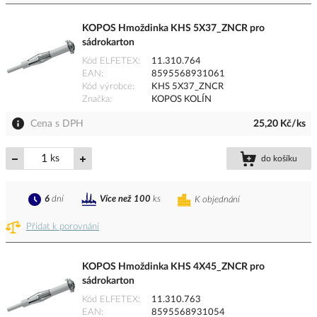
KOPOS Hmoždinka KHS 5X37_ZNCR pro
sádrokarton
Kód ELFETEX
11.310.764
EAN
8595568931061
Kód výrobce
KHS 5X37_ZNCR
Značka
KOPOS KOLÍN
Cena s DPH
25,20 Kč/ks
ks
do košíku
6
dní
Více než 100
ks
K objednání
Přidat k porovnání
KOPOS Hmoždinka KHS 4X45_ZNCR pro
sádrokarton
Kód ELFETEX
11.310.763
EAN
8595568931054