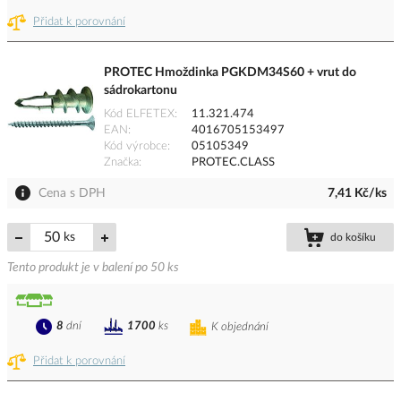
Přidat k porovnání
PROTEC Hmoždinka PGKDM34S60 + vrut do
sádrokartonu
Kód ELFETEX
11.321.474
EAN
4016705153497
Kód výrobce
05105349
Značka
PROTEC.CLASS
Cena s DPH
7,41 Kč/ks
ks
do košíku
Tento produkt je v balení po 50 ks
8
dní
1700
ks
K objednání
Přidat k porovnání