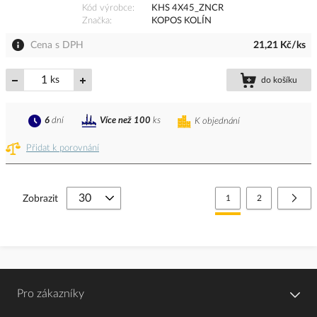
Kód výrobce
KHS 4X45_ZNCR
Značka
KOPOS KOLÍN
Cena s DPH
21,21 Kč/ks
ks
do košíku
6
dní
Více než 100
ks
K objednání
Přidat k porovnání
Stránka
Právě si prohlížíte stránk
Stránka
Strá
Další
Zobrazit
1
2
Pro zákazníky