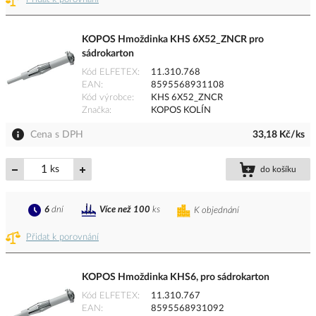
KOPOS Hmoždinka KHS 6X52_ZNCR pro
sádrokarton
Kód ELFETEX
11.310.768
EAN
8595568931108
Kód výrobce
KHS 6X52_ZNCR
Značka
KOPOS KOLÍN
Cena s DPH
33,18 Kč/ks
ks
do košíku
6
dní
Více než 100
ks
K objednání
Přidat k porovnání
KOPOS Hmoždinka KHS6, pro sádrokarton
Kód ELFETEX
11.310.767
EAN
8595568931092