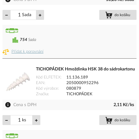
Sada
do košíku
754
Sada
Přidat k porovnání
TICHOPÁDEK Hmoždinka HSK 38 do sádrokartonu
Kód ELFETEX
11.136.189
EAN
2050000952296
Kód výrobce
080879
Značka
TICHOPÁDEK
Cena s DPH
2,11 Kč/ks
ks
do košíku