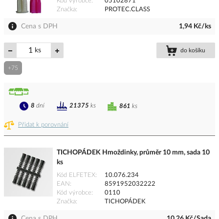
Kód výrobce
05102871
Značka
PROTEC.CLASS
Cena s DPH
1,94 Kč/ks
ks
do košíku
+75
8
dní
21375
ks
861
ks
Přidat k porovnání
TICHOPÁDEK Hmoždinky, průměr 10 mm, sada 10
ks
Kód ELFETEX
10.076.234
EAN
8591952032222
Kód výrobce
0110
Značka
TICHOPÁDEK
Cena s DPH
10,26 Kč/Sada