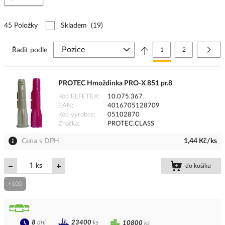
45 Položky
Skladem
(19)
Stránka
Právě si prohlížíte stránk
Stránka
Strá
Další
Řadit podle
1
2
PROTEC Hmoždinka PRO-X 851 pr.8
Kód ELFETEX
10.075.367
EAN
4016705128709
Kód výrobce
05102870
Značka
PROTEC.CLASS
Cena s DPH
1,44 Kč/ks
ks
do košíku
+100
8
dní
23400
ks
10800
ks