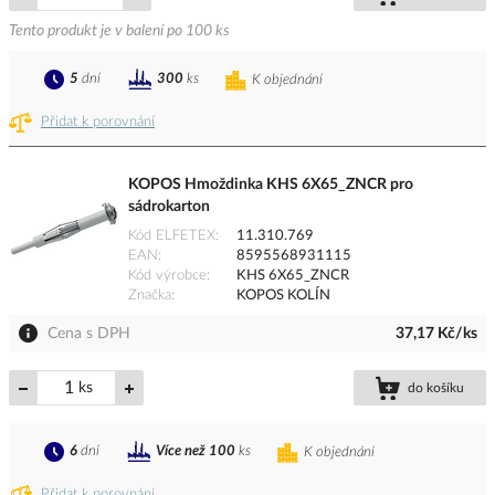
Tento produkt je v balení po 100 ks
5
dní
300
ks
K objednání
Přidat k porovnání
KOPOS Hmoždinka KHS 6X65_ZNCR pro
sádrokarton
Kód ELFETEX
11.310.769
EAN
8595568931115
Kód výrobce
KHS 6X65_ZNCR
Značka
KOPOS KOLÍN
Cena s DPH
37,17 Kč/ks
ks
do košíku
6
dní
Více než 100
ks
K objednání
Přidat k porovnání