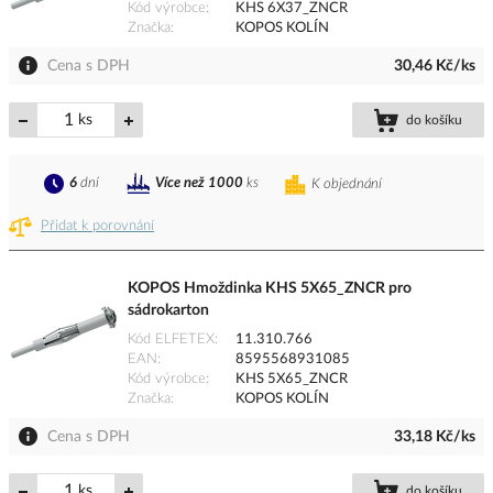
Kód výrobce
KHS 6X37_ZNCR
Značka
KOPOS KOLÍN
Cena s DPH
30,46 Kč/ks
ks
do košíku
6
dní
Více než 1000
ks
K objednání
Přidat k porovnání
KOPOS Hmoždinka KHS 5X65_ZNCR pro
sádrokarton
Kód ELFETEX
11.310.766
EAN
8595568931085
Kód výrobce
KHS 5X65_ZNCR
Značka
KOPOS KOLÍN
Cena s DPH
33,18 Kč/ks
ks
do košíku