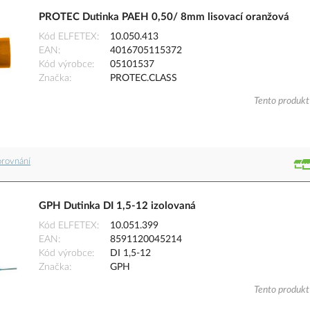
PROTEC Dutinka PAEH 0,50/ 8mm lisovací oranžová
Kód ELFETEX
10.050.413
EAN
4016705115372
Kód výrobce
05101537
Značka
PROTEC.CLASS
Tento produkt 
orovnání
GPH Dutinka DI 1,5-12 izolovaná
Kód ELFETEX
10.051.399
EAN
8591120045214
Kód výrobce
DI 1,5-12
Značka
GPH
Tento produkt 