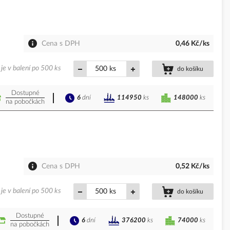
Cena s DPH
0,46 Kč/ks
je v balení po 500 ks
ks
do košíku
Dostupné
6
dní
148000
ks
114950
ks
na pobočkách
Cena s DPH
0,52 Kč/ks
je v balení po 500 ks
ks
do košíku
Dostupné
6
dní
74000
ks
376200
ks
na pobočkách