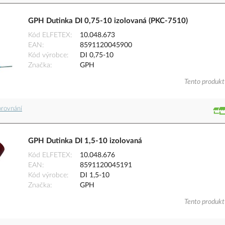
GPH Dutinka DI 0,75-10 izolovaná (PKC-7510)
Kód ELFETEX
10.048.673
EAN
8591120045900
Kód výrobce
DI 0,75-10
Značka
GPH
Tento produkt 
orovnání
GPH Dutinka DI 1,5-10 izolovaná
Kód ELFETEX
10.048.676
EAN
8591120045191
Kód výrobce
DI 1,5-10
Značka
GPH
Tento produkt 