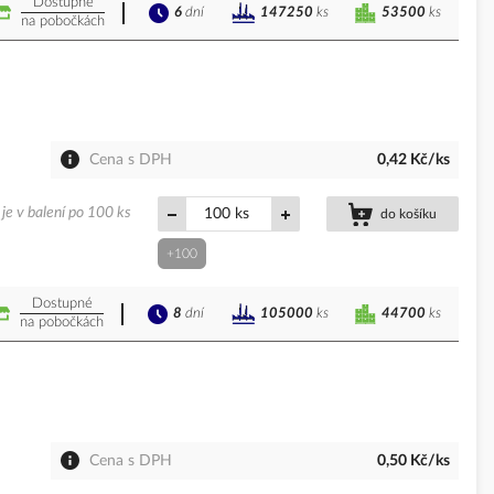
Dostupné
6
dní
53500
ks
147250
ks
na pobočkách
Cena s DPH
0,42 Kč/ks
je v balení po 100 ks
ks
do košíku
+100
Dostupné
8
dní
44700
ks
105000
ks
na pobočkách
Cena s DPH
0,50 Kč/ks