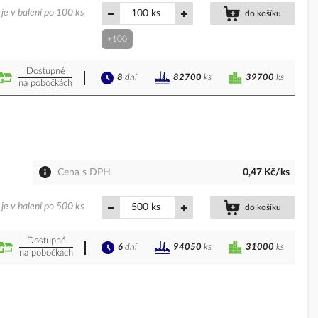
je v balení po 100 ks
ks
do košíku
+100
Dostupné
8
dní
39700
ks
82700
ks
na pobočkách
Cena s DPH
0,47 Kč/ks
je v balení po 500 ks
ks
do košíku
Dostupné
6
dní
31000
ks
94050
ks
na pobočkách