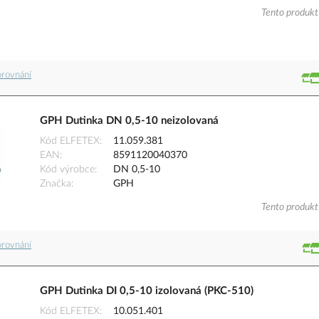
Tento produkt 
orovnání
GPH Dutinka DN 0,5-10 neizolovaná
Kód ELFETEX
11.059.381
EAN
8591120040370
Kód výrobce
DN 0,5-10
Značka
GPH
Tento produkt 
orovnání
GPH Dutinka DI 0,5-10 izolovaná (PKC-510)
Kód ELFETEX
10.051.401