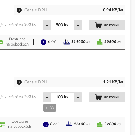
Cena s DPH
0,94 Kč/ks
je v balení po 500 ks
ks
do košíku
Dostupné
6
dní
30500
ks
114000
ks
na pobočkách
Cena s DPH
1,21 Kč/ks
je v balení po 100 ks
ks
do košíku
+100
Dostupné
8
dní
22800
ks
96400
ks
na pobočkách