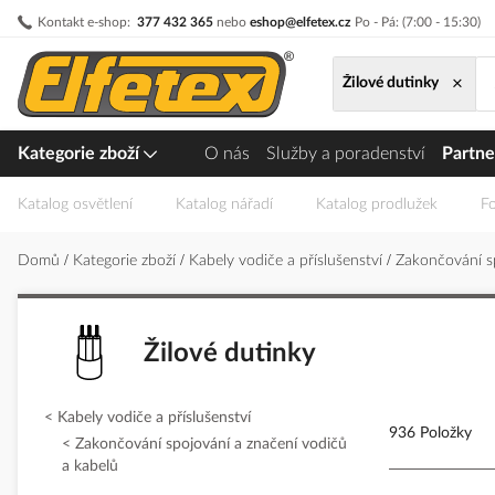
Přejít
Kontakt e-shop:
377 432 365
nebo
eshop@elfetex.cz
Po - Pá: (7:00 - 15:30)
na
obsah
×
Žilové dutinky
Kategorie zboží
O nás
Služby a poradenství
Partne
Katalog osvětlení
Katalog nářadí
Katalog prodlužek
Fo
Domů
Kategorie zboží
Kabely vodiče a příslušenství
Zakončování s
Žilové dutinky
Kabely vodiče a příslušenství
936 Položky
Zakončování spojování a značení vodičů
a kabelů