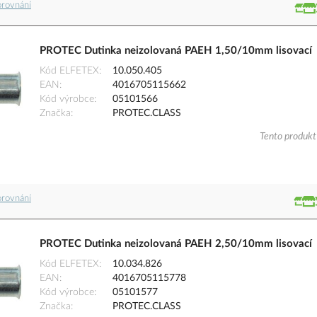
orovnání
PROTEC Dutinka neizolovaná PAEH 1,50/10mm lisovací
Kód ELFETEX
10.050.405
EAN
4016705115662
Kód výrobce
05101566
Značka
PROTEC.CLASS
Tento produkt 
orovnání
PROTEC Dutinka neizolovaná PAEH 2,50/10mm lisovací
Kód ELFETEX
10.034.826
EAN
4016705115778
Kód výrobce
05101577
Značka
PROTEC.CLASS