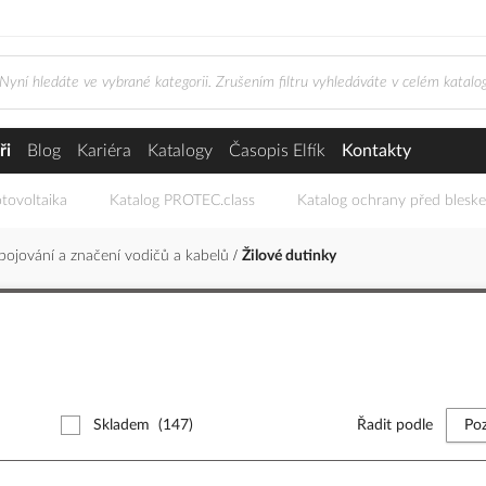
ři
Blog
Kariéra
Katalogy
Časopis Elfík
Kontakty
tovoltaika
Katalog PROTEC.class
Katalog ochrany před blesk
pojování a značení vodičů a kabelů
Žilové dutinky
Skladem
(147)
Řadit podle