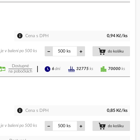
Cena s DPH
0,94 Kč/ks
je v balení po 500 ks
ks
do košíku
Dostupné
6
dní
70000
ks
32775
ks
na pobočkách
Cena s DPH
0,85 Kč/ks
je v balení po 500 ks
ks
do košíku