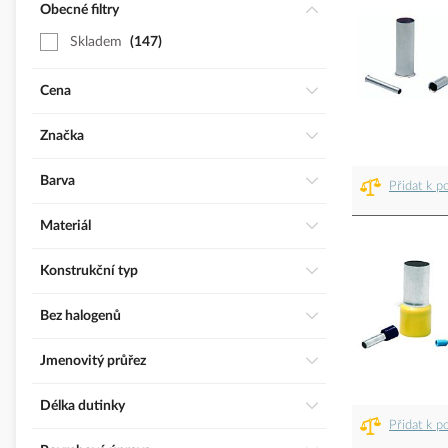
Obecné filtry
Skladem
147
Cena
Značka
Barva
Přidat k p
Materiál
Konstrukční typ
Bez halogenů
Jmenovitý průřez
Délka dutinky
Přidat k p