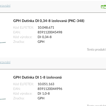
orovnání
GPH Dutinka DI 0,34-8 izolovaná (PKC-348)
Kód ELFETEX
10.048.671
EAN
8591120045498
Kód výrobce
DI 0,34-8
Značka
GPH
Tento produkt 
orovnání
GPH Dutinka DI 1-8 izolovaná
Kód ELFETEX
10.051.163
EAN
8591120044996
Kód výrobce
DI 1,0-8
Značka
GPH