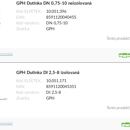
GPH Dutinka DN 0,75-10 neizolovaná
Kód ELFETEX
10.051.396
EAN
8591120040455
Kód výrobce
DN 0,75-10
Značka
GPH
Tento produkt 
orovnání
GPH Dutinka DI 2,5-8 izolovaná
Kód ELFETEX
10.051.171
EAN
8591120045351
Kód výrobce
DI 2,5-8
Značka
GPH
Tento produkt 
orovnání