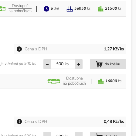
Dostupné
6
dní
21500
ks
56050
ks
na pobočkách
Cena s DPH
1,27 Kč/ks
je v balení po 500 ks
ks
do košíku
Dostupné
16000
ks
na pobočkách
Cena s DPH
0,48 Kč/ks