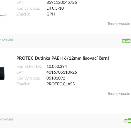
EAN
8591120045726
Kód výrobce
DI 0,5-10
Značka
GPH
Tento produkt 
orovnání
PROTEC Dutinka PAEH 6/12mm lisovací černá
Kód ELFETEX
10.050.394
EAN
4016705110926
Kód výrobce
05101092
Značka
PROTEC.CLASS
Tento produkt 
orovnání