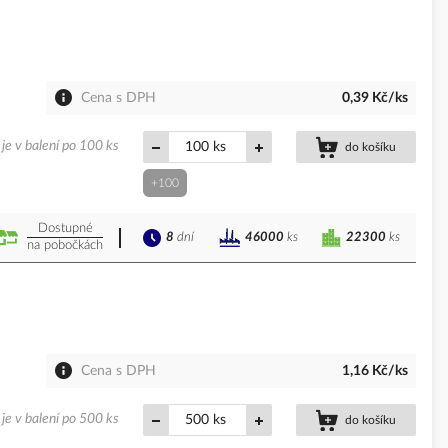
Cena s DPH
0,39 Kč/ks
je v balení po 100 ks
ks
do košíku
+100
Dostupné
8
dní
22300
ks
46000
ks
na pobočkách
Cena s DPH
1,16 Kč/ks
je v balení po 500 ks
ks
do košíku