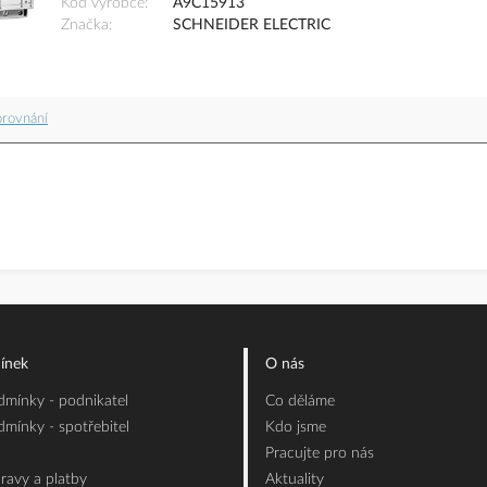
Kód výrobce
A9C15913
Značka
SCHNEIDER ELECTRIC
orovnání
ínek
O nás
mínky - podnikatel
Co děláme
mínky - spotřebitel
Kdo jsme
Pracujte pro nás
ravy a platby
Aktuality