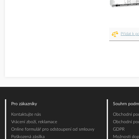
Přidat k p
Pro zákazníky
Souhrn podm
Kontaktujte nás
Obchodní pod
Vrácení zboží, reklamace
Obchodní pod
Online formulář pro odstoupení od smlouvy
GDPR
Poškozená zásilka
Možnosti dop