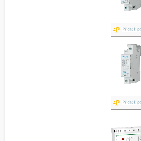
Přidat k p
Přidat k p