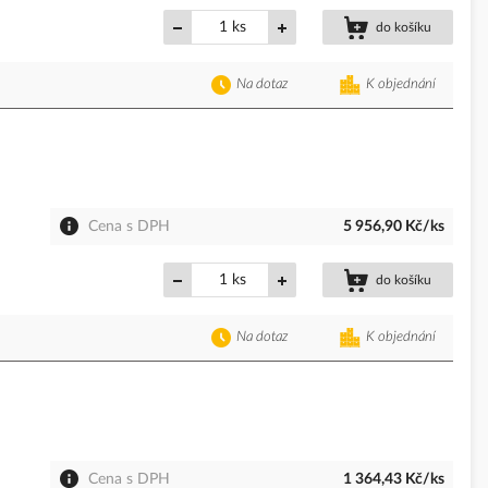
ks
do košíku
Na dotaz
K objednání
Cena s DPH
5 956,90 Kč/ks
ks
do košíku
Na dotaz
K objednání
Cena s DPH
1 364,43 Kč/ks