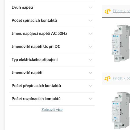
Druh napětí
Přidat k p
Počet spínacích kontaktů
Jmen. napájecí napětí AC 50Hz
Jmenovité napětí Us při DC
Typ elektrického připojení
Jmenovité napětí
Přidat k p
Počet přepínacích kontaktů
Počet rozpínacích kontaktů
Zobrazit více