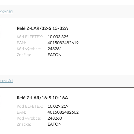
orovnání
Relé Z-LAR/32-S 15-32A
Kód ELFETEX
10.033.325
EAN
4015082482619
Kód výrobce
248261
Značka
EATON
orovnání
Relé Z-LAR/16-S 10-16A
Kód ELFETEX
10.029.219
EAN
4015082482602
Kód výrobce
248260
Značka
EATON