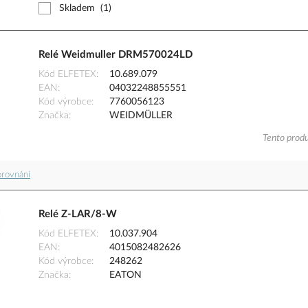
Skladem
(1)
Relé Weidmuller DRM570024LD
Kód ELFETEX
10.689.079
EAN
04032248855551
Kód výrobce
7760056123
Značka
WEIDMÜLLER
Tento produ
orovnání
Relé Z-LAR/8-W
Kód ELFETEX
10.037.904
EAN
4015082482626
Kód výrobce
248262
Značka
EATON