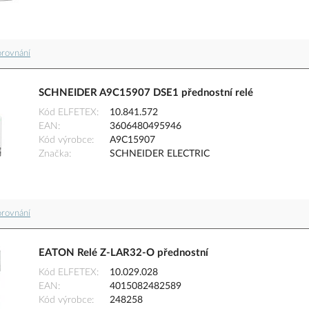
orovnání
SCHNEIDER A9C15907 DSE1 přednostní relé
Kód ELFETEX
10.841.572
EAN
3606480495946
Kód výrobce
A9C15907
Značka
SCHNEIDER ELECTRIC
orovnání
EATON Relé Z-LAR32-O přednostní
Kód ELFETEX
10.029.028
EAN
4015082482589
Kód výrobce
248258