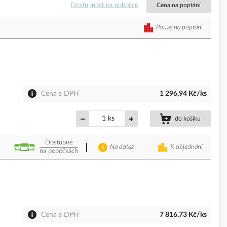
Dostupnost na pobočce
Cena na poptání
Pouze na poptání
Cena s DPH
1 296,94 Kč/ks
ks
do košíku
Dostupné
Na dotaz
K objednání
na pobočkách
Cena s DPH
7 816,73 Kč/ks