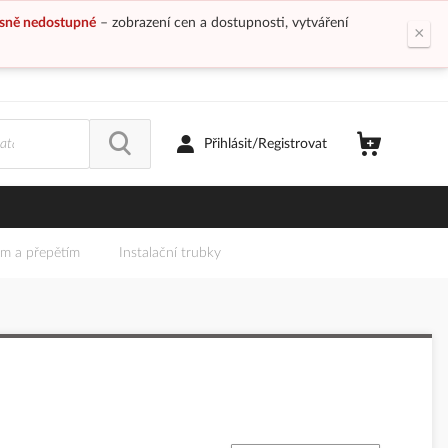
sně nedostupné
– zobrazení cen a dostupnosti, vytváření
×
Přihlásit/Registrovat
em a přepětím
Instalační trubky