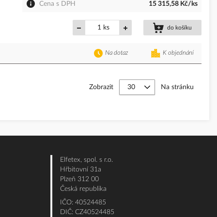
Cena s DPH
15 315,58 Kč/ks
ks
do košíku
Na dotaz
K objednání
Zobrazit
Na stránku
Elfetex, spol. s r.o.
Hřbitovní 31a
Plzeň 312 00
Česká republika
IČO: 40524485
DIČ: CZ40524485