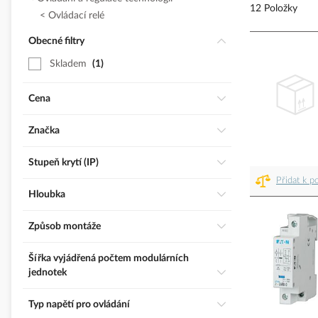
12 Položky
Ovládací relé
Obecné filtry
Skladem
1
Cena
Značka
Stupeň krytí (IP)
Přidat k p
Hloubka
Způsob montáže
Šířka vyjádřená počtem modulárních
jednotek
Typ napětí pro ovládání