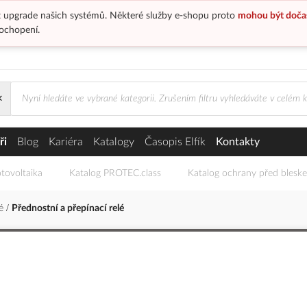
 upgrade našich systémů. Některé služby e-shopu proto
mohou být doča
ochopení.
×
 relé
ři
Blog
Kariéra
Katalogy
Časopis Elfík
Kontakty
tovoltaika
Katalog PROTEC.class
Katalog ochrany před blesk
lé
Přednostní a přepínací relé