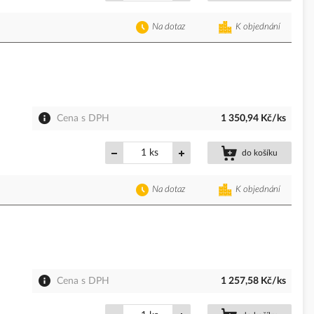
Na dotaz
K objednání
Cena s DPH
1 350,94 Kč/ks
ks
do košíku
Na dotaz
K objednání
Cena s DPH
1 257,58 Kč/ks