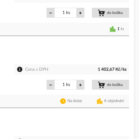
ks
do košíku
1
ks
Cena s DPH
1 402,67 Kč/ks
ks
do košíku
Na dotaz
K objednání