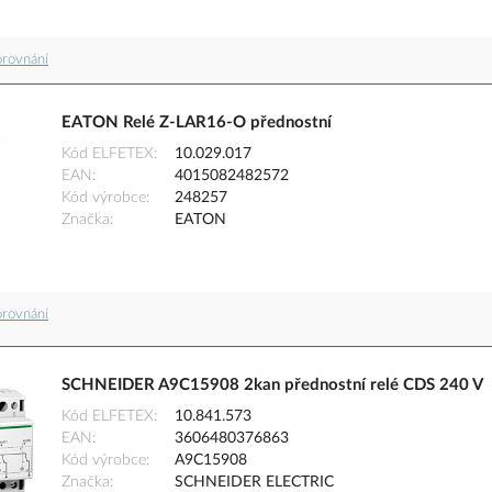
orovnání
EATON Relé Z-LAR16-O přednostní
Kód ELFETEX
10.029.017
EAN
4015082482572
Kód výrobce
248257
Značka
EATON
orovnání
SCHNEIDER A9C15908 2kan přednostní relé CDS 240 V
Kód ELFETEX
10.841.573
EAN
3606480376863
Kód výrobce
A9C15908
Značka
SCHNEIDER ELECTRIC