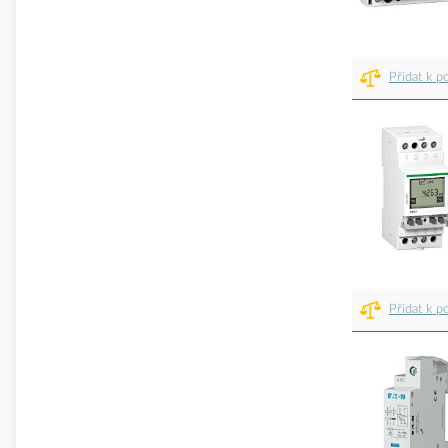
Přidat k p
Přidat k p