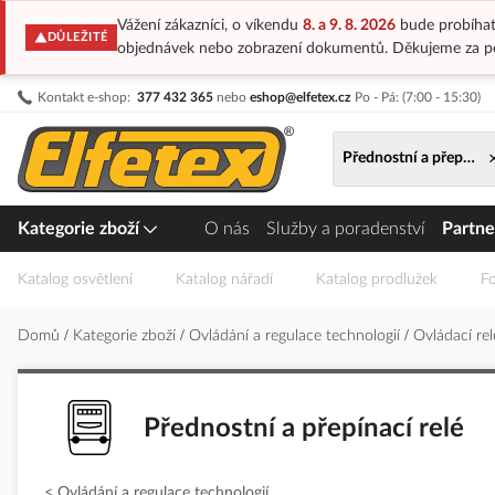
Vážení zákazníci, o víkendu
8. a 9. 8. 2026
bude probíhat
DŮLEŽITÉ
objednávek nebo zobrazení dokumentů. Děkujeme za p
Přejít
Kontakt e-shop:
377 432 365
nebo
eshop@elfetex.cz
Po - Pá: (7:00 - 15:30)
na
obsah
Přednostní a přepínací
Kategorie zboží
O nás
Služby a poradenství
Partne
Katalog osvětlení
Katalog nářadí
Katalog prodlužek
Fo
Domů
Kategorie zboží
Ovládání a regulace technologií
Ovládací re
Přednostní a přepínací relé
Ovládání a regulace technologií