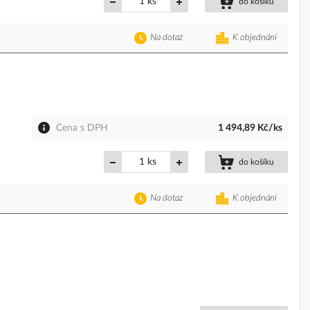
ks
do košíku
Na dotaz
K objednání
Cena s DPH
1 494,89 Kč/ks
ks
do košíku
Na dotaz
K objednání