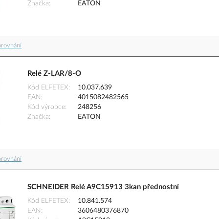
Značka
EATON
orovnání
Relé Z-LAR/8-O
Kód ELFETEX
10.037.639
EAN
4015082482565
Kód výrobce
248256
Značka
EATON
orovnání
SCHNEIDER Relé A9C15913 3kan přednostní
Kód ELFETEX
10.841.574
EAN
3606480376870