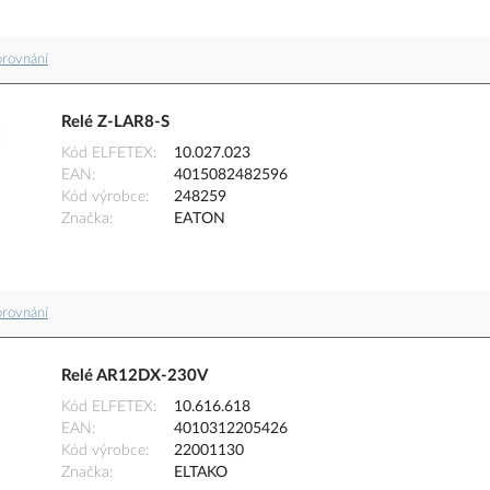
orovnání
Relé Z-LAR8-S
Kód ELFETEX
10.027.023
EAN
4015082482596
Kód výrobce
248259
Značka
EATON
orovnání
Relé AR12DX-230V
Kód ELFETEX
10.616.618
EAN
4010312205426
Kód výrobce
22001130
Značka
ELTAKO