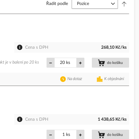
Řadit podle
Cena s DPH
268,10 Kč/ks
kt je v balení po 20 ks
ks
do košíku
Na dotaz
K objednání
Cena s DPH
1 438,65 Kč/ks
ks
do košíku