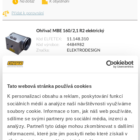
Na dotaz
K objednání
Přidat k porovnání
Ohřívač MBE 160/2,1 R2 elektrický
Kód ELFETEX
11.148.310
Kód výrobce
4484982
Značka
ELEKTRODESIGN
Cena s DPH
17 964,24 Kč/ks
ks
do košíku
Tato webová stránka používá cookies
Na dotaz
K objednání
K personalizaci obsahu a reklam, poskytování funkcí
sociálních médií a analýze naší návštěvnosti využíváme
Přidat k porovnání
soubory cookie. Informace o tom, jak náš web používáte,
sdílíme se svými partnery pro sociální média, inzerci a
Ohřívač MBE 100/0,4 R2 elektronický
analýzy. Partneři tyto údaje mohou zkombinovat s dalšími
Kód ELFETEX
11.023.473
informacemi, které jste jim poskytli nebo které získali v
Kód výrobce
5310348