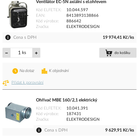
Ventilátor EC-5N axiální s el.ohřevem
Kód ELFETEX
10.044.597
EAN
8413893138866
Kód výrobce
886642
Značka
ELEKTRODESIGN
Cena s DPH
19 974,41 Kč/ks
ks
do košíku
Na dotaz
K objednání
Přidat k porovnání
Ohřívač MBE 160/2,1 elektrický
Kód ELFETEX
10.041.391
Kód výrobce
187431
Značka
ELEKTRODESIGN
Cena s DPH
9 629,91 Kč/ks