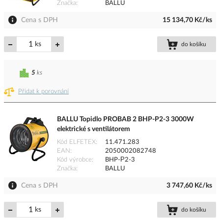
Značka
BALLU
Cena s DPH
15 134,70 Kč/ks
ks
do košíku
5
ks
Přidat k porovnání
BALLU Topidlo PROBAB 2 BHP-P2-3 3000W
elektrické s ventilátorem
Kód ELFETEX
11.471.283
EAN
2050002082748
Kód výrobce
BHP-Р2-3
Značka
BALLU
Cena s DPH
3 747,60 Kč/ks
ks
do košíku