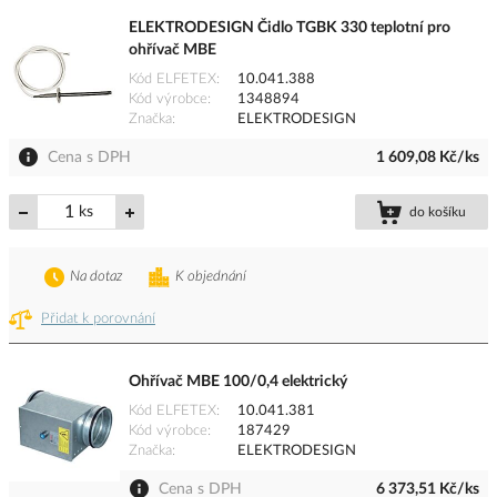
ELEKTRODESIGN Čidlo TGBK 330 teplotní pro
ohřívač MBE
Kód ELFETEX
10.041.388
Kód výrobce
1348894
Značka
ELEKTRODESIGN
Cena s DPH
1 609,08 Kč/ks
ks
do košíku
Na dotaz
K objednání
Přidat k porovnání
Ohřívač MBE 100/0,4 elektrický
Kód ELFETEX
10.041.381
Kód výrobce
187429
Značka
ELEKTRODESIGN
Cena s DPH
6 373,51 Kč/ks