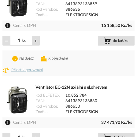
EAN
8413893138859
Kód výrobce
886636
Značka
ELEKTRODESIGN
Cena s DPH
15 158,50 Kč/ks
ks
do košíku
Na dotaz
K objednání
Přidat k porovnání
Ventilátor EC-12N axiální s el.ohřevem
Kód ELFETEX
10.852.984
EAN
8413893138880
Kód výrobce
886650
Značka
ELEKTRODESIGN
Cena s DPH
37 471,90 Kč/ks