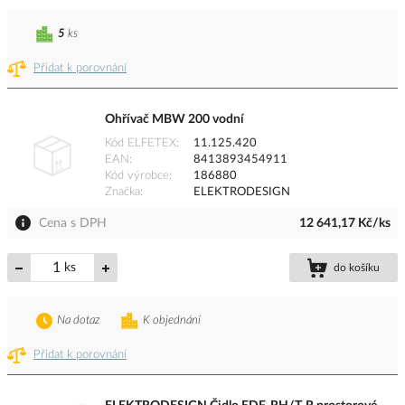
5
ks
Přidat k porovnání
Ohřívač MBW 200 vodní
Kód ELFETEX
11.125.420
EAN
8413893454911
Kód výrobce
186880
Značka
ELEKTRODESIGN
Cena s DPH
12 641,17 Kč/ks
ks
do košíku
Na dotaz
K objednání
Přidat k porovnání