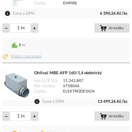
Značka
EMPIRE
Cena s DPH
6 390,26 Kč/ks
ks
do košíku
1
ks
Přidat k porovnání
Ohřívač MBE-AFP 160/1,4 elektrický
Kód ELFETEX
11.342.807
Kód výrobce
6758046
Značka
ELEKTRODESIGN
Cena s DPH
13 499,26 Kč/ks
ks
do košíku