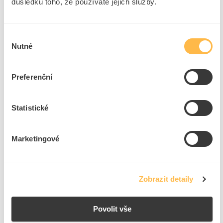
důsledku toho, že používáte jejich služby.
Značka
ELEKTRODESIGN
Cena s DPH
14 715,92 Kč/ks
Výběr
Nutné
souhlasu
ks
do košíku
Preferenční
Na dotaz
K objednání
Přidat k porovnání
Statistické
Ohřívač MBE 315/9,0 R2 elektrický
Kód ELFETEX
11.243.972
Marketingové
Kód výrobce
5137754
Značka
ELEKTRODESIGN
Cena s DPH
28 277,31 Kč/ks
Zobrazit detaily
ks
do košíku
Povolit vše