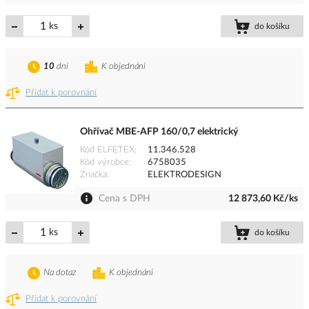
ks
do košíku
10
dní
K objednání
Přidat k porovnání
Ohřívač MBE-AFP 160/0,7 elektrický
Kód ELFETEX
11.346.528
Kód výrobce
6758035
Značka
ELEKTRODESIGN
Cena s DPH
12 873,60 Kč/ks
ks
do košíku
Na dotaz
K objednání
Přidat k porovnání