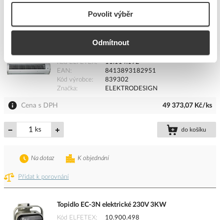
Na dotaz
K objednání
Povolit výběr
Přidat k porovnání
Odmítnout
ELEKTRODESIGN Clona COR-9-1500 N 1,5m/ 9kW
Kód ELFETEX
11.114.192
EAN
8413893182951
Kód výrobce
839302
Značka
ELEKTRODESIGN
Cena s DPH
49 373,07 Kč/ks
ks
do košíku
Na dotaz
K objednání
Přidat k porovnání
Topidlo EC-3N elektrické 230V 3KW
Kód ELFETEX
10.900.498