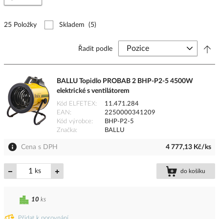
25 Položky
Skladem
(5)
Řadit podle
BALLU Topidlo PROBAB 2 BHP-P2-5 4500W
elektrické s ventilátorem
Kód ELFETEX
11.471.284
EAN
2250000341209
Kód výrobce
BHP-P2-5
Značka
BALLU
Cena s DPH
4 777,13 Kč/ks
ks
do košíku
10
ks
Přidat k porovnání