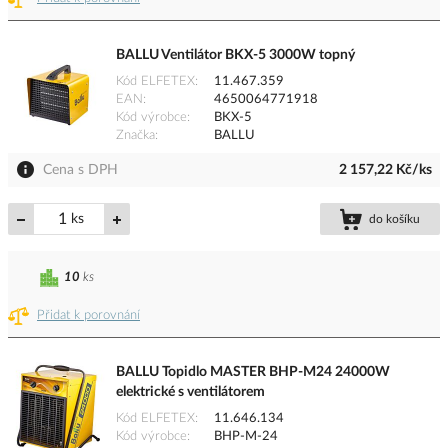
BALLU Ventilátor BKX-5 3000W topný
Kód ELFETEX
11.467.359
EAN
4650064771918
Kód výrobce
BKX-5
Značka
BALLU
Cena s DPH
2 157,22 Kč/ks
ks
do košíku
10
ks
Přidat k porovnání
BALLU Topidlo MASTER BHP-M24 24000W
elektrické s ventilátorem
Kód ELFETEX
11.646.134
Kód výrobce
BHP-M-24