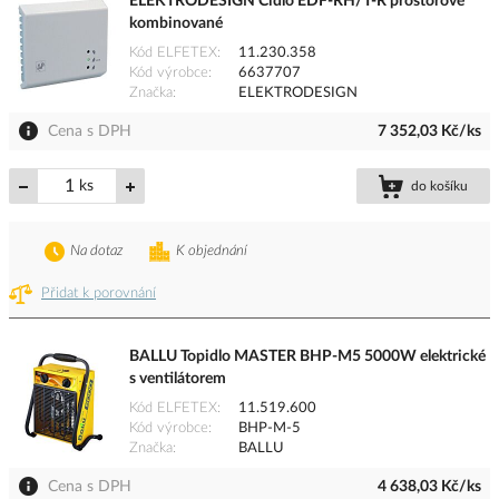
ELEKTRODESIGN Čidlo EDF-RH/T-R prostorové
kombinované
Kód ELFETEX
11.230.358
Kód výrobce
6637707
Značka
ELEKTRODESIGN
Cena s DPH
7 352,03 Kč/ks
ks
do košíku
Na dotaz
K objednání
Přidat k porovnání
BALLU Topidlo MASTER BHP-M5 5000W elektrické
s ventilátorem
Kód ELFETEX
11.519.600
Kód výrobce
BHP-M-5
Značka
BALLU
Cena s DPH
4 638,03 Kč/ks