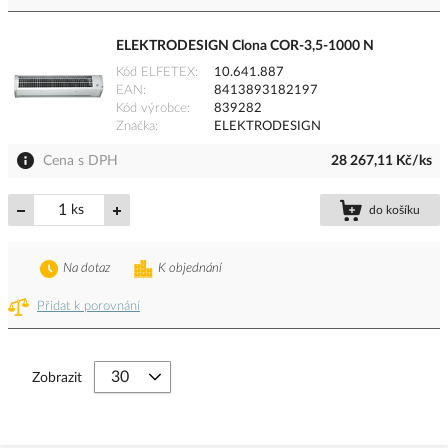
ELEKTRODESIGN Clona COR-3,5-1000 N
Kód ELFETEX
10.641.887
EAN
8413893182197
Kód výrobce
839282
Značka
ELEKTRODESIGN
Cena s DPH
28 267,11 Kč/ks
ks
do košíku
Na dotaz
K objednání
Přidat k porovnání
Zobrazit