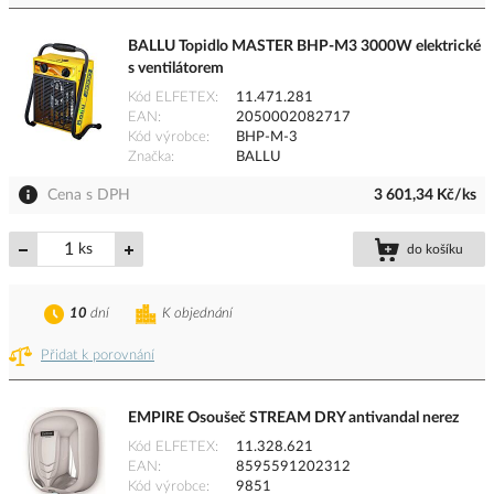
BALLU Topidlo MASTER BHP-M3 3000W elektrické
s ventilátorem
Kód ELFETEX
11.471.281
EAN
2050002082717
Kód výrobce
BHP-M-3
Značka
BALLU
Cena s DPH
3 601,34 Kč/ks
ks
do košíku
10
dní
K objednání
Přidat k porovnání
EMPIRE Osoušeč STREAM DRY antivandal nerez
Kód ELFETEX
11.328.621
EAN
8595591202312
Kód výrobce
9851