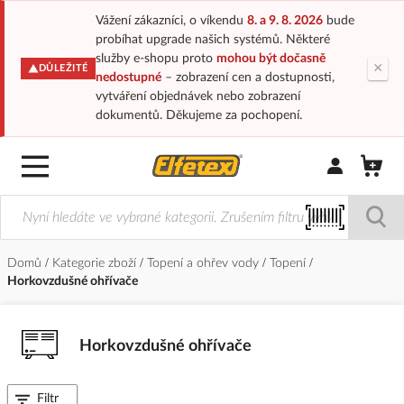
Vážení zákazníci, o víkendu
8. a 9. 8. 2026
bude
probíhat upgrade našich systémů. Některé
služby e-shopu proto
mohou být dočasně
×
DŮLEŽITÉ
nedostupné
– zobrazení cen a dostupnosti,
vytváření objednávek nebo zobrazení
dokumentů. Děkujeme za pochopení.
Přihlásit/Regi
Domů
Kategorie zboží
Topení a ohřev vody
Topení
Horkovzdušné ohřívače
Horkovzdušné ohřívače
Filtr