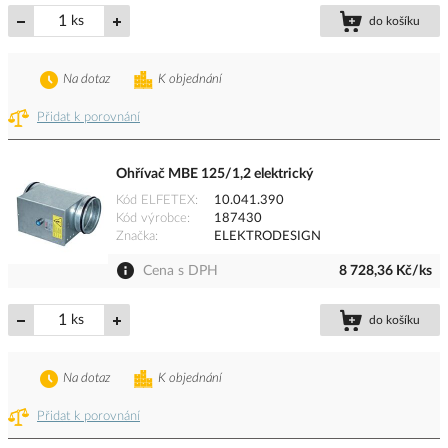
ks
do košíku
Na dotaz
K objednání
Přidat k porovnání
Ohřívač MBE 125/1,2 elektrický
Kód ELFETEX
10.041.390
Kód výrobce
187430
Značka
ELEKTRODESIGN
Cena s DPH
8 728,36 Kč/ks
ks
do košíku
Na dotaz
K objednání
Přidat k porovnání