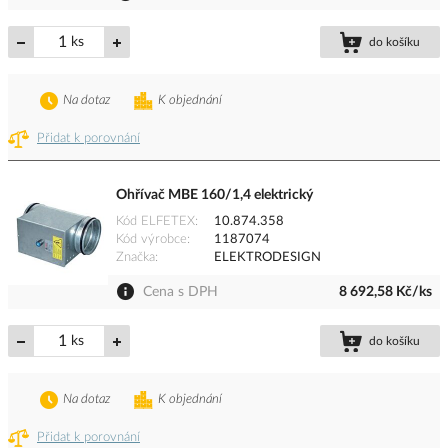
ks
do košíku
Na dotaz
K objednání
Přidat k porovnání
Ohřívač MBE 160/1,4 elektrický
Kód ELFETEX
10.874.358
Kód výrobce
1187074
Značka
ELEKTRODESIGN
Cena s DPH
8 692,58 Kč/ks
ks
do košíku
Na dotaz
K objednání
Přidat k porovnání