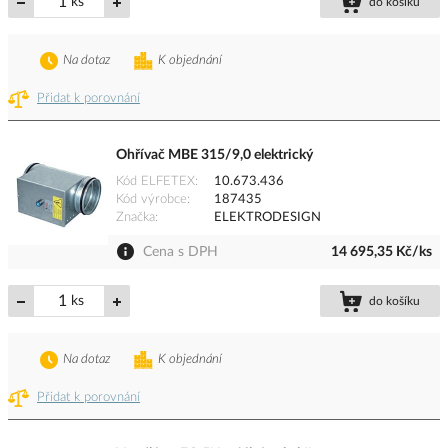
ks
do košíku
Na dotaz
K objednání
Přidat k porovnání
Ohřívač MBE 315/9,0 elektrický
Kód ELFETEX
10.673.436
Kód výrobce
187435
Značka
ELEKTRODESIGN
Cena s DPH
14 695,35 Kč/ks
ks
do košíku
Na dotaz
K objednání
Přidat k porovnání