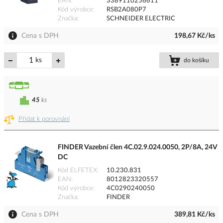
EAN
3389110256611
Kód výrobce
RSB2A080P7
Značka
SCHNEIDER ELECTRIC
Cena s DPH
198,67 Kč/ks
ks
do košíku
45
ks
Přidat k porovnání
FINDER Vazební člen 4C.02.9.024.0050, 2P/8A, 24V
DC
Kód ELFETEX
10.230.831
EAN
8012823320557
Kód výrobce
4C0290240050
Značka
FINDER
Cena s DPH
389,81 Kč/ks