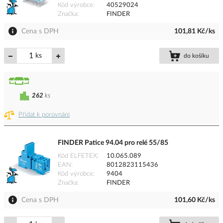
Kód výrobce
40529024
Značka
FINDER
Cena s DPH
101,81 Kč/ks
ks
do košíku
262
ks
Přidat k porovnání
FINDER Patice 94.04 pro relé 55/85
Kód ELFETEX
10.065.089
EAN
8012823115436
Kód výrobce
9404
Značka
FINDER
Cena s DPH
101,60 Kč/ks