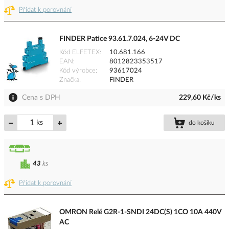
Přidat k porovnání
FINDER Patice 93.61.7.024, 6-24V DC
Kód ELFETEX
10.681.166
EAN
8012823353517
Kód výrobce
93617024
Značka
FINDER
Cena s DPH
229,60 Kč/ks
ks
do košíku
43
ks
Přidat k porovnání
OMRON Relé G2R-1-SNDI 24DC(S) 1CO 10A 440V
AC