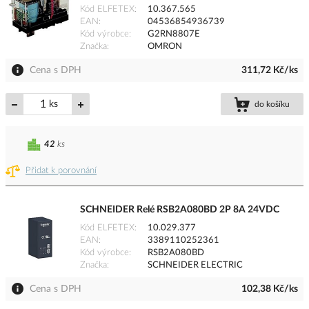
Kód ELFETEX
10.367.565
EAN
04536854936739
Kód výrobce
G2RN8807E
Značka
OMRON
Cena s DPH
311,72 Kč/ks
ks
do košíku
42
ks
Přidat k porovnání
SCHNEIDER Relé RSB2A080BD 2P 8A 24VDC
Kód ELFETEX
10.029.377
EAN
3389110252361
Kód výrobce
RSB2A080BD
Značka
SCHNEIDER ELECTRIC
Cena s DPH
102,38 Kč/ks