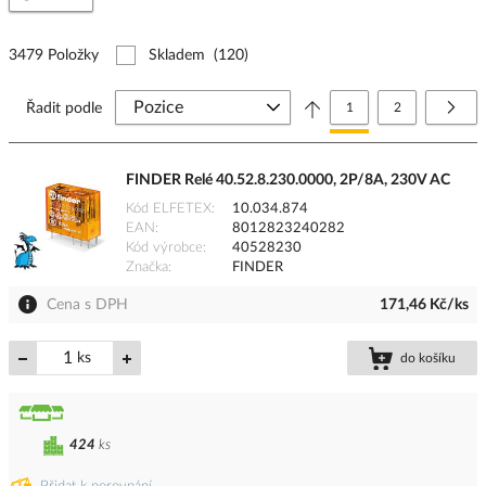
3479 Položky
Skladem
(120)
Stránka
Právě si prohlížíte stránk
Stránka
Strá
Další
Řadit podle
1
2
FINDER Relé 40.52.8.230.0000, 2P/8A, 230V AC
Kód ELFETEX
10.034.874
EAN
8012823240282
Kód výrobce
40528230
Značka
FINDER
Cena s DPH
171,46 Kč/ks
ks
do košíku
424
ks