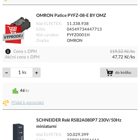
OMRON Patice PYFZ-08-E BY OMZ
Kód ELFETEX
11.338.938
EAN
04549734447713
Kód výrobce
PYFZ0001H
Značka
OMRON
Cena s DPH
119,52 Kč/ks
Akční cena s DPH
47,72 Kč/ks
ks
do košíku
46
ks
Přidat k porovnání
SCHNEIDER Relé RSB2A080P7 230V/50Hz
miniaturní
Kód ELFETEX
10.029.399