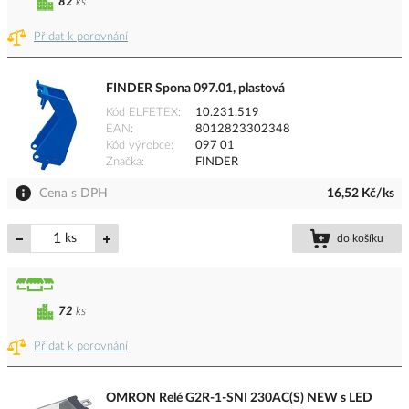
82
ks
Přidat k porovnání
FINDER Spona 097.01, plastová
Kód ELFETEX
10.231.519
EAN
8012823302348
Kód výrobce
097 01
Značka
FINDER
Cena s DPH
16,52 Kč/ks
ks
do košíku
72
ks
Přidat k porovnání
OMRON Relé G2R-1-SNI 230AC(S) NEW s LED