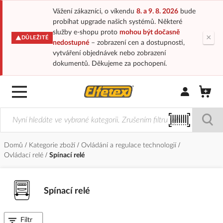
Vážení zákazníci, o víkendu
8. a 9. 8. 2026
bude
probíhat upgrade našich systémů. Některé
služby e-shopu proto
mohou být dočasně
×
DŮLEŽITÉ
nedostupné
– zobrazení cen a dostupnosti,
vytváření objednávek nebo zobrazení
dokumentů. Děkujeme za pochopení.
Přihlásit/Regi
Domů
Kategorie zboží
Ovládání a regulace technologií
Ovládací relé
Spínací relé
Spínací relé
Filtr