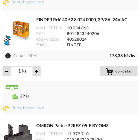
Přidat k porovnání
FINDER Relé 40.52.8.024.0000, 2P/8A, 24V AC
Kód ELFETEX
10.034.863
EAN
8012823240206
Kód výrobce
40528024
Značka
FINDER
Cena s DPH
178,38 Kč/ks
ks
do košíku
39
ks
Přidat k porovnání
OMRON Patice P2RFZ-05-E BY OMZ
Kód ELFETEX
11.379.710
EAN
04549734578530