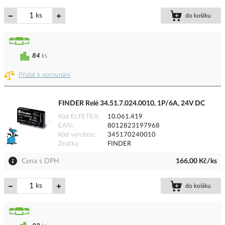
ks
do košíku
84
ks
Přidat k porovnání
FINDER Relé 34.51.7.024.0010, 1P/6A, 24V DC
Kód ELFETEX
10.061.419
EAN
8012823197968
Kód výrobce
345170240010
Značka
FINDER
Cena s DPH
166,00 Kč/ks
ks
do košíku