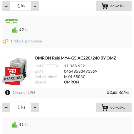
ks
do košíku
42
ks
Přidat k porovnání
OMRON Relé MY4-GS AC220/240 BY OMZ
Kód ELFETEX
11.338.622
EAN
04548583491359
Kód výrobce
MY4 5503C
Značka
OMRON
Cena s DPH
52,65 Kč/ks
ks
do košíku
41
ks