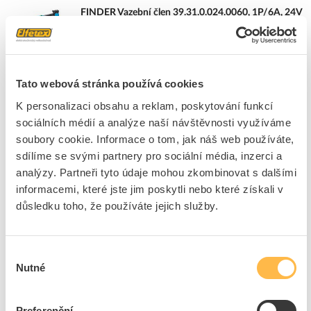
FINDER Vazební člen 39.31.0.024.0060, 1P/6A, 24V
AC/DC
Kód ELFETEX
10.680.957
EAN
8012823353739
Kód výrobce
393100240060
Tato webová stránka používá cookies
Značka
FINDER
K personalizaci obsahu a reklam, poskytování funkcí
Cena s DPH
284,20 Kč/ks
sociálních médií a analýze naší návštěvnosti využíváme
soubory cookie. Informace o tom, jak náš web používáte,
ks
do košíku
sdílíme se svými partnery pro sociální média, inzerci a
analýzy. Partneři tyto údaje mohou zkombinovat s dalšími
informacemi, které jste jim poskytli nebo které získali v
60
ks
důsledku toho, že používáte jejich služby.
Přidat k porovnání
Výběr
FINDER Patice 93.01.7.024, 6-24V DC
Nutné
souhlasu
Kód ELFETEX
10.061.288
EAN
8012823123035
Kód výrobce
93017024
Preferenční