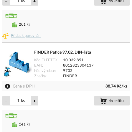
ks
do košíku
201
ks
Přidat k porovnání
FINDER Patice 97.02, DIN-lišta
Kód ELFETEX
10.039.851
EAN
8012823304137
Kód výrobce
9702
Značka
FINDER
Cena s DPH
88,74 Kč/ks
ks
do košíku
141
ks