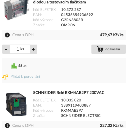
diodou a testovacím tlačítkem
Kód ELFETEX
10.372.287
EAN
04536854936692
Kód výrobce
G2RN8803B
Značka
OMRON
Cena s DPH
479,67 Kč/ks
ks
do košíku
68
ks
Přidat k porovnání
SCHNEIDER Relé RXM4AB2P7 230VAC
Kód ELFETEX
10.035.020
EAN
3389119403887
Kód výrobce
RXM4AB2P7
Značka
SCHNEIDER ELECTRIC
Cena s DPH
227,02 Kč/ks