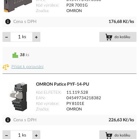
Kód výrobce
P2R 7001G
Značka
OMRON
Cena s DPH
176,68 Kč/ks
ks
do košíku
38
ks
Přidat k porovnání
OMRON Patice PYF-14-PU
Kód ELFETEX
11.119.528
EAN
04549734218382
Kód výrobce
PY 8101E
Značka
OMRON
Cena s DPH
226,63 Kč/ks
ks
do košíku