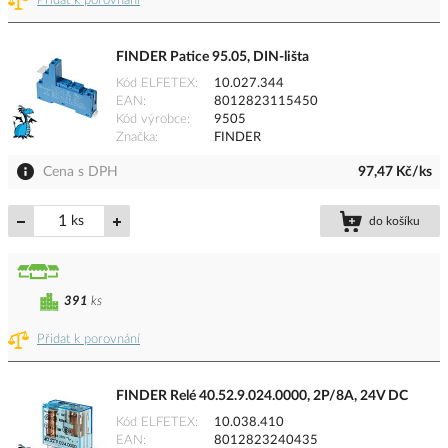
Přidat k porovnání
FINDER Patice 95.05, DIN-lišta
Kód ELFETEX
10.027.344
EAN
8012823115450
Kód výrobce
9505
Značka
FINDER
Cena s DPH
97,47 Kč/ks
ks
do košíku
391
ks
Přidat k porovnání
FINDER Relé 40.52.9.024.0000, 2P/8A, 24V DC
Kód ELFETEX
10.038.410
EAN
8012823240435