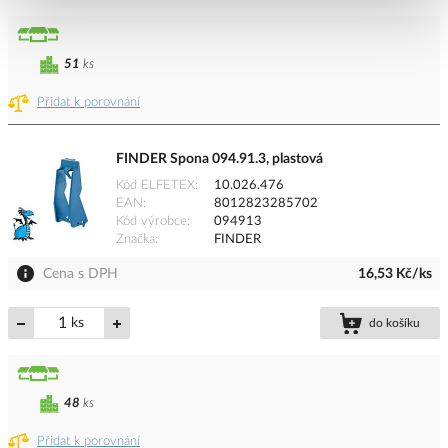
51
ks
Přidat k porovnání
FINDER Spona 094.91.3, plastová
Kód ELFETEX
10.026.476
EAN
8012823285702
Kód výrobce
094913
Značka
FINDER
Cena s DPH
16,53 Kč/ks
ks
do košíku
48
ks
Přidat k porovnání