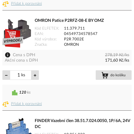
Přidat k porovnání
OMRON Patice P2RFZ-08-E BY OMZ
Kód ELFETEX
11.379.711
EAN
04549734578547
Kód výrobce
P2R 7002E
Značka
OMRON
Cena s DPH
278,19 Kč/ks
Akční cena s DPH
171,60 Kč/ks
ks
do košíku
120
ks
Přidat k porovnání
FINDER Vazební člen 38.51.7.024.0050, 1P/6A, 24V
DC