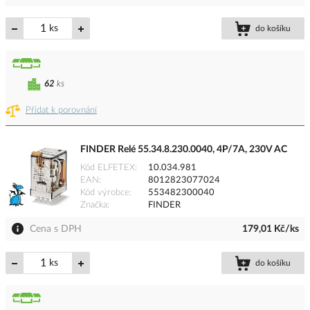
ks
do košíku
62
ks
Přidat k porovnání
FINDER Relé 55.34.8.230.0040, 4P/7A, 230V AC
Kód ELFETEX
10.034.981
EAN
8012823077024
Kód výrobce
553482300040
Značka
FINDER
Cena s DPH
179,01 Kč/ks
ks
do košíku