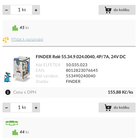
ks
do košíku
45
ks
Přidat k porovnání
FINDER Relé 55.34.9.024.0040, 4P/7A, 24V DC
Kód ELFETEX
10.035.023
EAN
8012823076645
Kód výrobce
553490240040
Značka
FINDER
Cena s DPH
155,88 Kč/ks
ks
do košíku
44
ks