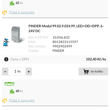
62
ks
Přidat k porovnání
FINDER Modul 99.02.9.024.99, LED+OD+DPP, 6-
24V DC
Kód ELFETEX
10.056.832
EAN
8012823115597
Kód výrobce
9902902499
Značka
FINDER
Cena s DPH
102,40 Kč/ks
ks
do košíku
60
ks
Přidat k porovnání