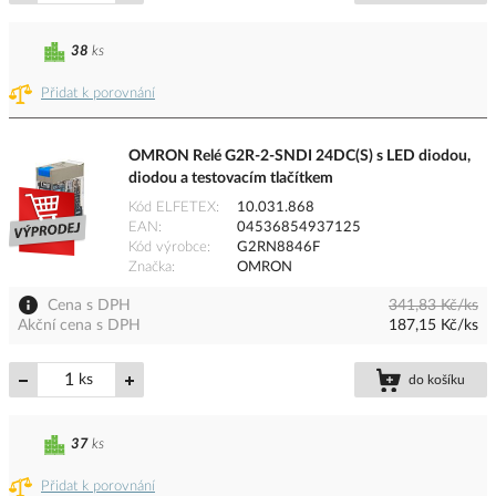
38
ks
Přidat k porovnání
OMRON Relé G2R-2-SNDI 24DC(S) s LED diodou,
diodou a testovacím tlačítkem
Kód ELFETEX
10.031.868
EAN
04536854937125
Kód výrobce
G2RN8846F
Značka
OMRON
Cena s DPH
341,83 Kč/ks
Akční cena s DPH
187,15 Kč/ks
ks
do košíku
37
ks
Přidat k porovnání