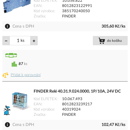
Kód ELFETEX
10.056.822
EAN
8012823122991
Kód výrobce
385170240050
Značka
FINDER
Cena s DPH
305,60 Kč/ks
ks
do košíku
87
ks
Přidat k porovnání
FINDER Relé 40.31.9.024.0000, 1P/10A, 24V DC
Kód ELFETEX
10.067.493
EAN
8012823239217
Kód výrobce
40319024
Značka
FINDER
Cena s DPH
102,47 Kč/ks