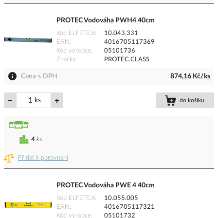
PROTEC Vodováha PWH4 40cm
Kód ELFETEX
10.043.331
EAN
4016705117369
Kód výrobce
05101736
Značka
PROTEC.CLASS
Cena s DPH
874,16 Kč/ks
ks
do košíku
4
ks
Přidat k porovnání
PROTEC Vodováha PWE 4 40cm
Kód ELFETEX
10.055.005
EAN
4016705117321
Kód výrobce
05101732