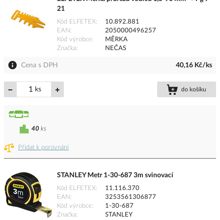
21
Kód ELFETEX
10.892.881
EAN
2050000496257
Kód výrobce
MĚRKA
Značka
NEČAS
Cena s DPH
40,16 Kč/ks
ks
do košíku
40
ks
Přidat k porovnání
STANLEY Metr 1-30-687 3m svinovací
Kód ELFETEX
11.116.370
EAN
3253561306877
Kód výrobce
1-30-687
Značka
STANLEY