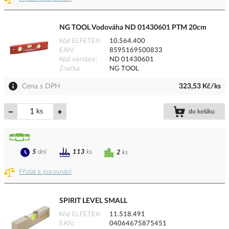
NG TOOL Vodováha ND 01430601 PTM 20cm
Kód ELFETEX
10.564.400
EAN
8595169500833
Kód výrobce
ND 01430601
Značka
NG TOOL
Cena s DPH
323,53 Kč/ks
ks
do košíku
5
dní
113
ks
2
ks
Přidat k porovnání
SPIRIT LEVEL SMALL
Kód ELFETEX
11.518.491
EAN
04064675875451