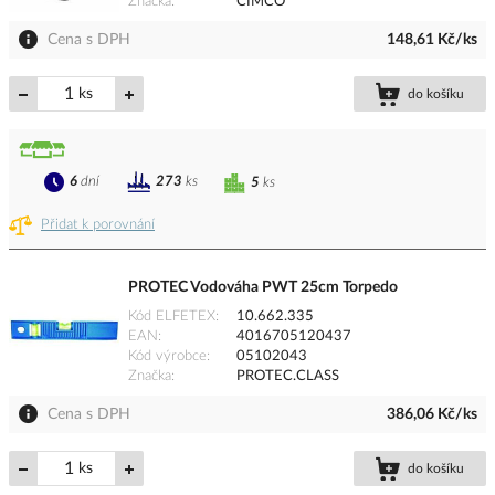
Značka
CIMCO
Cena s DPH
148,61 Kč/ks
ks
do košíku
6
dní
273
ks
5
ks
Přidat k porovnání
PROTEC Vodováha PWT 25cm Torpedo
Kód ELFETEX
10.662.335
EAN
4016705120437
Kód výrobce
05102043
Značka
PROTEC.CLASS
Cena s DPH
386,06 Kč/ks
ks
do košíku