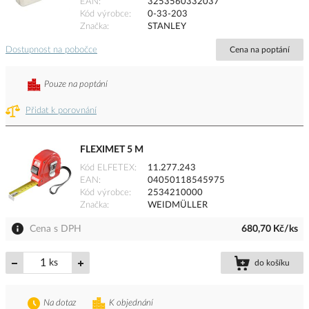
EAN
3253560332037
Kód výrobce
0-33-203
Značka
STANLEY
Dostupnost na pobočce
Cena na poptání
Pouze na poptání
Přidat k porovnání
FLEXIMET 5 M
Kód ELFETEX
11.277.243
EAN
04050118545975
Kód výrobce
2534210000
Značka
WEIDMÜLLER
Cena s DPH
680,70 Kč/ks
ks
do košíku
Na dotaz
K objednání