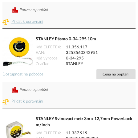
Pouze na poptání
Přidat k porovnání
STANLEY Pásmo 0-34-295 10m
Kód ELFETEX
11.356.117
EAN
3253560342951
Kód výrobce
0-34-295
Značka
STANLEY
Dostupnost na pobočce
Cena na poptání
Pouze na poptání
Přidat k porovnání
STANLEY Svinovací metr 3m x 12,7mm PowerLock
m/inch
Kód ELFETEX
11.337.919