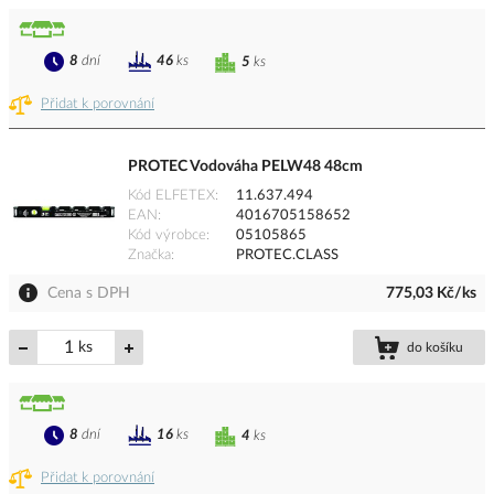
8
dní
46
ks
5
ks
Přidat k porovnání
PROTEC Vodováha PELW48 48cm
Kód ELFETEX
11.637.494
EAN
4016705158652
Kód výrobce
05105865
Značka
PROTEC.CLASS
Cena s DPH
775,03 Kč/ks
ks
do košíku
8
dní
16
ks
4
ks
Přidat k porovnání