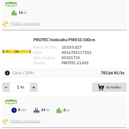
16
ks
Přidat k porovnání
PROTEC Vodováha PWE10 100cm
Kód ELFETEX
10.055.027
EAN
4016705117352
Kód výrobce
05101735
Značka
PROTEC.CLASS
Cena s DPH
783,66 Kč/ks
ks
do košíku
8
dní
34
ks
8
ks
Přidat k porovnání