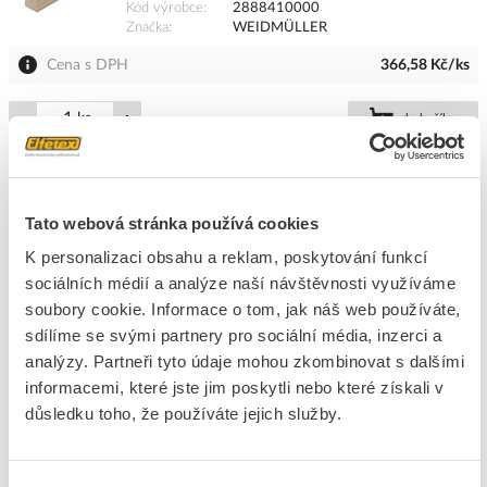
Kód výrobce
2888410000
Značka
WEIDMÜLLER
Cena s DPH
366,58 Kč/ks
ks
do košíku
Na dotaz
K objednání
Tato webová stránka používá cookies
Přidat k porovnání
K personalizaci obsahu a reklam, poskytování funkcí
sociálních médií a analýze naší návštěvnosti využíváme
WPZ 250
soubory cookie. Informace o tom, jak náš web používáte,
Kód ELFETEX
11.518.475
sdílíme se svými partnery pro sociální média, inzerci a
EAN
04064675855224
Kód výrobce
2886220000
analýzy. Partneři tyto údaje mohou zkombinovat s dalšími
Značka
WEIDMÜLLER
informacemi, které jste jim poskytli nebo které získali v
Cena s DPH
1 582,70 Kč/ks
důsledku toho, že používáte jejich služby.
ks
do košíku