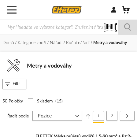
Přihlásit/Regi
Domů
Kategorie zboží
Nářadí
Ruční nářadí
Metry a vodováhy
Metry a vodováhy
Filtr
50 Položky
Skladem
(15)
Stránka
Právě si prohlížíte stránk
Stránka
Strá
Další
Řadit podle
1
2
ELFETEX Měrka průřezů vodičů 1,5-90 mm² + Pg 9-