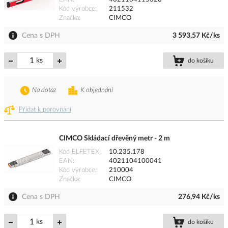
Kód výrobce
211532
Značka
CIMCO
Cena s DPH
3 593,57 Kč/ks
ks
do košíku
Na dotaz
K objednání
Přidat k porovnání
CIMCO Skládací dřevěný metr - 2 m
Kód ELFETEX
10.235.178
EAN
4021104100041
Kód výrobce
210004
Značka
CIMCO
Cena s DPH
276,94 Kč/ks
ks
do košíku