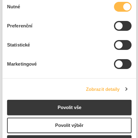
Výběr
Nutné
souhlasu
Na dotaz
K objednání
Přidat k porovnání
Preferenční
K2 SYSTEMS Závaží v kufru testovací (koeficient
Statistické
tření)
Kód ELFETEX
11.487.030
EAN
4251786210015
Marketingové
Kód výrobce
2002620
Značka
K2 SYSTEMS
Cena s DPH
9 128,88 Kč/ks
Zobrazit detaily
ks
do košíku
Povolit vše
Na dotaz
K objednání
Povolit výběr
Přidat k porovnání