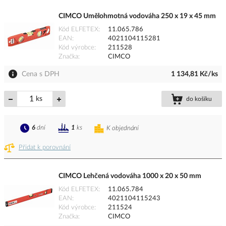
CIMCO Umělohmotná vodováha 250 x 19 x 45 mm
Kód ELFETEX
11.065.786
EAN
4021104115281
Kód výrobce
211528
Značka
CIMCO
Cena s DPH
1 134,81 Kč/ks
ks
do košíku
6
dní
1
ks
K objednání
Přidat k porovnání
CIMCO Lehčená vodováha 1000 x 20 x 50 mm
Kód ELFETEX
11.065.784
EAN
4021104115243
Kód výrobce
211524
Značka
CIMCO