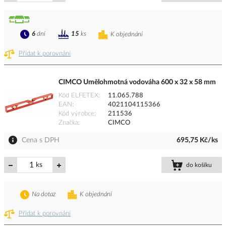
6
dní
15
ks
K objednání
Přidat k porovnání
CIMCO Umělohmotná vodováha 600 x 32 x 58 mm
Kód ELFETEX
11.065.788
EAN
4021104115366
Kód výrobce
211536
Značka
CIMCO
Cena s DPH
695,75 Kč/ks
ks
do košíku
Na dotaz
K objednání
Přidat k porovnání