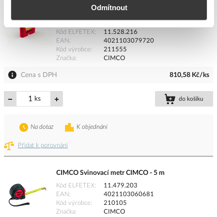
Odmítnout
CIMCO Umělohmotná vodováha na krabičky 99 x 22
x 43 mm
Kód ELFETEX
11.528.216
EAN
4021103079720
Kód výrobce
211555
Značka
CIMCO
Cena s DPH
810,58 Kč/ks
ks
do košíku
Na dotaz
K objednání
Přidat k porovnání
CIMCO Svinovací metr CIMCO - 5 m
Kód ELFETEX
11.479.203
EAN
4021103060681
Kód výrobce
210105
Značka
CIMCO