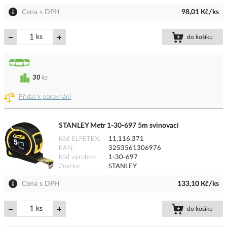
Cena s DPH
98,01 Kč/ks
ks
do košíku
30
ks
Přidat k porovnání
STANLEY Metr 1-30-697 5m svinovací
Kód ELFETEX
11.116.371
EAN
3253561306976
Kód výrobce
1-30-697
Značka
STANLEY
Cena s DPH
133,10 Kč/ks
ks
do košíku