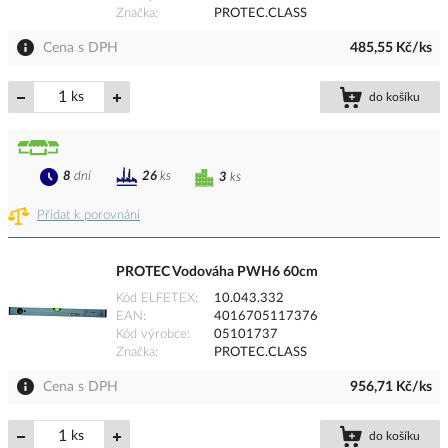
Značka
PROTEC.CLASS
Cena s DPH
485,55 Kč/ks
ks
do košíku
8
dní
26
ks
3
ks
Přidat k porovnání
PROTEC Vodováha PWH6 60cm
Kód ELFETEX
10.043.332
EAN
4016705117376
Kód výrobce
05101737
Značka
PROTEC.CLASS
Cena s DPH
956,71 Kč/ks
ks
do košíku