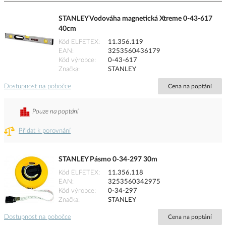
STANLEY Vodováha magnetická Xtreme 0-43-617
40cm
Kód ELFETEX
11.356.119
EAN
3253560436179
Kód výrobce
0-43-617
Značka
STANLEY
Dostupnost na pobočce
Cena na poptání
Pouze na poptání
Přidat k porovnání
STANLEY Pásmo 0-34-297 30m
Kód ELFETEX
11.356.118
EAN
3253560342975
Kód výrobce
0-34-297
Značka
STANLEY
Dostupnost na pobočce
Cena na poptání