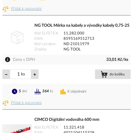
Přidat k porovnání
NG TOOL Měrka na kabely a vývodky kabely 0,75-25
Kód ELFETEX
11.282.000
EAN
8595169512713
Kód výrobce
ND 21011979
Značka
NG TOOL
Cena s DPH
33,01 Kč/ks
ks
do košíku
5
dní
364
ks
K objednání
Přidat k porovnání
CIMCO Digitální vodováha 600 mm
Kód ELFETEX
11.321.418
EAN
4021104115328