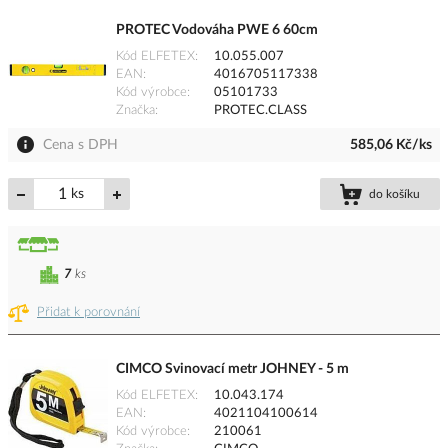
PROTEC Vodováha PWE 6 60cm
Kód ELFETEX
10.055.007
EAN
4016705117338
Kód výrobce
05101733
Značka
PROTEC.CLASS
Cena s DPH
585,06 Kč/ks
ks
do košíku
7
ks
Přidat k porovnání
CIMCO Svinovací metr JOHNEY - 5 m
Kód ELFETEX
10.043.174
EAN
4021104100614
Kód výrobce
210061