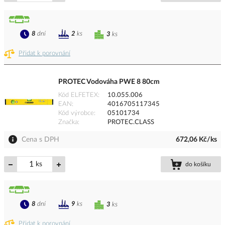
8
dní
2
ks
3
ks
Přidat k porovnání
PROTEC Vodováha PWE 8 80cm
Kód ELFETEX
10.055.006
EAN
4016705117345
Kód výrobce
05101734
Značka
PROTEC.CLASS
Cena s DPH
672,06 Kč/ks
ks
do košíku
8
dní
9
ks
3
ks
Přidat k porovnání