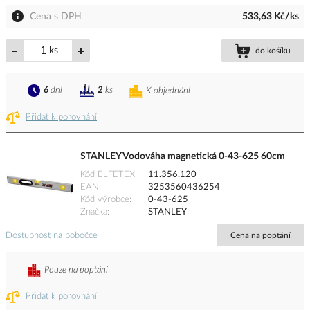
Cena s DPH
533,63 Kč/ks
ks
do košíku
6
dní
2
ks
K objednání
Přidat k porovnání
STANLEY Vodováha magnetická 0-43-625 60cm
Kód ELFETEX
11.356.120
EAN
3253560436254
Kód výrobce
0-43-625
Značka
STANLEY
Dostupnost na pobočce
Cena na poptání
Pouze na poptání
Přidat k porovnání