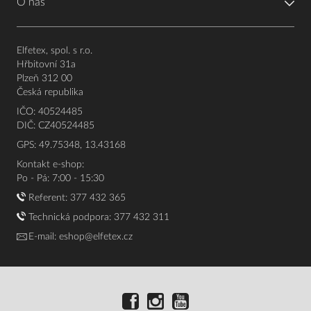
O nás
Elfetex, spol. s r.o.
Hřbitovní 31a
Plzeň 312 00
Česká republika
IČO: 40524485
DIČ: CZ40524485
GPS: 49.75348, 13.43168
Kontakt e-shop:
Po - Pá: 7:00 - 15:30
Referent:
377 432 365
Technická podpora: 377 432 311
E-mail:
eshop@elfetex.cz