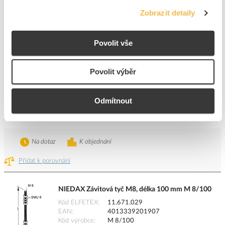
Přidat k porovnání
Zobrazit detaily
NIEDAX Závitová tyč M8, délka 200 mm M 8/200
Povolit vše
Kód ELFETEX
11.671.031
EAN
4013339202003
Kód výrobce
M 8/200
Povolit výběr
Značka
NIEDAX
Cena s DPH
29,85 Kč/ks
Odmítnout
ks
do košíku
Na dotaz
K objednání
Přidat k porovnání
NIEDAX Závitová tyč M8, délka 100 mm M 8/100
Kód ELFETEX
11.671.029
EAN
4013339201907
Kód výrobce
M 8/100