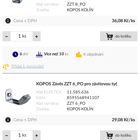
Kód výrobce
ZZT 8_PO
Značka
KOPOS KOLÍN
Cena s DPH
36,08 Kč/ks
ks
do košíku
6
dní
Více než 10
ks
K objednání
Přidat k porovnání
KOPOS Závěs ZZT 6_PO pro závitovou tyč
Kód ELFETEX
11.585.636
EAN
8595568941107
Kód výrobce
ZZT 6_PO
Značka
KOPOS KOLÍN
Cena s DPH
29,08 Kč/ks
ks
do košíku