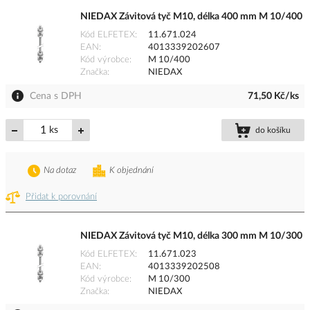
NIEDAX Závitová tyč M10, délka 400 mm M 10/400
Kód ELFETEX
11.671.024
EAN
4013339202607
Kód výrobce
M 10/400
Značka
NIEDAX
Cena s DPH
71,50 Kč/ks
ks
do košíku
Na dotaz
K objednání
Přidat k porovnání
NIEDAX Závitová tyč M10, délka 300 mm M 10/300
Kód ELFETEX
11.671.023
EAN
4013339202508
Kód výrobce
M 10/300
Značka
NIEDAX