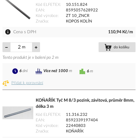
Kód ELFETEX
10.151.824
EAN
8595057628922
Kód výrobce
ZT 10_ZNCR
Značka
KOPOS KOLÍN
Cena s DPH
110,94 Kč/m
m
do košíku
Tento produkt je v balení po 2 m
6
dní
Více než 1000
m
6
m
Přidat k porovnání
KOŇAŘÍK Tyč M 8/3 pozink, závitová, průměr 8mm,
délka 3 m
Kód ELFETEX
11.316.232
EAN
8592339197404
Kód výrobce
22440803
Značka
KOŇAŘÍK