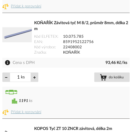
Přidat k porovnání
KOŇAŘÍK Závitová tyč M 8/2, průměr 8mm, délka 2
m
Kód ELFETEX
10.075.785
EAN
8591952122756
Kód výrobce
22408002
Značka
KOŇAŘÍK
Cena s DPH
93,46 Kč/ks
ks
do košíku
1191
ks
Přidat k porovnání
KOPOS Tyč ZT 10 ZNCR závitová, délka 2m