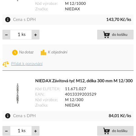
Kód výrobce
M 12/1000
Značka
NIEDAX
Cena s DPH
143,70 Kč/ks
ks
do košíku
Na dotaz
K objednání
Přidat k porovnání
NIEDAX Závitová tyč M12, délka 300 mm M 12/300
Kód ELFETEX
11.671.027
EAN
4013339203529
Kód výrobce
M 12/300
Značka
NIEDAX
Cena s DPH
84,01 Kč/ks
ks
do košíku