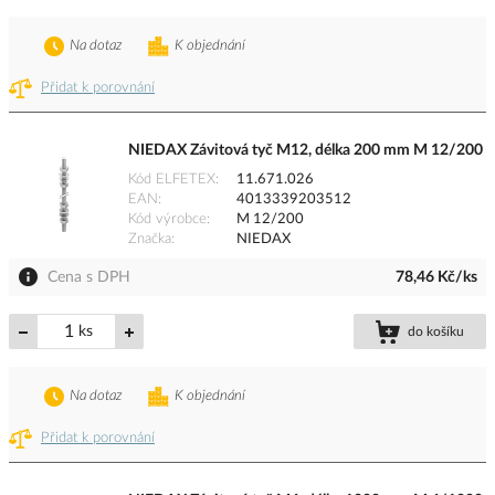
Na dotaz
K objednání
Přidat k porovnání
NIEDAX Závitová tyč M12, délka 200 mm M 12/200
Kód ELFETEX
11.671.026
EAN
4013339203512
Kód výrobce
M 12/200
Značka
NIEDAX
Cena s DPH
78,46 Kč/ks
ks
do košíku
Na dotaz
K objednání
Přidat k porovnání