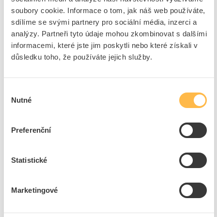
soubory cookie. Informace o tom, jak náš web používáte,
ks
do košíku
sdílíme se svými partnery pro sociální média, inzerci a
analýzy. Partneři tyto údaje mohou zkombinovat s dalšími
informacemi, které jste jim poskytli nebo které získali v
Na dotaz
K objednání
důsledku toho, že používáte jejich služby.
Přidat k porovnání
Výběr
NIEDAX Závitová tyč M8, délka 500 mm M 8/500
Nutné
souhlasu
Kód ELFETEX
11.671.032
EAN
4013339202102
Kód výrobce
M 8/500
Preferenční
Značka
NIEDAX
Cena s DPH
54,84 Kč/ks
Statistické
ks
do košíku
Marketingové
Na dotaz
K objednání