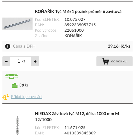
KOŇAŘÍK Tyč M 6/1 pozink průměr 6 závitová
Kód ELFETEX
10.075.027
EAN
8592339057715
Kód výrobce
22061000
Značka
KOŇAŘÍK
Cena s DPH
29,16 Kč/ks
ks
do košíku
38
ks
Přidat k porovnání
NIEDAX Závitová tyč M12, délka 1000 mm M
12/1000
Kód ELFETEX
11.671.025
EAN
4013339345809