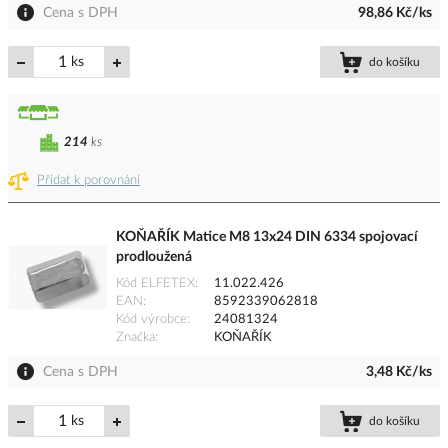
Cena s DPH
98,86 Kč/ks
ks
do košíku
214
ks
Přidat k porovnání
KOŇAŘÍK Matice M8 13x24 DIN 6334 spojovací
prodloužená
Kód ELFETEX
11.022.426
EAN
8592339062818
Kód výrobce
24081324
Značka
KOŇAŘÍK
Cena s DPH
3,48 Kč/ks
ks
do košíku