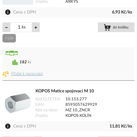
Značka
ARKYS
Cena s DPH
6,93 Kč/ks
ks
do košíku
+100
182
ks
Přidat k porovnání
KOPOS Matice spojovací M 10
Kód ELFETEX
10.153.277
EAN
8595057629929
Kód výrobce
MZ 10_ZNCR
Značka
KOPOS KOLÍN
Cena s DPH
11,81 Kč/ks