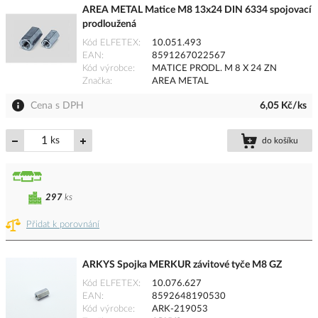
AREA METAL Matice M8 13x24 DIN 6334 spojovací
prodloužená
Kód ELFETEX
10.051.493
EAN
8591267022567
Kód výrobce
MATICE PRODL. M 8 X 24 ZN
Značka
AREA METAL
Cena s DPH
6,05 Kč/ks
ks
do košíku
297
ks
Přidat k porovnání
ARKYS Spojka MERKUR závitové tyče M8 GZ
Kód ELFETEX
10.076.627
EAN
8592648190530
Kód výrobce
ARK-219053