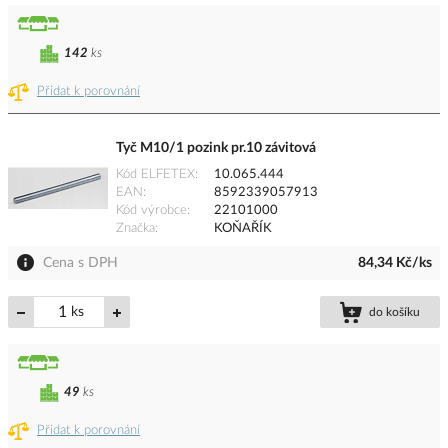
142
ks
Přidat k porovnání
Tyč M10/1 pozink pr.10 závitová
Kód ELFETEX
10.065.444
EAN
8592339057913
Kód výrobce
22101000
Značka
KOŇAŘÍK
Cena s DPH
84,34 Kč/ks
ks
do košíku
49
ks
Přidat k porovnání