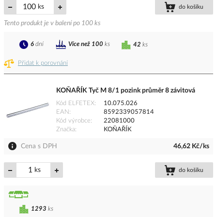
ks
do košíku
Tento produkt je v balení po 100 ks
6
dní
Více než 100
ks
42
ks
Přidat k porovnání
KOŇAŘÍK Tyč M 8/1 pozink průměr 8 závitová
Kód ELFETEX
10.075.026
EAN
8592339057814
Kód výrobce
22081000
Značka
KOŇAŘÍK
Cena s DPH
46,62 Kč/ks
ks
do košíku
1293
ks