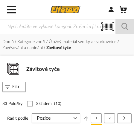
Přihlásit/Regi
Domů
Kategorie zboží
Úložný materiál svorky a svorkovnice
Zavěšování a napínání
Závitové tyče
Závitové tyče
Filtr
83 Položky
Skladem
(10)
Stránka
Právě si prohlížíte stránk
Stránka
Strá
Další
Řadit podle
1
2