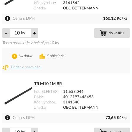
Kód výrobce
3141542
Značka
OBO BETTERMANN
Cena s DPH
160,12 Kč/ks
ks
do košíku
Tento produkt je v balení po 10 ks
Na dotaz
K objednání
Přidat k porovnání
TR M10 1M BR
Kód ELFETEX
11.658.046
EAN
4012197448493
Kód výrobce
3141540
Značka
OBO BETTERMANN
Cena s DPH
73,65 Kč/ks