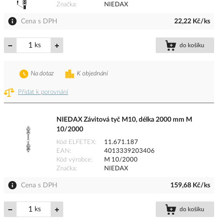
Značka
NIEDAX
Cena s DPH
22,22 Kč/ks
ks
do košíku
Na dotaz
K objednání
Přidat k porovnání
NIEDAX Závitová tyč M10, délka 2000 mm M
10/2000
Kód ELFETEX
11.671.187
EAN
4013339203406
Kód výrobce
M 10/2000
Značka
NIEDAX
Cena s DPH
159,68 Kč/ks
ks
do košíku