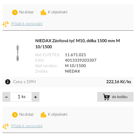
Na dotaz
K objednání
Přidat k porovnání
NIEDAX Závitová tyč M10, délka 1500 mm M
10/1500
Kód ELFETEX
11.671.021
EAN
4013339203307
Kód výrobce
M 10/1500
Značka
NIEDAX
Cena s DPH
222,16 Kč/ks
ks
do košíku
Na dotaz
K objednání
Přidat k porovnání