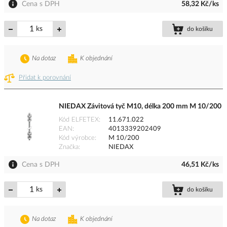
Cena s DPH
58,32 Kč/ks
ks
do košíku
Na dotaz
K objednání
Přidat k porovnání
NIEDAX Závitová tyč M10, délka 200 mm M 10/200
Kód ELFETEX
11.671.022
EAN
4013339202409
Kód výrobce
M 10/200
Značka
NIEDAX
Cena s DPH
46,51 Kč/ks
ks
do košíku
Na dotaz
K objednání