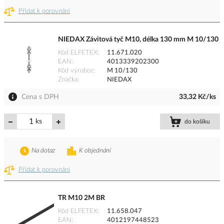
Přidat k porovnání
NIEDAX Závitová tyč M10, délka 130 mm M 10/130
Kód ELFETEX
11.671.020
EAN
4013339202300
Kód výrobce
M 10/130
Značka
NIEDAX
Cena s DPH
33,32 Kč/ks
ks
do košíku
Na dotaz
K objednání
Přidat k porovnání
TR M10 2M BR
Kód ELFETEX
11.658.047
EAN
4012197448523