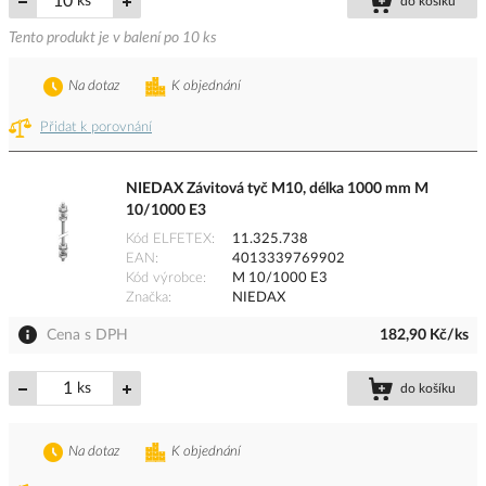
ks
do košíku
Tento produkt je v balení po 10 ks
Na dotaz
K objednání
Přidat k porovnání
NIEDAX Závitová tyč M10, délka 1000 mm M
10/1000 E3
Kód ELFETEX
11.325.738
EAN
4013339769902
Kód výrobce
M 10/1000 E3
Značka
NIEDAX
Cena s DPH
182,90 Kč/ks
ks
do košíku
Na dotaz
K objednání