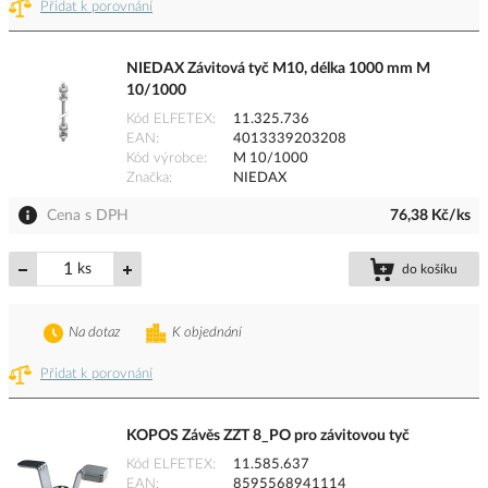
Přidat k porovnání
NIEDAX Závitová tyč M10, délka 1000 mm M
10/1000
Kód ELFETEX
11.325.736
EAN
4013339203208
Kód výrobce
M 10/1000
Značka
NIEDAX
Cena s DPH
76,38 Kč/ks
ks
do košíku
Na dotaz
K objednání
Přidat k porovnání
KOPOS Závěs ZZT 8_PO pro závitovou tyč
Kód ELFETEX
11.585.637
EAN
8595568941114