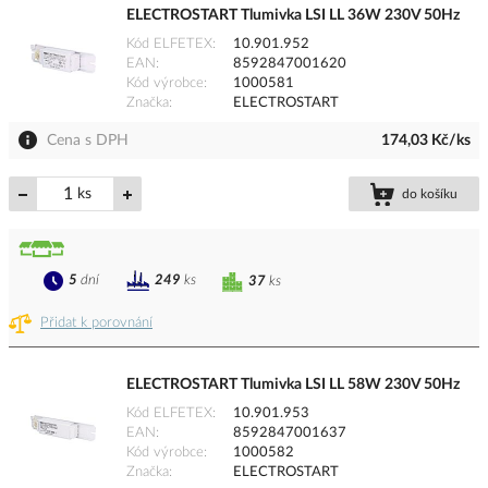
ELECTROSTART Tlumivka LSI LL 36W 230V 50Hz
Kód ELFETEX
10.901.952
EAN
8592847001620
Kód výrobce
1000581
Značka
ELECTROSTART
Cena s DPH
174,03 Kč/ks
ks
do košíku
5
dní
249
ks
37
ks
Přidat k porovnání
ELECTROSTART Tlumivka LSI LL 58W 230V 50Hz
Kód ELFETEX
10.901.953
EAN
8592847001637
Kód výrobce
1000582
Značka
ELECTROSTART