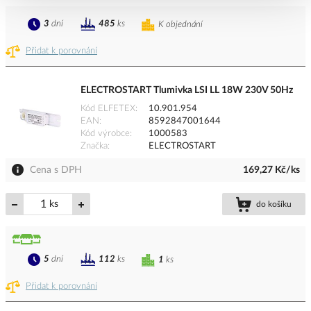
3
dní
485
ks
K objednání
Přidat k porovnání
ELECTROSTART Tlumivka LSI LL 18W 230V 50Hz
Kód ELFETEX
10.901.954
EAN
8592847001644
Kód výrobce
1000583
Značka
ELECTROSTART
Cena s DPH
169,27 Kč/ks
ks
do košíku
5
dní
112
ks
1
ks
Přidat k porovnání