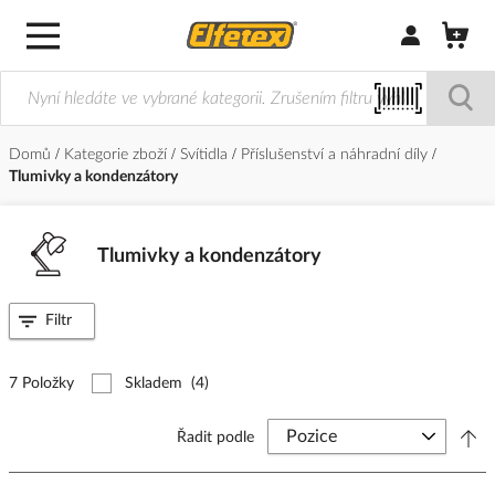
Přihlásit/Regi
Domů
Kategorie zboží
Svítidla
Příslušenství a náhradní díly
Tlumivky a kondenzátory
Tlumivky a kondenzátory
Filtr
7 Položky
Skladem
(4)
Řadit podle