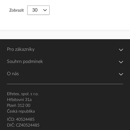
Zobrazit
Pro zákazníky
Souhrn podmínek
O nás
Elfetex, spol. s r.o.
Hřbitovní 31a
Plzeň 312 00
Česká republika
IČO: 40524485
DIČ: CZ40524485