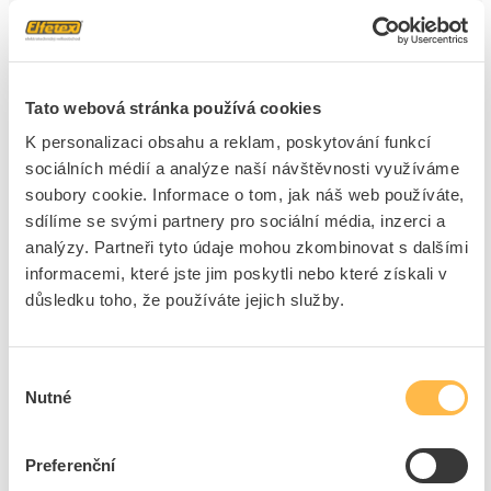
3
dní
62
ks
2
ks
Přidat k porovnání
Tato webová stránka používá cookies
DNA Tlumivka L58LUA 58W linear - zářivková
K personalizaci obsahu a reklam, poskytování funkcí
Kód ELFETEX
11.237.371
sociálních médií a analýze naší návštěvnosti využíváme
EAN
8595209238757
soubory cookie. Informace o tom, jak náš web používáte,
Kód výrobce
14204
Značka
DNA
sdílíme se svými partnery pro sociální média, inzerci a
analýzy. Partneři tyto údaje mohou zkombinovat s dalšími
Dostupnost na pobočce
Cena na poptání
informacemi, které jste jim poskytli nebo které získali v
důsledku toho, že používáte jejich služby.
Pouze na poptání
Přidat k porovnání
Výběr
Nutné
souhlasu
SCHNEIDER BLRCH335A401B44 Kondenzátor
VarplusCan H
Kód ELFETEX
10.941.644
Preferenční
EAN
3606480944796