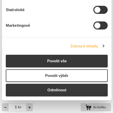
Kód výrobce
BLRCH335A401B44
Značka
SCHNEIDER ELECTRIC
Statistické
Cena s DPH
6 292,05 Kč/ks
Marketingové
ks
do košíku
Na dotaz
K objednání
Zobrazit detaily
Přidat k porovnání
Povolit vše
Tlumivka 1x13W 230V IP20
Kód ELFETEX
10.596.380
Povolit výběr
EAN
8595216605115
Kód výrobce
DS-113
Značka
PANLUX
Odmítnout
Cena s DPH
37,35 Kč/ks
ks
do košíku