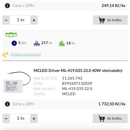
Cena s DPH
249,14 Kč/ks
ks
do košíku
5
dní
257
ks
18
ks
Přidat k porovnání
MCLED Driver ML-419.035.32.0 40W stmívatelný
Kód ELFETEX
11.265.742
EAN
8595607132039
Kód výrobce
ML-419.035.32.0
Značka
MCLED
Cena s DPH
1 732,50 Kč/ks
ks
do košíku