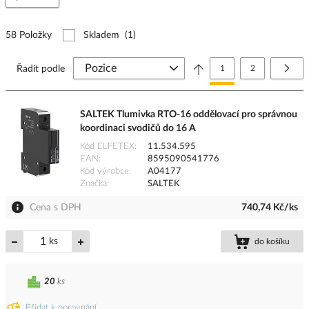
58 Položky
Skladem
(1)
Stránka
Právě si prohlížíte stránk
Stránka
Strá
Další
Řadit podle
1
2
SALTEK Tlumivka RTO-16 oddělovací pro správnou
koordinaci svodičů do 16 A
Kód ELFETEX
11.534.595
EAN
8595090541776
Kód výrobce
A04177
Značka
SALTEK
Cena s DPH
740,74 Kč/ks
ks
do košíku
20
ks
Přidat k porovnání