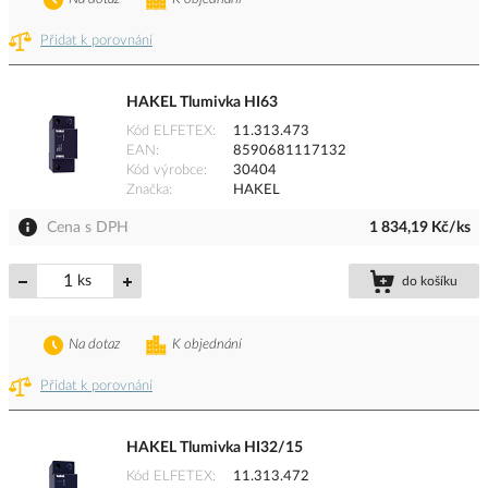
Přidat k porovnání
HAKEL Tlumivka HI63
Kód ELFETEX
11.313.473
EAN
8590681117132
Kód výrobce
30404
Značka
HAKEL
Cena s DPH
1 834,19 Kč/ks
ks
do košíku
Na dotaz
K objednání
Přidat k porovnání
HAKEL Tlumivka HI32/15
Kód ELFETEX
11.313.472