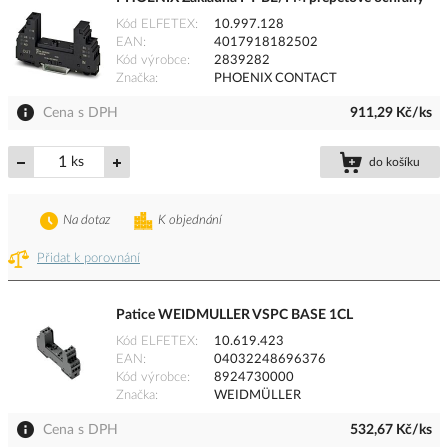
Kód ELFETEX
10.997.128
EAN
4017918182502
Kód výrobce
2839282
Značka
PHOENIX CONTACT
Cena s DPH
911,29 Kč/ks
ks
do košíku
Na dotaz
K objednání
Přidat k porovnání
Patice WEIDMULLER VSPC BASE 1CL
Kód ELFETEX
10.619.423
EAN
04032248696376
Kód výrobce
8924730000
Značka
WEIDMÜLLER
Cena s DPH
532,67 Kč/ks