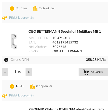
Na dotaz
K objednání
Přidat k porovnání
OBO BETTERMANN Spodní díl MultiBase MB 1
Kód ELFETEX
10.471.013
EAN
4012195415732
Kód výrobce
5096648
Značka
OBO BETTERMANN
Cena s DPH
358,28 Kč/ks
ks
do košíku
13
dní
K objednání
Přidat k porovnání
PHOENIX Základna PT-BE/FM přepěťové ochrany