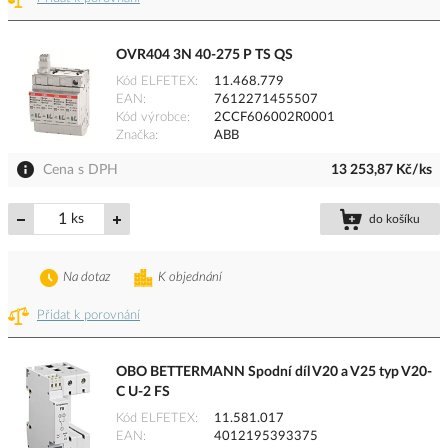
OVR404 3N 40-275 P TS QS
Kód ELFETEX
11.468.779
EAN
7612271455507
Kód výrobce
2CCF606002R0001
Značka
ABB
Cena s DPH
13 253,87 Kč/ks
ks
do košíku
Na dotaz
K objednání
Přidat k porovnání
OBO BETTERMANN Spodní díl V20 a V25 typ V20-
C U-2 FS
Kód ELFETEX
11.581.017
EAN
4012195393375