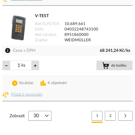
V-TEST
Kód ELFETEX
10.689.661
EAN
04032248743100
Kód výrobce
8951860000
Značka
WEIDMÜLLER
Cena s DPH
68 241,24 Kč/ks
ks
do košíku
Na dotaz
K objednání
Přidat k porovnání
Stránka
Právě si prohlížíte stránk
Stránka
Strá
Další
Zobrazit
1
2