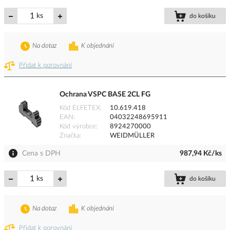
ks
do košíku
Na dotaz
K objednání
Přidat k porovnání
Ochrana VSPC BASE 2CL FG
Kód ELFETEX
10.619.418
EAN
04032248695911
Kód výrobce
8924270000
Značka
WEIDMÜLLER
Cena s DPH
987,94 Kč/ks
ks
do košíku
Na dotaz
K objednání
Přidat k porovnání