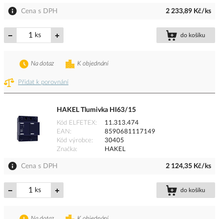
Cena s DPH
2 233,89 Kč/ks
ks
do košíku
Na dotaz
K objednání
Přidat k porovnání
HAKEL Tlumivka HI63/15
Kód ELFETEX
11.313.474
EAN
8590681117149
Kód výrobce
30405
Značka
HAKEL
Cena s DPH
2 124,35 Kč/ks
ks
do košíku
Na dotaz
K objednání