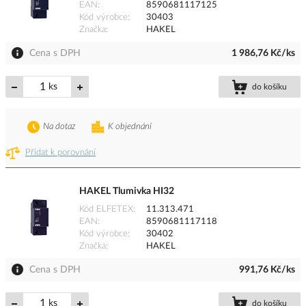
EAN
8590681117125
Kód výrobce
30403
Značka
HAKEL
Cena s DPH
1 986,76 Kč/ks
ks
do košíku
Na dotaz
K objednání
Přidat k porovnání
HAKEL Tlumivka HI32
Kód ELFETEX
11.313.471
EAN
8590681117118
Kód výrobce
30402
Značka
HAKEL
Cena s DPH
991,76 Kč/ks
ks
do košíku