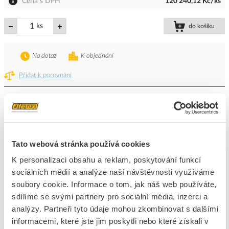
Cena s DPH
120 240,12 Kč/ks
ks
do košíku
Na dotaz
K objednání
Přidat k porovnání
DEHN Svodič BXT BAS EX blitzductor
Kód ELFETEX
10.900.621
EAN
4013364109186
Kód výrobce
920301
Tato webová stránka používá cookies
Značka
DEHN
K personalizaci obsahu a reklam, poskytování funkcí
Cena s DPH
1 285,95 Kč/ks
sociálních médií a analýze naší návštěvnosti využíváme
soubory cookie. Informace o tom, jak náš web používáte,
ks
do košíku
sdílíme se svými partnery pro sociální média, inzerci a
analýzy. Partneři tyto údaje mohou zkombinovat s dalšími
Na dotaz
K objednání
informacemi, které jste jim poskytli nebo které získali v