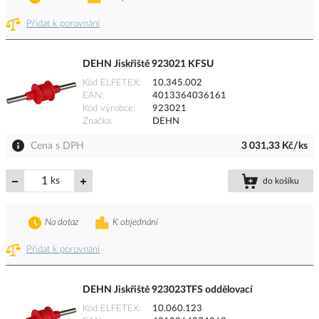
Přidat k porovnání
DEHN Jiskřiště 923021 KFSU
Kód ELFETEX
10.345.002
EAN
4013364036161
Kód výrobce
923021
Značka
DEHN
Cena s DPH
3 031,33 Kč/ks
ks
do košíku
Na dotaz
K objednání
Přidat k porovnání
DEHN Jiskřiště 923023TFS oddělovací
Kód ELFETEX
10.060.123