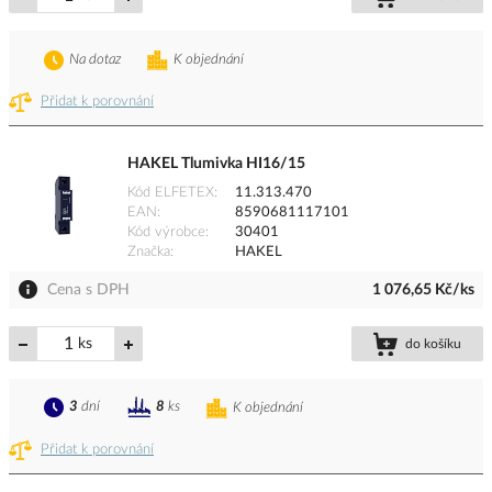
Na dotaz
K objednání
Přidat k porovnání
HAKEL Tlumivka HI16/15
Kód ELFETEX
11.313.470
EAN
8590681117101
Kód výrobce
30401
Značka
HAKEL
Cena s DPH
1 076,65 Kč/ks
ks
do košíku
3
dní
8
ks
K objednání
Přidat k porovnání