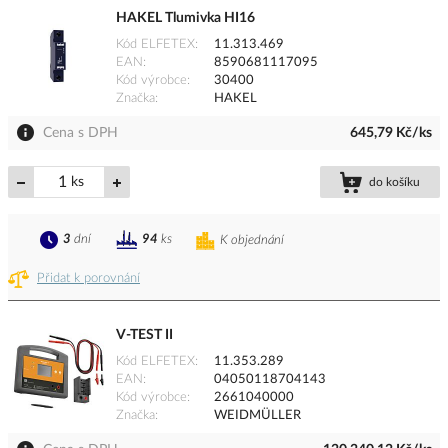
HAKEL Tlumivka HI16
Kód ELFETEX
11.313.469
EAN
8590681117095
Kód výrobce
30400
Značka
HAKEL
Cena s DPH
645,79 Kč/ks
ks
do košíku
3
dní
94
ks
K objednání
Přidat k porovnání
V-TEST II
Kód ELFETEX
11.353.289
EAN
04050118704143
Kód výrobce
2661040000
Značka
WEIDMÜLLER