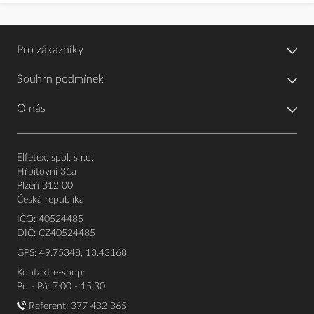
Pro zákazníky
Souhrn podmínek
O nás
Elfetex, spol. s r.o.
Hřbitovní 31a
Plzeň 312 00
Česká republika
IČO: 40524485
DIČ: CZ40524485
GPS: 49.75348, 13.43168
Kontakt e-shop:
Po - Pá: 7:00 - 15:30
Referent:
377 432 365