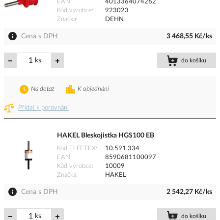
EAN
4013364074262
Kód výrobce
923023
Značka
DEHN
Cena s DPH
3 468,55 Kč/ks
ks
do košíku
Na dotaz
K objednání
Přidat k porovnání
HAKEL Bleskojistka HGS100 EB
Kód ELFETEX
10.591.334
EAN
8590681100097
Kód výrobce
10009
Značka
HAKEL
Cena s DPH
2 542,27 Kč/ks
ks
do košíku