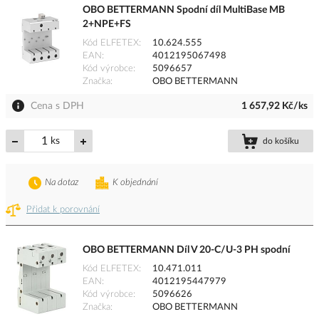
OBO BETTERMANN Spodní díl MultiBase MB
2+NPE+FS
Kód ELFETEX
10.624.555
EAN
4012195067498
Kód výrobce
5096657
Značka
OBO BETTERMANN
Cena s DPH
1 657,92 Kč/ks
ks
do košíku
Na dotaz
K objednání
Přidat k porovnání
OBO BETTERMANN Díl V 20-C/U-3 PH spodní
Kód ELFETEX
10.471.011
EAN
4012195447979
Kód výrobce
5096626
Značka
OBO BETTERMANN