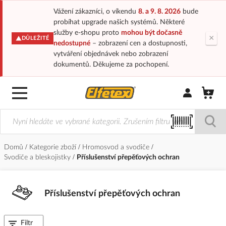
Vážení zákazníci, o víkendu
8. a 9. 8. 2026
bude
probíhat upgrade našich systémů. Některé
služby e-shopu proto
mohou být dočasně
×
DŮLEŽITÉ
nedostupné
– zobrazení cen a dostupnosti,
vytváření objednávek nebo zobrazení
dokumentů. Děkujeme za pochopení.
Přihlásit/Regi
Domů
Kategorie zboží
Hromosvod a svodiče
Svodiče a bleskojistky
Příslušenství přepěťových ochran
Příslušenství přepěťových ochran
Filtr