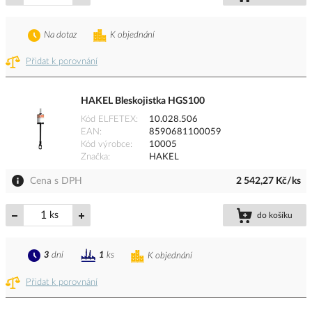
Na dotaz
K objednání
Přidat k porovnání
HAKEL Bleskojistka HGS100
Kód ELFETEX
10.028.506
EAN
8590681100059
Kód výrobce
10005
Značka
HAKEL
Cena s DPH
2 542,27 Kč/ks
ks
do košíku
3
dní
1
ks
K objednání
Přidat k porovnání