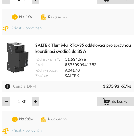
Na dotaz
K objednání
Přidat k porovnání
SALTEK Tlumivka RTO-35 oddělovací pro správnou
koordinaci svodičů do 35 A
Kód ELFETEX
11.534.596
EAN
8595090541783
Kód výrobce
A04178
Značka
SALTEK
Cena s DPH
1 275,93 Kč/ks
ks
do košíku
Na dotaz
K objednání
Přidat k porovnání