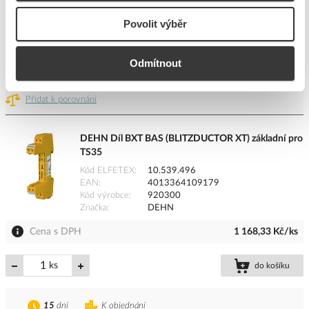
Povolit výběr
ks
do košíku
Odmítnout
Na dotaz
K objednání
Přidat k porovnání
DEHN Díl BXT BAS (BLITZDUCTOR XT) základní pro
TS35
Kód ELFETEX
10.539.496
EAN
4013364109179
Kód výrobce
920300
Značka
DEHN
Cena s DPH
1 168,33 Kč/ks
ks
do košíku
15
dní
K objednání