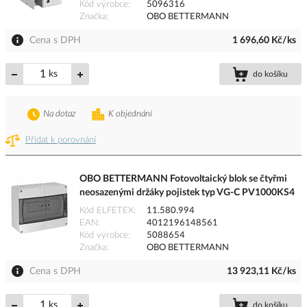
Kód výrobce
5096316
Značka
OBO BETTERMANN
Cena s DPH
1 696,60 Kč/ks
ks
do košíku
Na dotaz
K objednání
Přidat k porovnání
OBO BETTERMANN Fotovoltaický blok se čtyřmi
neosazenými držáky pojistek typ VG-C PV1000KS4
Kód ELFETEX
11.580.994
EAN
4012196148561
Kód výrobce
5088654
Značka
OBO BETTERMANN
Cena s DPH
13 923,11 Kč/ks
ks
do košíku