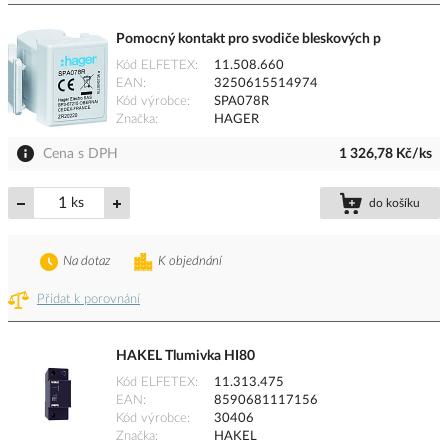
Pomocný kontakt pro svodiče bleskových p
Kód ELFETEX
11.508.660
EAN
3250615514974
Kód výrobce
SPA078R
Značka
HAGER
Cena s DPH
1 326,78 Kč/ks
ks
do košíku
Na dotaz
K objednání
Přidat k porovnání
HAKEL Tlumivka HI80
Kód ELFETEX
11.313.475
EAN
8590681117156
Kód výrobce
30406
Značka
HAKEL