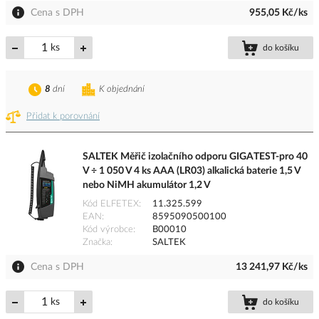
Cena s DPH
955,05 Kč/ks
ks
do košíku
8
dní
K objednání
Přidat k porovnání
SALTEK Měřič izolačního odporu GIGATEST-pro 40
V ÷ 1 050 V 4 ks AAA (LR03) alkalická baterie 1,5 V
nebo NiMH akumulátor 1,2 V
Kód ELFETEX
11.325.599
EAN
8595090500100
Kód výrobce
B00010
Značka
SALTEK
Cena s DPH
13 241,97 Kč/ks
ks
do košíku