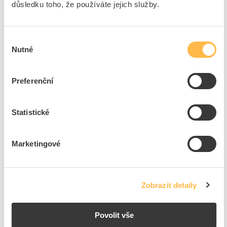
důsledku toho, že používáte jejich služby.
Přidat k porovnání
DEHN Štítek 480006 Al číselný
Výběr
Nutné
souhlasu
Kód ELFETEX
10.806.435
EAN
4013364025615
Kód výrobce
480006
Značka
DEHN
Preferenční
Dostupnost na pobočce
Cena na poptání
Statistické
Pouze na poptání
Přidat k porovnání
Marketingové
DEHN Jiskřiště 920000 DSFS ochranné
Kód ELFETEX
10.060.730
Zobrazit detaily
EAN
4013364057494
Kód výrobce
920000
Značka
DEHN
Povolit vše
Cena s DPH
628,90 Kč/ks