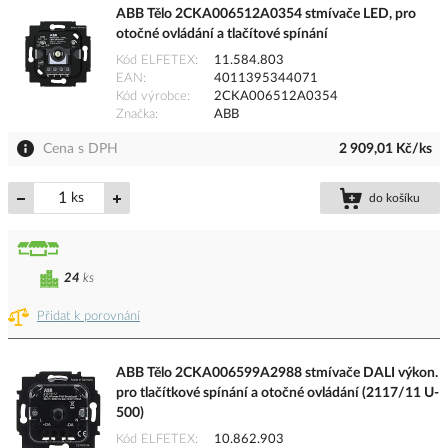
ABB Tělo 2CKA006512A0354 stmívače LED, pro
otočné ovládání a tlačítové spínání
Kód ELFETEX
11.584.803
EAN
4011395344071
Kód výrobce
2CKA006512A0354
Značka
ABB
Cena s DPH
2 909,01 Kč/ks
ks
do košíku
24
ks
Přidat k porovnání
ABB Tělo 2CKA006599A2988 stmívače DALI výkon.
pro tlačítkové spínání a otočné ovládání (2117/11 U-
500)
Kód ELFETEX
10.862.903