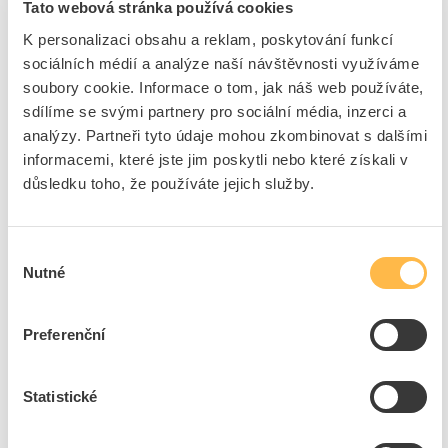
Tato webová stránka používá cookies
Cena s DPH
412,73 Kč/ks
K personalizaci obsahu a reklam, poskytování funkcí
ks
do košíku
sociálních médií a analýze naší návštěvnosti využíváme
soubory cookie. Informace o tom, jak náš web používáte,
sdílíme se svými partnery pro sociální média, inzerci a
4
ks
analýzy. Partneři tyto údaje mohou zkombinovat s dalšími
Přidat k porovnání
informacemi, které jste jim poskytli nebo které získali v
důsledku toho, že používáte jejich služby.
HAGER Tlačítko LUMINA WL0323 1-pólové
žaluziové černá mat
Výběr
Kód ELFETEX
11.438.909
Nutné
souhlasu
EAN
8694407004703
Kód výrobce
WL0323
Značka
HAGER
Preferenční
Cena s DPH
336,85 Kč/ks
Statistické
ks
do košíku