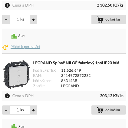
Cena s DPH
2 302,50 Kč/ks
ks
do košíku
8
ks
Přidat k porovnání
LEGRAND Spínač NILOÉ žaluziový 1pól IP20 bílá
Kód ELFETEX
11.626.649
EAN
3414972872232
Kód výrobce
863143B
Značka
LEGRAND
Cena s DPH
203,12 Kč/ks
ks
do košíku
7
ks