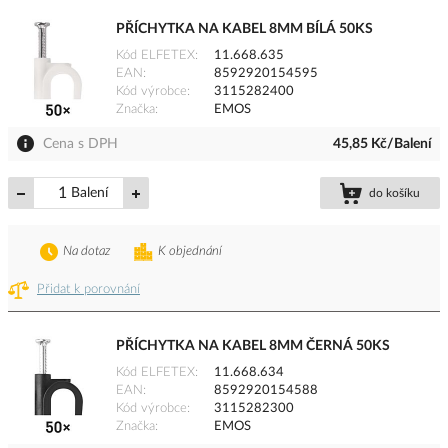
PŘÍCHYTKA NA KABEL 8MM BÍLÁ 50KS
Kód ELFETEX
11.668.635
EAN
8592920154595
Kód výrobce
3115282400
Značka
EMOS
Cena s DPH
45,85 Kč/Balení
Balení
do košíku
Na dotaz
K objednání
Přidat k porovnání
PŘÍCHYTKA NA KABEL 8MM ČERNÁ 50KS
Kód ELFETEX
11.668.634
EAN
8592920154588
Kód výrobce
3115282300
Značka
EMOS