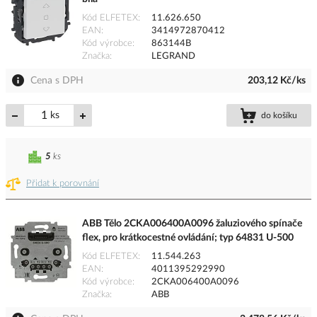
Kód ELFETEX
11.626.650
EAN
3414972870412
Kód výrobce
863144B
Značka
LEGRAND
Cena s DPH
203,12 Kč/ks
ks
do košíku
5
ks
Přidat k porovnání
ABB Tělo 2CKA006400A0096 žaluziového spínače
flex, pro krátkocestné ovládání; typ 64831 U-500
Kód ELFETEX
11.544.263
EAN
4011395292990
Kód výrobce
2CKA006400A0096
Značka
ABB