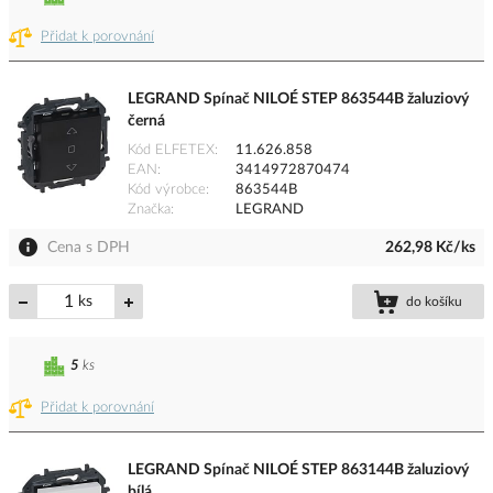
Přidat k porovnání
LEGRAND Spínač NILOÉ STEP 863544B žaluziový
černá
Kód ELFETEX
11.626.858
EAN
3414972870474
Kód výrobce
863544B
Značka
LEGRAND
Cena s DPH
262,98 Kč/ks
ks
do košíku
5
ks
Přidat k porovnání
LEGRAND Spínač NILOÉ STEP 863144B žaluziový
bílá