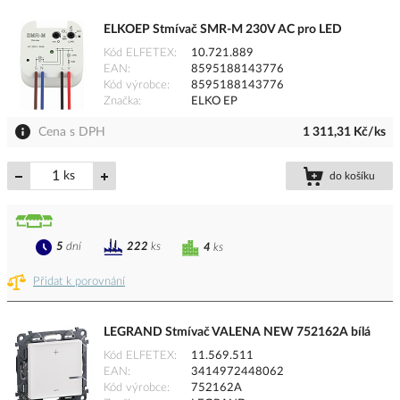
ELKOEP Stmívač SMR-M 230V AC pro LED
Kód ELFETEX
10.721.889
EAN
8595188143776
Kód výrobce
8595188143776
Značka
ELKO EP
Cena s DPH
1 311,31 Kč/ks
ks
do košíku
5
dní
222
ks
4
ks
Přidat k porovnání
LEGRAND Stmívač VALENA NEW 752162A bílá
Kód ELFETEX
11.569.511
EAN
3414972448062
Kód výrobce
752162A