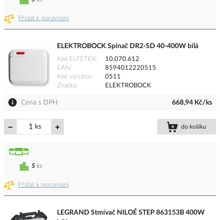
Přidat k porovnání
ELEKTROBOCK Spínač DR2-SD 40-400W bílá
Kód ELFETEX
10.070.612
EAN
8594012220515
Kód výrobce
0511
Značka
ELEKTROBOCK
Cena s DPH
668,94 Kč/ks
ks
do košíku
5
ks
Přidat k porovnání
LEGRAND Stmívač NILOÉ STEP 863153B 400W