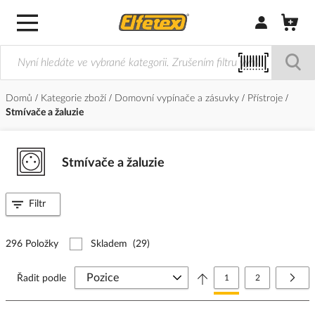
Přihlásit/Regi
Domů
Kategorie zboží
Domovní vypínače a zásuvky
Přístroje
Stmívače a žaluzie
Stmívače a žaluzie
Filtr
296 Položky
Skladem
(29)
Stránka
Právě si prohlížíte stránk
Stránka
Strá
Další
Řadit podle
1
2