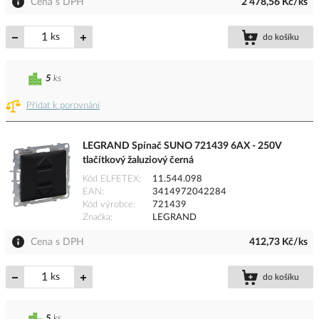
Cena s DPH
2 478,56 Kč/ks
ks
do košíku
5
ks
Přidat k porovnání
LEGRAND Spínač SUNO 721439 6AX - 250V
tlačítkový žaluziový černá
Kód ELFETEX
11.544.098
EAN
3414972042284
Kód výrobce
721439
Značka
LEGRAND
Cena s DPH
412,73 Kč/ks
ks
do košíku
5
ks