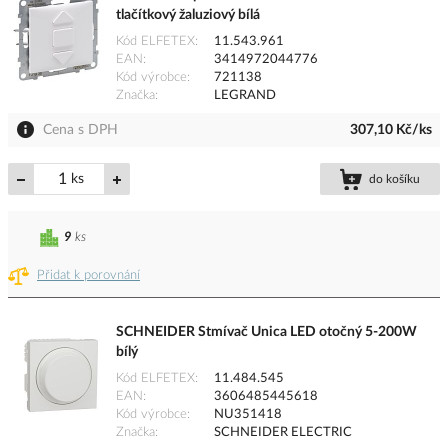
tlačítkový žaluziový bílá
Kód ELFETEX
11.543.961
EAN
3414972044776
Kód výrobce
721138
Značka
LEGRAND
Cena s DPH
307,10 Kč/ks
ks
do košíku
9
ks
Přidat k porovnání
SCHNEIDER Stmívač Unica LED otočný 5-200W
bílý
Kód ELFETEX
11.484.545
EAN
3606485445618
Kód výrobce
NU351418
Značka
SCHNEIDER ELECTRIC