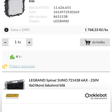
bílá
Kód ELFETEX
11.626.655
EAN
3414972930369
Kód výrobce
863153B
Značka
LEGRAND
Cena s DPH
1 768,33 Kč/ks
ks
do košíku
4
ks
Přidat k porovnání
LEGRAND Spínač SUNO 721438 6AX - 250V
tlačítkový žaluziový bílá
Kód ELFETEX
11.544.097
EAN
3414972044837
Kód výrobce
721438
Značka
LEGRAND