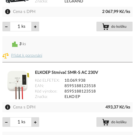
Značka
LEGRAND
Cena s DPH
2 067,99 Kč/ks
ks
do košíku
3
ks
Přidat k porovnání
ELKOEP Stmívač SMR-S AC 230V
Kód ELFETEX
10.069.938
EAN
8595188123518
Kód výrobce
8595188123518
Značka
ELKO EP
Cena s DPH
493,37 Kč/ks
ks
do košíku