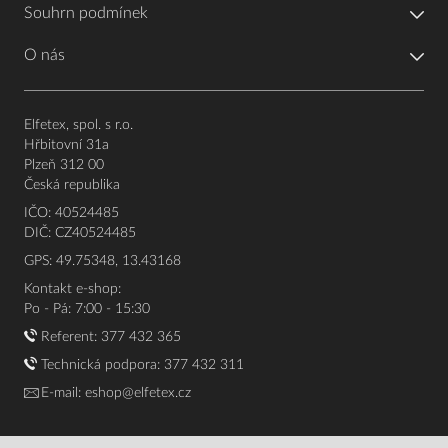
Souhrn podmínek
O nás
Elfetex, spol. s r.o.
Hřbitovní 31a
Plzeň 312 00
Česká republika
IČO: 40524485
DIČ: CZ40524485
GPS: 49.75348, 13.43168
Kontakt e-shop:
Po - Pá: 7:00 - 15:30
Referent:
377 432 365
Technická podpora: 377 432 311
E-mail:
eshop@elfetex.cz