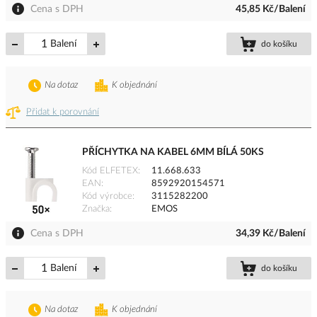
Cena s DPH
45,85 Kč/Balení
Balení
do košíku
Na dotaz
K objednání
Přidat k porovnání
PŘÍCHYTKA NA KABEL 6MM BÍLÁ 50KS
Kód ELFETEX
11.668.633
EAN
8592920154571
Kód výrobce
3115282200
Značka
EMOS
Cena s DPH
34,39 Kč/Balení
Balení
do košíku
Na dotaz
K objednání