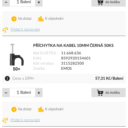
Balení
do košíku
Na dotaz
K objednání
Přidat k porovnání
PŘÍCHYTKA NA KABEL 10MM ČERNÁ 50KS
Kód ELFETEX
11.668.636
EAN
8592920154601
Kód výrobce
3115282500
Značka
EMOS
Cena s DPH
57,31 Kč/Balení
Balení
do košíku
Na dotaz
K objednání
Přidat k porovnání