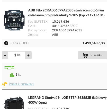
ABB Tělo 2CKA006599A2035 stmívače s otočným
ovládáním pro předřadníky 1-10V (typ 2112 U-101)
Kód ELFETEX
10.069.636
EAN
4011395463802
Kód výrobce
2CKA006599A2035
Značka
ABB
Cena s DPH
1 493,54 Kč/ks
ks
do košíku
3
ks
Přidat k porovnání
LEGRAND Stmívač NILOÉ STEP 863553B tlačítkový
400W černá