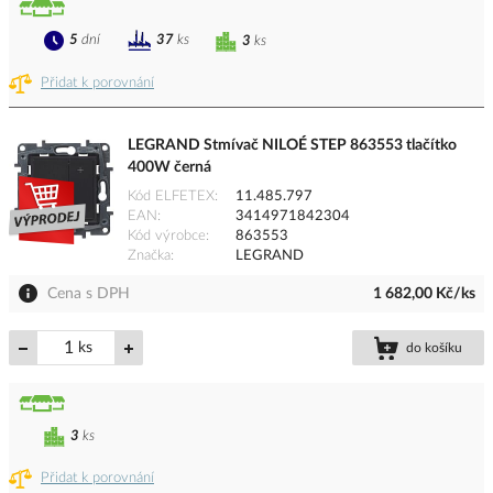
5
dní
37
ks
3
ks
Přidat k porovnání
LEGRAND Stmívač NILOÉ STEP 863553 tlačítko
400W černá
Kód ELFETEX
11.485.797
EAN
3414971842304
Kód výrobce
863553
Značka
LEGRAND
Cena s DPH
1 682,00 Kč/ks
ks
do košíku
3
ks
Přidat k porovnání