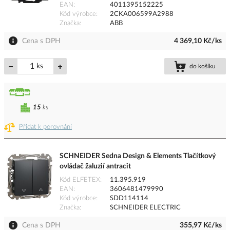
EAN
4011395152225
Kód výrobce
2CKA006599A2988
Značka
ABB
Cena s DPH
4 369,10 Kč/ks
ks
do košíku
15
ks
Přidat k porovnání
SCHNEIDER Sedna Design & Elements Tlačítkový
ovládač žaluzií antracit
Kód ELFETEX
11.395.919
EAN
3606481479990
Kód výrobce
SDD114114
Značka
SCHNEIDER ELECTRIC
Cena s DPH
355,97 Kč/ks