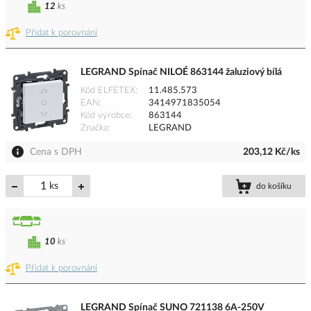
12
ks
Přidat k porovnání
LEGRAND Spínač NILOÉ 863144 žaluziový bílá
Kód ELFETEX
11.485.573
EAN
3414971835054
Kód výrobce
863144
Značka
LEGRAND
Cena s DPH
203,12 Kč/ks
ks
do košíku
10
ks
Přidat k porovnání
LEGRAND Spínač SUNO 721138 6A-250V