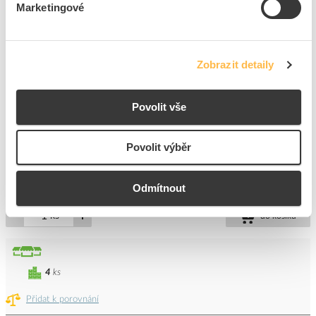
Marketingové
4
ks
Přidat k porovnání
Zobrazit detaily
ABB Tělo 2CKA006599A2987 stmívače DALI pro
tlačítkové spínání a otočné ovládání (2117 U-500)
Povolit vše
Kód ELFETEX
10.862.902
EAN
4011395152218
Kód výrobce
2CKA006599A2987
Povolit výběr
Značka
ABB
Cena s DPH
1 716,60 Kč/ks
Odmítnout
ks
do košíku
4
ks
Přidat k porovnání