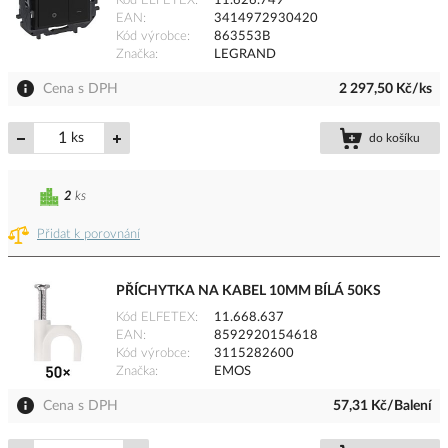
Kód ELFETEX
11.626.749
EAN
3414972930420
Kód výrobce
863553B
Značka
LEGRAND
Cena s DPH
2 297,50 Kč/ks
ks
do košíku
2
ks
Přidat k porovnání
PŘÍCHYTKA NA KABEL 10MM BÍLÁ 50KS
Kód ELFETEX
11.668.637
EAN
8592920154618
Kód výrobce
3115282600
Značka
EMOS
Cena s DPH
57,31 Kč/Balení