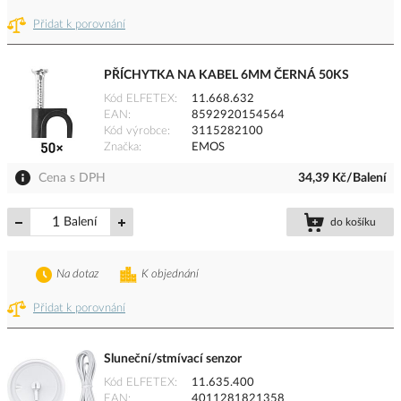
Přidat k porovnání
PŘÍCHYTKA NA KABEL 6MM ČERNÁ 50KS
Kód ELFETEX
11.668.632
EAN
8592920154564
Kód výrobce
3115282100
Značka
EMOS
Cena s DPH
34,39 Kč/Balení
Balení
do košíku
Na dotaz
K objednání
Přidat k porovnání
Sluneční/stmívací senzor
Kód ELFETEX
11.635.400
EAN
4011281821358