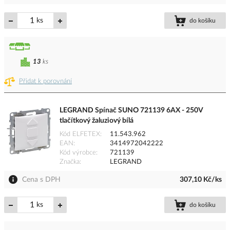
ks
do košíku
13
ks
Přidat k porovnání
LEGRAND Spínač SUNO 721139 6AX - 250V
tlačítkový žaluziový bílá
Kód ELFETEX
11.543.962
EAN
3414972042222
Kód výrobce
721139
Značka
LEGRAND
Cena s DPH
307,10 Kč/ks
ks
do košíku