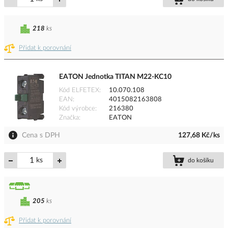
218
ks
Přidat k porovnání
EATON Jednotka TITAN M22-KC10
Kód ELFETEX
10.070.108
EAN
4015082163808
Kód výrobce
216380
Značka
EATON
Cena s DPH
127,68 Kč/ks
ks
do košíku
205
ks
Přidat k porovnání