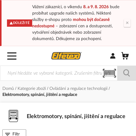
Vážení zákazníci, o víkendu
8. a 9. 8. 2026
bude
probíhat upgrade našich systémů. Některé
služby e-shopu proto
mohou být dočasně
×
DŮLEŽITÉ
nedostupné
– zobrazení cen a dostupnosti,
vytváření objednávek nebo zobrazení
dokumentů. Děkujeme za pochopení.
Přihlásit/Regi
Domů
Kategorie zboží
Ovládání a regulace technologií
Elektromotory, spínání, jištění a regulace
Elektromotory, spínání, jištění a regulace
Filtr