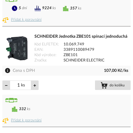
5
dní
9224
ks
357
ks
Přidat k porovnání
SCHNEIDER Jednotka ZBE101 spínací jednoduchá
Kód ELFETEX
10.069.749
EAN
3389110089479
Kód výrobce
ZBE101
Značka
SCHNEIDER ELECTRIC
Cena s DPH
107,00 Kč/ks
ks
do košíku
332
ks
Přidat k porovnání