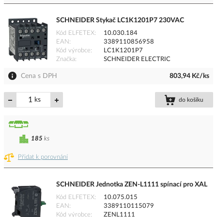
SCHNEIDER Stykač LC1K1201P7 230VAC
Kód ELFETEX
10.030.184
EAN
3389110856958
Kód výrobce
LC1K1201P7
Značka
SCHNEIDER ELECTRIC
Cena s DPH
803,94 Kč/ks
ks
do košíku
185
ks
Přidat k porovnání
SCHNEIDER Jednotka ZEN-L1111 spínací pro XAL
Kód ELFETEX
10.075.015
EAN
3389110115079
Kód výrobce
ZENL1111