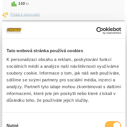
150
ks
Přidat k porovnání
SEZ Podložka Retrofit KT3 pod jističe
Kód ELFETEX
10.060.393
EAN
8591952208092
Kód výrobce
KT3
Tato webová stránka používá cookies
Značka
SEZ KROMPACHY
K personalizaci obsahu a reklam, poskytování funkcí
Cena s DPH
233,72 Kč/ks
sociálních médií a analýze naší návštěvnosti využíváme
soubory cookie. Informace o tom, jak náš web používáte,
ks
do košíku
sdílíme se svými partnery pro sociální média, inzerci a
analýzy. Partneři tyto údaje mohou zkombinovat s dalšími
+10
informacemi, které jste jim poskytli nebo které získali v
důsledku toho, že používáte jejich služby.
5
dní
4989
ks
128
ks
Výběr
Přidat k porovnání
Nutné
souhlasu