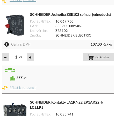
Přidat k porovnání
SCHNEIDER Jednotka ZBE102 spínací jednoduchá
Kód ELFETEX
10.069.750
EAN
3389110089486
Kód výrobce
ZBE102
Značka
SCHNEIDER ELECTRIC
Cena s DPH
107,00 Kč/ks
ks
do košíku
855
ks
Přidat k porovnání
SCHNEIDER Kontakty LA1KN22(EP1AK22) k
LC1,LP1
Kód ELFETEX
10.035.741