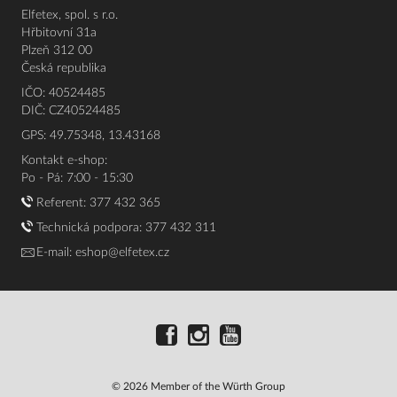
Elfetex, spol. s r.o.
Hřbitovní 31a
Plzeň 312 00
Česká republika
IČO: 40524485
DIČ: CZ40524485
GPS: 49.75348, 13.43168
Kontakt e-shop:
Po - Pá: 7:00 - 15:30
Referent:
377 432 365
Technická podpora: 377 432 311
E-mail:
eshop@elfetex.cz
© 2026 Member of the Würth Group