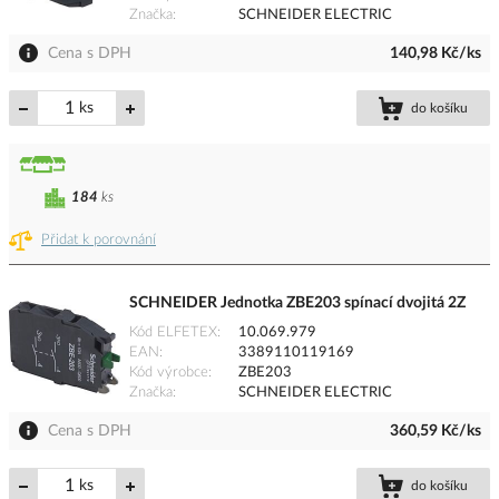
Značka
SCHNEIDER ELECTRIC
Cena s DPH
140,98 Kč/ks
ks
do košíku
184
ks
Přidat k porovnání
SCHNEIDER Jednotka ZBE203 spínací dvojitá 2Z
Kód ELFETEX
10.069.979
EAN
3389110119169
Kód výrobce
ZBE203
Značka
SCHNEIDER ELECTRIC
Cena s DPH
360,59 Kč/ks
ks
do košíku