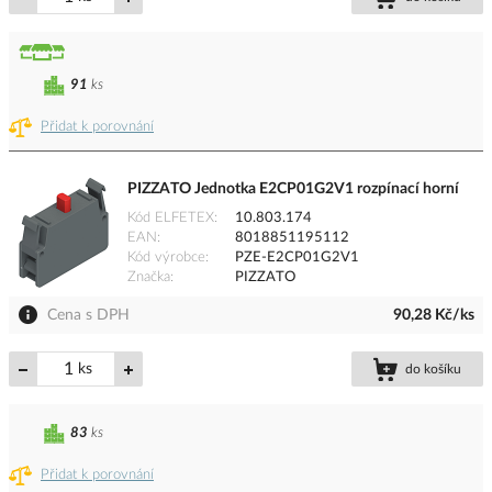
91
ks
Přidat k porovnání
PIZZATO Jednotka E2CP01G2V1 rozpínací horní
Kód ELFETEX
10.803.174
EAN
8018851195112
Kód výrobce
PZE-E2CP01G2V1
Značka
PIZZATO
Cena s DPH
90,28 Kč/ks
ks
do košíku
83
ks
Přidat k porovnání