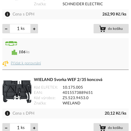
Značka
SCHNEIDER ELECTRIC
Cena s DPH
262,90 Kč/ks
ks
do košíku
106
ks
Přidat k porovnání
WIELAND Svorka WEF 2/35 koncová
Kód ELFETEX
10.175.005
EAN
4015573889651
Kód výrobce
Z5.523.9453.0
Značka
WIELAND
Cena s DPH
20,12 Kč/ks
ks
do košíku