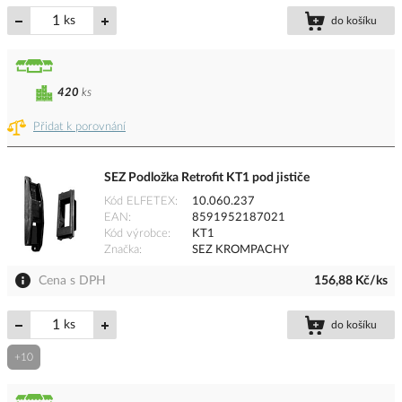
ks
do košíku
420
ks
Přidat k porovnání
SEZ Podložka Retrofit KT1 pod jističe
Kód ELFETEX
10.060.237
EAN
8591952187021
Kód výrobce
KT1
Značka
SEZ KROMPACHY
Cena s DPH
156,88 Kč/ks
ks
do košíku
+10