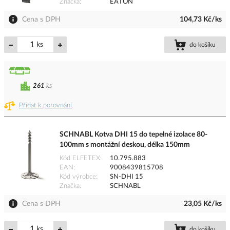
Značka
EATON
Cena s DPH
104,73 Kč/ks
ks
do košíku
261
ks
Přidat k porovnání
SCHNABL Kotva DHI 15 do tepelné izolace 80-
100mm s montážní deskou, délka 150mm
Kód ELFETEX
10.795.883
EAN
9008439815708
Kód výrobce
SN-DHI 15
Značka
SCHNABL
Cena s DPH
23,05 Kč/ks
ks
do košíku