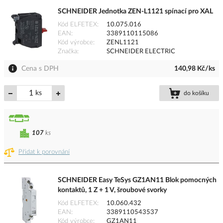
SCHNEIDER Jednotka ZEN-L1121 spínací pro XAL
Kód ELFETEX
10.075.016
EAN
3389110115086
Kód výrobce
ZENL1121
Značka
SCHNEIDER ELECTRIC
Cena s DPH
140,98 Kč/ks
ks
do košíku
107
ks
Přidat k porovnání
SCHNEIDER Easy TeSys GZ1AN11 Blok pomocných
kontaktů, 1 Z + 1 V, šroubové svorky
Kód ELFETEX
10.060.432
EAN
3389110543537
Kód výrobce
GZ1AN11