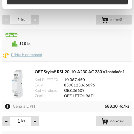
Cena s DPH
740,25 Kč/ks
ks
do košíku
110
ks
Přidat k porovnání
OEZ Stykač RSI-20-10-A230 AC 230 V instalační
Kód ELFETEX
10.067.450
EAN
8590125366096
Kód výrobce
OEZ:36609
Značka
OEZ LETOHRAD
Cena s DPH
688,30 Kč/ks
ks
do košíku