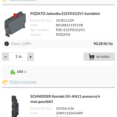
PIZZATO Jednotka E2CF01G2V1 kontaktní
Kód ELFETEX
10.853.229
EAN
8018851195198
Kód výrobce
PZE-E2CF01G2V1
Značka
PIZZATO
Cena s DPH
90,28 Kč/ks
ks
do košíku
100
ks
Přidat k porovnání
SCHNEIDER Kontakt GV-AN11 pomocný k
mot.spouštěči
Kód ELFETEX
10.056.436
EAN
3389110343489