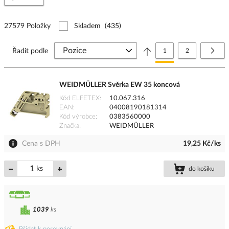
27579 Položky
Skladem
(435)
Stránka
Právě si prohlížíte stránk
Stránka
Strá
Další
Řadit podle
1
2
WEIDMÜLLER Svěrka EW 35 koncová
Kód ELFETEX
10.067.316
EAN
04008190181314
Kód výrobce
0383560000
Značka
WEIDMÜLLER
Cena s DPH
19,25 Kč/ks
ks
do košíku
1039
ks