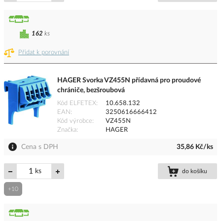
162
ks
Přidat k porovnání
HAGER Svorka VZ455N přídavná pro proudové
chrániče, bezšroubová
Kód ELFETEX
10.658.132
EAN
3250616666412
Kód výrobce
VZ455N
Značka
HAGER
Cena s DPH
35,86 Kč/ks
ks
do košíku
+10