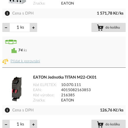
Značka
EATON
Cena s DPH
1 571,78 Kč/ks
ks
do košíku
74
ks
Přidat k porovnání
EATON Jednotka TITAN M22-CK01
Kód ELFETEX
10.070.111
EAN
4015082163853
Kód výrobce
216385
Značka
EATON
Cena s DPH
126,76 Kč/ks
ks
do košíku