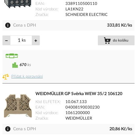
EAN
3389110500110
Kód výrobce
LA1KN22
Značka
SCHNEIDER ELECTRIC
Cena s DPH
333,81 Kč/ks
ks
do košíku
670
ks
Přidat k porovnání
WEIDMÜLLER GP Svěrka WEW 35/2 106120
Kód ELFETEX
10.067.133
EAN
04008190030230
Kód výrobce
1061200000
Značka
WEIDMÜLLER
Cena s DPH
20,86 Kč/ks