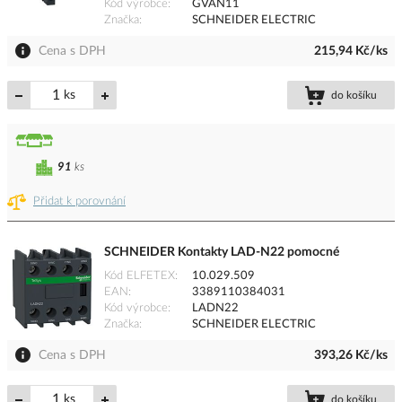
Kód výrobce
GVAN11
Značka
SCHNEIDER ELECTRIC
Cena s DPH
215,94 Kč/ks
ks
do košíku
91
ks
Přidat k porovnání
SCHNEIDER Kontakty LAD-N22 pomocné
Kód ELFETEX
10.029.509
EAN
3389110384031
Kód výrobce
LADN22
Značka
SCHNEIDER ELECTRIC
Cena s DPH
393,26 Kč/ks
ks
do košíku