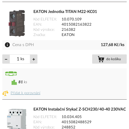
EATON Jednotka TITAN M22-KC01
Kód ELFETEX
10.070.109
EAN
4015082163822
Kód výrobce
216382
Značka
EATON
Cena s DPH
127,68 Kč/ks
ks
do košíku
81
ks
Přidat k porovnání
EATON Instalační Stykač Z-SCH230/40-40 230VAC
Kód ELFETEX
10.034.405
EAN
4015082488529
Kód výrobce
248852