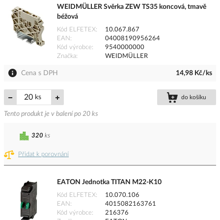
WEIDMÜLLER Svěrka ZEW TS35 koncová, tmavě
béžová
Kód ELFETEX
10.067.867
EAN
04008190956264
Kód výrobce
9540000000
Značka
WEIDMÜLLER
Cena s DPH
14,98 Kč/ks
ks
do košíku
Tento produkt je v balení po 20 ks
320
ks
Přidat k porovnání
EATON Jednotka TITAN M22-K10
Kód ELFETEX
10.070.106
EAN
4015082163761
Kód výrobce
216376