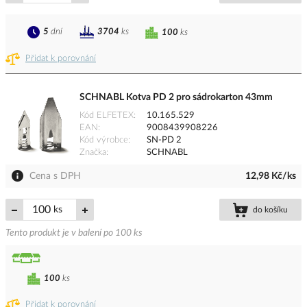
5
dní
3704
ks
100
ks
Přidat k porovnání
SCHNABL Kotva PD 2 pro sádrokarton 43mm
Kód ELFETEX
10.165.529
EAN
9008439908226
Kód výrobce
SN-PD 2
Značka
SCHNABL
Cena s DPH
12,98 Kč/ks
ks
do košíku
Tento produkt je v balení po 100 ks
100
ks
Přidat k porovnání