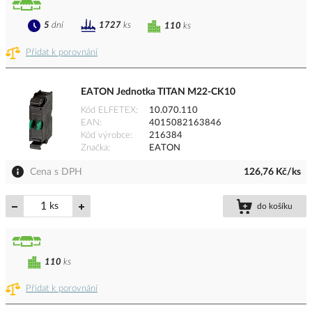
5
dní
1727
ks
110
ks
Přidat k porovnání
EATON Jednotka TITAN M22-CK10
Kód ELFETEX
10.070.110
EAN
4015082163846
Kód výrobce
216384
Značka
EATON
Cena s DPH
126,76 Kč/ks
ks
do košíku
110
ks
Přidat k porovnání