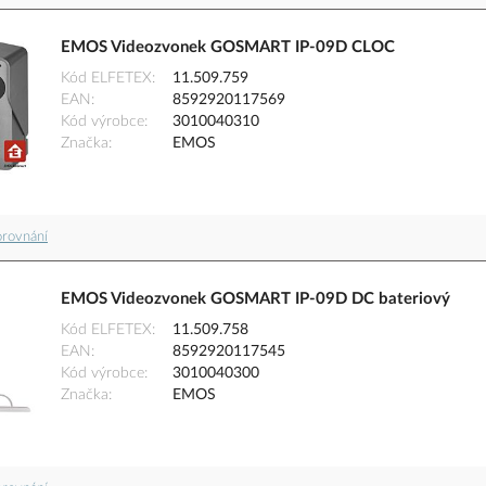
EMOS Videozvonek GOSMART IP-09D CLOC
Kód ELFETEX
11.509.759
EAN
8592920117569
Kód výrobce
3010040310
Značka
EMOS
orovnání
EMOS Videozvonek GOSMART IP-09D DC bateriový
Kód ELFETEX
11.509.758
EAN
8592920117545
Kód výrobce
3010040300
Značka
EMOS