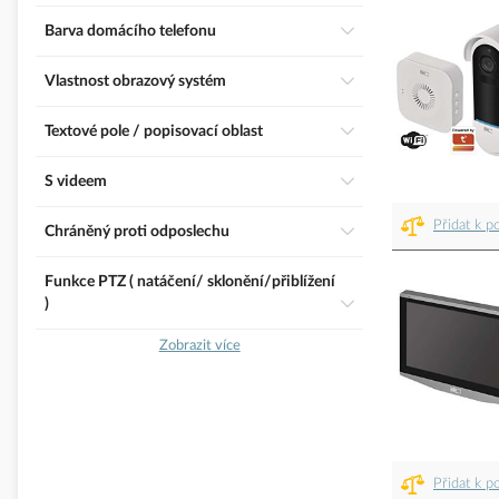
Barva domácího telefonu
Vlastnost obrazový systém
Textové pole / popisovací oblast
S videem
Přidat k p
Chráněný proti odposlechu
Funkce PTZ ( natáčení/ sklonění/přiblížení
)
Zobrazit více
Přidat k p