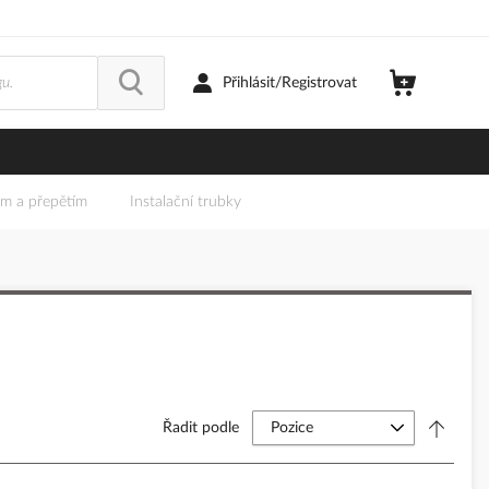
Přihlásit/Registrovat
em a přepětím
Instalační trubky
Řadit podle