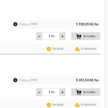
Cena s DPH
1 920,35 Kč/ks
ks
do košíku
Na dotaz
K objednání
Cena s DPH
5 351,54 Kč/ks
ks
do košíku
Na dotaz
K objednání