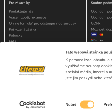
Pro zákazníky
Souhrn podm
Kontaktujte nás
Obchodní pod
Vrácení zboží, reklamace
Obchodní pod
Online formulář pro odstoupení od smlouvy
GDPR
Poškozená zásilka
Možnosti dop
Pobočky
FAQ
Slovník pojmů
Tato webová stránka použ
Mapa webu
K personalizaci obsahu a 
Ceník obalových materiálů
využíváme soubory cookie.
sociální média, inzerci a 
jste jim poskytli nebo kter
Výběr
Nutné
Pref
souhlasu