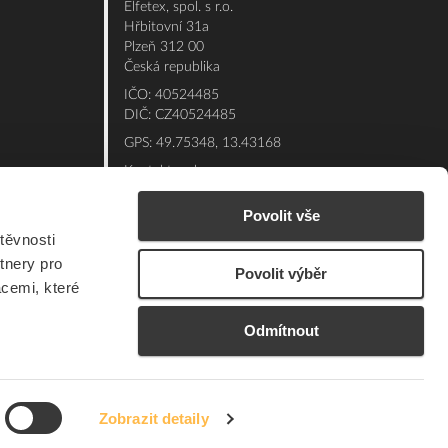
Elfetex, spol. s r.o.
Hřbitovní 31a
Plzeň 312 00
Česká republika
IČO: 40524485
DIČ: CZ40524485
GPS: 49.75348, 13.43168
Kontakt e-shop:
Po - Pá: 7:00 - 15:30
Povolit vše
Referent:
377 432 365
těvnosti
Technická podpora: 377 432 311
tnery pro
Povolit výběr
E-mail:
eshop@elfetex.cz
acemi, které
Odmítnout
Zobrazit detaily
© 2026 Member of the Würth Group