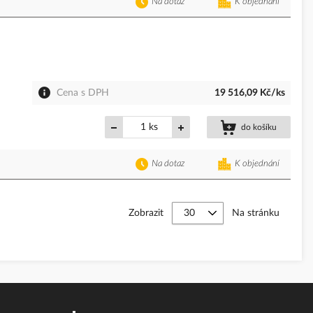
Na dotaz
K objednání
Cena s DPH
19 516,09 Kč/ks
ks
do košíku
Na dotaz
K objednání
Zobrazit
Na stránku