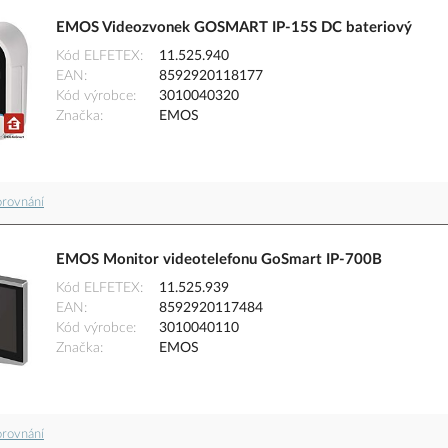
EMOS Videozvonek GOSMART IP-15S DC bateriový
Kód ELFETEX
11.525.940
EAN
8592920118177
Kód výrobce
3010040320
Značka
EMOS
orovnání
EMOS Monitor videotelefonu GoSmart IP-700B
Kód ELFETEX
11.525.939
EAN
8592920117484
Kód výrobce
3010040110
Značka
EMOS
orovnání