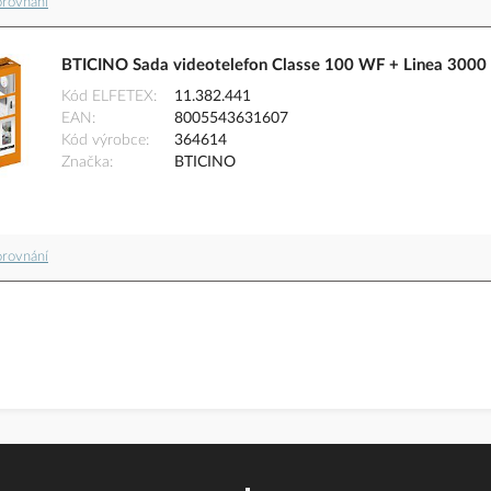
orovnání
BTICINO Sada videotelefon Classe 100 WF + Linea 3000
Kód ELFETEX
11.382.441
EAN
8005543631607
Kód výrobce
364614
Značka
BTICINO
orovnání