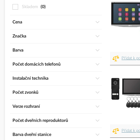
Skladem
0
Cena
Značka
Barva
Přidat k p
Počet domácích telefonů
Instalační technika
Počet zvonků
Verze rozhraní
Počet dveřních reproduktorů
Přidat k p
Barva dveřní stanice