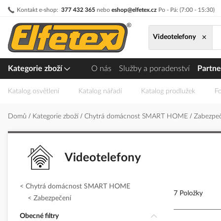
Přejít
Kontakt e-shop:
377 432 365
nebo
eshop@elfetex.cz
Po - Pá: (7:00 - 15:30)
na
obsah
×
Videotelefony
Kategorie zboží
O nás
Služby a poradenství
Partne
Katalog osvětlení
Katalog nářadí
Katalog prodlužek
Fo
Domů
Kategorie zboží
Chytrá domácnost SMART HOME
Zabezpe
Videotelefony
Chytrá domácnost SMART HOME
7 Položky
Zabezpečení
Obecné filtry