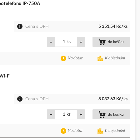
otelefonu IP-750A
Cena s DPH
5 351,54 Kč/ks
ks
do košíku
Na dotaz
K objednání
Wi-Fi
Cena s DPH
8 032,63 Kč/ks
ks
do košíku
Na dotaz
K objednání