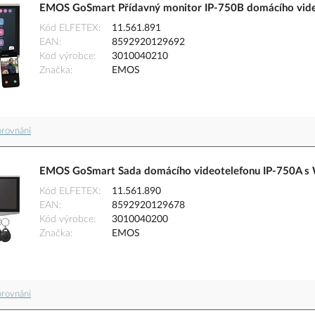
EMOS GoSmart Přídavný monitor IP-750B domácího vide
Kód ELFETEX
11.561.891
EAN
8592920129692
Kód výrobce
3010040210
Značka
EMOS
orovnání
EMOS GoSmart Sada domácího videotelefonu IP-750A s 
Kód ELFETEX
11.561.890
EAN
8592920129678
Kód výrobce
3010040200
Značka
EMOS
orovnání