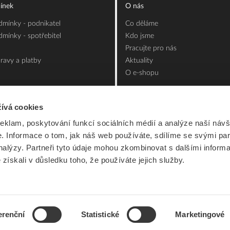
ínek
O nás
mínky - podnikatel
Co děláme
mínky - spotřebitel
Kdo jsme
Pracujte pro nás
ravy a platby
Aktuality
O e-shopu
ívá cookies
reklam, poskytování funkcí sociálních médií a analýze naší návš
 Informace o tom, jak náš web používáte, sdílíme se svými par
analýzy. Partneři tyto údaje mohou zkombinovat s dalšími inform
é získali v důsledku toho, že používáte jejich služby.
erenční
Statistické
Marketingové