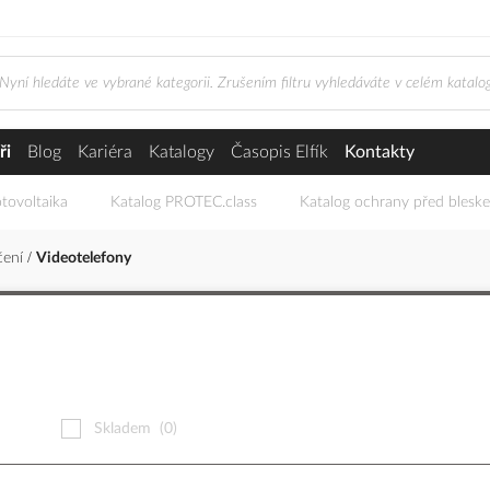
ři
Blog
Kariéra
Katalogy
Časopis Elfík
Kontakty
tovoltaika
Katalog PROTEC.class
Katalog ochrany před blesk
čení
Videotelefony
Skladem
(0)