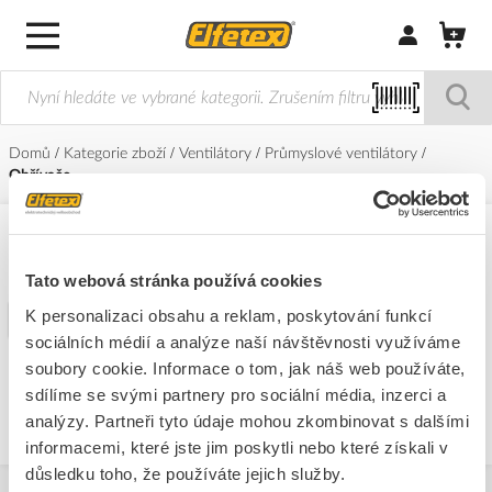
Přihlásit/Regi
Domů
Kategorie zboží
Ventilátory
Průmyslové ventilátory
Ohřívače
Ohřívače
Tato webová stránka používá cookies
K personalizaci obsahu a reklam, poskytování funkcí
Filtr
sociálních médií a analýze naší návštěvnosti využíváme
soubory cookie. Informace o tom, jak náš web používáte,
Nepodařilo se nalést žádné produkty
sdílíme se svými partnery pro sociální média, inzerci a
analýzy. Partneři tyto údaje mohou zkombinovat s dalšími
informacemi, které jste jim poskytli nebo které získali v
důsledku toho, že používáte jejich služby.