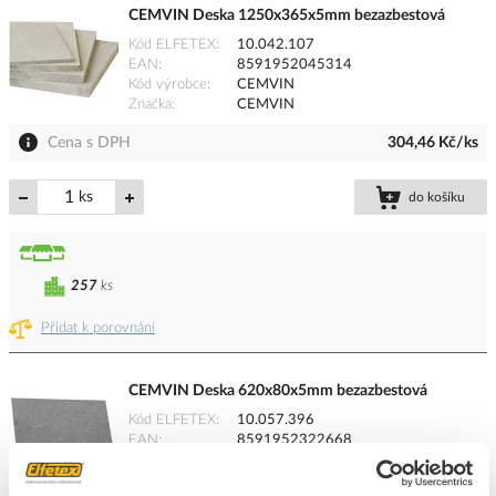
CEMVIN Deska 1250x365x5mm bezazbestová
Kód ELFETEX
10.042.107
EAN
8591952045314
Kód výrobce
CEMVIN
Značka
CEMVIN
Cena s DPH
304,46 Kč/ks
ks
do košíku
257
ks
Přidat k porovnání
CEMVIN Deska 620x80x5mm bezazbestová
Kód ELFETEX
10.057.396
EAN
8591952322668
Kód výrobce
CEMVIN 620X80X5MM
Značka
CEMVIN