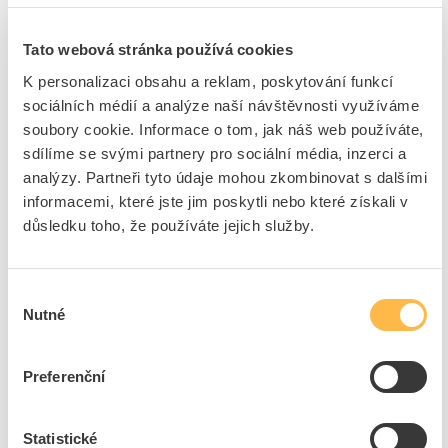
Cena s DPH
45,28 Kč/ks
Tato webová stránka používá cookies
ks
do košíku
K personalizaci obsahu a reklam, poskytování funkcí
sociálních médií a analýze naší návštěvnosti využíváme
soubory cookie. Informace o tom, jak náš web používáte,
248
ks
sdílíme se svými partnery pro sociální média, inzerci a
analýzy. Partneři tyto údaje mohou zkombinovat s dalšími
Přidat k porovnání
informacemi, které jste jim poskytli nebo které získali v
důsledku toho, že používáte jejich služby.
CEMVIN Deska 1250x250x5mm bezazbestová
Kód ELFETEX
10.057.399
Kód výrobce
CEMVIN 1250X250X5MM
Výběr
Značka
CEMVIN
Nutné
souhlasu
Dostupnost na pobočce
Cena na poptání
Preferenční
Pouze na poptání
Přidat k porovnání
Statistické