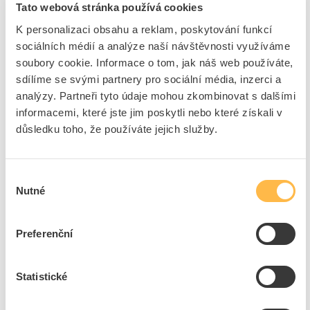
Tato webová stránka používá cookies
K personalizaci obsahu a reklam, poskytování funkcí
sociálních médií a analýze naší návštěvnosti využíváme
soubory cookie. Informace o tom, jak náš web používáte,
sdílíme se svými partnery pro sociální média, inzerci a
analýzy. Partneři tyto údaje mohou zkombinovat s dalšími
informacemi, které jste jim poskytli nebo které získali v
důsledku toho, že používáte jejich služby.
Zboží zakoupené přes e-shop je expedováno z
Výběr
našeho centrálního skladu v Plzni. Na skladovací ploše cca
Nutné
souhlasu
5.000 m² máme k dispozici více než
15.000 položek
ihned
k dodání. Zboží, které nevedeme skladem, je možné rychle
objednat.
Preferenční
Váš tým ELFETEX
Statistické
Jste náš registrovaný zákazník?
PŘIHLAŠTE SE DO E-SHOPU