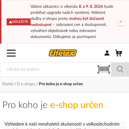
Vážení zákazníci, o víkendu
8. a 9. 8. 2026
bude
probíhat upgrade našich systémů. Některé
služby e-shopu proto
mohou být dočasně
×
DŮLEŽITÉ
nedostupné
– zobrazení cen a dostupnosti,
vytváření objednávek nebo zobrazení
dokumentů. Děkujeme za pochopení.
Přihlásit/Regi
Domů
O e-shopu
Pro koho je e-shop určen
Pro koho je
e-shop určen
Vzhledem k naší mnohaleté zkušenosti s velkoobchodním