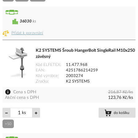
36030
ks
Přidat k porovnání
K2 SYSTEMS Šroub HangerBolt SingleRail M10x250
závěsný
Kód ELFETEX
11.477.968
EAN
4251786214259
Kód výrobce
2003274
Značka
K2 SYSTEMS
Cena s DPH
216,87 Kč/ks
Akční cena s DPH
123,76 Kč/ks
ks
do košíku
+50