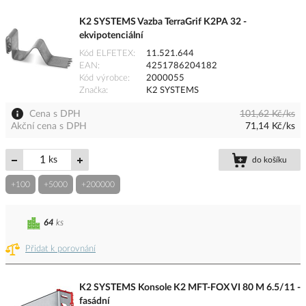
K2 SYSTEMS Vazba TerraGrif K2PA 32 -
ekvipotenciální
Kód ELFETEX
11.521.644
EAN
4251786204182
Kód výrobce
2000055
Značka
K2 SYSTEMS
Cena s DPH
101,62 Kč/ks
Akční cena s DPH
71,14 Kč/ks
ks
do košíku
+100
+5000
+200000
64
ks
Přidat k porovnání
K2 SYSTEMS Konsole K2 MFT-FOX VI 80 M 6.5/11 -
fasádní