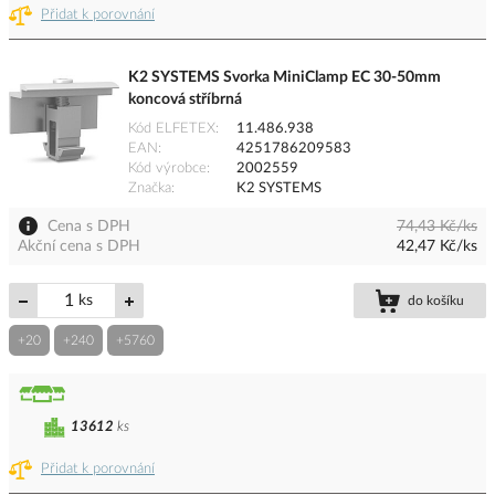
Přidat k porovnání
K2 SYSTEMS Svorka MiniClamp EC 30-50mm
koncová stříbrná
Kód ELFETEX
11.486.938
EAN
4251786209583
Kód výrobce
2002559
Značka
K2 SYSTEMS
Cena s DPH
74,43 Kč/ks
Akční cena s DPH
42,47 Kč/ks
ks
do košíku
+20
+240
+5760
13612
ks
Přidat k porovnání