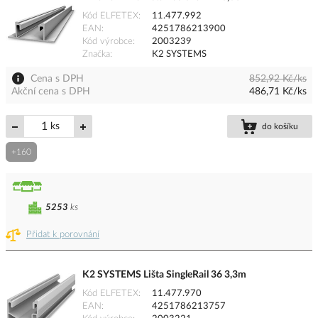
Kód ELFETEX
11.477.992
EAN
4251786213900
Kód výrobce
2003239
Značka
K2 SYSTEMS
Cena s DPH
852,92 Kč/ks
Akční cena s DPH
486,71 Kč/ks
ks
do košíku
+160
5253
ks
Přidat k porovnání
K2 SYSTEMS Lišta SingleRail 36 3,3m
Kód ELFETEX
11.477.970
EAN
4251786213757