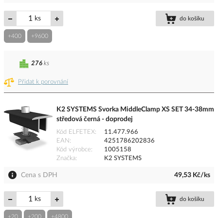
ks
do košíku
+400
+9600
276
ks
Přidat k porovnání
K2 SYSTEMS Svorka MiddleClamp XS SET 34-38mm
středová černá - doprodej
Kód ELFETEX
11.477.966
EAN
4251786202836
Kód výrobce
1005158
Značka
K2 SYSTEMS
Cena s DPH
49,53 Kč/ks
ks
do košíku
+20
+200
+4800