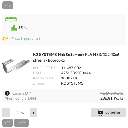
+40
28
ks
Přidat k porovnání
K2 SYSTEMS Hák SolidHook FLA H33/122 40x6
střešní - bobrovka
Kód ELFETEX
11.487.002
EAN
4251786200344
Kód výrobce
1000214
Značka
K2 SYSTEMS
Cena s DPH
414,98 Kč/ks
Akční cena s DPH
236,81 Kč/ks
ks
do košíku
+25
+1000