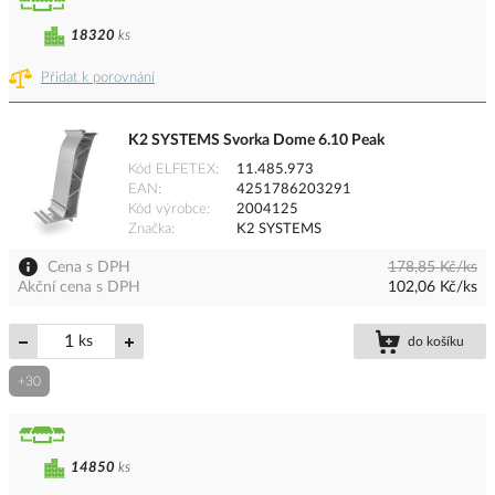
18320
ks
Přidat k porovnání
K2 SYSTEMS Svorka Dome 6.10 Peak
Kód ELFETEX
11.485.973
EAN
4251786203291
Kód výrobce
2004125
Značka
K2 SYSTEMS
Cena s DPH
178,85 Kč/ks
Akční cena s DPH
102,06 Kč/ks
ks
do košíku
+30
14850
ks