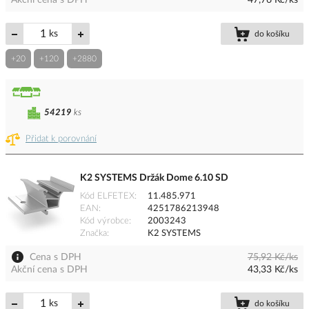
Akční cena s DPH
47,76 Kč/ks
ks
do košíku
+20
+120
+2880
54219
ks
Přidat k porovnání
K2 SYSTEMS Držák Dome 6.10 SD
Kód ELFETEX
11.485.971
EAN
4251786213948
Kód výrobce
2003243
Značka
K2 SYSTEMS
Cena s DPH
75,92 Kč/ks
Akční cena s DPH
43,33 Kč/ks
ks
do košíku