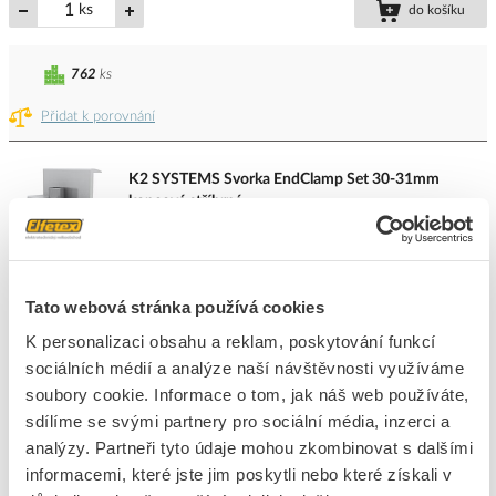
ks
do košíku
762
ks
Přidat k porovnání
K2 SYSTEMS Svorka EndClamp Set 30-31mm
koncová stříbrná
Kód ELFETEX
11.476.128
EAN
4251786203079
Kód výrobce
1005345
Značka
K2 SYSTEMS
Tato webová stránka používá cookies
Cena s DPH
60,54 Kč/ks
K personalizaci obsahu a reklam, poskytování funkcí
Akční cena s DPH
40,86 Kč/ks
sociálních médií a analýze naší návštěvnosti využíváme
soubory cookie. Informace o tom, jak náš web používáte,
ks
do košíku
sdílíme se svými partnery pro sociální média, inzerci a
+20
+200
+4800
analýzy. Partneři tyto údaje mohou zkombinovat s dalšími
informacemi, které jste jim poskytli nebo které získali v