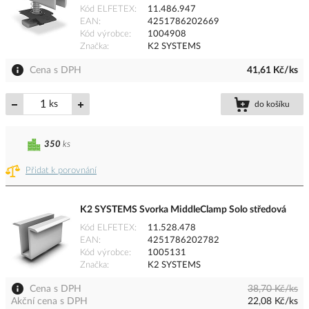
Kód ELFETEX
11.486.947
EAN
4251786202669
Kód výrobce
1004908
Značka
K2 SYSTEMS
Cena s DPH
41,61 Kč/ks
ks
do košíku
350
ks
Přidat k porovnání
K2 SYSTEMS Svorka MiddleClamp Solo středová
Kód ELFETEX
11.528.478
EAN
4251786202782
Kód výrobce
1005131
Značka
K2 SYSTEMS
Cena s DPH
38,70 Kč/ks
Akční cena s DPH
22,08 Kč/ks