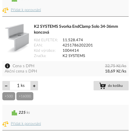
Přidat k porovnání
K2 SYSTEMS Svorka EndClamp Solo 34-36mm
koncová
Kód ELFETEX
11.528.474
EAN
4251786202201
Kód výrobce
1004414
Značka
K2 SYSTEMS
Cena s DPH
32,75 Kč/ks
Akční cena s DPH
18,69 Kč/ks
ks
do košíku
+500
+16000
225
ks
Přidat k porovnání