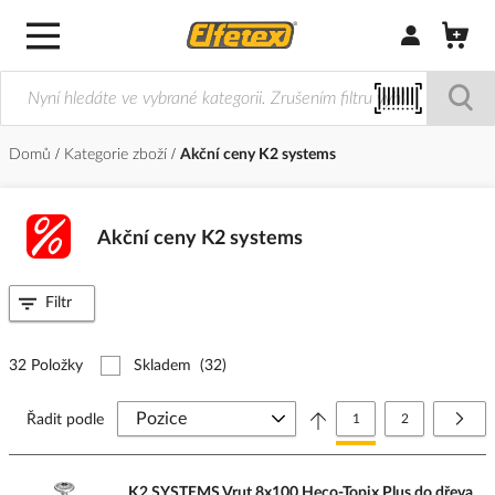
Přihlásit/Regi
Domů
Kategorie zboží
Akční ceny K2 systems
Akční ceny K2 systems
Filtr
32 Položky
Skladem
(32)
Stránka
Právě si prohlížíte stránk
Stránka
Strá
Další
Řadit podle
1
2
K2 SYSTEMS Vrut 8x100 Heco-Topix Plus do dřeva