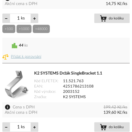
Akční cena s DPH
14,75 Kč/ks
ks
do košíku
+100
+1000
+48000
44
ks
Přidat k porovnání
K2 SYSTEMS Držák SingleBracket 1.1
Kód ELFETEX
11.521.763
EAN
4251786213108
Kód výrobce
2003152
Značka
K2 SYSTEMS
Cena s DPH
199,42 Kč/ks
Akční cena s DPH
139,60 Kč/ks
ks
do košíku