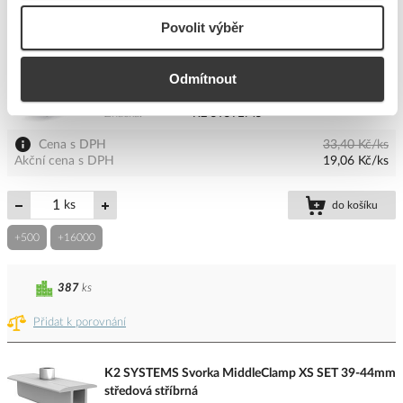
Povolit výběr
K2 SYSTEMS Svorka EndClamp Solo 30-31 koncová
Kód ELFETEX
11.528.475
Odmítnout
EAN
4251786202249
Kód výrobce
1004418
Značka
K2 SYSTEMS
Cena s DPH
33,40 Kč/ks
Akční cena s DPH
19,06 Kč/ks
ks
do košíku
+500
+16000
387
ks
Přidat k porovnání
K2 SYSTEMS Svorka MiddleClamp XS SET 39-44mm
středová stříbrná