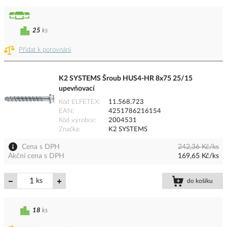
25
ks
Přidat k porovnání
K2 SYSTEMS Šroub HUS4-HR 8x75 25/15
upevňovací
Kód ELFETEX
11.568.723
EAN
4251786216154
Kód výrobce
2004531
Značka
K2 SYSTEMS
Cena s DPH
242,36 Kč/ks
Akční cena s DPH
169,65 Kč/ks
ks
do košíku
18
ks