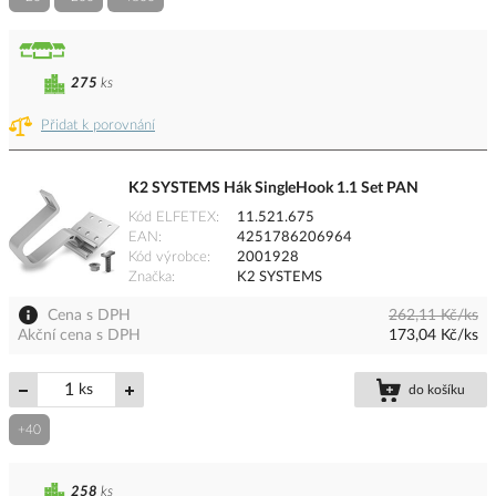
275
ks
Přidat k porovnání
K2 SYSTEMS Hák SingleHook 1.1 Set PAN
Kód ELFETEX
11.521.675
EAN
4251786206964
Kód výrobce
2001928
Značka
K2 SYSTEMS
Cena s DPH
262,11 Kč/ks
Akční cena s DPH
173,04 Kč/ks
ks
do košíku
+40
258
ks