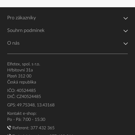
Pro zákazníky
Souhrn podmínek
O nás
Elfetex, spol. s r.o.
Hřbitovní 31a
Plzeň 312 00
Česká republika
IČO: 40524485
DIČ: CZ40524485
GPS: 49.75348, 13.43168
Kontakt e-shop:
Po - Pá: 7:00 - 15:30
Referent:
377 432 365