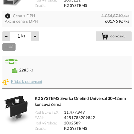
Kód výrobce
2003221
Značka
K2 SYSTEMS
Cena s DPH
1 054,87 Kč/ks
Akční cena s DPH
601,96 Kč/ks
ks
do košíku
+100
2285
ks
Přidat k porovnání
K2 SYSTEMS Svorka OneEnd Universal 30-42mm
koncová černá
Kód ELFETEX
11.477.949
EAN
4251786209842
Kód výrobce
2002589
Značka
K2 SYSTEMS