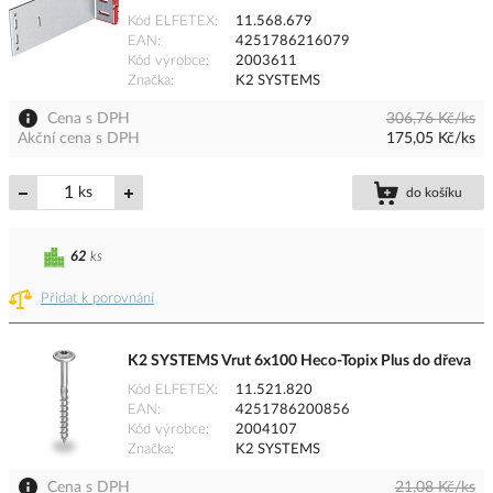
Kód ELFETEX
11.568.679
EAN
4251786216079
Kód výrobce
2003611
Značka
K2 SYSTEMS
Cena s DPH
306,76 Kč/ks
Akční cena s DPH
175,05 Kč/ks
ks
do košíku
62
ks
Přidat k porovnání
K2 SYSTEMS Vrut 6x100 Heco-Topix Plus do dřeva
Kód ELFETEX
11.521.820
EAN
4251786200856
Kód výrobce
2004107
Značka
K2 SYSTEMS
Cena s DPH
21,08 Kč/ks