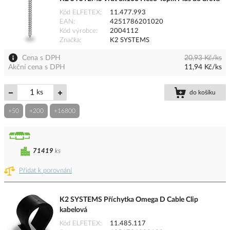
Kód ELFETEX
11.477.993
EAN
4251786201020
Kód výrobce
2004112
Značka
K2 SYSTEMS
Cena s DPH
20,93 Kč/ks
Akční cena s DPH
11,94 Kč/ks
ks
do košíku
+50
+200
+16800
71419
ks
Přidat k porovnání
K2 SYSTEMS Příchytka Omega D Cable Clip
kabelová
Kód ELFETEX
11.485.117