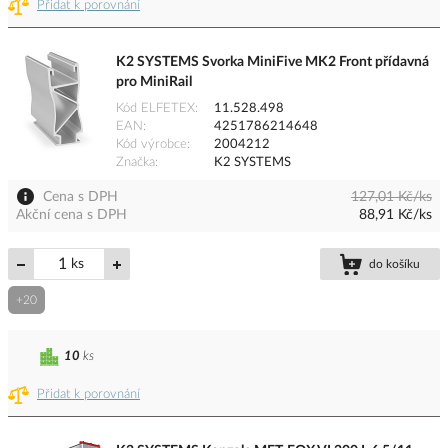
Přidat k porovnání
K2 SYSTEMS Svorka MiniFive MK2 Front přídavná
pro MiniRail
Kód ELFETEX
11.528.498
EAN
4251786214648
Kód výrobce
2004212
Značka
K2 SYSTEMS
Cena s DPH
127,01 Kč/ks
Akční cena s DPH
88,91 Kč/ks
ks
do košíku
+20
10
ks
Přidat k porovnání