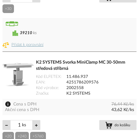
+30
39210
ks
Přidat k porovnání
K2 SYSTEMS Svorka MiniClamp MC 30-50mm
středová stříbrná
Kód ELFETEX
11.486.937
EAN
4251786209576
Kód výrobce
2002558
Značka
K2 SYSTEMS
Cena s DPH
76,44 Kč/ks
Akční cena s DPH
43,62 Kč/ks
ks
do košíku
+20
+240
+5760