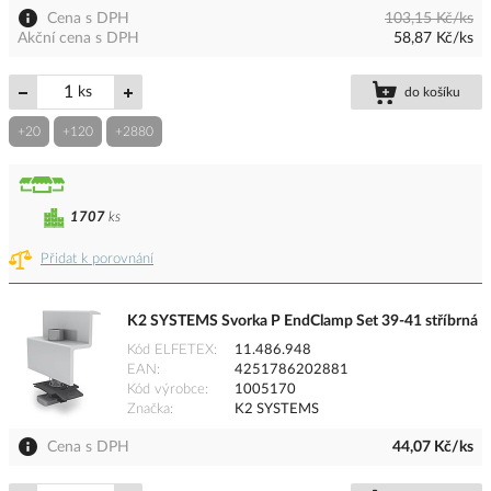
Cena s DPH
103,15 Kč/ks
Akční cena s DPH
58,87 Kč/ks
ks
do košíku
+20
+120
+2880
1707
ks
Přidat k porovnání
K2 SYSTEMS Svorka P EndClamp Set 39-41 stříbrná
Kód ELFETEX
11.486.948
EAN
4251786202881
Kód výrobce
1005170
Značka
K2 SYSTEMS
Cena s DPH
44,07 Kč/ks