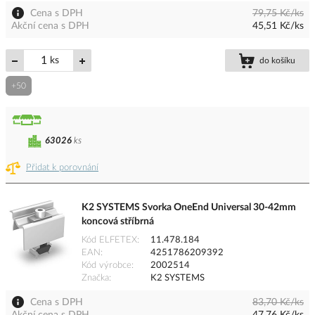
Cena s DPH
79,75 Kč/ks
Akční cena s DPH
45,51 Kč/ks
ks
do košíku
+50
63026
ks
Přidat k porovnání
K2 SYSTEMS Svorka OneEnd Universal 30-42mm
koncová stříbrná
Kód ELFETEX
11.478.184
EAN
4251786209392
Kód výrobce
2002514
Značka
K2 SYSTEMS
Cena s DPH
83,70 Kč/ks