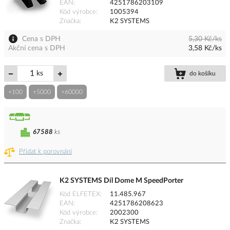
EAN
4251786203109
Kód výrobce
1005394
Značka
K2 SYSTEMS
Cena s DPH
5,30 Kč/ks
Akční cena s DPH
3,58 Kč/ks
ks
do košíku
+100
+5000
+60000
67588
ks
Přidat k porovnání
K2 SYSTEMS Díl Dome M SpeedPorter
Kód ELFETEX
11.485.967
EAN
4251786208623
Kód výrobce
2002300
Značka
K2 SYSTEMS