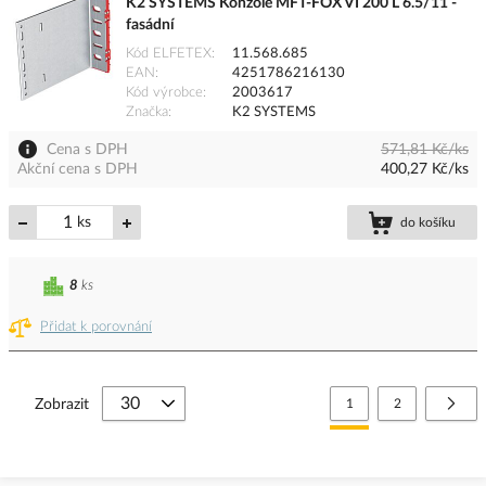
K2 SYSTEMS Konzole MFT-FOX VI 200 L 6.5/11 -
fasádní
Kód ELFETEX
11.568.685
EAN
4251786216130
Kód výrobce
2003617
Značka
K2 SYSTEMS
Cena s DPH
571,81 Kč/ks
Akční cena s DPH
400,27 Kč/ks
ks
do košíku
8
ks
Přidat k porovnání
Stránka
Právě si prohlížíte stránk
Stránka
Strá
Další
Zobrazit
1
2