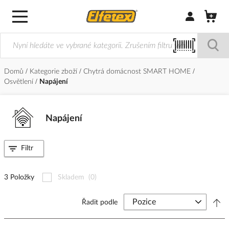
Přihlásit/Regi
Domů
Kategorie zboží
Chytrá domácnost SMART HOME
Osvětlení
Napájení
Napájení
Filtr
3 Položky
Skladem
(0)
Řadit podle