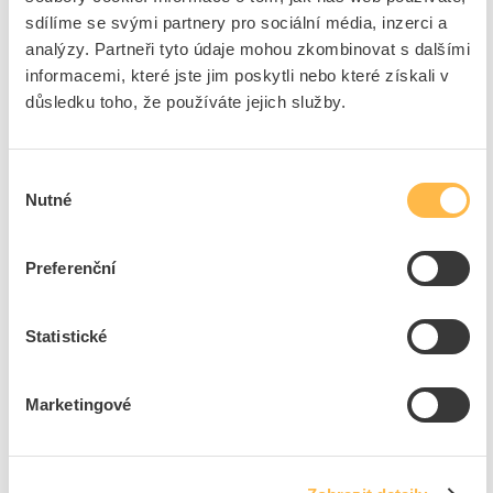
Značka
PHILIPS
sdílíme se svými partnery pro sociální média, inzerci a
Cena s DPH
582,47 Kč/ks
analýzy. Partneři tyto údaje mohou zkombinovat s dalšími
informacemi, které jste jim poskytli nebo které získali v
ks
do košíku
důsledku toho, že používáte jejich služby.
Na dotaz
K objednání
Výběr
Nutné
souhlasu
Přidat k porovnání
PHILIPS HUE Kabel PLAY rozšiřující 5m IP20 černá
Preferenční
Kód ELFETEX
11.321.159
EAN
8718696171189
Kód výrobce
8718696171189
Statistické
Značka
PHILIPS
Cena s DPH
503,95 Kč/ks
Marketingové
ks
do košíku