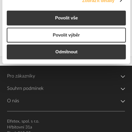
Zobrazit detaily
Na dotaz
K objednání
Přidat k porovnání
Povolit vše
Povolit výběr
Zobrazit
Odmítnout
Pro zákazníky
Souhrn podmínek
O nás
Elfetex, spol. s r.o.
Hřbitovní 31a