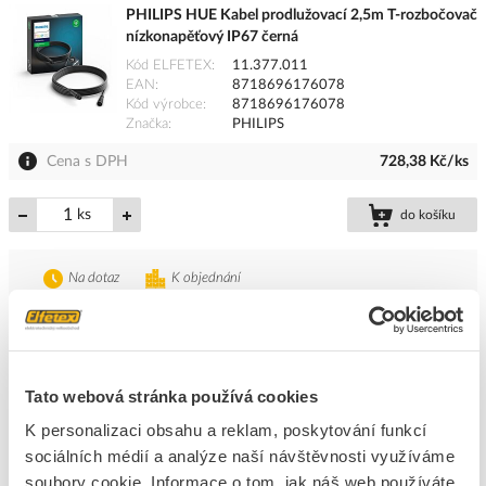
PHILIPS HUE Kabel prodlužovací 2,5m T-rozbočovač
nízkonapěťový IP67 černá
Kód ELFETEX
11.377.011
EAN
8718696176078
Kód výrobce
8718696176078
Značka
PHILIPS
Cena s DPH
728,38 Kč/ks
ks
do košíku
Na dotaz
K objednání
Přidat k porovnání
PHILIPS HUE Kabel prodlužovací 5m pro svítidla
Tato webová stránka používá cookies
CALLA a LILY černý
K personalizaci obsahu a reklam, poskytování funkcí
Kód ELFETEX
11.279.788
EAN
8718696168721
sociálních médií a analýze naší návštěvnosti využíváme
Kód výrobce
8718696168721
soubory cookie. Informace o tom, jak náš web používáte,