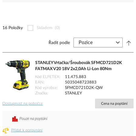
16 Položky
Skladem
(0)
Řadit podle
STANLEY Vrtačka/Šroubovák SFMCD721D2K
FATMAX V20 18V 2x2,0Ah Li-Lon 80Nm
Kód ELFETEX
11.475.883
EAN
5035048723883
Kód výrobce
SFMCD721D2K-QW
Značka
STANLEY
Dostupnost na pobočce
Cena na poptání
Pouze na poptání
Přidat k porovnání