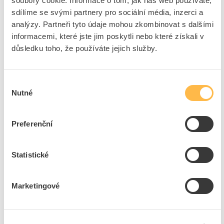
soubory cookie. Informace o tom, jak náš web používáte,
sdílíme se svými partnery pro sociální média, inzerci a
Na dotaz
K objednání
analýzy. Partneři tyto údaje mohou zkombinovat s dalšími
informacemi, které jste jim poskytli nebo které získali v
Přidat k porovnání
důsledku toho, že používáte jejich služby.
PROTEC Sada PSBKS-82 SDS-Plus vrtací pr.82 mm
Kód ELFETEX
11.421.609
Výběr
EAN
4016705157341
Nutné
souhlasu
Kód výrobce
05105734
Značka
PROTEC.CLASS
Preferenční
Cena s DPH
1 871,91 Kč/ks
ks
do košíku
Statistické
8
dní
12
ks
K objednání
Marketingové
Přidat k porovnání