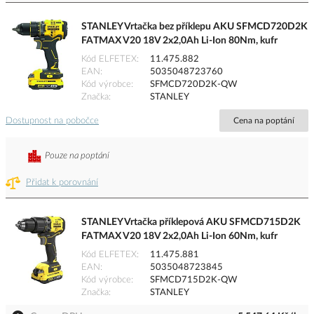
STANLEY Vrtačka bez příklepu AKU SFMCD720D2K
FATMAX V20 18V 2x2,0Ah Li-Ion 80Nm, kufr
Kód ELFETEX
11.475.882
EAN
5035048723760
Kód výrobce
SFMCD720D2K-QW
Značka
STANLEY
Dostupnost na pobočce
Cena na poptání
Pouze na poptání
Přidat k porovnání
STANLEY Vrtačka příklepová AKU SFMCD715D2K
FATMAX V20 18V 2x2,0Ah Li-Ion 60Nm, kufr
Kód ELFETEX
11.475.881
EAN
5035048723845
Kód výrobce
SFMCD715D2K-QW
Značka
STANLEY