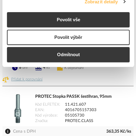
PROTEC Vrták PZB9 HM 8x120mm středící
Zobrazit detaily
Kód ELFETEX
11.421.608
EAN
4016705157327
Povolit vše
Kód výrobce
05105732
Značka
PROTEC.CLASS
Cena s DPH
144,35 Kč/ks
Povolit výběr
ks
do košíku
Odmítnout
8
dní
4
ks
K objednání
Přidat k porovnání
PROTEC Stopka PASSK šestihran, 95mm
Kód ELFETEX
11.421.607
EAN
4016705157303
Kód výrobce
05105730
Značka
PROTEC.CLASS
Cena s DPH
363,35 Kč/ks