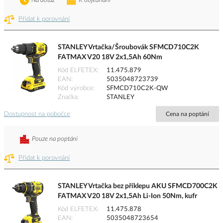
Na dotaz
K objednání
Přidat k porovnání
STANLEY Vrtačka/Šroubovák SFMCD710C2K
FATMAX V20 18V 2x1,5Ah 60Nm
Kód ELFETEX
11.475.879
EAN
5035048723739
Kód výrobce
SFMCD710C2K-QW
Značka
STANLEY
Dostupnost na pobočce
Cena na poptání
Pouze na poptání
Přidat k porovnání
STANLEY Vrtačka bez příklepu AKU SFMCD700C2K
FATMAX V20 18V 2x1,5Ah Li-Ion 50Nm, kufr
Kód ELFETEX
11.475.878
EAN
5035048723654