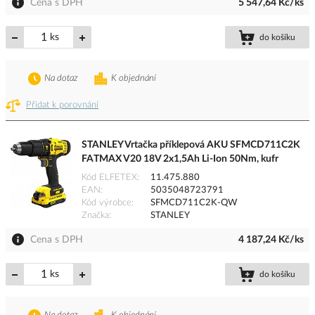
Cena s DPH
5 547,64 Kč/ks
ks
do košíku
Na dotaz
K objednání
Přidat k porovnání
STANLEY Vrtačka příklepová AKU SFMCD711C2K
FATMAX V20 18V 2x1,5Ah Li-Ion 50Nm, kufr
Kód ELFETEX
11.475.880
EAN
5035048723791
Kód výrobce
SFMCD711C2K-QW
Značka
STANLEY
Cena s DPH
4 187,24 Kč/ks
ks
do košíku