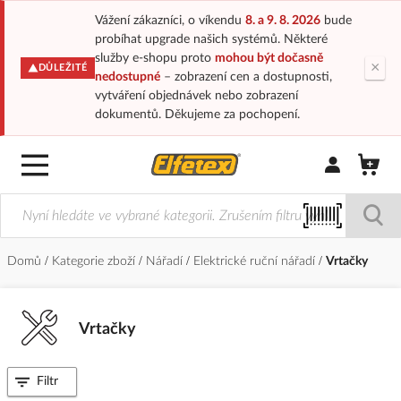
Vážení zákazníci, o víkendu
8. a 9. 8. 2026
bude
probíhat upgrade našich systémů. Některé
služby e-shopu proto
mohou být dočasně
×
DŮLEŽITÉ
nedostupné
– zobrazení cen a dostupnosti,
vytváření objednávek nebo zobrazení
dokumentů. Děkujeme za pochopení.
Přihlásit/Regi
Domů
Kategorie zboží
Nářadí
Elektrické ruční nářadí
Vrtačky
Vrtačky
Filtr