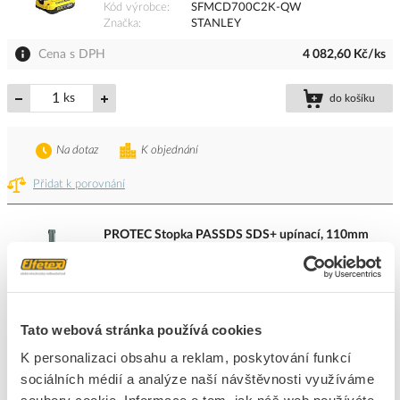
Kód výrobce
SFMCD700C2K-QW
Značka
STANLEY
Cena s DPH
4 082,60 Kč/ks
ks
do košíku
Na dotaz
K objednání
Přidat k porovnání
PROTEC Stopka PASSDS SDS+ upínací, 110mm
Kód ELFETEX
11.421.632
EAN
4016705157310
Kód výrobce
05105731
Značka
PROTEC.CLASS
Tato webová stránka používá cookies
Cena s DPH
363,35 Kč/ks
K personalizaci obsahu a reklam, poskytování funkcí
sociálních médií a analýze naší návštěvnosti využíváme
ks
do košíku