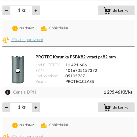
ks
do košíku
Na dotaz
K objednání
Přidat k porovnání
PROTEC Korunka PSBK82 vrtací pr.82 mm
Kód ELFETEX
11.421.606
EAN
4016705157372
Kód výrobce
05105737
Značka
PROTEC.CLASS
Cena s DPH
1 295,46 Kč/ks
ks
do košíku
Na dotaz
K objednání
Přidat k porovnání