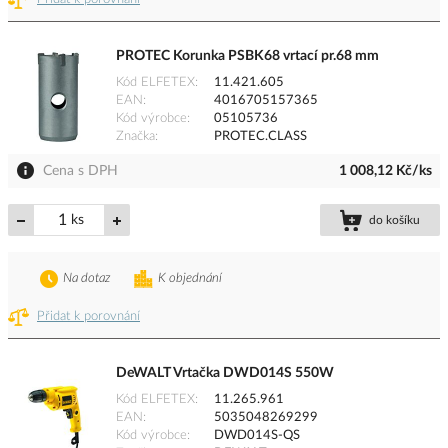
PROTEC Korunka PSBK68 vrtací pr.68 mm
Kód ELFETEX
11.421.605
EAN
4016705157365
Kód výrobce
05105736
Značka
PROTEC.CLASS
Cena s DPH
1 008,12 Kč/ks
ks
do košíku
Na dotaz
K objednání
Přidat k porovnání
DeWALT Vrtačka DWD014S 550W
Kód ELFETEX
11.265.961
EAN
5035048269299
Kód výrobce
DWD014S-QS