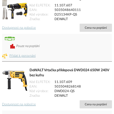
Kód ELFETEX
11.107.607
EAN
5035048640111
Kód výrobce
D25134KP-QS
Značka
DEWALT
Dostupnost na pobočce
Cena na poptání
Pouze na poptání
Přidat k porovnání
DeWALT Vrtačka příklepová DWD024 650W 240V
bez kufru
Kód ELFETEX
11.107.609
EAN
5035048268148
Kód výrobce
DWD024-QS
Značka
DEWALT
Dostupnost na pobočce
Cena na poptání