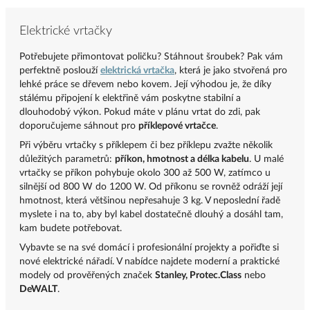
Elektrické vrtačky
Potřebujete přimontovat poličku?
Stáhnout šroubek?
Pak vám
perfektně poslouží
elektrická vrtačka
, která je jako stvořená pro
lehké práce se dřevem nebo kovem.
Její výhodou je, že díky
stálému připojení k elektřině vám poskytne stabilní a
dlouhodobý výkon.
Pokud máte v plánu vrtat do zdi, pak
doporučujeme sáhnout pro
příklepové vrtačce
.
Při výběru vrtačky s příklepem či bez příklepu zvažte několik
důležitých parametrů:
příkon, hmotnost a délka kabelu
.
U malé
vrtačky se příkon pohybuje okolo 300 až 500 W, zatímco u
silnější od 800 W do 1200 W. Od příkonu se rovněž odráží její
hmotnost, která většinou nepřesahuje 3 kg.
V neposlední řadě
myslete i na to, aby byl kabel dostatečně dlouhý a dosáhl tam,
kam budete potřebovat.
Vybavte se na své domácí i profesionální projekty a pořiďte si
nové elektrické nářadí.
V nabídce najdete moderní a praktické
modely od prověřených značek
Stanley, Protec.Class
nebo
DeWALT
.