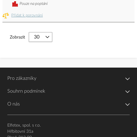
Pouze na poptání
Přidat k porovnání
Zobrazit
Pro zákazníky
Souhrn podmínek
O nás
Elfetex, spol. s r.o.
Hřbitovní 31a