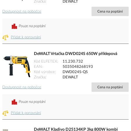
Značka
DEWALT
Dostupnost na pobočce
Cena na poptání
Pouze na poptání
Přidat k porovnání
DeWALT Vrtačka DWD024S 650W příklepová
Kód ELFETEX
11.230.732
EAN
5035048268193
Kód výrobce
DWD024S-QS
Značka
DEWALT
Dostupnost na pobočce
Cena na poptání
Pouze na poptání
Přidat k porovnání
DeWALT Kladivo D25134KP 3kg 800W kombi