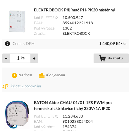
ELEKTROBOCK Přijímač PH-PK20 nástěnný
Kód ELFETEX
10.500.947
EAN
8594012221918
Kód výrobce
1302
Značka
ELEKTROBOCK
Cena s DPH
1 440,09 Kč/ks
ks
do košíku
Na dotaz
K objednání
Přidat k porovnání
EATON Aktor CHAU-01/01-1ES PWM pro
termelektrické hlavice tichý 230V/1A IP20
Kód ELFETEX
11.284.633
EAN
9010238054004
Kód výrobce
194374