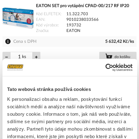
EATON SET pro vytápění CPAD-00/217 RF IP20
Kód ELFETEX
11.322.703
EAN
9010238033566
Kód výrobce
193732
Značka
EATON
Cena s DPH
5 632,42 Kč/ks
ks
do košíku
Na dotaz
K objednání
Přidat k porovnání
Tato webová stránka používá cookies
K personalizaci obsahu a reklam, poskytování funkcí
EATON SET ventilační CPAD-00/216 RF bezdrátový
sociálních médií a analýze naší návštěvnosti využíváme
230V/10A IP20
soubory cookie. Informace o tom, jak náš web používáte,
Kód ELFETEX
11.322.702
sdílíme se svými partnery pro sociální média, inzerci a
EAN
9010238033559
analýzy. Partneři tyto údaje mohou zkombinovat s dalšími
Kód výrobce
193731
Značka
EATON
informacemi, které jste jim poskytli nebo které získali v