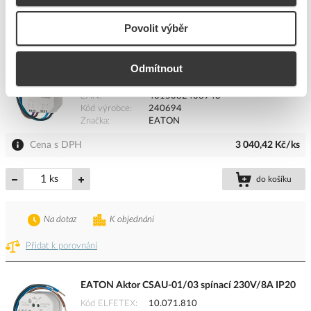
Přidat k porovnání
Povolit výběr
EATON Aktor CSAU-01/02 spínací 230V/8A IP20
Odmítnout
Kód ELFETEX
10.072.889
EAN
4015082406943
Kód výrobce
240694
Značka
EATON
Cena s DPH
3 040,42 Kč/ks
ks
do košíku
Na dotaz
K objednání
Přidat k porovnání
EATON Aktor CSAU-01/03 spínací 230V/8A IP20
Kód ELFETEX
10.071.810