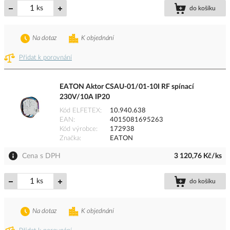
ks
do košíku
Na dotaz
K objednání
Přidat k porovnání
EATON Aktor CSAU-01/01-10I RF spínací
230V/10A IP20
Kód ELFETEX
10.940.638
EAN
4015081695263
Kód výrobce
172938
Značka
EATON
Cena s DPH
3 120,76 Kč/ks
ks
do košíku
Na dotaz
K objednání