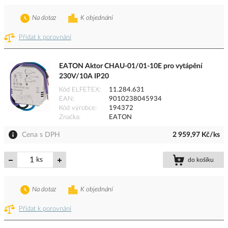
Na dotaz
K objednání
Přidat k porovnání
EATON Aktor CHAU-01/01-10E pro vytápění
230V/10A IP20
Kód ELFETEX
11.284.631
EAN
9010238045934
Kód výrobce
194372
Značka
EATON
Cena s DPH
2 959,97 Kč/ks
ks
do košíku
Na dotaz
K objednání
Přidat k porovnání