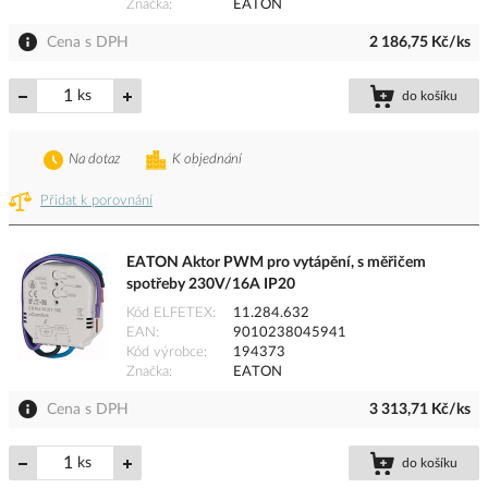
Značka
EATON
Cena s DPH
2 186,75 Kč/ks
ks
do košíku
Na dotaz
K objednání
Přidat k porovnání
EATON Aktor PWM pro vytápění, s měřičem
spotřeby 230V/16A IP20
Kód ELFETEX
11.284.632
EAN
9010238045941
Kód výrobce
194373
Značka
EATON
Cena s DPH
3 313,71 Kč/ks
ks
do košíku