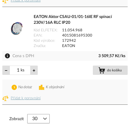
Přidat k porovnání
EATON Aktor CSAU-01/01-16IE RF spínací
230V/16A RLC IP20
Kód ELFETEX
11.054.968
EAN
4015081695300
Kód výrobce
172942
Značka
EATON
Cena s DPH
3 509,57 Kč/ks
ks
do košíku
Na dotaz
K objednání
Přidat k porovnání
Zobrazit