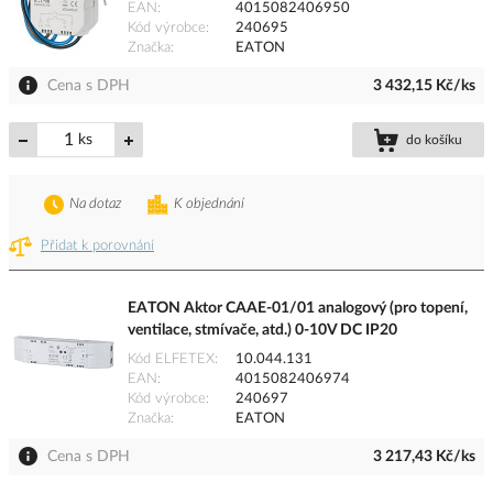
EAN
4015082406950
Kód výrobce
240695
Značka
EATON
Cena s DPH
3 432,15 Kč/ks
ks
do košíku
Na dotaz
K objednání
Přidat k porovnání
EATON Aktor CAAE-01/01 analogový (pro topení,
ventilace, stmívače, atd.) 0-10V DC IP20
Kód ELFETEX
10.044.131
EAN
4015082406974
Kód výrobce
240697
Značka
EATON
Cena s DPH
3 217,43 Kč/ks