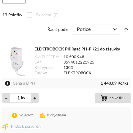
13 Položky
Skladem
(0)
Řadit podle
ELEKTROBOCK Přijímač PH-PK21 do zásuvky
Kód ELFETEX
10.500.948
EAN
8594012221925
Kód výrobce
1303
Značka
ELEKTROBOCK
Cena s DPH
1 440,09 Kč/ks
ks
do košíku
Na dotaz
K objednání
Přidat k porovnání