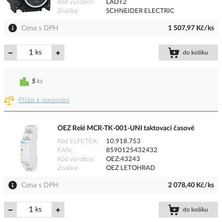
Kód výrobce
LADT2
Značka
SCHNEIDER ELECTRIC
Cena s DPH
1 507,97 Kč/ks
ks
do košíku
5
ks
Přidat k porovnání
OEZ Relé MCR-TK-001-UNI taktovací časové
Kód ELFETEX
10.918.753
EAN
8590125432432
Kód výrobce
OEZ:43243
Značka
OEZ LETOHRAD
Cena s DPH
2 078,40 Kč/ks
ks
do košíku