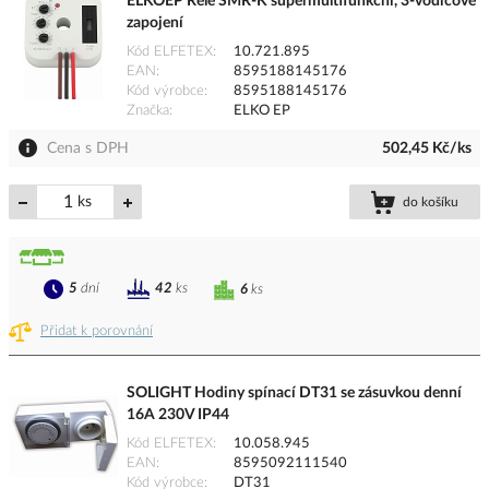
ELKOEP Relé SMR-K supermultifunkční, 3-vodičové
zapojení
Kód ELFETEX
10.721.895
EAN
8595188145176
Kód výrobce
8595188145176
Značka
ELKO EP
Cena s DPH
502,45 Kč/ks
ks
do košíku
5
dní
42
ks
6
ks
Přidat k porovnání
SOLIGHT Hodiny spínací DT31 se zásuvkou denní
16A 230V IP44
Kód ELFETEX
10.058.945
EAN
8595092111540
Kód výrobce
DT31