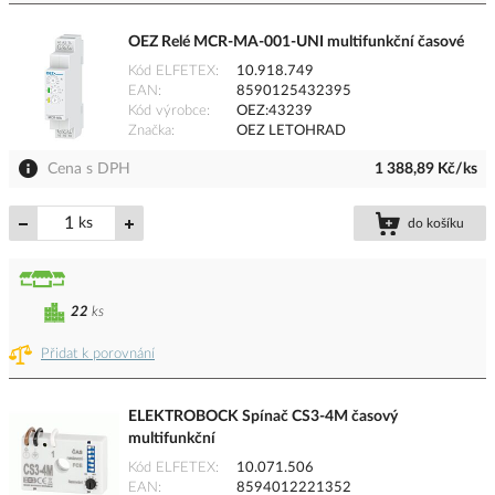
OEZ Relé MCR-MA-001-UNI multifunkční časové
Kód ELFETEX
10.918.749
EAN
8590125432395
Kód výrobce
OEZ:43239
Značka
OEZ LETOHRAD
Cena s DPH
1 388,89 Kč/ks
ks
do košíku
22
ks
Přidat k porovnání
ELEKTROBOCK Spínač CS3-4M časový
multifunkční
Kód ELFETEX
10.071.506
EAN
8594012221352