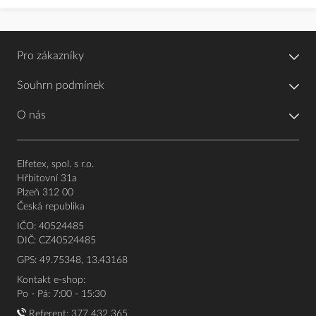
Pro zákazníky
Souhrn podmínek
O nás
Elfetex, spol. s r.o.
Hřbitovní 31a
Plzeň 312 00
Česká republika
IČO: 40524485
DIČ: CZ40524485
GPS: 49.75348, 13.43168
Kontakt e-shop:
Po - Pá: 7:00 - 15:30
Referent:
377 432 365