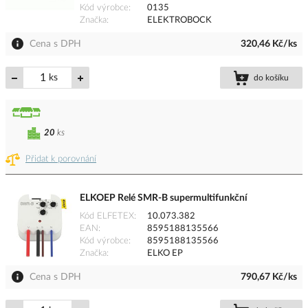
Kód výrobce
0135
Značka
ELEKTROBOCK
Cena s DPH
320,46 Kč/ks
ks
do košíku
20
ks
Přidat k porovnání
ELKOEP Relé SMR-B supermultifunkční
Kód ELFETEX
10.073.382
EAN
8595188135566
Kód výrobce
8595188135566
Značka
ELKO EP
Cena s DPH
790,67 Kč/ks