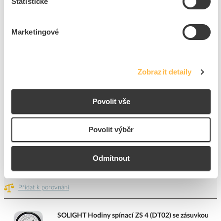
Statistické
7
ks
Přidat k porovnání
Marketingové
ELEKTRODESIGN Relé DT 3 UNI nastavitelné
doběhové
Zobrazit detaily
Kód ELFETEX
11.530.028
EAN
8596588000195
Kód výrobce
15369623
Značka
ELEKTRODESIGN
Povolit vše
Cena s DPH
1 006,51 Kč/ks
Povolit výběr
ks
do košíku
Odmítnout
7
ks
Přidat k porovnání
SOLIGHT Hodiny spínací ZS 4 (DT02) se zásuvkou