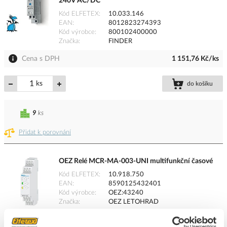
240V AC/DC
Kód ELFETEX
10.033.146
EAN
8012823274393
Kód výrobce
800102400000
Značka
FINDER
Cena s DPH
1 151,76 Kč/ks
ks
do košíku
9
ks
Přidat k porovnání
OEZ Relé MCR-MA-003-UNI multifunkční časové
Kód ELFETEX
10.918.750
EAN
8590125432401
Kód výrobce
OEZ:43240
Značka
OEZ LETOHRAD
Cena s DPH
1 736,19 Kč/ks