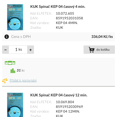
KUK Spínač KEP 04 časový 4 min.
Kód ELFETEX
10.072.605
EAN
8591952031058
Kód výrobce
KEP 04 4MIN.
Značka
KUK
Cena s DPH
336,04 Kč/ks
ks
do košíku
31
ks
Přidat k porovnání
KUK Spínač KEP 04 časový 12 min.
Kód ELFETEX
10.069.804
EAN
8591952030969
Kód výrobce
KEP 04 12MIN.
Značka
KUK