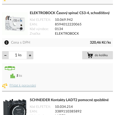
ELEKTROBOCK Časový spínač CS3-4, schodišťový
Kód ELFETEX
10.069.942
EAN
8594012220065
Kód výrobce
0134
Značka
ELEKTROBOCK
Cena s DPH
320,46 Kč/ks
ks
do košíku
5
ks
Přidat k porovnání
SCHNEIDER Kontakty LADT2 pomocné zpožděné
Kód ELFETEX
10.034.214
EAN
3389110385892