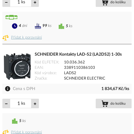
ks
do košíku
4
dní
99
ks
5
ks
Přidat k porovnání
SCHNEIDER Kontakty LAD-S2 (LA2DS2) 1-30s
Kód ELFETEX
10.036.362
EAN
3389110386103
Kód výrobce
LADS2
Značka
SCHNEIDER ELECTRIC
Cena s DPH
1 834,67 Kč/ks
ks
do košíku
5
ks
Přidat k porovnání