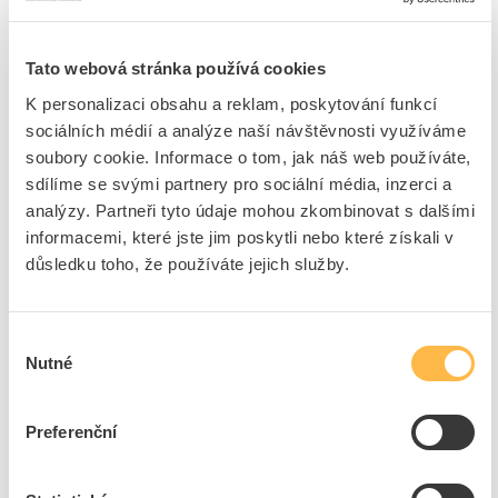
ks
do košíku
Tato webová stránka používá cookies
K personalizaci obsahu a reklam, poskytování funkcí
9
ks
sociálních médií a analýze naší návštěvnosti využíváme
soubory cookie. Informace o tom, jak náš web používáte,
Přidat k porovnání
sdílíme se svými partnery pro sociální média, inzerci a
analýzy. Partneři tyto údaje mohou zkombinovat s dalšími
ELEKTROBOCK Spínač CS3-2 časový
informacemi, které jste jim poskytli nebo které získali v
důsledku toho, že používáte jejich služby.
Kód ELFETEX
10.074.359
EAN
8594012220058
Kód výrobce
0132
Značka
ELEKTROBOCK
Výběr
Cena s DPH
320,46 Kč/ks
Nutné
souhlasu
ks
do košíku
Preferenční