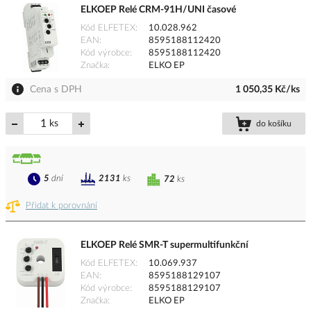
ELKOEP Relé CRM-91H/UNI časové
Kód ELFETEX
10.028.962
EAN
8595188112420
Kód výrobce
8595188112420
Značka
ELKO EP
Cena s DPH
1 050,35 Kč/ks
ks
do košíku
5
dní
2131
ks
72
ks
Přidat k porovnání
ELKOEP Relé SMR-T supermultifunkční
Kód ELFETEX
10.069.937
EAN
8595188129107
Kód výrobce
8595188129107
Značka
ELKO EP