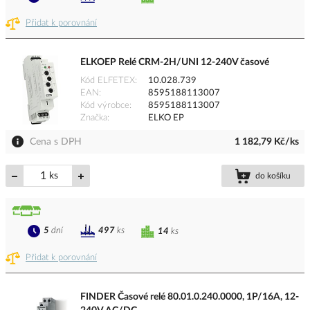
Přidat k porovnání
ELKOEP Relé CRM-2H/UNI 12-240V časové
Kód ELFETEX
10.028.739
EAN
8595188113007
Kód výrobce
8595188113007
Značka
ELKO EP
Cena s DPH
1 182,79 Kč/ks
ks
do košíku
5
dní
497
ks
14
ks
Přidat k porovnání
FINDER Časové relé 80.01.0.240.0000, 1P/16A, 12-