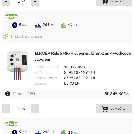
ks
do košíku
5
dní
264
ks
19
ks
Přidat k porovnání
ELKOEP Relé SMR-H supermultifunkční, 4-vodičové
zapojení
Kód ELFETEX
10.027.498
EAN
8595188129114
Kód výrobce
8595188129114
Značka
ELKO EP
Cena s DPH
502,45 Kč/ks
ks
do košíku
5
dní
290
ks
16
ks