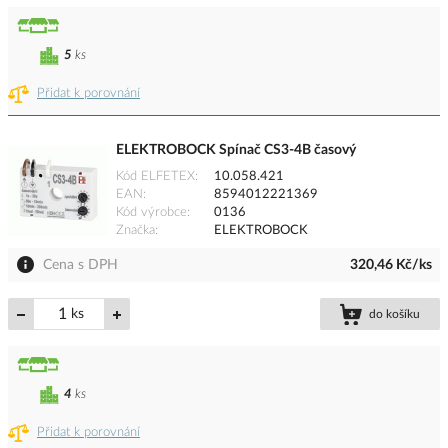
5
ks
Přidat k porovnání
ELEKTROBOCK Spínač CS3-4B časový
Kód ELFETEX
10.058.421
EAN
8594012221369
Kód výrobce
0136
Značka
ELEKTROBOCK
Cena s DPH
320,46 Kč/ks
ks
do košíku
4
ks
Přidat k porovnání