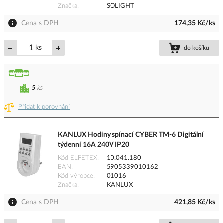
Značka
SOLIGHT
Cena s DPH
174,35 Kč/ks
ks
do košíku
5
ks
Přidat k porovnání
KANLUX Hodiny spínací CYBER TM-6 Digitální
týdenní 16A 240V IP20
Kód ELFETEX
10.041.180
EAN
5905339010162
Kód výrobce
01016
Značka
KANLUX
Cena s DPH
421,85 Kč/ks