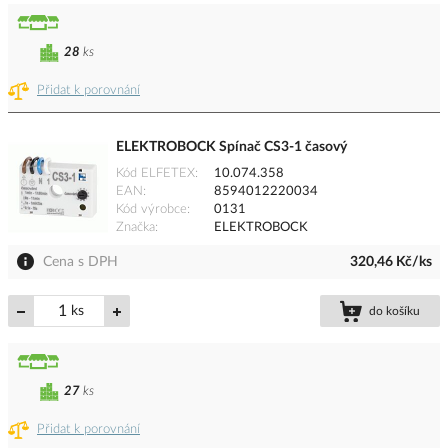
28
ks
Přidat k porovnání
ELEKTROBOCK Spínač CS3-1 časový
Kód ELFETEX
10.074.358
EAN
8594012220034
Kód výrobce
0131
Značka
ELEKTROBOCK
Cena s DPH
320,46 Kč/ks
ks
do košíku
27
ks
Přidat k porovnání