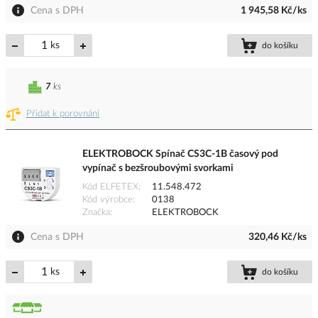
Cena s DPH
1 945,58 Kč/ks
ks
do košíku
7
ks
Přidat k porovnání
ELEKTROBOCK Spínač CS3C-1B časový pod
vypínač s bezšroubovými svorkami
Kód ELFETEX
11.548.472
Kód výrobce
0138
Značka
ELEKTROBOCK
Cena s DPH
320,46 Kč/ks
ks
do košíku