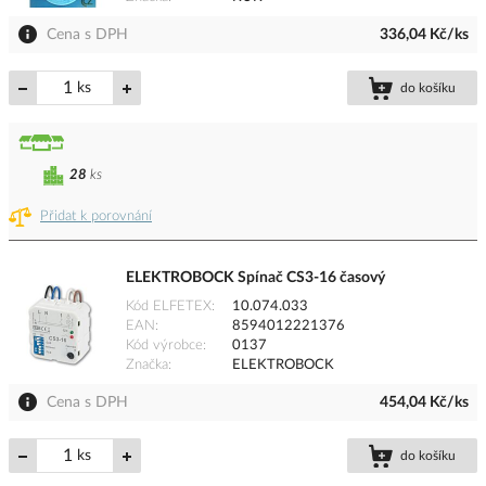
Cena s DPH
336,04 Kč/ks
ks
do košíku
28
ks
Přidat k porovnání
ELEKTROBOCK Spínač CS3-16 časový
Kód ELFETEX
10.074.033
EAN
8594012221376
Kód výrobce
0137
Značka
ELEKTROBOCK
Cena s DPH
454,04 Kč/ks
ks
do košíku