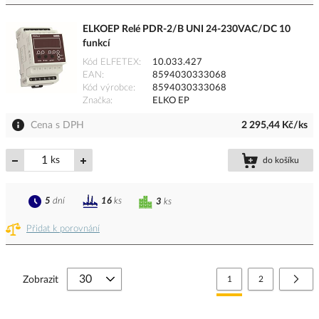
ELKOEP Relé PDR-2/B UNI 24-230VAC/DC 10
funkcí
Kód ELFETEX
10.033.427
EAN
8594030333068
Kód výrobce
8594030333068
Značka
ELKO EP
Cena s DPH
2 295,44 Kč/ks
ks
do košíku
5
dní
16
ks
3
ks
Přidat k porovnání
Stránka
Právě si prohlížíte stránk
Stránka
Strá
Další
Zobrazit
1
2