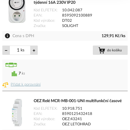
týdenní 16A 230V IP20
Kód ELFETEX
10.042.087
EAN
8595092100889
Kód výrobce
DT02
Značka
SOLIGHT
Cena s DPH
129,91 Kč/ks
ks
do košíku
7
ks
Přidat k porovnání
OEZ Relé MCR-MB-001-UNI multifunkční časové
Kód ELFETEX
10.918.751
EAN
8590125432418
Kód výrobce
OEZ:43241
Značka
OEZ LETOHRAD