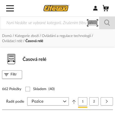
Přihlásit/Regi
Domů
Kategorie zboží
Ovládání a regulace technologií
Ovládací relé
Časová relé
Časová relé
Filtr
662 Položky
Skladem
(40)
Stránka
Právě si prohlížíte stránk
Stránka
Strá
Další
Řadit podle
1
2