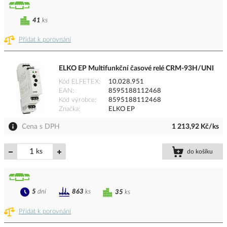
41
ks
Přidat k porovnání
ELKO EP Multifunkční časové relé CRM-93H/UNI
Kód ELFETEX
10.028.951
EAN
8595188112468
Kód výrobce
8595188112468
Značka
ELKO EP
Cena s DPH
1 213,92 Kč/ks
ks
do košíku
5
dní
863
ks
35
ks
Přidat k porovnání