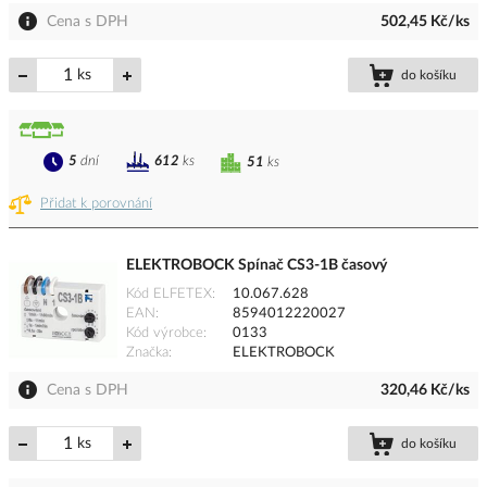
Cena s DPH
502,45 Kč/ks
ks
do košíku
5
dní
612
ks
51
ks
Přidat k porovnání
ELEKTROBOCK Spínač CS3-1B časový
Kód ELFETEX
10.067.628
EAN
8594012220027
Kód výrobce
0133
Značka
ELEKTROBOCK
Cena s DPH
320,46 Kč/ks
ks
do košíku