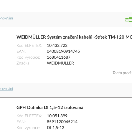
orovnání
WEIDMÜLLER Systém značení kabelů -Štítek TM-I 20 M
Kód ELFETEX
10.432.722
EAN
04008190914745
Kód výrobce
1680411687
Značka
WEIDMÜLLER
Tento produ
orovnání
GPH Dutinka DI 1,5-12 izolovaná
Kód ELFETEX
10.051.399
EAN
8591120045214
Kód výrobce
DI 1,5-12