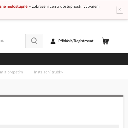
sně nedostupné
– zobrazení cen a dostupnosti, vytváření
×
Přihlásit/Registrovat
em a přepětím
Instalační trubky