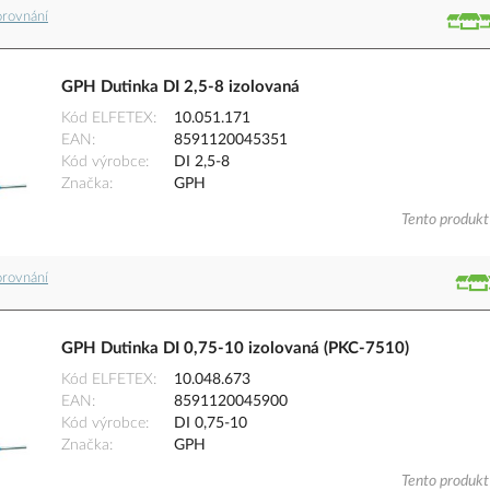
orovnání
GPH Dutinka DI 2,5-8 izolovaná
Kód ELFETEX
10.051.171
EAN
8591120045351
Kód výrobce
DI 2,5-8
Značka
GPH
Tento produkt 
orovnání
GPH Dutinka DI 0,75-10 izolovaná (PKC-7510)
Kód ELFETEX
10.048.673
EAN
8591120045900
Kód výrobce
DI 0,75-10
Značka
GPH
Tento produkt 