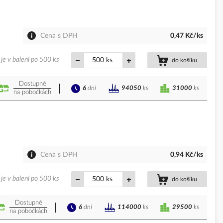
Cena s DPH
0,47 Kč/ks
je v balení po 500 ks
ks
do košíku
Dostupné
6
dní
31000
ks
94050
ks
na pobočkách
Cena s DPH
0,94 Kč/ks
je v balení po 500 ks
ks
do košíku
Dostupné
6
dní
29500
ks
114000
ks
na pobočkách