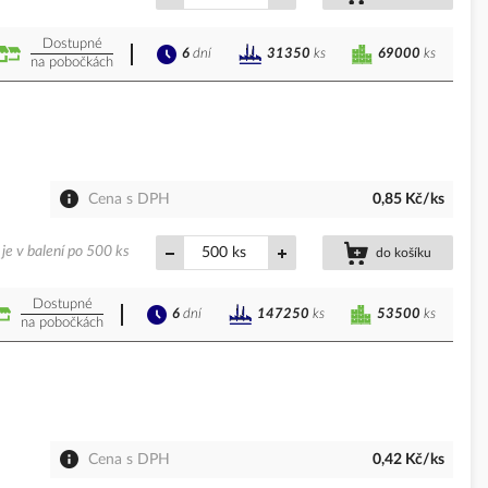
Dostupné
6
dní
69000
ks
31350
ks
na pobočkách
Cena s DPH
0,85 Kč/ks
je v balení po 500 ks
ks
do košíku
Dostupné
6
dní
53500
ks
147250
ks
na pobočkách
Cena s DPH
0,42 Kč/ks