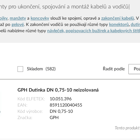
y pro ukončení, spojování a montáž kabelů a vodičů|
ojky
,
manžety
a
koncovky
slouží ke spojení, opravě a
zakončení kabelů
.
V
až po
gelové
.
K zakončení vodičů se používají různé typy
konektorů
,
duti
belů nabízíme různé typy
návleček, popisovacích bužírek a kabelových štít
Skladem
(582)
Řadit podle
GPH Dutinka DN 0,75-10 neizolovaná
Kód ELFETEX
10.051.396
EAN
8591120040455
Kód výrobce
DN 0,75-10
Značka
GPH
Tento produkt 