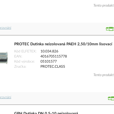
Tento produkt 
orovnání
PROTEC Dutinka neizolovaná PAEH 2,50/10mm lisovací
Kód ELFETEX
10.034.826
EAN
4016705115778
Kód výrobce
05101577
Značka
PROTEC.CLASS
Tento produkt 
orovnání
GPH Dutinka DN 0,5-10 neizolovaná