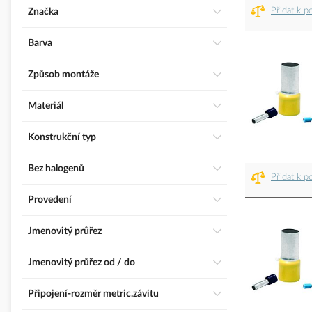
Přidat k p
Značka
Barva
Způsob montáže
Materiál
Konstrukční typ
Bez halogenů
Přidat k p
Provedení
Jmenovitý průřez
Jmenovitý průřez od / do
Připojení-rozměr metric.závitu