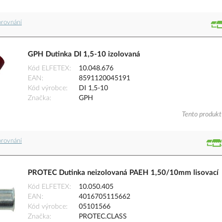
orovnání
GPH Dutinka DI 1,5-10 izolovaná
Kód ELFETEX
10.048.676
EAN
8591120045191
Kód výrobce
DI 1,5-10
Značka
GPH
Tento produkt 
orovnání
PROTEC Dutinka neizolovaná PAEH 1,50/10mm lisovací
Kód ELFETEX
10.050.405
EAN
4016705115662
Kód výrobce
05101566
Značka
PROTEC.CLASS