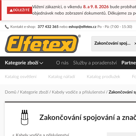
Vážení zákazníci, o víkendu
8. a 9. 8. 2026
bude probíhat
DŮLEŽITÉ
objednávek nebo zobrazení dokumentů. Děkujeme za p
Přejít
Kontakt e-shop:
377 432 365
nebo
eshop@elfetex.cz
Po - Pá: (7:00 - 15:30)
na
obsah
Zakončování spojování
Kategorie zboží
O nás
Služby a poradenství
Partne
Katalog osvětlení
Katalog nářadí
Katalog prodlužek
Fo
Domů
Kategorie zboží
Kabely vodiče a příslušenství
Zakončování sp
Zakončování spojování a znač
Kabely vodiče a příslušenství