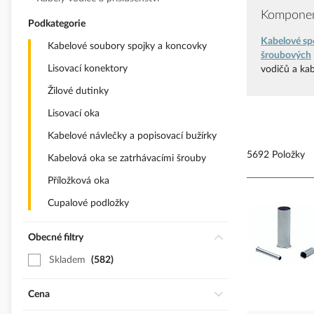
Komponent
Podkategorie
Kabelové sp
Kabelové soubory spojky a koncovky
šroubových
Lisovací konektory
vodičů a ka
Žilové dutinky
Lisovací oka
Kabelové návlečky a popisovací bužírky
5692 Položky
Kabelová oka se zatrhávacími šrouby
Příložková oka
Cupalové podložky
Obecné filtry
Skladem
582
Cena