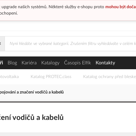
 upgrade našich systémů. Některé služby e-shopu proto
mohou být doča
ochopení.
×
 a značení vodičů a kabelů
ři
Blog
Kariéra
Katalogy
Časopis Elfík
Kontakty
tovoltaika
Katalog PROTEC.class
Katalog ochrany před blesk
ojování a značení vodičů a kabelů
ení vodičů a kabelů