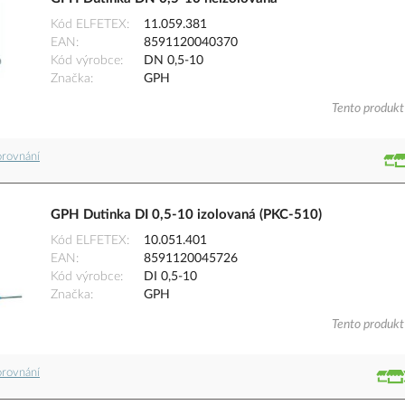
Kód ELFETEX
11.059.381
EAN
8591120040370
Kód výrobce
DN 0,5-10
Značka
GPH
Tento produkt 
orovnání
GPH Dutinka DI 0,5-10 izolovaná (PKC-510)
Kód ELFETEX
10.051.401
EAN
8591120045726
Kód výrobce
DI 0,5-10
Značka
GPH
Tento produkt 
orovnání