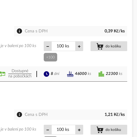
Cena s DPH
0,39 Kč/ks
je v balení po 100 ks
ks
do košíku
+100
Dostupné
8
dní
22300
ks
46000
ks
na pobočkách
Cena s DPH
1,21 Kč/ks
je v balení po 100 ks
ks
do košíku