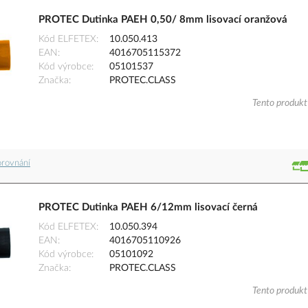
PROTEC Dutinka PAEH 0,50/ 8mm lisovací oranžová
Kód ELFETEX
10.050.413
EAN
4016705115372
Kód výrobce
05101537
Značka
PROTEC.CLASS
Tento produkt 
orovnání
PROTEC Dutinka PAEH 6/12mm lisovací černá
Kód ELFETEX
10.050.394
EAN
4016705110926
Kód výrobce
05101092
Značka
PROTEC.CLASS
Tento produkt 