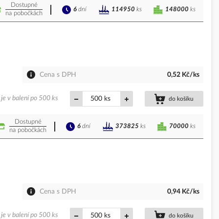
Dostupné
6
dní
148000
ks
114950
ks
na pobočkách
Cena s DPH
0,52 Kč/ks
je v balení po 500 ks
ks
do košíku
Dostupné
6
dní
70000
ks
373825
ks
na pobočkách
Cena s DPH
0,94 Kč/ks
je v balení po 500 ks
ks
do košíku