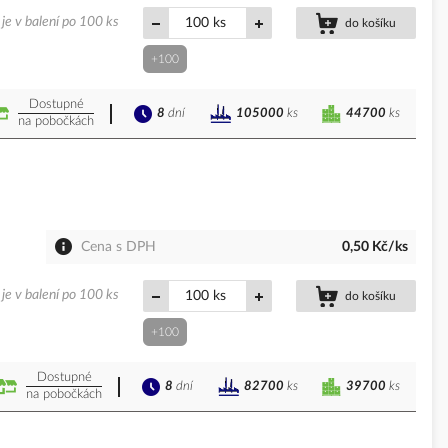
je v balení po 100 ks
ks
do košíku
+100
Dostupné
8
dní
44700
ks
105000
ks
na pobočkách
Cena s DPH
0,50 Kč/ks
je v balení po 100 ks
ks
do košíku
+100
Dostupné
8
dní
39700
ks
82700
ks
na pobočkách