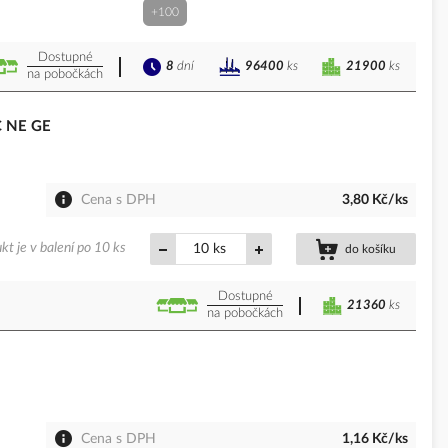
+100
Dostupné
8
dní
21900
ks
96400
ks
na pobočkách
C NE GE
Cena s DPH
3,80 Kč/ks
kt je v balení po 10 ks
ks
do košíku
Dostupné
21360
ks
na pobočkách
Cena s DPH
1,16 Kč/ks