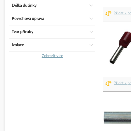
Délka dutinky
Přidat k p
Povrchová úprava
Tvar příruby
Izolace
Zobrazit více
Přidat k p