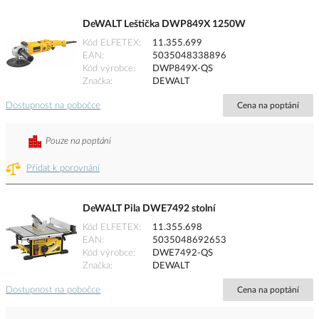
DeWALT Leštička DWP849X 1250W
Kód ELFETEX
11.355.699
EAN
5035048338896
Kód výrobce
DWP849X-QS
Značka
DEWALT
Dostupnost na pobočce
Cena na poptání
Pouze na poptání
Přidat k porovnání
DeWALT Pila DWE7492 stolní
Kód ELFETEX
11.355.698
EAN
5035048692653
Kód výrobce
DWE7492-QS
Značka
DEWALT
Dostupnost na pobočce
Cena na poptání