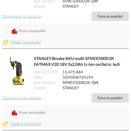
Kód výrobce
SFMCS300D2K-QW
Značka
STANLEY
Dostupnost na pobočce
Cena na poptání
Pouze na poptání
Přidat k porovnání
STANLEY Bruska AKU multi SFMCE500D2K
FATMAX V20 18V 2x2,0Ah Li-Ion oscilační, kufr
Kód ELFETEX
11.475.884
EAN
5035048724194
Kód výrobce
SFMCE500D2K-QW
Značka
STANLEY
Dostupnost na pobočce
Cena na poptání
Pouze na poptání
Přidat k porovnání