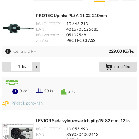
PROTEC Upínka PLSA 11 32-210mm
Kód ELFETEX
10.663.213
EAN
4016705125685
Kód výrobce
05102568
Značka
PROTEC.CLASS
Cena s DPH
229,00 Kč/ks
ks
do košíku
8
dní
53
ks
5
ks
Přidat k porovnání
LEVIOR Sada vykružovacích pil ø19-82 mm, 12 ks
Kód ELFETEX
10.055.693
EAN
8590804002413