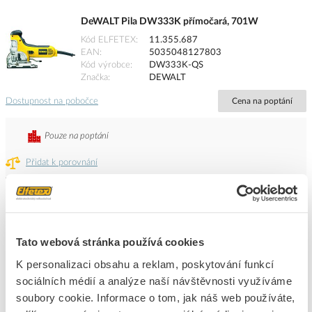
DeWALT Pila DW333K přímočará, 701W
Kód ELFETEX
11.355.687
EAN
5035048127803
Kód výrobce
DW333K-QS
Značka
DEWALT
Dostupnost na pobočce
Cena na poptání
Pouze na poptání
Přidat k porovnání
DeWALT Pila DW331K přímočará, 701W
Kód ELFETEX
11.355.686
EAN
5035048127766
Tato webová stránka používá cookies
Kód výrobce
DW331K-QS
Značka
DEWALT
K personalizaci obsahu a reklam, poskytování funkcí
sociálních médií a analýze naší návštěvnosti využíváme
Dostupnost na pobočce
Cena na poptání
soubory cookie. Informace o tom, jak náš web používáte,