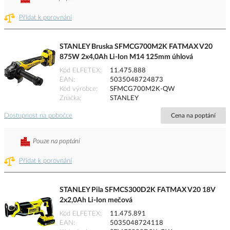
Přidat k porovnání
STANLEY Bruska SFMCG700M2K FATMAX V20
875W 2x4,0Ah Li-Ion M14 125mm úhlová
Kód ELFETEX
11.475.888
EAN
5035048724873
Kód výrobce
SFMCG700M2K-QW
Značka
STANLEY
Dostupnost na pobočce
Cena na poptání
Pouze na poptání
Přidat k porovnání
STANLEY Pila SFMCS300D2K FATMAX V20 18V
2x2,0Ah Li-Ion mečová
Kód ELFETEX
11.475.891
EAN
5035048724118