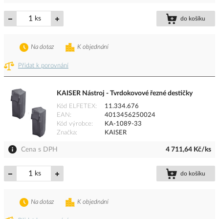
ks
do košíku
Na dotaz
K objednání
Přidat k porovnání
KAISER Nástroj - Tvrdokovové řezné destičky
Kód ELFETEX
11.334.676
EAN
4013456250024
Kód výrobce
KA-1089-33
Značka
KAISER
Cena s DPH
4 711,64 Kč/ks
ks
do košíku
Na dotaz
K objednání