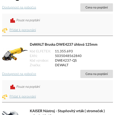
Dostupnost na pobočce
Cena na poptání
Pouze na poptání
Přidat k porovnání
DeWALT Bruska DWE4237 úhlová 125mm
Kód ELFETEX
11.355.693
EAN
5035048562840
Kód výrobce
DWE4237-QS
Značka
DEWALT
Dostupnost na pobočce
Cena na poptání
Pouze na poptání
Přidat k porovnání
KAISER Nástroj - Stupňovitý vrták ( stromeček )