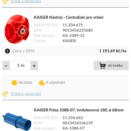
Přidat k porovnání
KAISER Nástroj - Centralizér pro vrtání
Kód ELFETEX
11.334.675
EAN
4013456255685
Kód výrobce
KA-1089-31
Značka
KAISER
Cena s DPH
1 191,69 Kč/ks
ks
do košíku
Na dotaz
K objednání
Přidat k porovnání
KAISER Fréza 1088-07, tvrdokovová 180, ø 68mm
Kód ELFETEX
11.334.662
EAN
4013456536159
Kód výrobce
KA-1088-07