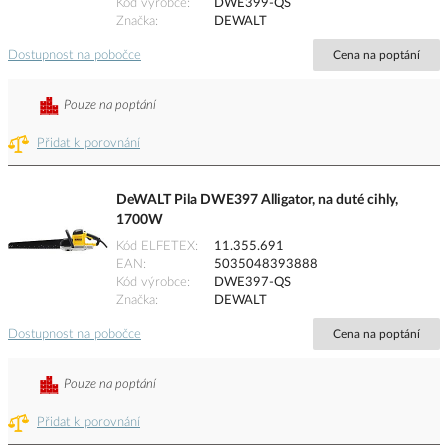
Kód výrobce
DWE399-QS
Značka
DEWALT
Dostupnost na pobočce
Cena na poptání
Pouze na poptání
Přidat k porovnání
DeWALT Pila DWE397 Alligator, na duté cihly,
1700W
Kód ELFETEX
11.355.691
EAN
5035048393888
Kód výrobce
DWE397-QS
Značka
DEWALT
Dostupnost na pobočce
Cena na poptání
Pouze na poptání
Přidat k porovnání