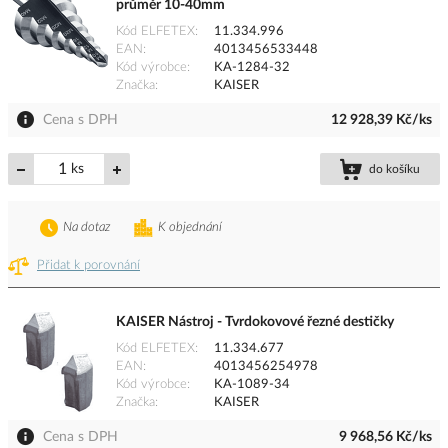
průměr 10-40mm
Kód ELFETEX
11.334.996
EAN
4013456533448
Kód výrobce
KA-1284-32
Značka
KAISER
Cena s DPH
12 928,39 Kč/ks
ks
do košíku
Na dotaz
K objednání
Přidat k porovnání
KAISER Nástroj - Tvrdokovové řezné destičky
Kód ELFETEX
11.334.677
EAN
4013456254978
Kód výrobce
KA-1089-34
Značka
KAISER
Cena s DPH
9 968,56 Kč/ks