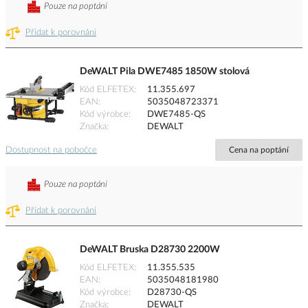
Pouze na poptání
Přidat k porovnání
DeWALT Pila DWE7485 1850W stolová
Kód ELFETEX
11.355.697
EAN
5035048723371
Kód výrobce
DWE7485-QS
Značka
DEWALT
Dostupnost na pobočce
Cena na poptání
Pouze na poptání
Přidat k porovnání
DeWALT Bruska D28730 2200W
Kód ELFETEX
11.355.535
EAN
5035048181980
Kód výrobce
D28730-QS
Značka
DEWALT