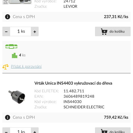
Kód výrobce
24712
Značka
LEVIOR
Cena s DPH
237,31 Kč/ks
ks
do košíku
4
ks
Přidat k porovnání
Vrták Unica INS4403 vykružovací do dřeva
Kód ELFETEX
11.482.711
EAN
3606489819248
Kód výrobce
INS44030
Značka
SCHNEIDER ELECTRIC
Cena s DPH
759,42 Kč/ks
ks
do košíku