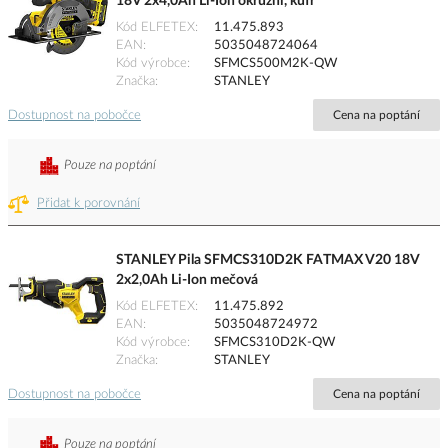
18V 2x4,0Ah Li-Ion okružní, kufr
Kód ELFETEX
11.475.893
EAN
5035048724064
Kód výrobce
SFMCS500M2K-QW
Značka
STANLEY
Dostupnost na pobočce
Cena na poptání
Pouze na poptání
Přidat k porovnání
STANLEY Pila SFMCS310D2K FATMAX V20 18V
2x2,0Ah Li-Ion mečová
Kód ELFETEX
11.475.892
EAN
5035048724972
Kód výrobce
SFMCS310D2K-QW
Značka
STANLEY
Dostupnost na pobočce
Cena na poptání
Pouze na poptání