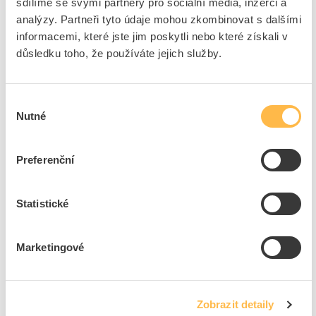
sdílíme se svými partnery pro sociální média, inzerci a
Pouze na poptání
analýzy. Partneři tyto údaje mohou zkombinovat s dalšími
Přidat k porovnání
informacemi, které jste jim poskytli nebo které získali v
důsledku toho, že používáte jejich služby.
DeWALT Bruska DWE4884 450w přímá
Kód ELFETEX
11.355.469
Výběr
Kód výrobce
DWE4884-QS
Nutné
Značka
DEWALT
souhlasu
Dostupnost na pobočce
Cena na poptání
Preferenční
Pouze na poptání
Přidat k porovnání
Statistické
DeWALT Pila DWS780 1675W pokosová
Marketingové
Kód ELFETEX
11.355.704
EAN
5035048332344
Kód výrobce
DWS780-QS
Značka
DEWALT
Zobrazit detaily