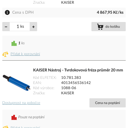
Značka
KAISER
Cena s DPH
4 867,95 Kč/ks
ks
do košíku
1
ks
Přidat k porovnání
KAISER Nástroj - Tvrdokovová fréza průměr 20 mm
Kód ELFETEX
10.781.383
EAN
4013456536142
Kód výrobce
1088-06
Značka
KAISER
Dostupnost na pobočce
Cena na poptání
Pouze na poptání