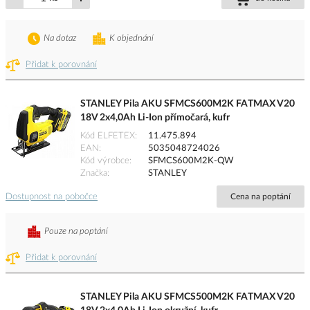
Na dotaz
K objednání
Přidat k porovnání
STANLEY Pila AKU SFMCS600M2K FATMAX V20
18V 2x4,0Ah Li-Ion přímočará, kufr
Kód ELFETEX
11.475.894
EAN
5035048724026
Kód výrobce
SFMCS600M2K-QW
Značka
STANLEY
Dostupnost na pobočce
Cena na poptání
Pouze na poptání
Přidat k porovnání
STANLEY Pila AKU SFMCS500M2K FATMAX V20