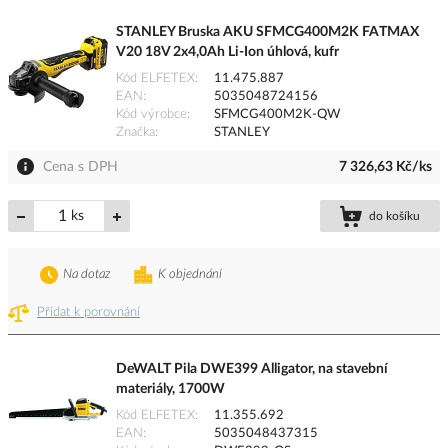
STANLEY Bruska AKU SFMCG400M2K FATMAX
V20 18V 2x4,0Ah Li-Ion úhlová, kufr
Kód ELFETEX
11.475.887
EAN
5035048724156
Kód výrobce
SFMCG400M2K-QW
Značka
STANLEY
Cena s DPH
7 326,63 Kč/ks
ks
do košíku
Na dotaz
K objednání
Přidat k porovnání
DeWALT Pila DWE399 Alligator, na stavební
materiály, 1700W
Kód ELFETEX
11.355.692
EAN
5035048437315