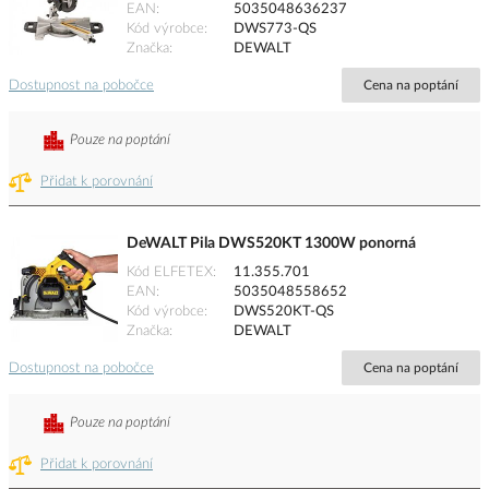
EAN
5035048636237
Kód výrobce
DWS773-QS
Značka
DEWALT
Dostupnost na pobočce
Cena na poptání
Pouze na poptání
Přidat k porovnání
DeWALT Pila DWS520KT 1300W ponorná
Kód ELFETEX
11.355.701
EAN
5035048558652
Kód výrobce
DWS520KT-QS
Značka
DEWALT
Dostupnost na pobočce
Cena na poptání
Pouze na poptání
Přidat k porovnání