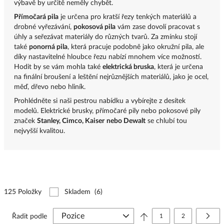
výbavě by určitě neměly chybět.
Přímočará pila
je určena pro kratší řezy tenkých materiálů a
drobné vyřezávání,
pokosová pila
vám zase dovolí pracovat s
úhly a seřezávat materiály do různých tvarů.
Za zmínku stojí
také
ponorná pila
, která pracuje podobně jako okružní pila, ale
díky nastavitelné hloubce řezu nabízí mnohem více možností.
Hodit by se vám mohla také
elektrická bruska
, která je určena
na finální broušení a leštění nejrůznějších materiálů, jako je ocel,
měď, dřevo nebo hliník.
Prohlédněte si naši pestrou nabídku a vybírejte z desítek
modelů.
Elektrické brusky, přímočaré pily nebo pokosové pily
značek
Stanley, Cimco, Kaiser
nebo Dewalt
se chlubí tou
nejvyšší kvalitou.
125 Položky
Skladem
(6)
Stránka
Právě si prohlížíte stránk
Stránka
Strá
Další
Řadit podle
1
2