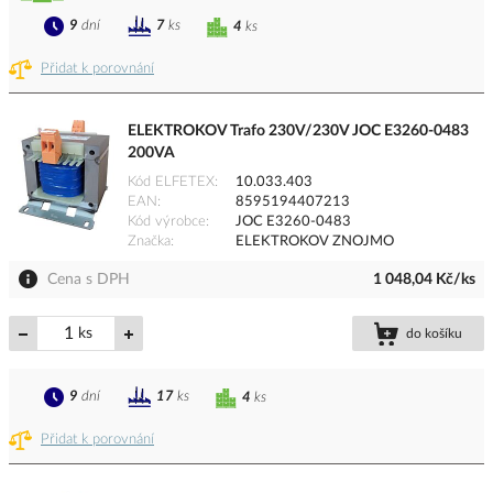
9
dní
7
ks
4
ks
Přidat k porovnání
ELEKTROKOV Trafo 230V/230V JOC E3260-0483
200VA
Kód ELFETEX
10.033.403
EAN
8595194407213
Kód výrobce
JOC E3260-0483
Značka
ELEKTROKOV ZNOJMO
Cena s DPH
1 048,04 Kč/ks
ks
do košíku
9
dní
17
ks
4
ks
Přidat k porovnání