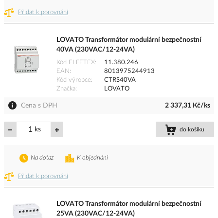
Přidat k porovnání
LOVATO Transformátor modulární bezpečnostní
40VA (230VAC/12-24VA)
Kód ELFETEX
11.380.246
EAN
8013975244913
Kód výrobce
CTRS40VA
Značka
LOVATO
Cena s DPH
2 337,31 Kč/ks
ks
do košíku
Na dotaz
K objednání
Přidat k porovnání
LOVATO Transformátor modulární bezpečnostní
25VA (230VAC/12-24VA)