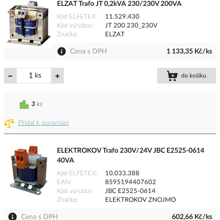
ELZAT Trafo JT 0,2kVA 230/230V 200VA
Kód ELFETEX
11.529.430
Kód výrobce
JT 200 230_230V
Značka
ELZAT
Cena s DPH
1 133,35 Kč/ks
ks
do košíku
3
ks
Přidat k porovnání
ELEKTROKOV Trafo 230V/24V JBC E2525-0614
40VA
Kód ELFETEX
10.033.388
EAN
8595194407602
Kód výrobce
JBC E2525-0614
Značka
ELEKTROKOV ZNOJMO
Cena s DPH
602,66 Kč/ks