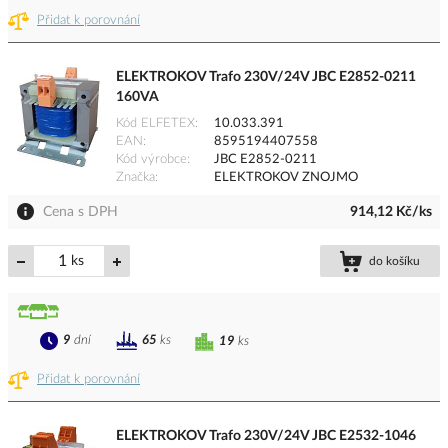
Přidat k porovnání
ELEKTROKOV Trafo 230V/24V JBC E2852-0211
160VA
Kód ELFETEX
10.033.391
EAN
8595194407558
Kód výrobce
JBC E2852-0211
Značka
ELEKTROKOV ZNOJMO
Cena s DPH
914,12 Kč/ks
ks
do košíku
9
dní
65
ks
19
ks
Přidat k porovnání
ELEKTROKOV Trafo 230V/24V JBC E2532-1046