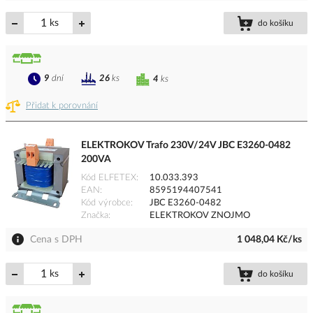
ks
do košíku
9
dní
26
ks
4
ks
Přidat k porovnání
ELEKTROKOV Trafo 230V/24V JBC E3260-0482
200VA
Kód ELFETEX
10.033.393
EAN
8595194407541
Kód výrobce
JBC E3260-0482
Značka
ELEKTROKOV ZNOJMO
Cena s DPH
1 048,04 Kč/ks
ks
do košíku