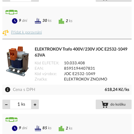
9
dní
30
ks
2
ks
Přidat k porovnání
ELEKTROKOV Trafo 400V/230V JOC E2532-1049
63VA
Kód ELFETEX
10.033.408
EAN
8595194407831
Kód výrobce
JOC E2532-1049
Značka
ELEKTROKOV ZNOJMO
Cena s DPH
618,24 Kč/ks
ks
do košíku
9
dní
85
ks
2
ks