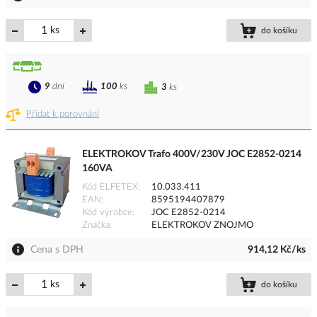
ks
do košíku
9
dní
100
ks
3
ks
Přidat k porovnání
ELEKTROKOV Trafo 400V/230V JOC E2852-0214
160VA
Kód ELFETEX
10.033.411
EAN
8595194407879
Kód výrobce
JOC E2852-0214
Značka
ELEKTROKOV ZNOJMO
Cena s DPH
914,12 Kč/ks
ks
do košíku