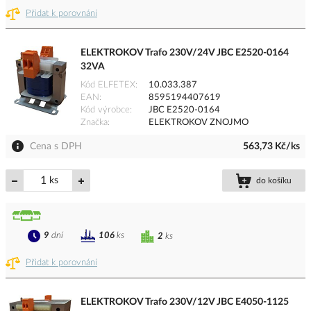
Přidat k porovnání
ELEKTROKOV Trafo 230V/24V JBC E2520-0164
32VA
Kód ELFETEX
10.033.387
EAN
8595194407619
Kód výrobce
JBC E2520-0164
Značka
ELEKTROKOV ZNOJMO
Cena s DPH
563,73 Kč/ks
ks
do košíku
9
dní
106
ks
2
ks
Přidat k porovnání
ELEKTROKOV Trafo 230V/12V JBC E4050-1125