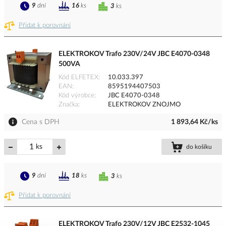
9
dní
16
ks
3
ks
Přidat k porovnání
ELEKTROKOV Trafo 230V/24V JBC E4070-0348
500VA
Kód ELFETEX
10.033.397
EAN
8595194407503
Kód výrobce
JBC E4070-0348
Značka
ELEKTROKOV ZNOJMO
Cena s DPH
1 893,64 Kč/ks
ks
do košíku
9
dní
18
ks
3
ks
Přidat k porovnání
ELEKTROKOV Trafo 230V/12V JBC E2532-1045