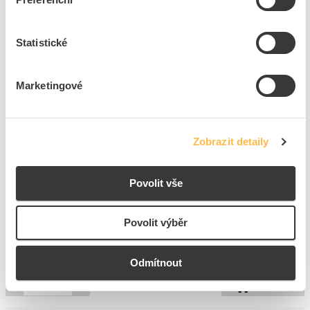
Značka
ELEKTROKOV ZNOJMO
Cena s DPH
602,66 Kč/ks
Statistické
ks
do košíku
Marketingové
9
dní
14
ks
3
ks
Zobrazit detaily
Přidat k porovnání
Povolit vše
ELZAT Trafo JT 0,04kVA 230/24V 40VA
Kód ELFETEX
11.529.450
Kód výrobce
JT 40 230_24V
Povolit výběr
Značka
ELZAT
Cena s DPH
674,82 Kč/ks
Odmítnout
ks
do košíku