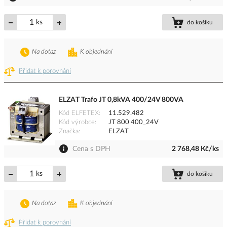
ks
do košíku
Na dotaz
K objednání
Přidat k porovnání
ELZAT Trafo JT 0,8kVA 400/24V 800VA
Kód ELFETEX
11.529.482
Kód výrobce
JT 800 400_24V
Značka
ELZAT
Cena s DPH
2 768,48 Kč/ks
ks
do košíku
Na dotaz
K objednání
Přidat k porovnání