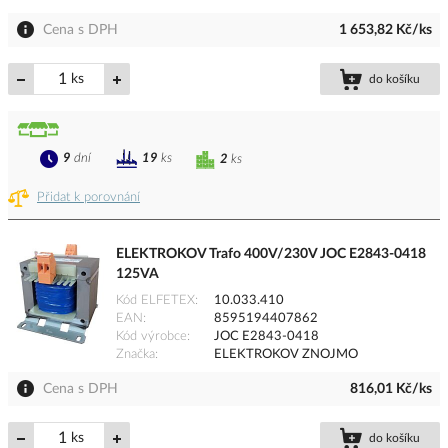
Cena s DPH
1 653,82 Kč/ks
ks
do košíku
9
dní
19
ks
2
ks
Přidat k porovnání
ELEKTROKOV Trafo 400V/230V JOC E2843-0418
125VA
Kód ELFETEX
10.033.410
EAN
8595194407862
Kód výrobce
JOC E2843-0418
Značka
ELEKTROKOV ZNOJMO
Cena s DPH
816,01 Kč/ks
ks
do košíku