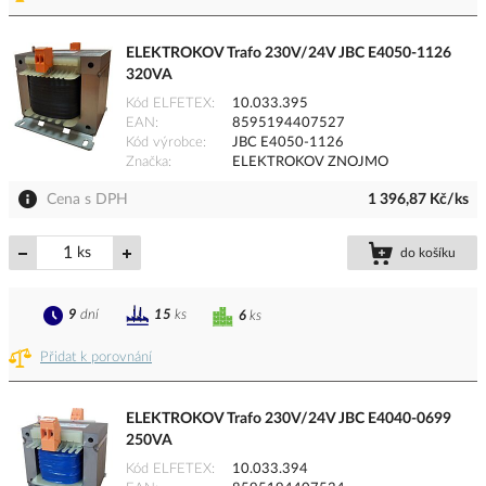
ELEKTROKOV Trafo 230V/24V JBC E4050-1126
320VA
Kód ELFETEX
10.033.395
EAN
8595194407527
Kód výrobce
JBC E4050-1126
Značka
ELEKTROKOV ZNOJMO
Cena s DPH
1 396,87 Kč/ks
ks
do košíku
9
dní
15
ks
6
ks
Přidat k porovnání
ELEKTROKOV Trafo 230V/24V JBC E4040-0699
250VA
Kód ELFETEX
10.033.394