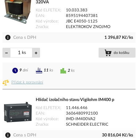
320VA
Kód ELFETEX
10.033.383
EAN
8595194407381
Kód výrobce
JBC E4050-1125
Značka
ELEKTROKOV ZNOJMO
Cena s DPH
1 396,87 Kč/ks
ks
do košíku
9
dní
11
ks
2
ks
Přidat k porovnání
Hlídač izolačního stavu Vigilohm IM400 p
Kód ELFETEX
11.446.446
EAN
3606480992100
Kód výrobce
IMD-IM400VA2
Značka
SCHNEIDER ELECTRIC
Cena s DPH
30 816,04 Kč/ks