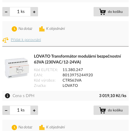
ks
do košíku
Na dotaz
K objednání
Přidat k porovnání
LOVATO Transformátor modulární bezpečnostní
63VA (230VAC/12-24VA)
Kód ELFETEX
11.380.247
EAN
8013975244920
Kód výrobce
CTRS63VA
Značka
LOVATO
Cena s DPH
3 019,10 Kč/ks
ks
do košíku
Na dotaz
K objednání