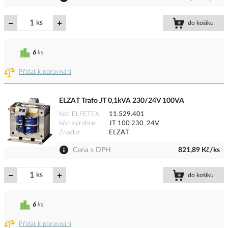
ks
do košíku
6
ks
Přidat k porovnání
ELZAT Trafo JT 0,1kVA 230/24V 100VA
Kód ELFETEX
11.529.401
Kód výrobce
JT 100 230_24V
Značka
ELZAT
Cena s DPH
821,89 Kč/ks
ks
do košíku
6
ks
Přidat k porovnání