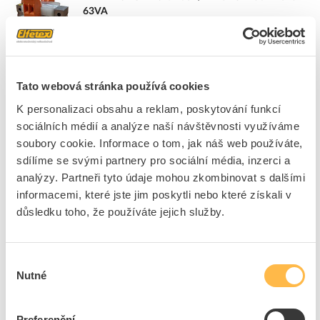
63VA
Kód ELFETEX
10.033.378
EAN
8595194407442
Kód výrobce
JBC E2532-1045
Značka
ELEKTROKOV ZNOJMO
Tato webová stránka používá cookies
Cena s DPH
618,24 Kč/ks
K personalizaci obsahu a reklam, poskytování funkcí
sociálních médií a analýze naší návštěvnosti využíváme
ks
do košíku
soubory cookie. Informace o tom, jak náš web používáte,
sdílíme se svými partnery pro sociální média, inzerci a
analýzy. Partneři tyto údaje mohou zkombinovat s dalšími
9
dní
10
ks
3
ks
informacemi, které jste jim poskytli nebo které získali v
důsledku toho, že používáte jejich služby.
Přidat k porovnání
ELEKTROKOV Trafo 230V/12V JBC E2525-0613
Výběr
40VA
Nutné
souhlasu
Kód ELFETEX
10.033.377
EAN
8595194407411
Kód výrobce
JBC E2525-0613
Preferenční