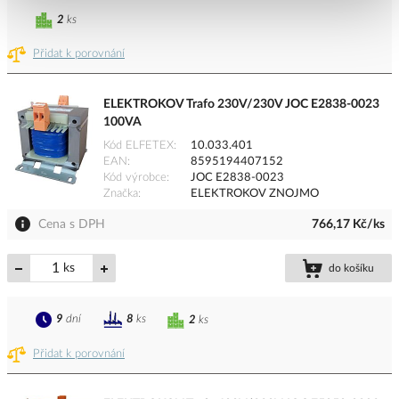
2
ks
Přidat k porovnání
ELEKTROKOV Trafo 230V/230V JOC E2838-0023
100VA
Kód ELFETEX
10.033.401
EAN
8595194407152
Kód výrobce
JOC E2838-0023
Značka
ELEKTROKOV ZNOJMO
Cena s DPH
766,17 Kč/ks
ks
do košíku
9
dní
8
ks
2
ks
Přidat k porovnání