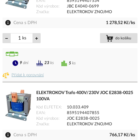
EAN
8595194407534
Kód výrobce
JBC E4040-0699
Značka
ELEKTROKOV ZNOJMO
Cena s DPH
1 278,52 Kč/ks
ks
do košíku
9
dní
23
ks
5
ks
Přidat k porovnání
ELEKTROKOV Trafo 400V/230V JOC E2838-0025
100VA
Kód ELFETEX
10.033.409
EAN
8595194407855
Kód výrobce
JOC E2838-0025
Značka
ELEKTROKOV ZNOJMO
Cena s DPH
766,17 Kč/ks