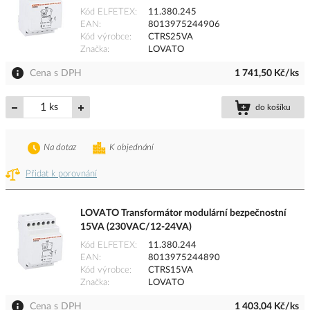
Kód ELFETEX
11.380.245
EAN
8013975244906
Kód výrobce
CTRS25VA
Značka
LOVATO
Cena s DPH
1 741,50 Kč/ks
ks
do košíku
Na dotaz
K objednání
Přidat k porovnání
LOVATO Transformátor modulární bezpečnostní
15VA (230VAC/12-24VA)
Kód ELFETEX
11.380.244
EAN
8013975244890
Kód výrobce
CTRS15VA
Značka
LOVATO
Cena s DPH
1 403,04 Kč/ks