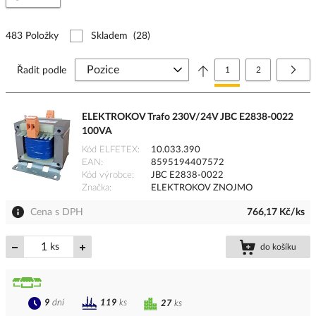
483 Položky
Skladem
(28)
Stránka
Právě si prohlížíte stránk
Stránka
Strá
Další
Řadit podle
1
2
ELEKTROKOV Trafo 230V/24V JBC E2838-0022
100VA
Kód ELFETEX
10.033.390
EAN
8595194407572
Kód výrobce
JBC E2838-0022
Značka
ELEKTROKOV ZNOJMO
Cena s DPH
766,17 Kč/ks
ks
do košíku
9
dní
119
ks
27
ks