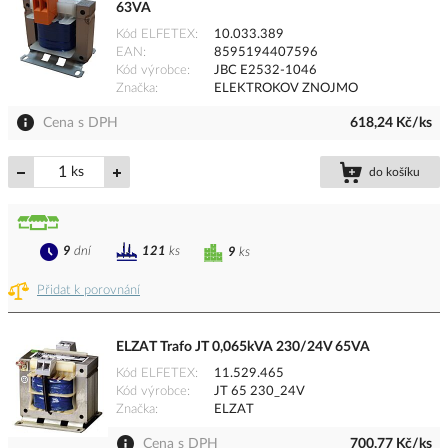
63VA
Kód ELFETEX
10.033.389
EAN
8595194407596
Kód výrobce
JBC E2532-1046
Značka
ELEKTROKOV ZNOJMO
Cena s DPH
618,24 Kč/ks
ks
do košíku
9
dní
121
ks
9
ks
Přidat k porovnání
ELZAT Trafo JT 0,065kVA 230/24V 65VA
Kód ELFETEX
11.529.465
Kód výrobce
JT 65 230_24V
Značka
ELZAT
Cena s DPH
700,77 Kč/ks