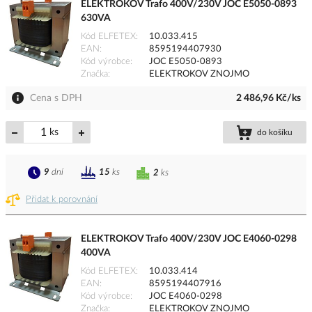
ELEKTROKOV Trafo 400V/230V JOC E5050-0893
630VA
Kód ELFETEX
10.033.415
EAN
8595194407930
Kód výrobce
JOC E5050-0893
Značka
ELEKTROKOV ZNOJMO
Cena s DPH
2 486,96 Kč/ks
ks
do košíku
9
dní
15
ks
2
ks
Přidat k porovnání
ELEKTROKOV Trafo 400V/230V JOC E4060-0298
400VA
Kód ELFETEX
10.033.414
EAN
8595194407916
Kód výrobce
JOC E4060-0298
Značka
ELEKTROKOV ZNOJMO