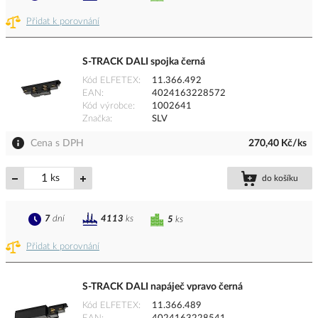
Přidat k porovnání
S-TRACK DALI spojka černá
Kód ELFETEX
11.366.492
EAN
4024163228572
Kód výrobce
1002641
Značka
SLV
Cena s DPH
270,40 Kč/ks
ks
do košíku
7
dní
4113
ks
5
ks
Přidat k porovnání
S-TRACK DALI napáječ vpravo černá
Kód ELFETEX
11.366.489