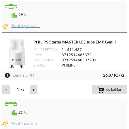
29
ks
Přidat k porovnání
PHILIPS Starter MASTER LEDtube EMP GenIII
Kód ELFETEX
11.511.437
EAN
8719514485372
Kód výrobce
871951448537200
Značka
PHILIPS
Cena s DPH
26,87 Kč/ks
ks
do košíku
21
ks
Přidat k porovnání