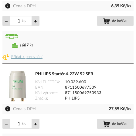
Cena s DPH
6,39 Kč/ks
ks
do košíku
1687
ks
Přidat k porovnání
PHILIPS Startér 4-22W S2 SER
Kód ELFETEX
10.039.600
EAN
8711500697509
Kód výrobce
871150069750933
Značka
PHILIPS
Cena s DPH
27,59 Kč/ks
ks
do košíku