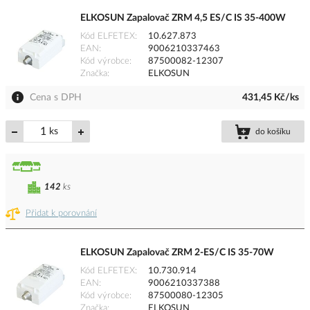
ELKOSUN Zapalovač ZRM 4,5 ES/C IS 35-400W
Kód ELFETEX
10.627.873
EAN
9006210337463
Kód výrobce
87500082-12307
Značka
ELKOSUN
Cena s DPH
431,45 Kč/ks
ks
do košíku
142
ks
Přidat k porovnání
ELKOSUN Zapalovač ZRM 2-ES/C IS 35-70W
Kód ELFETEX
10.730.914
EAN
9006210337388
Kód výrobce
87500080-12305
Značka
ELKOSUN