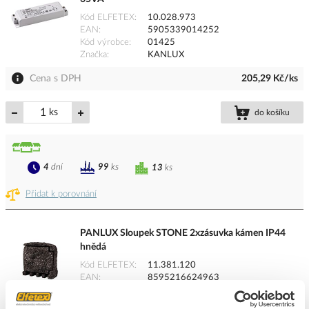
Kód ELFETEX
10.028.973
EAN
5905339014252
Kód výrobce
01425
Značka
KANLUX
Cena s DPH
205,29 Kč/ks
ks
do košíku
4
dní
99
ks
13
ks
Přidat k porovnání
PANLUX Sloupek STONE 2xzásuvka kámen IP44
hnědá
Kód ELFETEX
11.381.120
EAN
8595216624963
Kód výrobce
PN42000004
Značka
PANLUX