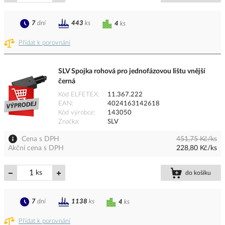
7
dní
443
ks
4
ks
Přidat k porovnání
SLV Spojka rohová pro jednofázovou lištu vnější
černá
Kód ELFETEX
11.367.222
EAN
4024163142618
Kód výrobce
143050
Značka
SLV
Cena s DPH
451,75 Kč/ks
Akční cena s DPH
228,80 Kč/ks
ks
do košíku
7
dní
1138
ks
4
ks
Přidat k porovnání