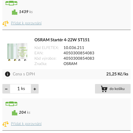
1439
ks
Přidat k porovnání
OSRAM Startér 4-22W ST151
Kód ELFETEX
10.036.211
EAN
4050300854083
Kód výrobce
4050300854083
Značka
OSRAM
Cena s DPH
21,25 Kč/ks
ks
do košíku
204
ks
Přidat k porovnání