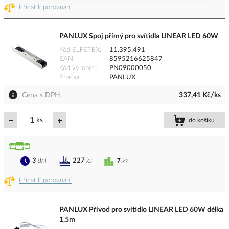
Přidat k porovnání
PANLUX Spoj přímý pro svítidla LINEAR LED 60W
Kód ELFETEX
11.395.491
EAN
8595216625847
Kód výrobce
PN09000050
Značka
PANLUX
Cena s DPH
337,41 Kč/ks
ks
do košíku
3
dní
227
ks
7
ks
Přidat k porovnání
PANLUX Přívod pro svítidlo LINEAR LED 60W délka
1,5m