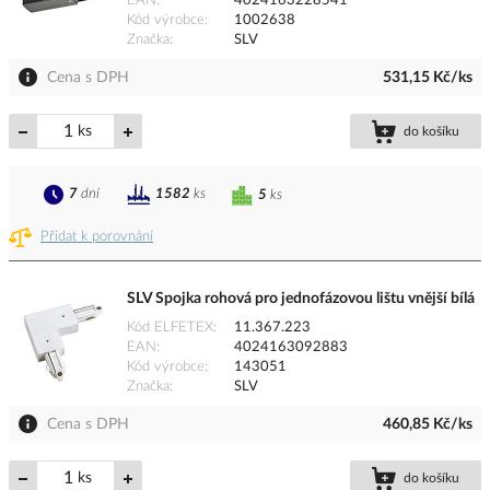
EAN
4024163228541
Kód výrobce
1002638
Značka
SLV
Cena s DPH
531,15 Kč/ks
ks
do košíku
7
dní
1582
ks
5
ks
Přidat k porovnání
SLV Spojka rohová pro jednofázovou lištu vnější bílá
Kód ELFETEX
11.367.223
EAN
4024163092883
Kód výrobce
143051
Značka
SLV
Cena s DPH
460,85 Kč/ks
ks
do košíku