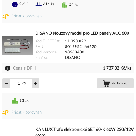
3
dní
611
ks
14
ks
Přidat k porovnání
DISANO Nouzový modul pro LED panely ACC 600
Kód ELFETEX
11.393.822
EAN
8012952166620
Kód výrobce
98660400
Značka
DISANO
Cena s DPH
1 737,32 Kč/ks
ks
do košíku
13
ks
Přidat k porovnání
KANLUX Trafo elektronické SET 60-K 60W 220/12V
65VA