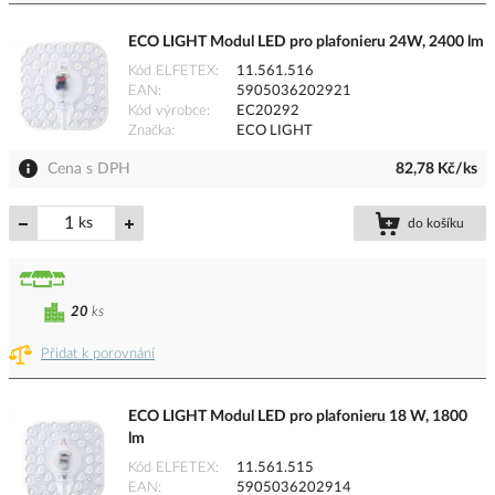
ECO LIGHT Modul LED pro plafonieru 24W, 2400 lm
Kód ELFETEX
11.561.516
EAN
5905036202921
Kód výrobce
EC20292
Značka
ECO LIGHT
Cena s DPH
82,78 Kč/ks
ks
do košíku
20
ks
Přidat k porovnání
ECO LIGHT Modul LED pro plafonieru 18 W, 1800
lm
Kód ELFETEX
11.561.515
EAN
5905036202914