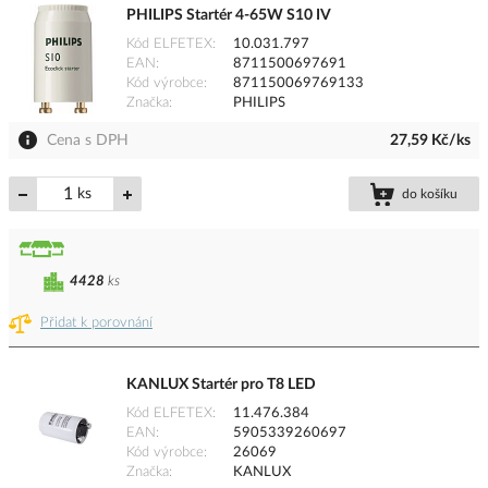
PHILIPS Startér 4-65W S10 IV
Kód ELFETEX
10.031.797
EAN
8711500697691
Kód výrobce
871150069769133
Značka
PHILIPS
Cena s DPH
27,59 Kč/ks
ks
do košíku
4428
ks
Přidat k porovnání
KANLUX Startér pro T8 LED
Kód ELFETEX
11.476.384
EAN
5905339260697
Kód výrobce
26069
Značka
KANLUX