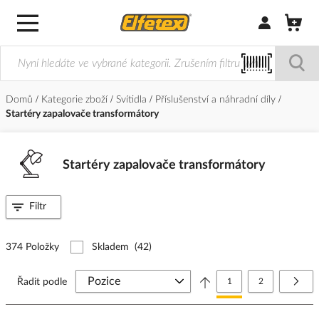
Přihlásit/Regi
Domů
Kategorie zboží
Svítidla
Příslušenství a náhradní díly
Startéry zapalovače transformátory
Startéry zapalovače transformátory
Filtr
374 Položky
Skladem
(42)
Stránka
Právě si prohlížíte stránk
Stránka
Strá
Další
Řadit podle
1
2