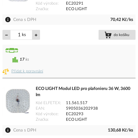
Kód výrobce
EC20291
Značka
ECO LIGHT
Cena s DPH
70,42 Kč/ks
ks
do košíku
17
ks
Přidat k porovnání
ECO LIGHT Modul LED pro plafonieru 36 W, 3600
lm
Kód ELFETEX
11.561.517
EAN
5905036202938
Kód výrobce
EC20293
Značka
ECO LIGHT
Cena s DPH
130,68 Kč/ks