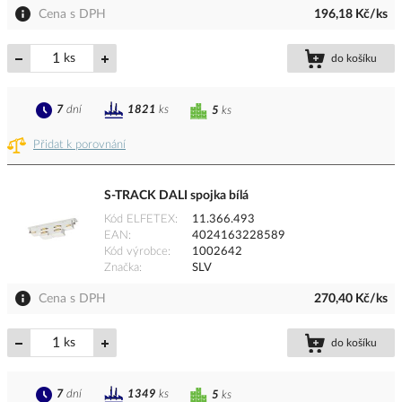
Cena s DPH
196,18 Kč/ks
ks
do košíku
7
dní
1821
ks
5
ks
Přidat k porovnání
S-TRACK DALI spojka bílá
Kód ELFETEX
11.366.493
EAN
4024163228589
Kód výrobce
1002642
Značka
SLV
Cena s DPH
270,40 Kč/ks
ks
do košíku
7
dní
1349
ks
5
ks