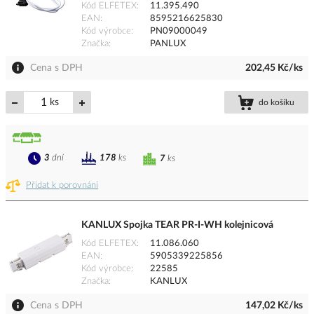
Kód ELFETEX
11.395.490
EAN
8595216625830
Kód výrobce
PN09000049
Značka
PANLUX
Cena s DPH
202,45 Kč/ks
ks
do košíku
3
dní
178
ks
7
ks
Přidat k porovnání
KANLUX Spojka TEAR PR-I-WH kolejnicová
Kód ELFETEX
11.086.060
EAN
5905339225856
Kód výrobce
22585
Značka
KANLUX
Cena s DPH
147,02 Kč/ks