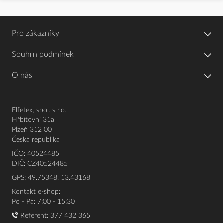
Pro zákazníky
Souhrn podmínek
O nás
Elfetex, spol. s r.o.
Hřbitovní 31a
Plzeň 312 00
Česká republika
IČO: 40524485
DIČ: CZ40524485
GPS: 49.75348, 13.43168
Kontakt e-shop:
Po - Pá: 7:00 - 15:30
Referent:
377 432 365