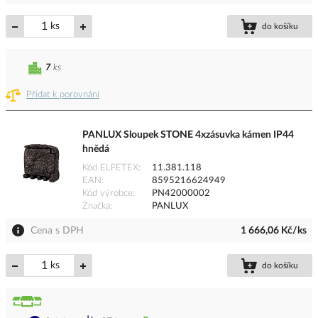
ks
do košíku
7
ks
Přidat k porovnání
PANLUX Sloupek STONE 4xzásuvka kámen IP44
hnědá
Kód ELFETEX
11.381.118
EAN
8595216624949
Kód výrobce
PN42000002
Značka
PANLUX
Cena s DPH
1 666,06 Kč/ks
ks
do košíku