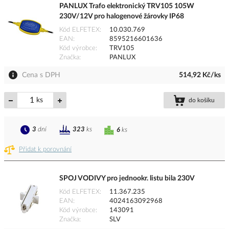
PANLUX Trafo elektronický TRV105 105W
230V/12V pro halogenové žárovky IP68
Kód ELFETEX
10.030.769
EAN
8595216601636
Kód výrobce
TRV105
Značka
PANLUX
Cena s DPH
514,92 Kč/ks
ks
do košíku
3
dní
323
ks
6
ks
Přidat k porovnání
SPOJ VODIVY pro jednookr. listu bila 230V
Kód ELFETEX
11.367.235
EAN
4024163092968
Kód výrobce
143091
Značka
SLV