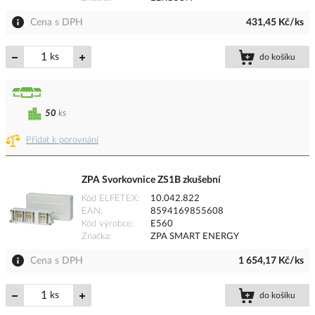
Cena s DPH
431,45 Kč/ks
ks
do košíku
50
ks
Přidat k porovnání
ZPA Svorkovnice ZS1B zkušební
Kód ELFETEX
10.042.822
EAN
8594169855608
Kód výrobce
E560
Značka
ZPA SMART ENERGY
Cena s DPH
1 654,17 Kč/ks
ks
do košíku