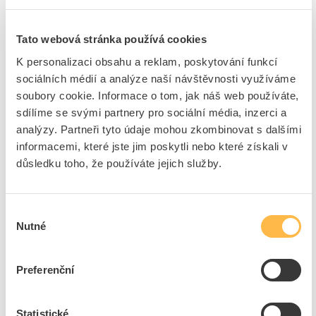
Cena s DPH
1 666,06 Kč/ks
Tato webová stránka používá cookies
ks
do košíku
K personalizaci obsahu a reklam, poskytování funkcí
sociálních médií a analýze naší návštěvnosti využíváme
soubory cookie. Informace o tom, jak náš web používáte,
3
dní
19
ks
10
ks
sdílíme se svými partnery pro sociální média, inzerci a
analýzy. Partneři tyto údaje mohou zkombinovat s dalšími
Přidat k porovnání
informacemi, které jste jim poskytli nebo které získali v
důsledku toho, že používáte jejich služby.
PANLUX Trafo elektronické TR150 240V/12V 50-
150W IP20
Kód ELFETEX
10.032.606
Výběr
EAN
6925587238391
Nutné
souhlasu
Kód výrobce
TR150
Značka
PANLUX
Preferenční
Cena s DPH
618,73 Kč/ks
ks
do košíku
Statistické