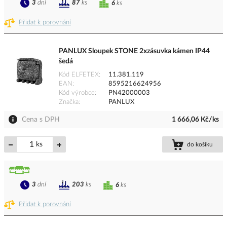
3
dní
87
ks
6
ks
Přidat k porovnání
PANLUX Sloupek STONE 2xzásuvka kámen IP44
šedá
Kód ELFETEX
11.381.119
EAN
8595216624956
Kód výrobce
PN42000003
Značka
PANLUX
Cena s DPH
1 666,06 Kč/ks
ks
do košíku
3
dní
203
ks
6
ks
Přidat k porovnání