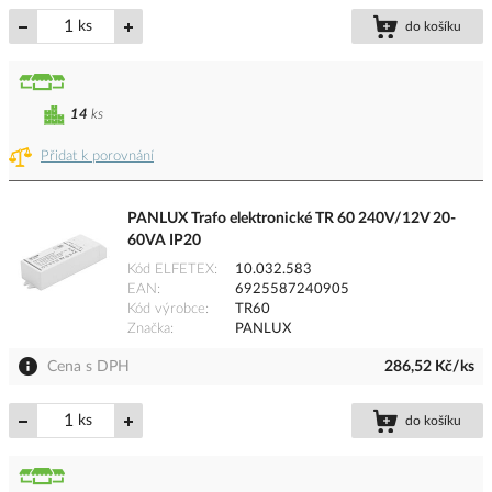
ks
do košíku
14
ks
Přidat k porovnání
PANLUX Trafo elektronické TR 60 240V/12V 20-
60VA IP20
Kód ELFETEX
10.032.583
EAN
6925587240905
Kód výrobce
TR60
Značka
PANLUX
Cena s DPH
286,52 Kč/ks
ks
do košíku