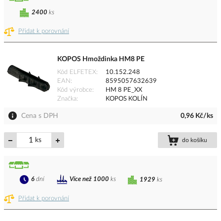
2400
ks
Přidat k porovnání
KOPOS Hmoždinka HM8 PE
Kód ELFETEX
10.152.248
EAN
8595057632639
Kód výrobce
HM 8 PE_XX
Značka
KOPOS KOLÍN
Cena s DPH
0,96 Kč/ks
ks
do košíku
6
dní
Více než 1000
ks
1929
ks
Přidat k porovnání