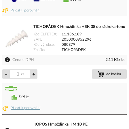
Přidat k porovnání
TICHOPÁDEK Hmoždinka HSK 38 do sádrokartonu
Kód ELFETEX
11.136.189
EAN
2050000952296
Kód výrobce
080879
Značka
TICHOPÁDEK
Cena s DPH
2,11 Kč/ks
ks
do košíku
519
ks
Přidat k porovnání
KOPOS Hmoždinka HM 10 PE