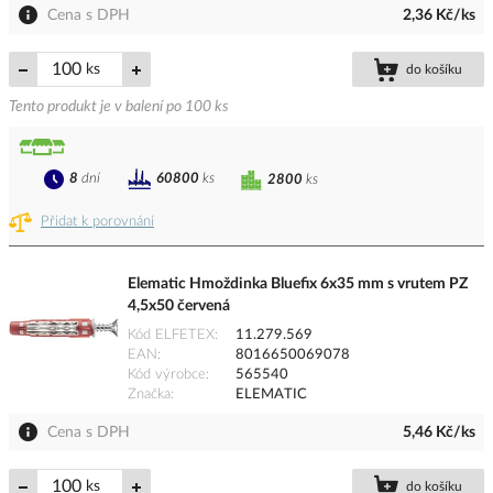
Cena s DPH
2,36 Kč/ks
ks
do košíku
Tento produkt je v balení po 100 ks
8
dní
60800
ks
2800
ks
Přidat k porovnání
Elematic Hmoždinka Bluefix 6x35 mm s vrutem PZ
4,5x50 červená
Kód ELFETEX
11.279.569
EAN
8016650069078
Kód výrobce
565540
Značka
ELEMATIC
Cena s DPH
5,46 Kč/ks
ks
do košíku