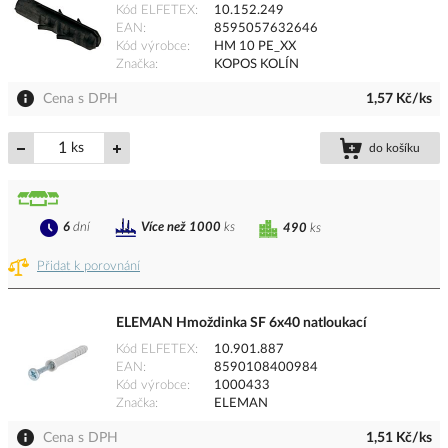
Kód ELFETEX
10.152.249
EAN
8595057632646
Kód výrobce
HM 10 PE_XX
Značka
KOPOS KOLÍN
Cena s DPH
1,57 Kč/ks
ks
do košíku
6
dní
Více než 1000
ks
490
ks
Přidat k porovnání
ELEMAN Hmoždinka SF 6x40 natloukací
Kód ELFETEX
10.901.887
EAN
8590108400984
Kód výrobce
1000433
Značka
ELEMAN
Cena s DPH
1,51 Kč/ks