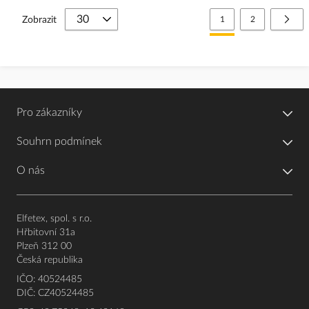
Stránka
Právě si prohlížíte stránk
Stránka
Strá
Další
Zobrazit
1
2
Pro zákazníky
Souhrn podmínek
O nás
Elfetex, spol. s r.o.
Hřbitovní 31a
Plzeň 312 00
Česká republika
IČO: 40524485
DIČ: CZ40524485