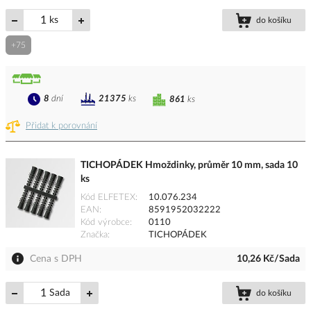
ks
do košíku
+75
8
dní
21375
ks
861
ks
Přidat k porovnání
TICHOPÁDEK Hmoždinky, průměr 10 mm, sada 10
ks
Kód ELFETEX
10.076.234
EAN
8591952032222
Kód výrobce
0110
Značka
TICHOPÁDEK
Cena s DPH
10,26 Kč/Sada
Sada
do košíku