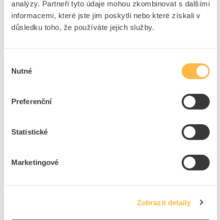
analýzy. Partneři tyto údaje mohou zkombinovat s dalšími
Přidat k porovnání
informacemi, které jste jim poskytli nebo které získali v
důsledku toho, že používáte jejich služby.
TICHOPÁDEK Hmoždinky, průměr 8 mm, sada 10 ks
Kód ELFETEX
10.076.231
Výběr
EAN
8591952032215
Nutné
Kód výrobce
0108
souhlasu
Značka
TICHOPÁDEK
Cena s DPH
6,27 Kč/Sada
Preferenční
Sada
do košíku
Statistické
1043
Sada
Marketingové
Přidat k porovnání
Zobrazit detaily
TICHOPÁDEK Hmoždinky, průměr 6 mm, sada 10 ks