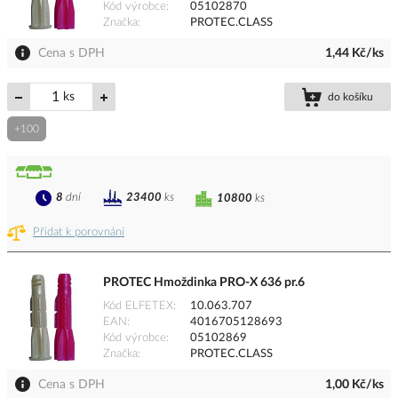
Kód výrobce
05102870
Značka
PROTEC.CLASS
Cena s DPH
1,44 Kč/ks
ks
do košíku
+100
8
dní
23400
ks
10800
ks
Přidat k porovnání
PROTEC Hmoždinka PRO-X 636 pr.6
Kód ELFETEX
10.063.707
EAN
4016705128693
Kód výrobce
05102869
Značka
PROTEC.CLASS
Cena s DPH
1,00 Kč/ks