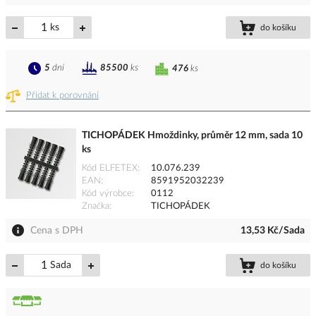
ks
do košíku
5
dní
85500
ks
476
ks
Přidat k porovnání
TICHOPÁDEK Hmoždinky, průměr 12 mm, sada 10
ks
Kód ELFETEX
10.076.239
EAN
8591952032239
Kód výrobce
0112
Značka
TICHOPÁDEK
Cena s DPH
13,53 Kč/Sada
Sada
do košíku