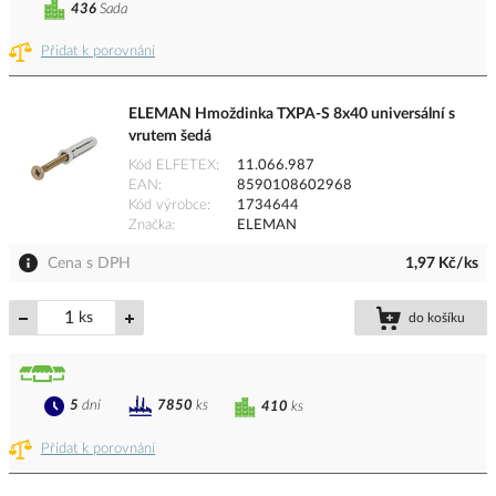
436
Sada
Přidat k porovnání
ELEMAN Hmoždinka TXPA-S 8x40 universální s
vrutem šedá
Kód ELFETEX
11.066.987
EAN
8590108602968
Kód výrobce
1734644
Značka
ELEMAN
Cena s DPH
1,97 Kč/ks
ks
do košíku
5
dní
7850
ks
410
ks
Přidat k porovnání