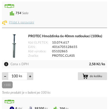
754
Sada
Přidat k porovnání
PROTEC Hmoždinka 6x 40mm natloukací (100ks)
Kód ELFETEX
10.074.617
EAN
4016705128655
Kód výrobce
05102865
Značka
PROTEC.CLASS
Cena s DPH
2,58 Kč/ks
ks
do košíku
+100
Tento produkt je v balení po 100 ks
8
dní
98300
ks
700
ks