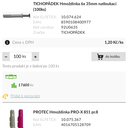
TICHOPÁDEK Hmoždinka 6x 35mm natloukací
(100ks)
Kód ELFETEX
10.074.624
EAN
8590108400977
Kód výrobce
92U0635
Značka
TICHOPÁDEK
Cena s DPH
1,20 Kč/ks
ks
do košíku
Tento produkt je v balení po 100 ks
17600
ks
Přidat k porovnání
PROTEC Hmoždinka PRO-X 851 pr.8
Kód ELFETEX
10.075.367
EAN
4016705128709