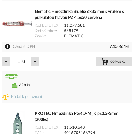
Elematic Hmoždinka Bluefix 6x35 mm s vrutem s
půlkulatou hlavou PZ 4,5x50 červená
Kód ELFETEX
11.279.581
Kód výrobce
568179
Značka
ELEMATIC
Cena s DPH
7,15 Kč/ks
ks
do košíku
650
ks
Přidat k porovnání
PROTEC Hmoždinka PGKD-M_K pr.3,5-5mm
(200ks)
Kód ELFETEX
11.610.648
EAN
4016705166794