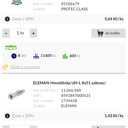
Kód výrobce
05106679
Značka
PROTEC.CLASS
Cena s DPH
5,64 Kč/ks
ks
do košíku
8
dní
11600
ks
600
ks
Přidat k porovnání
ELEMAN Hmoždinka UH-L 8x51 uzlovací
Kód ELFETEX
11.066.969
EAN
8592847000531
Kód výrobce
1734428
Značka
ELEMAN
Cena s DPH
1,43 Kč/ks