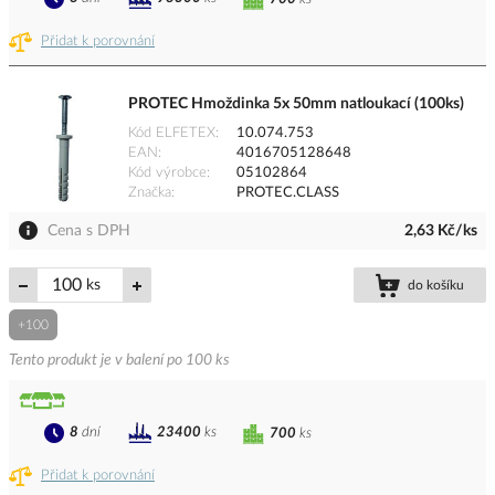
Přidat k porovnání
PROTEC Hmoždinka 5x 50mm natloukací (100ks)
Kód ELFETEX
10.074.753
EAN
4016705128648
Kód výrobce
05102864
Značka
PROTEC.CLASS
Cena s DPH
2,63 Kč/ks
ks
do košíku
+100
Tento produkt je v balení po 100 ks
8
dní
23400
ks
700
ks
Přidat k porovnání