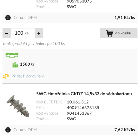
Kód výrobce
9059053075
Značka
SWG
Cena s DPH
1,91 Kč/ks
ks
do košíku
Tento produkt je v balení po 100 ks
1500
ks
Přidat k porovnání
SWG Hmoždinka GKDZ 14,5x33 do sádrokartonu
Kód ELFETEX
10.061.312
EAN
4009146378185
Kód výrobce
9041453367
Značka
SWG
Cena s DPH
7,62 Kč/ks