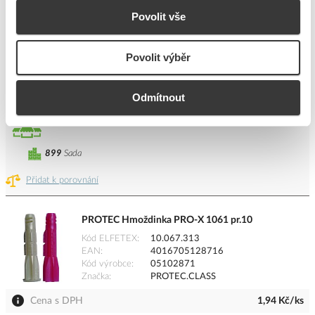
Kód ELFETEX
10.076.226
EAN
8591952032208
Povolit vše
Kód výrobce
0106
Značka
TICHOPÁDEK
Povolit výběr
Cena s DPH
4,69 Kč/Sada
Odmítnout
Sada
do košíku
899
Sada
Přidat k porovnání
PROTEC Hmoždinka PRO-X 1061 pr.10
Kód ELFETEX
10.067.313
EAN
4016705128716
Kód výrobce
05102871
Značka
PROTEC.CLASS
Cena s DPH
1,94 Kč/ks