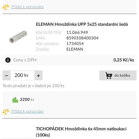
Přidat k porovnání
ELEMAN Hmoždinka UPP 5x25 standardní šedá
Kód ELFETEX
11.066.949
EAN
8590108400304
Kód výrobce
1734054
Značka
ELEMAN
Cena s DPH
0,25 Kč/ks
ks
do košíku
Tento produkt je v balení po 200 ks
3200
ks
Přidat k porovnání
TICHOPÁDEK Hmoždinka 6x 45mm natloukací
(100ks)