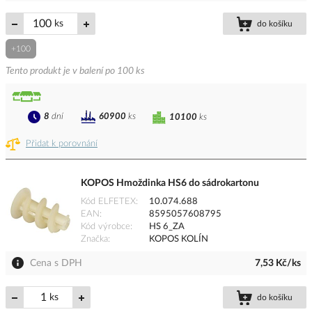
ks
do košíku
+100
Tento produkt je v balení po 100 ks
8
dní
60900
ks
10100
ks
Přidat k porovnání
KOPOS Hmoždinka HS6 do sádrokartonu
Kód ELFETEX
10.074.688
EAN
8595057608795
Kód výrobce
HS 6_ZA
Značka
KOPOS KOLÍN
Cena s DPH
7,53 Kč/ks
ks
do košíku