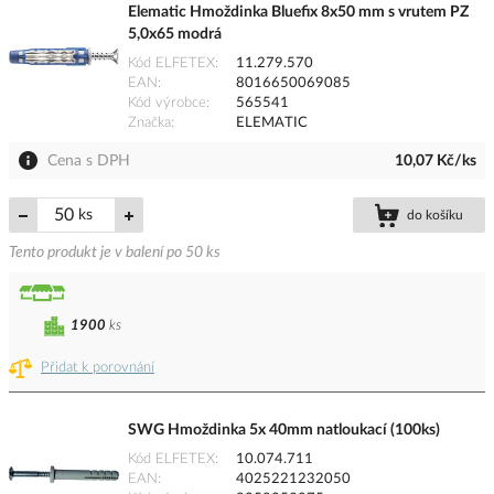
Elematic Hmoždinka Bluefix 8x50 mm s vrutem PZ
5,0x65 modrá
Kód ELFETEX
11.279.570
EAN
8016650069085
Kód výrobce
565541
Značka
ELEMATIC
Cena s DPH
10,07 Kč/ks
ks
do košíku
Tento produkt je v balení po 50 ks
1900
ks
Přidat k porovnání
SWG Hmoždinka 5x 40mm natloukací (100ks)
Kód ELFETEX
10.074.711
EAN
4025221232050