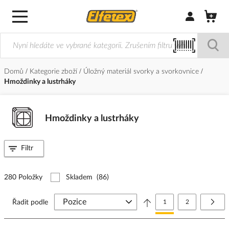
Přihlásit/Regi
Domů
Kategorie zboží
Úložný materiál svorky a svorkovnice
Hmoždinky a lustrháky
Hmoždinky a lustrháky
Filtr
280 Položky
Skladem
(86)
Stránka
Právě si prohlížíte stránk
Stránka
Strá
Další
Řadit podle
1
2