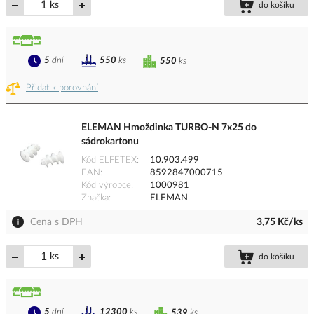
ks
do košíku
5
dní
550
ks
550
ks
Přidat k porovnání
ELEMAN Hmoždinka TURBO-N 7x25 do
sádrokartonu
Kód ELFETEX
10.903.499
EAN
8592847000715
Kód výrobce
1000981
Značka
ELEMAN
Cena s DPH
3,75 Kč/ks
ks
do košíku
5
dní
12300
ks
539
ks