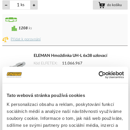
ks
do košíku
1208
ks
Přidat k porovnání
ELEMAN Hmoždinka UH-L 6x38 uzlovací
Kód ELFETEX
11.066.967
EAN
8592847000517
Kód výrobce
1734424
Značka
ELEMAN
Cena s DPH
0,91 Kč/ks
Tato webová stránka používá cookies
ks
do košíku
K personalizaci obsahu a reklam, poskytování funkcí
sociálních médií a analýze naší návštěvnosti využíváme
soubory cookie. Informace o tom, jak náš web používáte,
sdílíme se svými partnery pro sociální média, inzerci a
5
dní
1100
ks
1130
ks