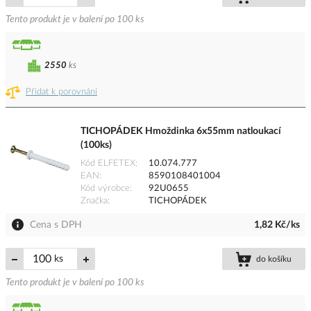
Tento produkt je v balení po 100 ks
2550
ks
Přidat k porovnání
TICHOPÁDEK Hmoždinka 6x55mm natloukací
(100ks)
Kód ELFETEX
10.074.777
EAN
8590108401004
Kód výrobce
92U0655
Značka
TICHOPÁDEK
Cena s DPH
1,82 Kč/ks
ks
do košíku
Tento produkt je v balení po 100 ks