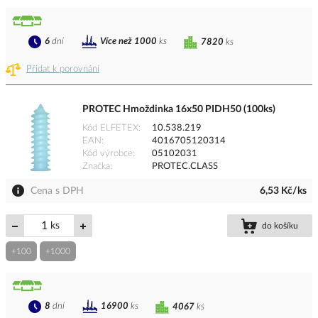
6
dní
Více než 1000
ks
7820
ks
Přidat k porovnání
PROTEC Hmoždinka 16x50 PIDH50 (100ks)
Kód ELFETEX
10.538.219
EAN
4016705120314
Kód výrobce
05102031
Značka
PROTEC.CLASS
Cena s DPH
6,53 Kč/ks
ks
do košíku
+100
+1000
8
dní
16900
ks
4067
ks