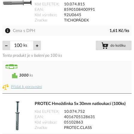
Kód ELFETEX
10.074.815
EAN
8590108400991
Kód výrobce
92U0645
Značka
TICHOPÁDEK
Cena s DPH
1,61 Kč/ks
ks
do košíku
Tento produkt je v balení po 100 ks
3000
ks
Přidat k porovnání
PROTEC Hmoždinka 5x 30mm natloukací (100ks)
Kód ELFETEX
10.074.752
EAN
4016705128631
Kód výrobce
05102863
Značka
PROTEC.CLASS