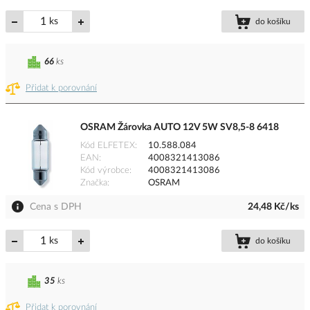
ks
do košíku
66
ks
Přidat k porovnání
OSRAM Žárovka AUTO 12V 5W SV8,5-8 6418
Kód ELFETEX
10.588.084
EAN
4008321413086
Kód výrobce
4008321413086
Značka
OSRAM
Cena s DPH
24,48 Kč/ks
ks
do košíku
35
ks
Přidat k porovnání