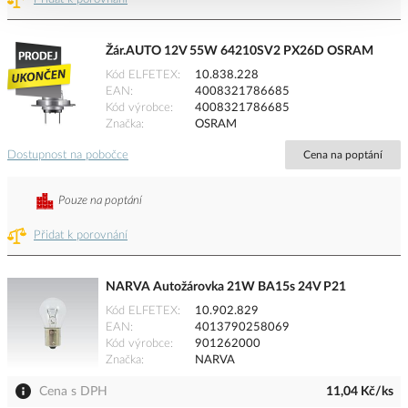
Žár.AUTO 12V 55W 64210SV2 PX26D OSRAM
Kód ELFETEX
10.838.228
EAN
4008321786685
Kód výrobce
4008321786685
Značka
OSRAM
Dostupnost na pobočce
Cena na poptání
Pouze na poptání
Přidat k porovnání
NARVA Autožárovka 21W BA15s 24V P21
Kód ELFETEX
10.902.829
EAN
4013790258069
Kód výrobce
901262000
Značka
NARVA
Cena s DPH
11,04 Kč/ks