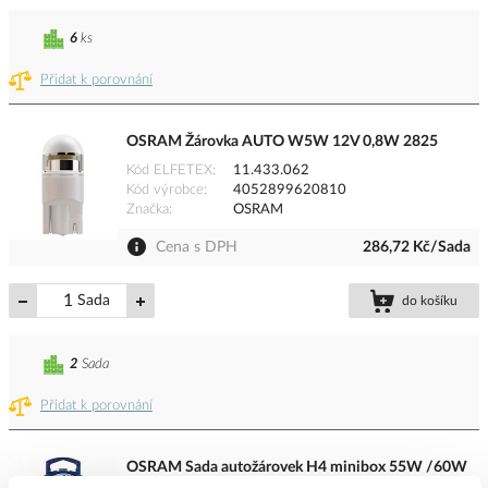
6
ks
Přidat k porovnání
OSRAM Žárovka AUTO W5W 12V 0,8W 2825
Kód ELFETEX
11.433.062
Kód výrobce
4052899620810
Značka
OSRAM
Cena s DPH
286,72 Kč/Sada
Sada
do košíku
2
Sada
Přidat k porovnání
OSRAM Sada autožárovek H4 minibox 55W /60W