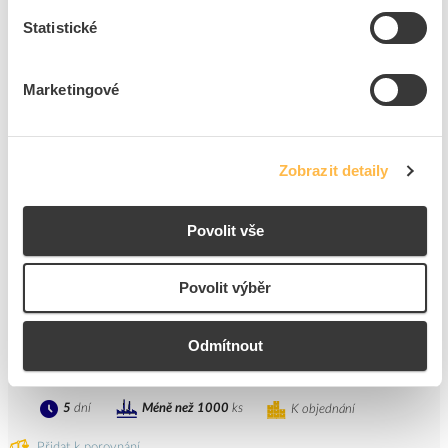
Statistické
ks
do košíku
Marketingové
5
dní
Méně než 1000
ks
K objednání
Přidat k porovnání
Zobrazit detaily
Žár. C5W T10x36 12V 10W S8,5 clear LIMA
Kód ELFETEX
10.873.335
Povolit vše
EAN
8595209929747
Kód výrobce
901305020
Značka
LIMA
Povolit výběr
Cena s DPH
4,96 Kč/ks
Odmítnout
ks
do košíku
5
dní
Méně než 1000
ks
K objednání
Přidat k porovnání