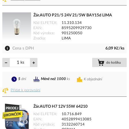
Žár.AUTO P21/5 24V 21/5W BAY15d LIMA
Kód ELFETEX
11.310.134
EAN
8595209929730
Kód výrobce
901250050
Značka
LIMA
Cena s DPH
6,09 Kč/ks
ks
do košíku
5
dní
Méně než 1000
ks
K objednání
Přidat k porovnání
Žár.AUTO H7 12V 55W 64210
Kód ELFETEX
10.716.849
EAN
4052899413085
Kód výrobce
3132260714