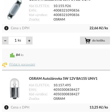
Kód ELFETEX
10.155.926
EAN
4008321090836
Kód výrobce
4008321090836
Značka
OSRAM
Cena s DPH
22,66 Kč/ks
ks
do košíku
84
ks
Přidat k porovnání
OSRAM Autožárovka 5W 12V BA15S UNV1
Kód ELFETEX
10.157.495
EAN
4050300838427
Kód výrobce
4050300838427
Značka
OSRAM
Cena s DPH
13,25 Kč/ks