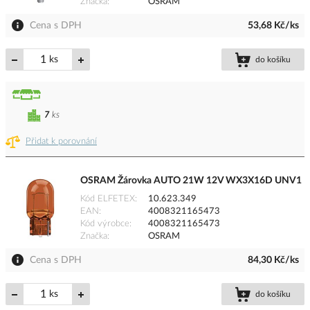
Značka
OSRAM
Cena s DPH
53,68 Kč/ks
ks
do košíku
7
ks
Přidat k porovnání
OSRAM Žárovka AUTO 21W 12V WX3X16D UNV1
Kód ELFETEX
10.623.349
EAN
4008321165473
Kód výrobce
4008321165473
Značka
OSRAM
Cena s DPH
84,30 Kč/ks
ks
do košíku