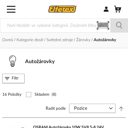
Přihlásit/Regi
Domů
Kategorie zboží
Světelné zdroje
Žárovky
Autožárovky
Autožárovky
Filtr
16 Položky
Skladem
(8)
Řadit podle
OSRAM Autožárovka 10W SV8,5-8 24V