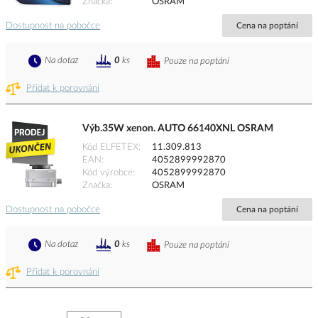
Značka
OSRAM
Dostupnost na pobočce
Cena na poptání
Na dotaz
0
ks
Pouze na poptání
Přidat k porovnání
Výb.35W xenon. AUTO 66140XNL OSRAM
Kód ELFETEX
11.309.813
EAN
4052899992870
Kód výrobce
4052899992870
Značka
OSRAM
Dostupnost na pobočce
Cena na poptání
Na dotaz
0
ks
Pouze na poptání
Přidat k porovnání