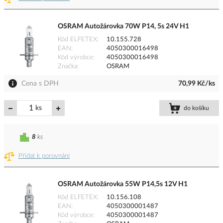
OSRAM Autožárovka 70W P14, 5s 24V H1
Kód ELFETEX
10.155.728
EAN
4050300016498
Kód výrobce
4050300016498
Značka
OSRAM
Cena s DPH
70,99 Kč/ks
ks
do košíku
8
ks
Přidat k porovnání
OSRAM Autožárovka 55W P14,5s 12V H1
Kód ELFETEX
10.156.108
EAN
4050300001487
Kód výrobce
4050300001487