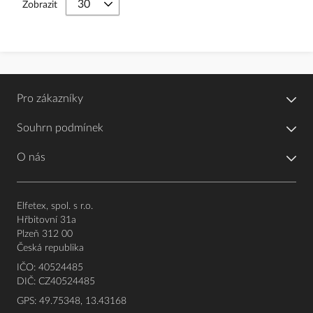
Zobrazit
Pro zákazníky
Souhrn podmínek
O nás
Elfetex, spol. s r.o.
Hřbitovní 31a
Plzeň 312 00
Česká republika
IČO: 40524485
DIČ: CZ40524485
GPS: 49.75348, 13.43168