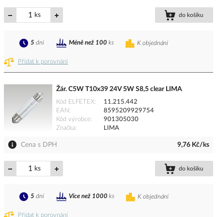
ks
do košíku
5
dní
Méně než 100
ks
K objednání
Přidat k porovnání
Žár. C5W T10x39 24V 5W S8,5 clear LIMA
Kód ELFETEX
11.215.442
EAN
8595209929754
Kód výrobce
901305030
Značka
LIMA
Cena s DPH
9,76 Kč/ks
ks
do košíku
5
dní
Více než 1000
ks
K objednání
Přidat k porovnání