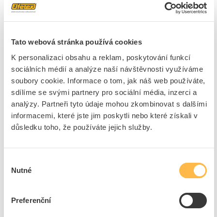
12V P43t halogen.
Kód ELFETEX
10.158.308
EAN
4050300873398
Kód výrobce
4050300873398
Značka
OSRAM
Tato webová stránka používá cookies
Cena s DPH
284,70 Kč/ks
K personalizaci obsahu a reklam, poskytování funkcí
sociálních médií a analýze naší návštěvnosti využíváme
soubory cookie. Informace o tom, jak náš web používáte,
ks
do košíku
sdílíme se svými partnery pro sociální média, inzerci a
analýzy. Partneři tyto údaje mohou zkombinovat s dalšími
1
ks
informacemi, které jste jim poskytli nebo které získali v
důsledku toho, že používáte jejich služby.
Přidat k porovnání
Žár. C5W T10x31 12V 5W S8,5 clear LIMA
Výběr
Kód ELFETEX
10.873.334
Nutné
souhlasu
EAN
8595209929686
Kód výrobce
901305010
Značka
LIMA
Preferenční
Cena s DPH
5,02 Kč/ks