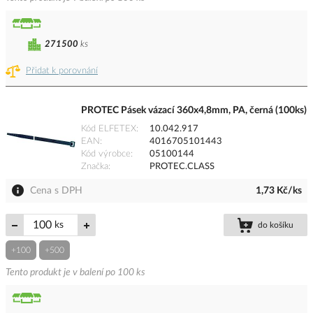
271500
ks
Přidat k porovnání
PROTEC Pásek vázací 360x4,8mm, PA, černá (100ks)
Kód ELFETEX
10.042.917
EAN
4016705101443
Kód výrobce
05100144
Značka
PROTEC.CLASS
Cena s DPH
1,73 Kč/ks
ks
do košíku
+100
+500
Tento produkt je v balení po 100 ks