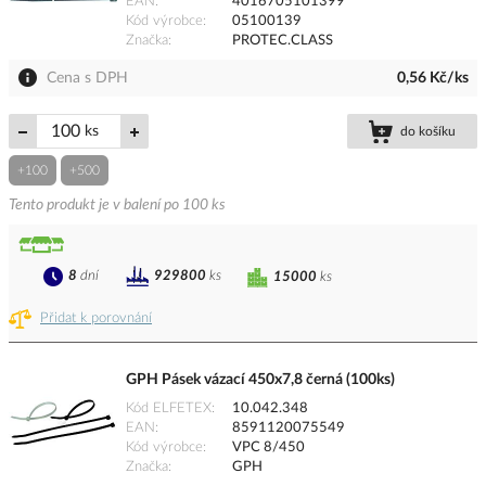
EAN
4016705101399
Kód výrobce
05100139
Značka
PROTEC.CLASS
Cena s DPH
0,56 Kč/ks
ks
do košíku
+100
+500
Tento produkt je v balení po 100 ks
8
dní
929800
ks
15000
ks
Přidat k porovnání
GPH Pásek vázací 450x7,8 černá (100ks)
Kód ELFETEX
10.042.348
EAN
8591120075549
Kód výrobce
VPC 8/450
Značka
GPH