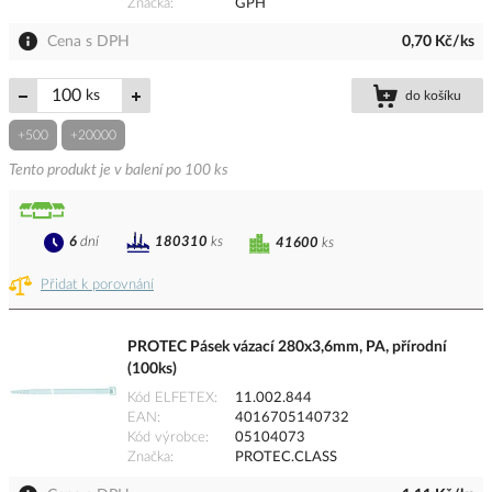
Značka
GPH
Cena s DPH
0,70 Kč/ks
ks
do košíku
+500
+20000
Tento produkt je v balení po 100 ks
6
dní
180310
ks
41600
ks
Přidat k porovnání
PROTEC Pásek vázací 280x3,6mm, PA, přírodní
(100ks)
Kód ELFETEX
11.002.844
EAN
4016705140732
Kód výrobce
05104073
Značka
PROTEC.CLASS