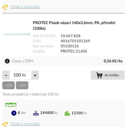
Přidat k porovnání
PROTEC Pásek vázací 140x3,6mm, PA, přírodní
(100ks)
Kód ELFETEX
10.067.828
EAN
4016705101269
Kód výrobce
05100126
Značka
PROTEC.CLASS
Cena s DPH
0,56 Kč/ks
ks
do košíku
+100
+500
Tento produkt je v balení po 100 ks
8
dní
244800
ks
12100
ks
Přidat k porovnání