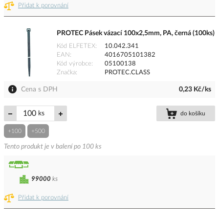
Přidat k porovnání
PROTEC Pásek vázací 100x2,5mm, PA, černá (100ks)
Kód ELFETEX
10.042.341
EAN
4016705101382
Kód výrobce
05100138
Značka
PROTEC.CLASS
Cena s DPH
0,23 Kč/ks
ks
do košíku
+100
+500
Tento produkt je v balení po 100 ks
99000
ks
Přidat k porovnání