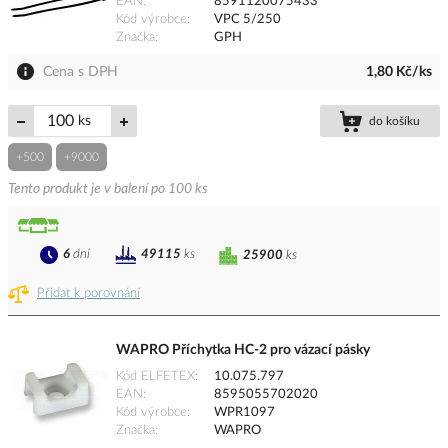
EAN
8591120075433
Kód výrobce
VPC 5/250
Značka
GPH
Cena s DPH
1,80 Kč/ks
ks
do košíku
+500
+9000
Tento produkt je v balení po 100 ks
6
dní
49115
ks
25900
ks
Přidat k porovnání
WAPRO Příchytka HC-2 pro vázací pásky
Kód ELFETEX
10.075.797
EAN
8595055702020
Kód výrobce
WPR1097
Značka
WAPRO