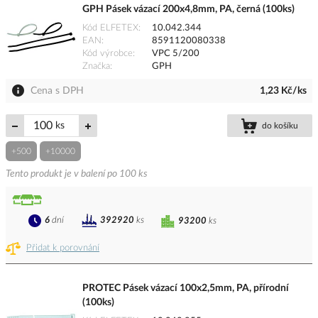
GPH Pásek vázací 200x4,8mm, PA, černá (100ks)
Kód ELFETEX
10.042.344
EAN
8591120080338
Kód výrobce
VPC 5/200
Značka
GPH
Cena s DPH
1,23 Kč/ks
ks
do košíku
+500
+10000
Tento produkt je v balení po 100 ks
6
dní
392920
ks
93200
ks
Přidat k porovnání
PROTEC Pásek vázací 100x2,5mm, PA, přírodní
(100ks)