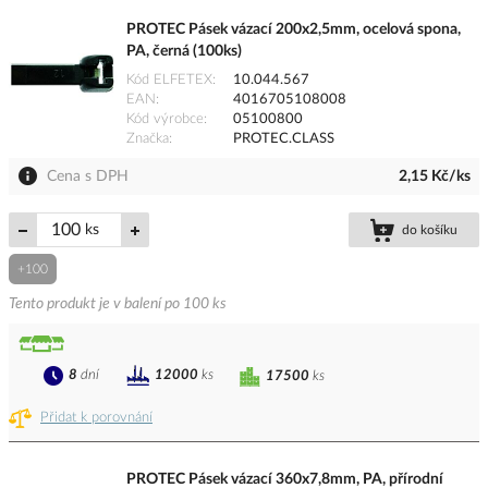
PROTEC Pásek vázací 200x2,5mm, ocelová spona,
PA, černá (100ks)
Kód ELFETEX
10.044.567
EAN
4016705108008
Kód výrobce
05100800
Značka
PROTEC.CLASS
Cena s DPH
2,15 Kč/ks
ks
do košíku
+100
Tento produkt je v balení po 100 ks
8
dní
12000
ks
17500
ks
Přidat k porovnání
PROTEC Pásek vázací 360x7,8mm, PA, přírodní