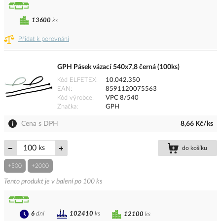
13600
ks
Přidat k porovnání
GPH Pásek vázací 540x7,8 černá (100ks)
Kód ELFETEX
10.042.350
EAN
8591120075563
Kód výrobce
VPC 8/540
Značka
GPH
Cena s DPH
8,66 Kč/ks
ks
do košíku
+500
+2000
Tento produkt je v balení po 100 ks
6
dní
102410
ks
12100
ks