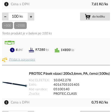
Cena s DPH
7,61 Kč/ks
ks
do košíku
+500
+2500
Tento produkt je v balení po 100 ks
6
dní
97280
ks
14800
ks
Přidat k porovnání
PROTEC Pásek vázací 200x3,6mm, PA, černá (100ks)
Kód ELFETEX
10.042.278
EAN
4016705101405
Kód výrobce
05100140
Značka
PROTEC.CLASS
Cena s DPH
0,75 Kč/ks