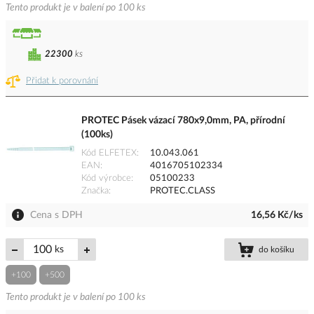
Tento produkt je v balení po 100 ks
22300
ks
Přidat k porovnání
PROTEC Pásek vázací 780x9,0mm, PA, přírodní
(100ks)
Kód ELFETEX
10.043.061
EAN
4016705102334
Kód výrobce
05100233
Značka
PROTEC.CLASS
Cena s DPH
16,56 Kč/ks
ks
do košíku
+100
+500
Tento produkt je v balení po 100 ks