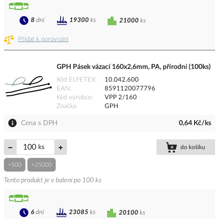
8
dní
19300
ks
21000
ks
Přidat k porovnání
GPH Pásek vázací 160x2,6mm, PA, přírodní (100ks)
Kód ELFETEX
10.042.600
EAN
8591120077796
Kód výrobce
VPP 2/160
Značka
GPH
Cena s DPH
0,64 Kč/ks
ks
do košíku
+500
+25000
Tento produkt je v balení po 100 ks
6
dní
23085
ks
20100
ks