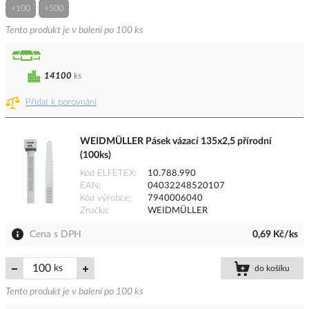
+100
+500
Tento produkt je v balení po 100 ks
14100
ks
Přidat k porovnání
WEIDMÜLLER Pásek vázací 135x2,5 přírodní
(100ks)
Kód ELFETEX
10.788.990
EAN
04032248520107
Kód výrobce
7940006040
Značka
WEIDMÜLLER
Cena s DPH
0,69 Kč/ks
ks
do košíku
Tento produkt je v balení po 100 ks