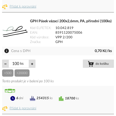
Přidat k porovnání
GPH Pásek vázací 200x2,6mm, PA, přírodní (100ks)
Kód ELFETEX
10.042.819
EAN
8591120075006
Kód výrobce
VPP 2/200
Značka
GPH
Cena s DPH
0,70 Kč/ks
ks
do košíku
+500
+20000
Tento produkt je v balení po 100 ks
6
dní
254315
ks
18700
ks
Přidat k porovnání