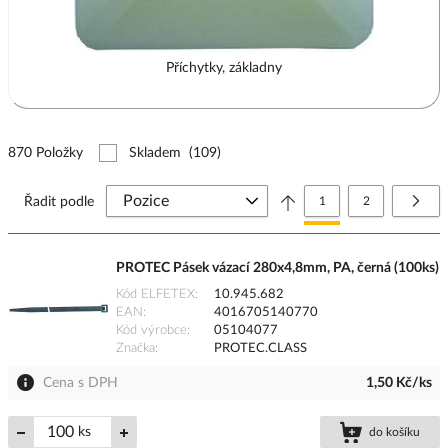
Příchytky, základny
870 Položky
Skladem
(109)
Stránka
Právě si prohlížíte stránk
Stránka
Strá
Další
Řadit podle
1
2
PROTEC Pásek vázací 280x4,8mm, PA, černá (100ks)
Kód ELFETEX
10.945.682
EAN
4016705140770
Kód výrobce
05104077
Značka
PROTEC.CLASS
Cena s DPH
1,50 Kč/ks
ks
do košíku