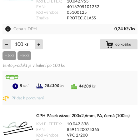
Kód ELFETEX
10.042.955
EAN
4016705101252
Kód výrobce
05100125
Značka
PROTEC.CLASS
Cena s DPH
0,24 Kč/ks
ks
do košíku
+100
+500
Tento produkt je v balení po 100 ks
8
dní
284300
ks
44200
ks
Přidat k porovnání
GPH Pásek vázací 200x2,6mm, PA, černá (100ks)
Kód ELFETEX
10.042.338
EAN
8591120075365
Kód výrobce
VPC 2/200