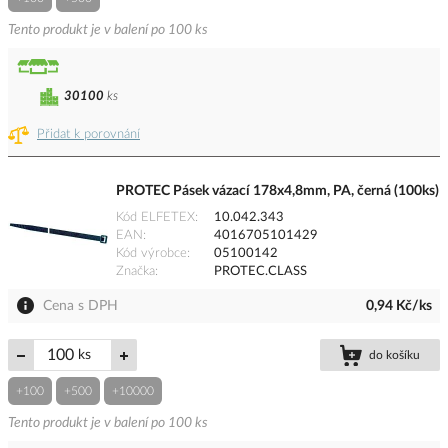
Tento produkt je v balení po 100 ks
30100
ks
Přidat k porovnání
PROTEC Pásek vázací 178x4,8mm, PA, černá (100ks)
Kód ELFETEX
10.042.343
EAN
4016705101429
Kód výrobce
05100142
Značka
PROTEC.CLASS
Cena s DPH
0,94 Kč/ks
ks
do košíku
+100
+500
+10000
Tento produkt je v balení po 100 ks