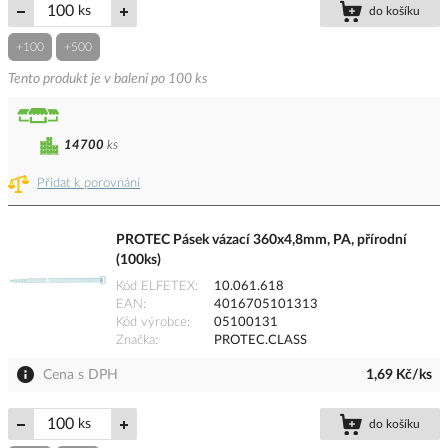
ks
do košíku
+100
+500
Tento produkt je v balení po 100 ks
14700
ks
Přidat k porovnání
PROTEC Pásek vázací 360x4,8mm, PA, přírodní
(100ks)
Kód ELFETEX
10.061.618
EAN
4016705101313
Kód výrobce
05100131
Značka
PROTEC.CLASS
Cena s DPH
1,69 Kč/ks
ks
do košíku