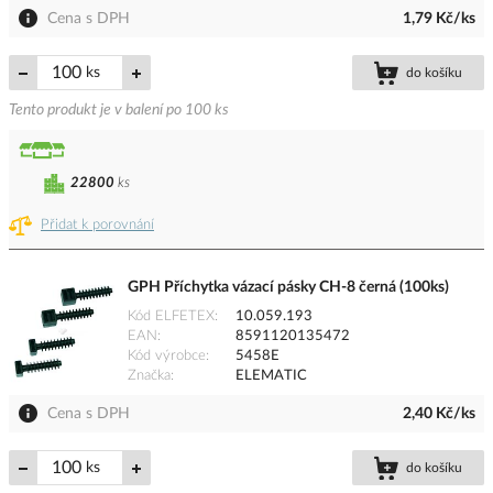
Cena s DPH
1,79 Kč/ks
ks
do košíku
Tento produkt je v balení po 100 ks
22800
ks
Přidat k porovnání
GPH Příchytka vázací pásky CH-8 černá (100ks)
Kód ELFETEX
10.059.193
EAN
8591120135472
Kód výrobce
5458E
Značka
ELEMATIC
Cena s DPH
2,40 Kč/ks
ks
do košíku