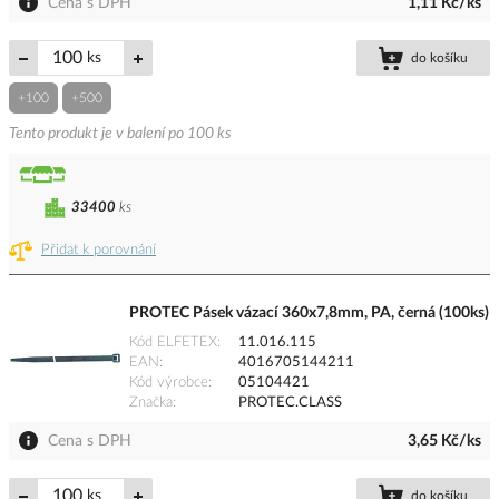
Cena s DPH
1,11 Kč/ks
ks
do košíku
+100
+500
Tento produkt je v balení po 100 ks
33400
ks
Přidat k porovnání
PROTEC Pásek vázací 360x7,8mm, PA, černá (100ks)
Kód ELFETEX
11.016.115
EAN
4016705144211
Kód výrobce
05104421
Značka
PROTEC.CLASS
Cena s DPH
3,65 Kč/ks
ks
do košíku