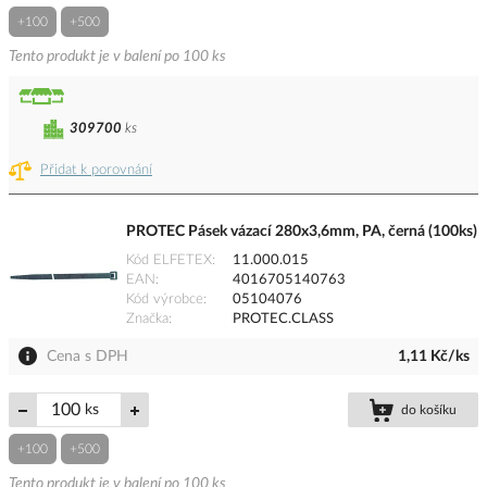
+100
+500
Tento produkt je v balení po 100 ks
309700
ks
Přidat k porovnání
PROTEC Pásek vázací 280x3,6mm, PA, černá (100ks)
Kód ELFETEX
11.000.015
EAN
4016705140763
Kód výrobce
05104076
Značka
PROTEC.CLASS
Cena s DPH
1,11 Kč/ks
ks
do košíku
+100
+500
Tento produkt je v balení po 100 ks