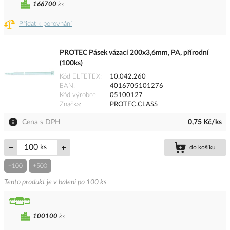
166700
ks
Přidat k porovnání
PROTEC Pásek vázací 200x3,6mm, PA, přírodní
(100ks)
Kód ELFETEX
10.042.260
EAN
4016705101276
Kód výrobce
05100127
Značka
PROTEC.CLASS
Cena s DPH
0,75 Kč/ks
ks
do košíku
+100
+500
Tento produkt je v balení po 100 ks
100100
ks