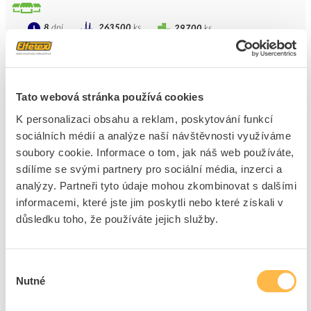
8
dní
263500
ks
29700
ks
Přidat k porovnání
GPH Pásek vázací 360x3,6mm, PA, černá (100ks)
Tato webová stránka používá cookies
Kód ELFETEX
10.042.339
K personalizaci obsahu a reklam, poskytování funkcí
EAN
8591120075402
sociálních médií a analýze naší návštěvnosti využíváme
Kód výrobce
VPC 4/360
Značka
GPH
soubory cookie. Informace o tom, jak náš web používáte,
sdílíme se svými partnery pro sociální média, inzerci a
Cena s DPH
2,43 Kč/ks
analýzy. Partneři tyto údaje mohou zkombinovat s dalšími
informacemi, které jste jim poskytli nebo které získali v
ks
do košíku
důsledku toho, že používáte jejich služby.
+500
+7500
Tento produkt je v balení po 100 ks
Výběr
Nutné
souhlasu
6
dní
128440
ks
28200
ks