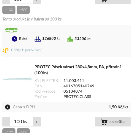
+100
+500
Tento produkt je v balení po 100 ks
8
dní
126800
ks
33200
ks
Přidat k porovnání
PROTEC Pásek vázací 280x4,8mm, PA, přírodní
(100ks)
Kód ELFETEX
11.003.411
EAN
4016705140749
Kód výrobce
05104074
Značka
PROTEC.CLASS
Cena s DPH
1,50 Kč/ks
ks
do košíku
+100
+500