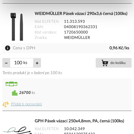
WEIDMÜLLER Pásek vázací 290x3,6 černá (100ks)
Kód ELFETEX
11.313.593
EAN
04008190362331
Kód výrobce
1720650000
Značka
WEIDMÜLLER
Cena s DPH
0,96 Kč/ks
ks
do košíku
Tento produkt je v balení po 100 ks
26700
ks
Přidat k porovnání
GPH Pásek vázací 250x4,8mm, PA, černá (100ks)
Kód ELFETEX
10.042.349