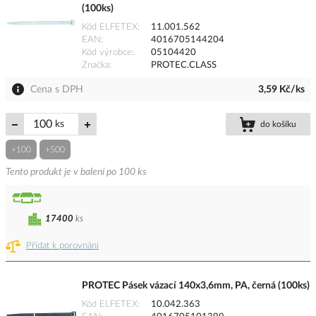
(100ks)
Kód ELFETEX
11.001.562
EAN
4016705144204
Kód výrobce
05104420
Značka
PROTEC.CLASS
Cena s DPH
3,59 Kč/ks
ks
do košíku
+100
+500
Tento produkt je v balení po 100 ks
17400
ks
Přidat k porovnání
PROTEC Pásek vázací 140x3,6mm, PA, černá (100ks)
Kód ELFETEX
10.042.363