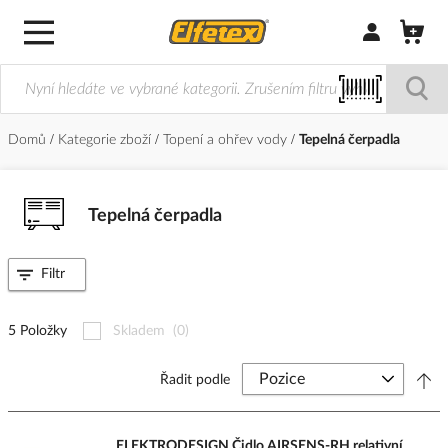
Přihlásit/Regi
Domů
Kategorie zboží
Topení a ohřev vody
Tepelná čerpadla
Tepelná čerpadla
Filtr
5 Položky
Skladem
(0)
Řadit podle
ELEKTRODESIGN Čidlo AIRSENS-RH relativní