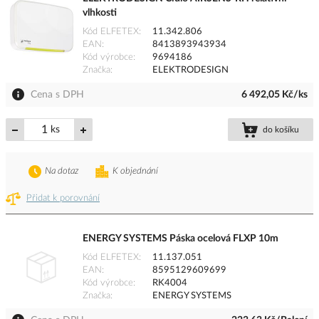
vlhkosti
Kód ELFETEX
11.342.806
EAN
8413893943934
Kód výrobce
9694186
Značka
ELEKTRODESIGN
Cena s DPH
6 492,05 Kč/ks
ks
do košíku
Na dotaz
K objednání
Přidat k porovnání
ENERGY SYSTEMS Páska ocelová FLXP 10m
Kód ELFETEX
11.137.051
EAN
8595129609699
Kód výrobce
RK4004
Značka
ENERGY SYSTEMS