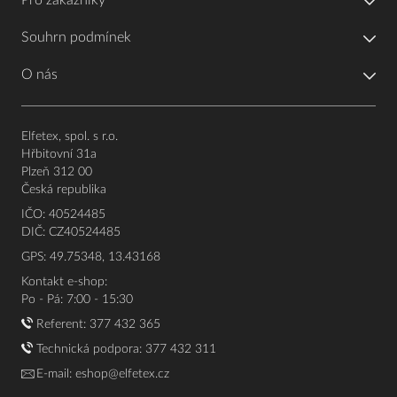
Pro zákazníky
Souhrn podmínek
O nás
Elfetex, spol. s r.o.
Hřbitovní 31a
Plzeň 312 00
Česká republika
IČO: 40524485
DIČ: CZ40524485
GPS: 49.75348, 13.43168
Kontakt e-shop:
Po - Pá: 7:00 - 15:30
Referent:
377 432 365
Technická podpora: 377 432 311
E-mail:
eshop@elfetex.cz