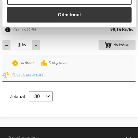
Kód ELFETEX
11.285.282
EAN
8595129611562
Kód výrobce
RK4015
Odmítnout
Značka
ENERGY SYSTEMS
Cena s DPH
98,16 Kč/ks
ks
do košíku
Na dotaz
K objednání
Přidat k porovnání
Zobrazit