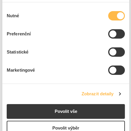
Přidat k porovnání
Výběr
Nutné
souhlasu
ENERGY SYSTEMS Ventil uni Fluo ROOM 04, pro
průměr 125, bílá
Preferenční
Kód ELFETEX
11.137.042
EAN
8595129609606
Kód výrobce
RK2401
Značka
ENERGY SYSTEMS
Statistické
Cena s DPH
952,95 Kč/ks
Marketingové
ks
do košíku
Na dotaz
K objednání
Zobrazit detaily
Přidat k porovnání
Povolit vše
ENERGY SYSTEMS Spona DN 60-215 rychloupínací,
9mm, nerez
Povolit výběr