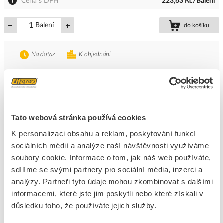
Cena s DPH
223,63 Kč/Balení
Balení
do košíku
Na dotaz
K objednání
Přidat k porovnání
ENERGY SYSTEMS Regulátor průtoku DN125
Kód ELFETEX
11.137.043
Tato webová stránka používá cookies
EAN
8595129609613
K personalizaci obsahu a reklam, poskytování funkcí
Kód výrobce
RK3001
Značka
ENERGY SYSTEMS
sociálních médií a analýze naší návštěvnosti využíváme
soubory cookie. Informace o tom, jak náš web používáte,
Cena s DPH
319,31 Kč/ks
sdílíme se svými partnery pro sociální média, inzerci a
analýzy. Partneři tyto údaje mohou zkombinovat s dalšími
ks
do košíku
informacemi, které jste jim poskytli nebo které získali v
důsledku toho, že používáte jejich služby.
Na dotaz
K objednání