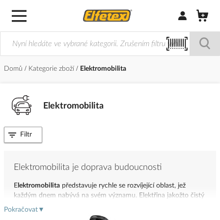
Přihlásit/Regi
Domů
Kategorie zboží
Elektromobilita
Elektromobilita
Filtr
Elektromobilita je doprava budoucnosti
E
lektromobilita
představuje rychle se rozvíjející oblast, jež
každým dnem nabývá na svém významu.
Elektřina jakožto čistý
zdroj energie totiž představuje jeden z perspektivních pohonů
Pokračovat
▼
dopravních prostředků budoucnosti.
Nejdůležitější důvody