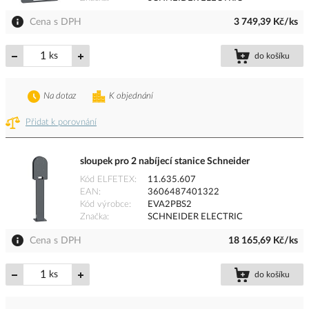
Cena s DPH
3 749,39 Kč/ks
ks
do košíku
Na dotaz
K objednání
Přidat k porovnání
sloupek pro 2 nabíjecí stanice Schneider
Kód ELFETEX
11.635.607
EAN
3606487401322
Kód výrobce
EVA2PBS2
Značka
SCHNEIDER ELECTRIC
Cena s DPH
18 165,69 Kč/ks
ks
do košíku