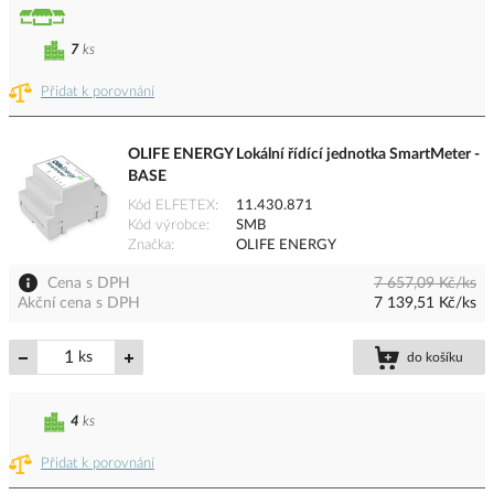
7
ks
Přidat k porovnání
OLIFE ENERGY Lokální řídící jednotka SmartMeter -
BASE
Kód ELFETEX
11.430.871
Kód výrobce
SMB
Značka
OLIFE ENERGY
Cena s DPH
7 657,09 Kč/ks
Akční cena s DPH
7 139,51 Kč/ks
ks
do košíku
4
ks
Přidat k porovnání