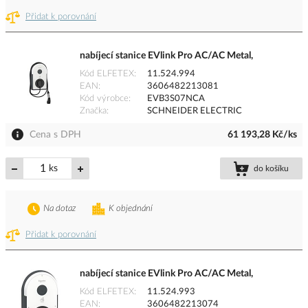
Přidat k porovnání
nabíjecí stanice EVlink Pro AC/AC Metal,
Kód ELFETEX
11.524.994
EAN
3606482213081
Kód výrobce
EVB3S07NCA
Značka
SCHNEIDER ELECTRIC
Cena s DPH
61 193,28 Kč/ks
ks
do košíku
Na dotaz
K objednání
Přidat k porovnání
nabíjecí stanice EVlink Pro AC/AC Metal,
Kód ELFETEX
11.524.993
EAN
3606482213074