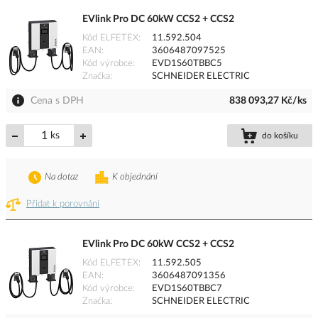
EVlink Pro DC 60kW CCS2 + CCS2
Kód ELFETEX
11.592.504
EAN
3606487097525
Kód výrobce
EVD1S60TBBC5
Značka
SCHNEIDER ELECTRIC
Cena s DPH
838 093,27 Kč/ks
ks
do košíku
Na dotaz
K objednání
Přidat k porovnání
EVlink Pro DC 60kW CCS2 + CCS2
Kód ELFETEX
11.592.505
EAN
3606487091356
Kód výrobce
EVD1S60TBBC7
Značka
SCHNEIDER ELECTRIC