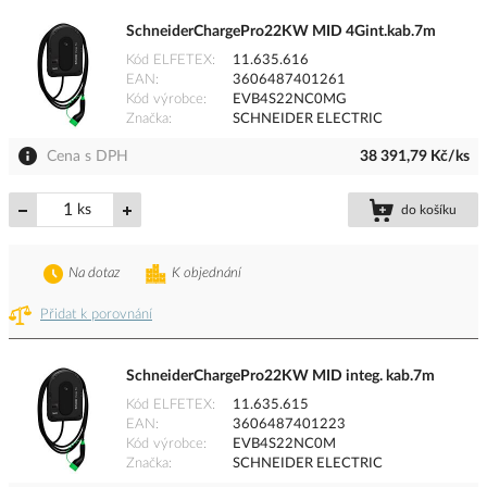
SchneiderChargePro22KW MID 4Gint.kab.7m
Kód ELFETEX
11.635.616
EAN
3606487401261
Kód výrobce
EVB4S22NC0MG
Značka
SCHNEIDER ELECTRIC
Cena s DPH
38 391,79 Kč/ks
ks
do košíku
Na dotaz
K objednání
Přidat k porovnání
SchneiderChargePro22KW MID integ. kab.7m
Kód ELFETEX
11.635.615
EAN
3606487401223
Kód výrobce
EVB4S22NC0M
Značka
SCHNEIDER ELECTRIC