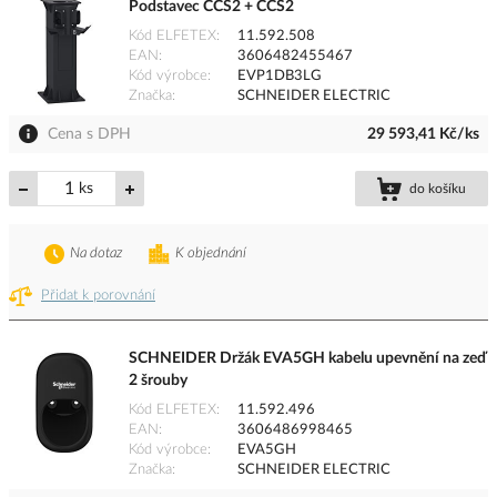
Podstavec CCS2 + CCS2
Kód ELFETEX
11.592.508
EAN
3606482455467
Kód výrobce
EVP1DB3LG
Značka
SCHNEIDER ELECTRIC
Cena s DPH
29 593,41 Kč/ks
ks
do košíku
Na dotaz
K objednání
Přidat k porovnání
SCHNEIDER Držák EVA5GH kabelu upevnění na zeď
2 šrouby
Kód ELFETEX
11.592.496
EAN
3606486998465
Kód výrobce
EVA5GH
Značka
SCHNEIDER ELECTRIC