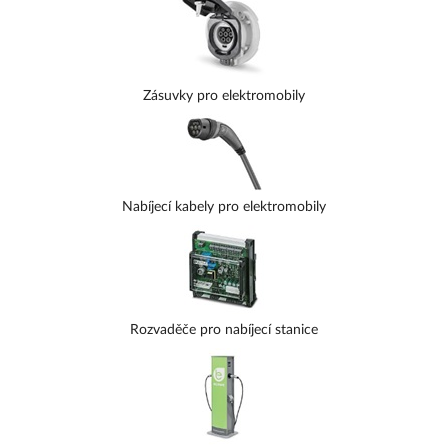
zavádění
elektromobility
jsou nulová produkce emisí, snížení
celkové ekologické zátěže planety a zmírnění efektu globálního
oteplování.
V současnosti je proto kladen důraz nejen na vývoj
elektromobilů a dalších elektrických dopravních prostředků, ale
i na budování dostupné infrastruktury.
Zásuvky pro elektromobily
V našem e-shopu naleznete komplexní řešení elektromobility
včetně
dobíjecích stanic
.
Nabídka zahrnuje
zásuvky pro
elektromobily
,
nabíjecí kabely pro elektromobily
,
nabíjecí stanice
nejrůznějších parametrů v podobě wallboxů k montáži na stěnu
i
samostatných stojanů, rozvaděče pro nabíjecí stanice a další
Nabíjecí kabely pro elektromobily
systémové komponenty.
Mezi
nabíjecími stanicemi
zaujmou například produkty české
technologické firmy
OlifeEnergy
, jež kompletní výrobu i vývoj
svých produktů provádí v České republice.
Tyto
nabíjecí stanice
se vyznačují moderním a vysoce kvalitním zpracováním i
použitím pokročilých technologií.
Z dalších výrobců,
Rozvaděče pro nabíjecí stanice
zabývajících se elektromobilitou, u nás pořídíte například
produkty osvědčených značek jako
KEBA, Schneider Electric,
GreenUp
nebo
Legrand
.
Kromě rozvoje elektromobility rychle roste také obliba
elektrokol.
S prudkým rozvojem této oblasti souvisí i možnosti