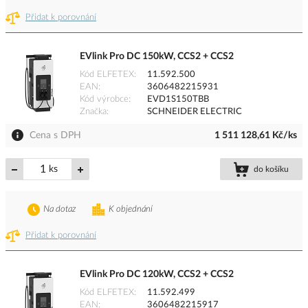
Přidat k porovnání
EVlink Pro DC 150kW, CCS2 + CCS2
Kód ELFETEX
11.592.500
EAN
3606482215931
Kód výrobce
EVD1S150TBB
Značka
SCHNEIDER ELECTRIC
Cena s DPH
1 511 128,61 Kč/ks
ks
do košíku
Na dotaz
K objednání
Přidat k porovnání
EVlink Pro DC 120kW, CCS2 + CCS2
Kód ELFETEX
11.592.499
EAN
3606482215917