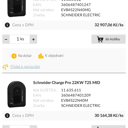
EAN
3606487401247
Kód výrobce
EVB4S22N40MG
Značka
SCHNEIDER ELECTRIC
Cena s DPH
32 907,06 Kč/ks
ks
do košíku
Na dotaz
K objednání
Přidat k porovnání
Schneider Charge Pro 22KW T2S MID
Kód ELFETEX
11.635.611
EAN
3606487401209
Kód výrobce
EVB4S22N40M
Značka
SCHNEIDER ELECTRIC
Cena s DPH
30 164,38 Kč/ks