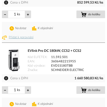
Cena s DPH
852 599,53 Kč/ks
ks
do košíku
Na dotaz
K objednání
Přidat k porovnání
EVlink Pro DC 180kW, CCS2 + CCS2
Kód ELFETEX
11.592.501
EAN
3606482215955
Kód výrobce
EVD1S180TBB
Značka
SCHNEIDER ELECTRIC
Cena s DPH
1 660 580,83 Kč/ks
ks
do košíku
Na dotaz
K objednání