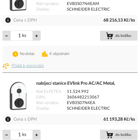
Kód výrobce
EVB3S07N4EAM
Značka
SCHNEIDER ELECTRIC
Cena s DPH
68 216,13 Kč/ks
ks
do košíku
Na dotaz
K objednání
Přidat k porovnání
nabíjecí stanice EVlink Pro AC/AC Metal,
Kód ELFETEX
11.524.992
EAN
3606482213067
Kód výrobce
EVB3S07N4EA
Značka
SCHNEIDER ELECTRIC
Cena s DPH
61 193,28 Kč/ks
ks
do košíku