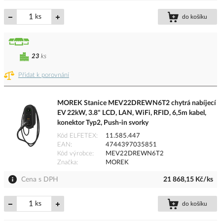
ks
do košíku
23
ks
Přidat k porovnání
MOREK Stanice MEV22DREWN6T2 chytrá nabíjecí
EV 22kW, 3.8" LCD, LAN, WiFi, RFID, 6,5m kabel,
konektor Typ2, Push-in svorky
Kód ELFETEX
11.585.447
EAN
4744397035851
Kód výrobce
MEV22DREWN6T2
Značka
MOREK
Cena s DPH
21 868,15 Kč/ks
ks
do košíku