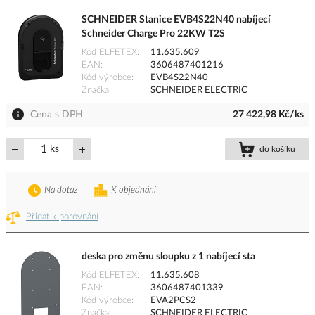
SCHNEIDER Stanice EVB4S22N40 nabíjecí
Schneider Charge Pro 22KW T2S
Kód ELFETEX
11.635.609
EAN
3606487401216
Kód výrobce
EVB4S22N40
Značka
SCHNEIDER ELECTRIC
Cena s DPH
27 422,98 Kč/ks
ks
do košíku
Na dotaz
K objednání
Přidat k porovnání
deska pro změnu sloupku z 1 nabíjecí sta
Kód ELFETEX
11.635.608
EAN
3606487401339
Kód výrobce
EVA2PCS2
Značka
SCHNEIDER ELECTRIC