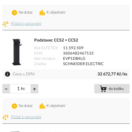
Na dotaz
K objednání
Přidat k porovnání
Podstavec CCS2 + CCS2
Kód ELFETEX
11.592.509
EAN
3606482467132
Kód výrobce
EVP1DB4LG
Značka
SCHNEIDER ELECTRIC
Cena s DPH
32 672,77 Kč/ks
ks
do košíku
Na dotaz
K objednání
Přidat k porovnání