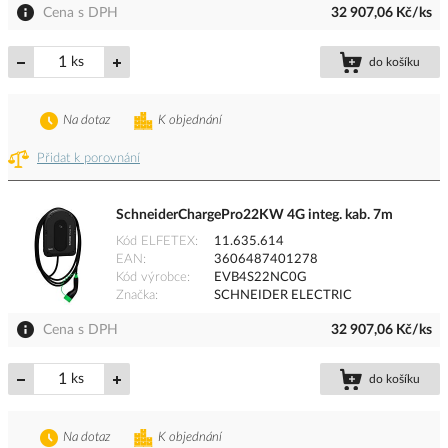
Cena s DPH
32 907,06 Kč/ks
ks
do košíku
Na dotaz
K objednání
Přidat k porovnání
SchneiderChargePro22KW 4G integ. kab. 7m
Kód ELFETEX
11.635.614
EAN
3606487401278
Kód výrobce
EVB4S22NC0G
Značka
SCHNEIDER ELECTRIC
Cena s DPH
32 907,06 Kč/ks
ks
do košíku
Na dotaz
K objednání