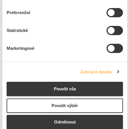
EAN
3606486841945
Kód výrobce
EVB3S22NC0
Preferenční
Značka
SCHNEIDER ELECTRIC
Cena s DPH
71 606,28 Kč/ks
Statistické
ks
do košíku
Marketingové
Na dotaz
K objednání
Přidat k porovnání
Zobrazit detaily
EVlink Pro AC 22kW T2S 6mA
Povolit vše
Kód ELFETEX
11.592.497
EAN
3606486980750
Kód výrobce
EVB3S22N41
Povolit výběr
Značka
SCHNEIDER ELECTRIC
Cena s DPH
57 109,18 Kč/ks
Odmítnout