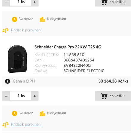
ks
do košíku
Na dotaz
K objednání
Přidat k porovnání
Schneider Charge Pro 22KW T2S 4G
Kód ELFETEX
11.635.610
EAN
3606487401254
Kód výrobce
EVB4S22N40G
Značka
SCHNEIDER ELECTRIC
Cena s DPH
30 164,38 Kč/ks
ks
do košíku
Na dotaz
K objednání
Přidat k porovnání