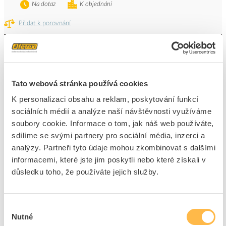
Na dotaz
K objednání
Přidat k porovnání
sloupek pro 1 nabíjecí stanic Schneider
Kód ELFETEX
11.635.606
EAN
3606487401315
Tato webová stránka používá cookies
Kód výrobce
EVA2PBS1
Značka
SCHNEIDER ELECTRIC
K personalizaci obsahu a reklam, poskytování funkcí
Cena s DPH
16 407,19 Kč/ks
sociálních médií a analýze naší návštěvnosti využíváme
soubory cookie. Informace o tom, jak náš web používáte,
sdílíme se svými partnery pro sociální média, inzerci a
ks
do košíku
analýzy. Partneři tyto údaje mohou zkombinovat s dalšími
informacemi, které jste jim poskytli nebo které získali v
Na dotaz
K objednání
důsledku toho, že používáte jejich služby.
Přidat k porovnání
Výběr
EVlinkProAC22kW kabel T2 RDC-DD 6mA MNx
Nutné
souhlasu
Kód ELFETEX
11.592.498