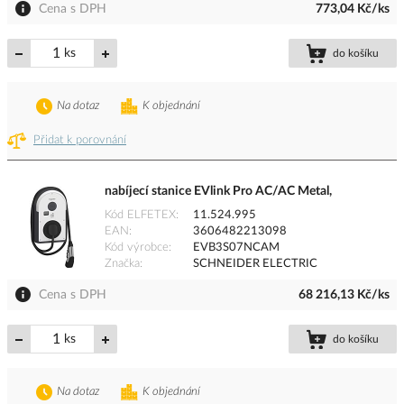
Cena s DPH
773,04 Kč/ks
ks
do košíku
Na dotaz
K objednání
Přidat k porovnání
nabíjecí stanice EVlink Pro AC/AC Metal,
Kód ELFETEX
11.524.995
EAN
3606482213098
Kód výrobce
EVB3S07NCAM
Značka
SCHNEIDER ELECTRIC
Cena s DPH
68 216,13 Kč/ks
ks
do košíku
Na dotaz
K objednání