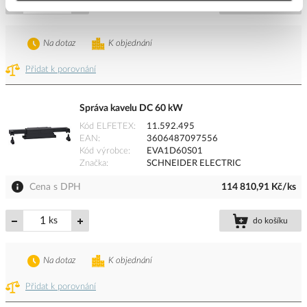
ks
do košíku
Na dotaz
K objednání
Přidat k porovnání
Správa kavelu DC 60 kW
Kód ELFETEX
11.592.495
EAN
3606487097556
Kód výrobce
EVA1D60S01
Značka
SCHNEIDER ELECTRIC
Cena s DPH
114 810,91 Kč/ks
ks
do košíku
Na dotaz
K objednání
Přidat k porovnání