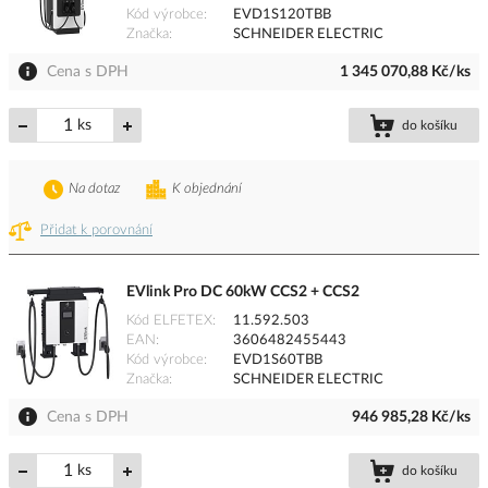
Kód výrobce
EVD1S120TBB
Značka
SCHNEIDER ELECTRIC
Cena s DPH
1 345 070,88 Kč/ks
ks
do košíku
Na dotaz
K objednání
Přidat k porovnání
EVlink Pro DC 60kW CCS2 + CCS2
Kód ELFETEX
11.592.503
EAN
3606482455443
Kód výrobce
EVD1S60TBB
Značka
SCHNEIDER ELECTRIC
Cena s DPH
946 985,28 Kč/ks
ks
do košíku