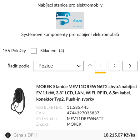
pohodlného nabíjení na cestách.
Proto u nás pořídíte i
praktické
Nabíjecí stanice pro elektromobily
nabíjecí stanice pro elektrokola
.
Systémové komponenty pro nabíjení elektromobilů
156 Položky
Skladem
(4)
Stránka
Právě si prohlížíte stránk
Stránka
Strá
Další
Řadit podle
1
2
MOREK Stanice MEV11DREWN6T2 chytrá nabíjecí
EV 11kW, 3.8" LCD, LAN, WiFi, RFID, 6,5m kabel,
konektor Typ2, Push-in svorky
Kód ELFETEX
11.585.445
EAN
4744397035837
Kód výrobce
MEV11DREWN6T2
Značka
MOREK
Cena s DPH
18 215,07 Kč/ks