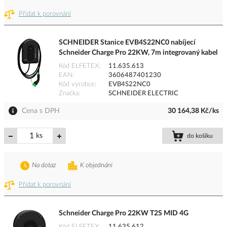
Přidat k porovnání
SCHNEIDER Stanice EVB4S22NC0 nabíjecí
Schneider Charge Pro 22KW, 7m integrovaný kabel
Kód ELFETEX
11.635.613
EAN
3606487401230
Kód výrobce
EVB4S22NC0
Značka
SCHNEIDER ELECTRIC
Cena s DPH
30 164,38 Kč/ks
ks
do košíku
Na dotaz
K objednání
Přidat k porovnání
Schneider Charge Pro 22KW T2S MID 4G
Kód ELFETEX
11.635.612