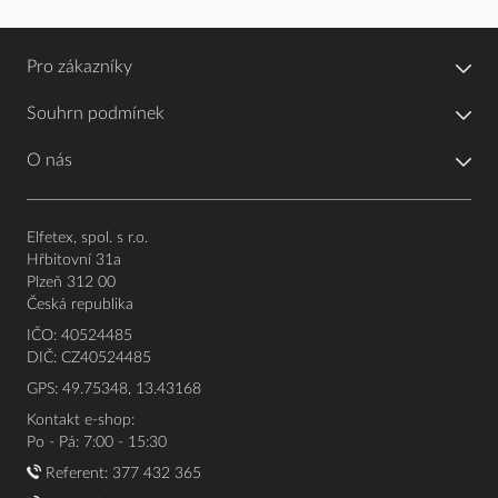
Pro zákazníky
Souhrn podmínek
O nás
Elfetex, spol. s r.o.
Hřbitovní 31a
Plzeň 312 00
Česká republika
IČO: 40524485
DIČ: CZ40524485
GPS: 49.75348, 13.43168
Kontakt e-shop:
Po - Pá: 7:00 - 15:30
Referent:
377 432 365