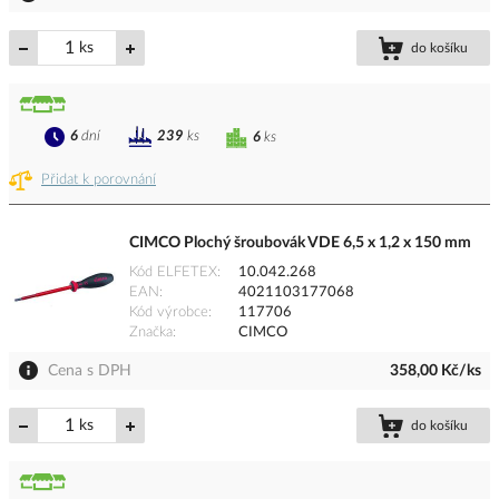
ks
do košíku
6
dní
239
ks
6
ks
Přidat k porovnání
CIMCO Plochý šroubovák VDE 6,5 x 1,2 x 150 mm
Kód ELFETEX
10.042.268
EAN
4021103177068
Kód výrobce
117706
Značka
CIMCO
Cena s DPH
358,00 Kč/ks
ks
do košíku