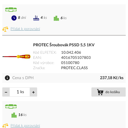
8
dní
4
ks
6
ks
Přidat k porovnání
PROTEC Šroubovák PSSD 5,5 1KV
Kód ELFETEX
10.042.406
EAN
4016705107803
Kód výrobce
05100780
Značka
PROTEC.CLASS
Cena s DPH
237,18 Kč/ks
ks
do košíku
16
ks
Přidat k porovnání