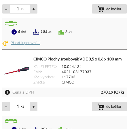
ks
do košíku
6
dní
155
ks
8
ks
Přidat k porovnání
CIMCO Plochý šroubovák VDE 3,5 x 0,6 x 100 mm
Kód ELFETEX
10.044.134
EAN
4021103177037
Kód výrobce
117703
Značka
CIMCO
Cena s DPH
270,19 Kč/ks
ks
do košíku