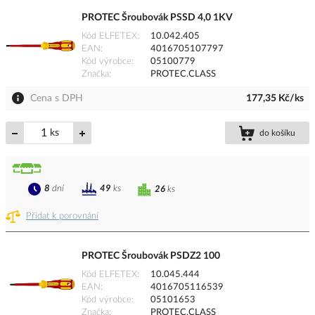
PROTEC Šroubovák PSSD 4,0 1KV
Kód ELFETEX
10.042.405
EAN
4016705107797
Kód výrobce
05100779
Značka
PROTEC.CLASS
Cena s DPH
177,35 Kč/ks
ks
do košíku
8
dní
49
ks
26
ks
Přidat k porovnání
PROTEC Šroubovák PSDZ2 100
Kód ELFETEX
10.045.444
EAN
4016705116539
Kód výrobce
05101653
Značka
PROTEC.CLASS