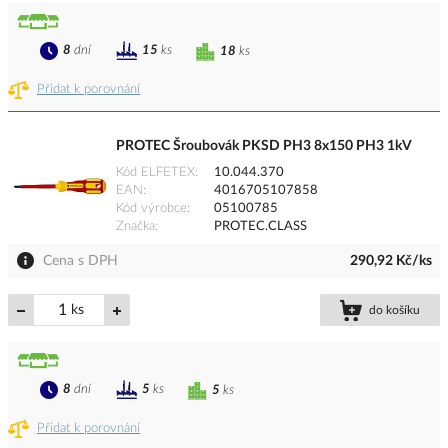
8
dní
15
ks
18
ks
Přidat k porovnání
PROTEC Šroubovák PKSD PH3 8x150 PH3 1kV
Kód ELFETEX
10.044.370
EAN
4016705107858
Kód výrobce
05100785
Značka
PROTEC.CLASS
Cena s DPH
290,92 Kč/ks
ks
do košíku
8
dní
5
ks
5
ks
Přidat k porovnání