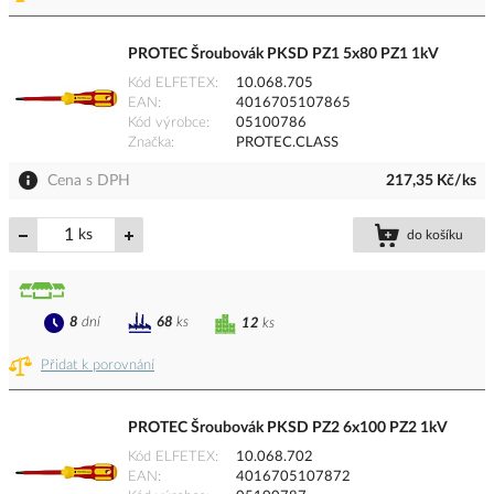
PROTEC Šroubovák PKSD PZ1 5x80 PZ1 1kV
Kód ELFETEX
10.068.705
EAN
4016705107865
Kód výrobce
05100786
Značka
PROTEC.CLASS
Cena s DPH
217,35 Kč/ks
ks
do košíku
8
dní
68
ks
12
ks
Přidat k porovnání
PROTEC Šroubovák PKSD PZ2 6x100 PZ2 1kV
Kód ELFETEX
10.068.702
EAN
4016705107872