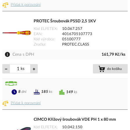
Přidat k porovnání
PROTEC Šroubovák PSSD 2,5 1KV
Kód ELFETEX
10.067.257
EAN
4016705107773
Kód výrobce
05100777
Značka
PROTEC.CLASS
Cena s DPH
161,79 Kč/ks
ks
do košíku
8
dní
185
ks
149
ks
Přidat k porovnání
CIMCO Křížový šroubovák VDE PH 1 x 80 mm
Kód ELFETEX
10.042.150