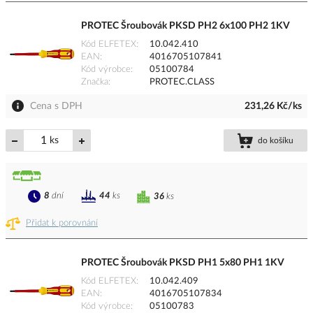
PROTEC Šroubovák PKSD PH2 6x100 PH2 1KV
Kód ELFETEX
10.042.410
EAN
4016705107841
Kód výrobce
05100784
Značka
PROTEC.CLASS
Cena s DPH
231,26 Kč/ks
ks
do košíku
8
dní
44
ks
36
ks
Přidat k porovnání
PROTEC Šroubovák PKSD PH1 5x80 PH1 1KV
Kód ELFETEX
10.042.409
EAN
4016705107834
Kód výrobce
05100783