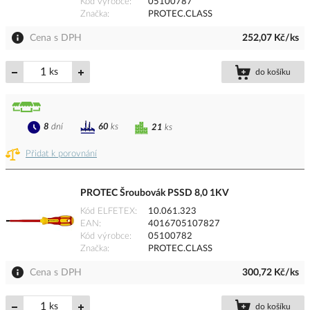
Kód výrobce
05100787
Značka
PROTEC.CLASS
Cena s DPH
252,07 Kč/ks
ks
do košíku
8
dní
60
ks
21
ks
Přidat k porovnání
PROTEC Šroubovák PSSD 8,0 1KV
Kód ELFETEX
10.061.323
EAN
4016705107827
Kód výrobce
05100782
Značka
PROTEC.CLASS
Cena s DPH
300,72 Kč/ks
ks
do košíku