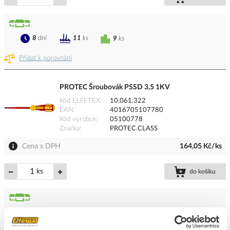
8
dní
11
ks
9
ks
Přidat k porovnání
PROTEC Šroubovák PSSD 3,5 1KV
Kód ELFETEX
10.061.322
EAN
4016705107780
Kód výrobce
05100778
Značka
PROTEC.CLASS
Cena s DPH
164,05 Kč/ks
ks
do košíku
8
dní
163
ks
26
ks