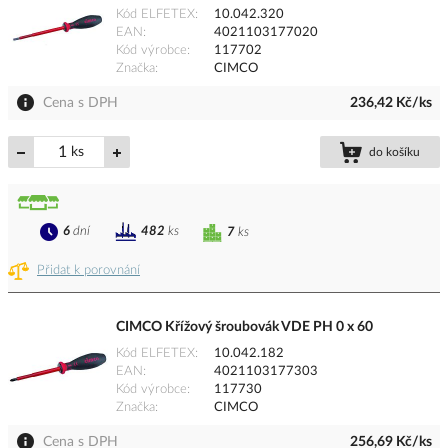
Kód ELFETEX
10.042.320
EAN
4021103177020
Kód výrobce
117702
Značka
CIMCO
Cena s DPH
236,42 Kč/ks
ks
do košíku
6
dní
482
ks
7
ks
Přidat k porovnání
CIMCO Křížový šroubovák VDE PH 0 x 60
Kód ELFETEX
10.042.182
EAN
4021103177303
Kód výrobce
117730
Značka
CIMCO
Cena s DPH
256,69 Kč/ks