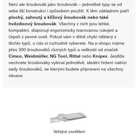
Není ale šroubovák jako šroubovák – jednotlivé typy se od
sebe liší konstrukcí i způsobem použití.
K těm základním patří
plochý, zahnutý a křížový šroubovák nebo také
hvězdicový šroubovák
.
Všechny z nich jsou lehké,
kompaktní, disponují ergonomicky tvarovanou rukojetí a
čepelí z pevné oceli.
Pokud vám v dílně chybí některý z
těchto typů, u nás si rozhodně vyberete.
Na e-shopu máme
přes 300 šroubováků různých typů a velikostí od značek
Cimco, Weidmüller, NG Tool, Rittal
nebo
Knipex
.
Jestliže
nechcete šroubováky vybírat jednotlivě, ideální řešení nabízí
sady šroubováků, se kterými budete připraveni na všechny
situace.
Veřejné osvětlení