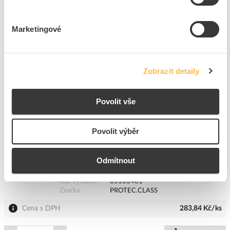
Kód výrobce
05103462
Značka
PROTEC.CLASS
Marketingové
Cena s DPH
307,64 Kč/ks
ks
do košíku
Zobrazit detaily
Povolit vše
8
dní
23
ks
8
ks
Přidat k porovnání
Povolit výběr
PROTEC Šroubovák PTXSD T10 Torx
Odmítnout
Kód ELFETEX
10.793.305
EAN
4016705134618
Kód výrobce
05103461
Značka
PROTEC.CLASS
Cena s DPH
283,84 Kč/ks