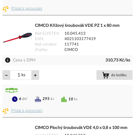
Přidat k porovnání
CIMCO Křížový šroubovák VDE PZ 1 x 80 mm
Kód ELFETEX
10.045.413
EAN
4021103177419
Kód výrobce
117741
Značka
CIMCO
Cena s DPH
310,73 Kč/ks
ks
do košíku
6
dní
295
ks
10
ks
Přidat k porovnání
CIMCO Plochý šroubovák VDE 4,0 x 0,8 x 100 mm