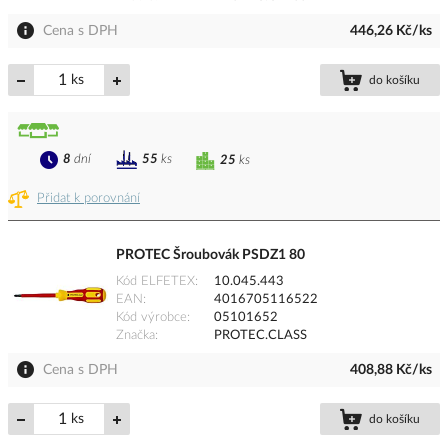
Cena s DPH
446,26 Kč/ks
ks
do košíku
8
dní
55
ks
25
ks
Přidat k porovnání
PROTEC Šroubovák PSDZ1 80
Kód ELFETEX
10.045.443
EAN
4016705116522
Kód výrobce
05101652
Značka
PROTEC.CLASS
Cena s DPH
408,88 Kč/ks
ks
do košíku