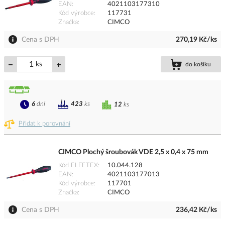
EAN
4021103177310
Kód výrobce
117731
Značka
CIMCO
Cena s DPH
270,19 Kč/ks
ks
do košíku
6
dní
423
ks
12
ks
Přidat k porovnání
CIMCO Plochý šroubovák VDE 2,5 x 0,4 x 75 mm
Kód ELFETEX
10.044.128
EAN
4021103177013
Kód výrobce
117701
Značka
CIMCO
Cena s DPH
236,42 Kč/ks