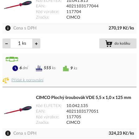
Kód ELFETEX
10.041.813
EAN
4021103177044
Kód výrobce
117704
Značka
CIMCO
Cena s DPH
270,19 Kč/ks
ks
do košíku
6
dní
555
ks
9
ks
Přidat k porovnání
CIMCO Plochý šroubovák VDE 5,5 x 1,0 x 125 mm
Kód ELFETEX
10.042.135
EAN
4021103177051
Kód výrobce
117705
Značka
CIMCO
Cena s DPH
324,23 Kč/ks