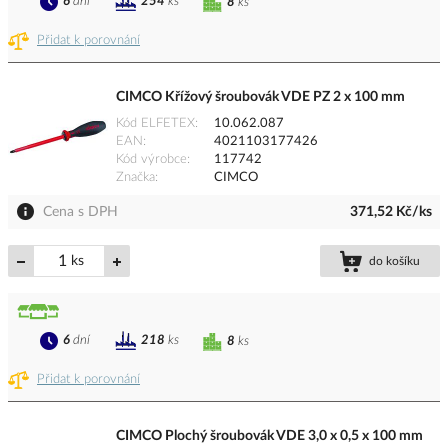
6
dní
254
ks
8
ks
Přidat k porovnání
CIMCO Křížový šroubovák VDE PZ 2 x 100 mm
Kód ELFETEX
10.062.087
EAN
4021103177426
Kód výrobce
117742
Značka
CIMCO
Cena s DPH
371,52 Kč/ks
ks
do košíku
6
dní
218
ks
8
ks
Přidat k porovnání
CIMCO Plochý šroubovák VDE 3,0 x 0,5 x 100 mm