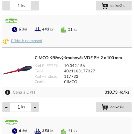
ks
do košíku
6
dní
443
ks
11
ks
Přidat k porovnání
CIMCO Křížový šroubovák VDE PH 2 x 100 mm
Kód ELFETEX
10.042.156
EAN
4021103177327
Kód výrobce
117732
Značka
CIMCO
Cena s DPH
310,73 Kč/ks
ks
do košíku
6
dní
285
ks
11
ks