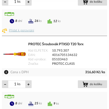
ks
do košíku
8
dní
26
ks
12
ks
Přidat k porovnání
PROTEC Šroubovák PTXSD T20 Torx
Kód ELFETEX
10.793.307
EAN
4016705134632
Kód výrobce
05103463
Značka
PROTEC.CLASS
Cena s DPH
316,60 Kč/ks
ks
do košíku
8
dní
25
ks
9
ks