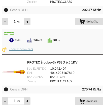
Značka
PROTEC.CLASS
Cena s DPH
202,47 Kč/ks
ks
do košíku
8
dní
136
ks
30
ks
Přidat k porovnání
PROTEC Šroubovák PSSD 6,5 1KV
Kód ELFETEX
10.042.407
EAN
4016705107810
Kód výrobce
05100781
Značka
PROTEC.CLASS
Cena s DPH
270,94 Kč/ks
ks
do košíku