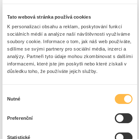
Přidat k porovnání
Tato webová stránka používá cookies
PROTEC Šroubovák PTXSD T25 Torx
K personalizaci obsahu a reklam, poskytování funkcí
Kód ELFETEX
10.793.308
EAN
4016705134649
sociálních médií a analýze naší návštěvnosti využíváme
Kód výrobce
05103464
soubory cookie. Informace o tom, jak náš web používáte,
Značka
PROTEC.CLASS
sdílíme se svými partnery pro sociální média, inzerci a
Cena s DPH
328,50 Kč/ks
analýzy. Partneři tyto údaje mohou zkombinovat s dalšími
informacemi, které jste jim poskytli nebo které získali v
ks
do košíku
důsledku toho, že používáte jejich služby.
Výběr
8
dní
20
ks
2
ks
Nutné
souhlasu
Přidat k porovnání
Preferenční
PROTEC Šroubovák PTXSD T15 Torx
Kód ELFETEX
10.793.306
Statistické
EAN
4016705134625