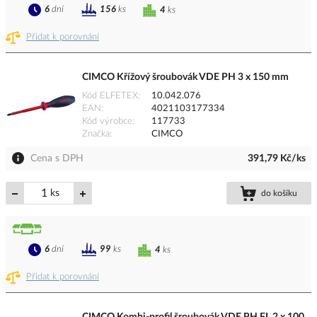
6
dní
156
ks
4
ks
Přidat k porovnání
CIMCO Křížový šroubovák VDE PH 3 x 150 mm
Kód ELFETEX
10.042.076
EAN
4021103177334
Kód výrobce
117733
Značka
CIMCO
Cena s DPH
391,79 Kč/ks
ks
do košíku
6
dní
99
ks
4
ks
Přidat k porovnání