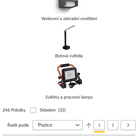
Venkovní a zahradní osvětlení
Bytová svítidla
Svítilny a pracovní lampy
246 Položky
Skladem
(32)
Stránka
Právě si prohlížíte stránk
Stránka
Strá
Další
Řadit podle
1
2