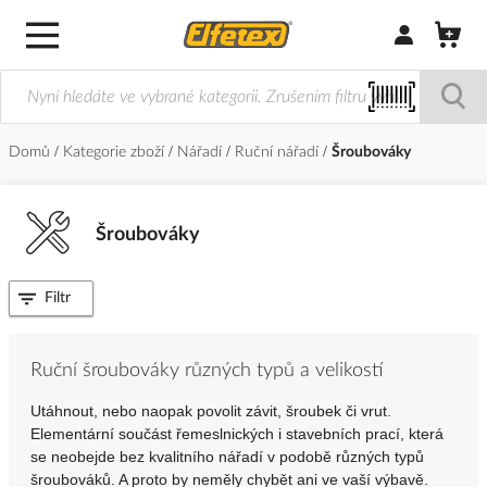
Přihlásit/Regi
Domů
Kategorie zboží
Nářadí
Ruční nářadí
Šroubováky
Šroubováky
Filtr
Ruční šroubováky různých typů a velikostí
Utáhnout, nebo naopak povolit závit, šroubek či vrut.
Elementární součást řemeslnických i stavebních prací, která
se neobejde bez kvalitního nářadí v podobě různých typů
šroubováků.
A proto by neměly chybět ani ve vaší výbavě.