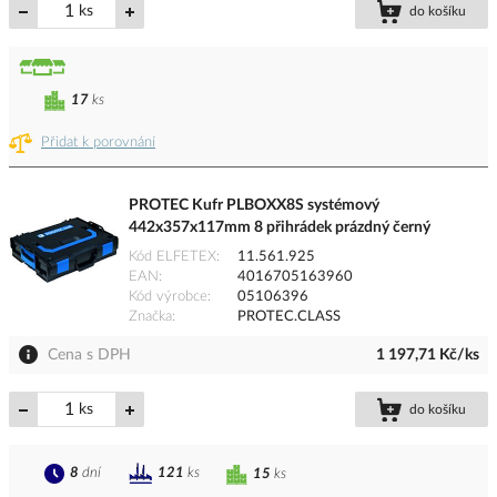
ks
do košíku
17
ks
Přidat k porovnání
PROTEC Kufr PLBOXX8S systémový
442x357x117mm 8 přihrádek prázdný černý
Kód ELFETEX
11.561.925
EAN
4016705163960
Kód výrobce
05106396
Značka
PROTEC.CLASS
Cena s DPH
1 197,71 Kč/ks
ks
do košíku
8
dní
121
ks
15
ks