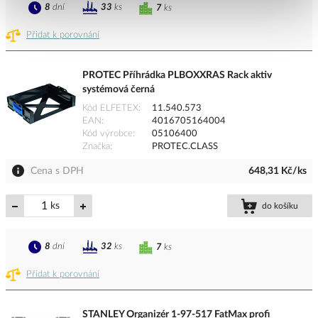
8
dní
33
ks
7
ks
Přidat k porovnání
PROTEC Příhrádka PLBOXXRAS Rack aktiv
systémová černá
Kód ELFETEX
11.540.573
EAN
4016705164004
Kód výrobce
05106400
Značka
PROTEC.CLASS
Cena s DPH
648,31 Kč/ks
ks
do košíku
8
dní
32
ks
7
ks
Přidat k porovnání
STANLEY Organizér 1-97-517 FatMax profi