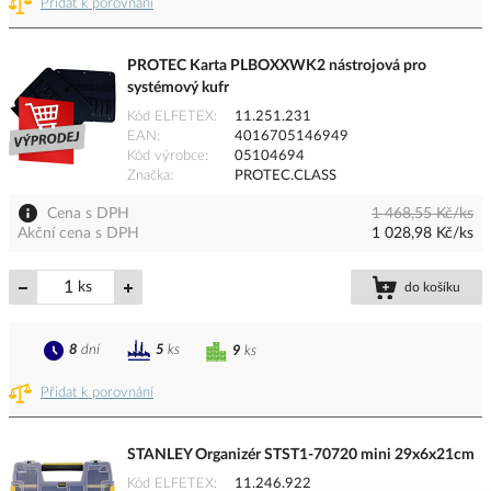
Přidat k porovnání
PROTEC Karta PLBOXXWK2 nástrojová pro
systémový kufr
Kód ELFETEX
11.251.231
EAN
4016705146949
Kód výrobce
05104694
Značka
PROTEC.CLASS
Cena s DPH
1 468,55 Kč/ks
Akční cena s DPH
1 028,98 Kč/ks
ks
do košíku
8
dní
5
ks
9
ks
Přidat k porovnání
STANLEY Organizér STST1-70720 mini 29x6x21cm
Kód ELFETEX
11.246.922