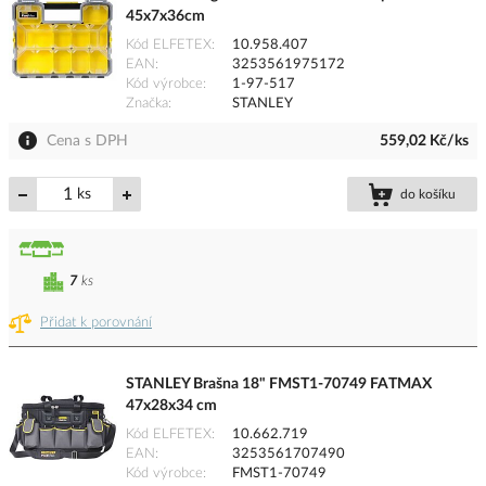
45x7x36cm
Kód ELFETEX
10.958.407
EAN
3253561975172
Kód výrobce
1-97-517
Značka
STANLEY
Cena s DPH
559,02 Kč/ks
ks
do košíku
7
ks
Přidat k porovnání
STANLEY Brašna 18" FMST1-70749 FATMAX
47x28x34 cm
Kód ELFETEX
10.662.719
EAN
3253561707490
Kód výrobce
FMST1-70749