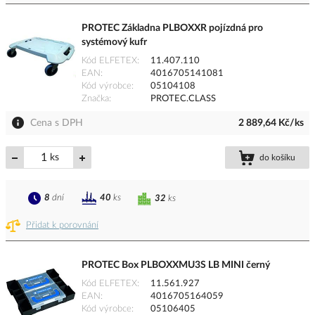
PROTEC Základna PLBOXXR pojízdná pro
systémový kufr
Kód ELFETEX
11.407.110
EAN
4016705141081
Kód výrobce
05104108
Značka
PROTEC.CLASS
Cena s DPH
2 889,64 Kč/ks
ks
do košíku
8
dní
40
ks
32
ks
Přidat k porovnání
PROTEC Box PLBOXXMU3S LB MINI černý
Kód ELFETEX
11.561.927
EAN
4016705164059
Kód výrobce
05106405