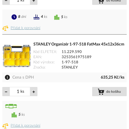
ks
do košíku
8
dní
4
ks
5
ks
Přidat k porovnání
STANLEY Organizér 1-97-518 FatMax 45x12x36cm
Kód ELFETEX
11.229.590
EAN
3253561975189
Kód výrobce
1-97-518
Značka
STANLEY
Cena s DPH
635,25 Kč/ks
ks
do košíku
5
ks
Přidat k porovnání