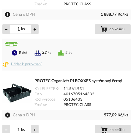
Značka
PROTEC.CLASS
Cena s DPH
1 888,77 Kč/ks
ks
do košíku
8
dní
22
ks
4
ks
Přidat k porovnání
PROTEC Organizér PLBOXXES systémový černý
Kód ELFETEX
11.561.931
EAN
4016705164332
Kód výrobce
05106433
Značka
PROTEC.CLASS
Cena s DPH
577,09 Kč/ks
ks
do košíku