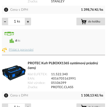
Značka
STANLEY
Cena s DPH
1 398,76 Kč/ks
ks
do košíku
6
ks
Přidat k porovnání
PROTEC Kufr PLBOXX136S systémový prázdný
černý
Kód ELFETEX
11.522.340
EAN
4016705163991
Kód výrobce
05106399
Značka
PROTEC.CLASS
Cena s DPH
1 108,13 Kč/ks