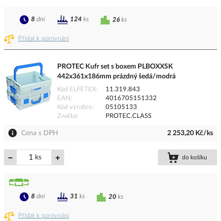
8
dní
124
ks
26
ks
Přidat k porovnání
PROTEC Kufr set s boxem PLBOXXSK
442x361x186mm prázdný šedá/modrá
Kód ELFETEX
11.319.843
EAN
4016705151332
Kód výrobce
05105133
Značka
PROTEC.CLASS
Cena s DPH
2 253,20 Kč/ks
ks
do košíku
8
dní
31
ks
20
ks
Přidat k porovnání