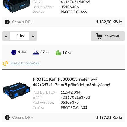
EAN
4016705164066
Kód výrobce
05106406
Značka
PROTEC.CLASS
Cena s DPH
1 132,98 Kč/ks
ks
do košíku
8
dní
37
ks
12
ks
Přidat k porovnání
PROTEC Kufr PLBOXX5S systémový
442x357x117mm 5 přihrádek prázdný černý
Kód ELFETEX
11.542.034
EAN
4016705163953
Kód výrobce
05106395
Značka
PROTEC.CLASS
Cena s DPH
1 197,71 Kč/ks