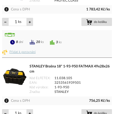
Značka
PROTEC.CLASS
Cena s DPH
1 783,42 Kč/ks
ks
do košíku
8
dní
20
ks
3
ks
Přidat k porovnání
STANLEY Brašna 18" 1-93-950 FATMAX 49x28x26
cm
Kód ELFETEX
11.038.105
EAN
3253561939501
Kód výrobce
1-93-950
Značka
STANLEY
Cena s DPH
756,25 Kč/ks
ks
do košíku