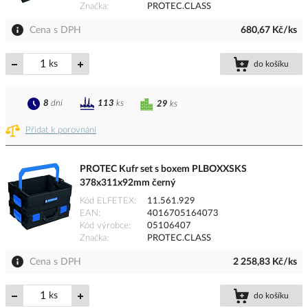
Značka
PROTEC.CLASS
Cena s DPH
680,67 Kč/ks
ks
do košíku
8
dní
113
ks
29
ks
Přidat k porovnání
PROTEC Kufr set s boxem PLBOXXSKS
378x311x92mm černý
Kód ELFETEX
11.561.929
EAN
4016705164073
Kód výrobce
05106407
Značka
PROTEC.CLASS
Cena s DPH
2 258,83 Kč/ks
ks
do košíku