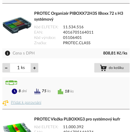
PROTEC Organizér PIBOXX72H3S IBoxx 72 s H3
systémový
Kód ELFETEX
11.534.516
EAN
4016705164011
Kód výrobce
05106401
Značka
PROTEC.CLASS
Cena s DPH
808,81 Kč/ks
ks
do košíku
8
dní
75
ks
18
ks
Přidat k porovnání
PROTEC Vložka PLBOXXG3 pro systémový kufr
Kód ELFETEX
11.000.392