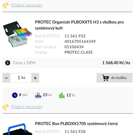
Přidat k porovnání
PROTEC Organizér PLBOXXTS H3 s vložkou pro
systémový kufr
Kód ELFETEX
11.561.932
EAN
4016705164349
Kód výrobce
05106434
Značka
PROTEC.CLASS
Cena s DPH
1 568,40 Kč/ks
ks
do košíku
8
dní
25
ks
12
ks
Přidat k porovnání
PROTEC Box PLBOXX170S systémový černý
Kód ELFETEX
11.561.928