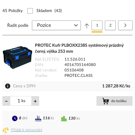
45 Položky
Skladem
(43)
Stránka
Právě si prohlížíte stránk
Stránka
Strá
Další
Řadit podle
1
2
PROTEC Kufr PLBOXX238S systémový prázdný
černý, výška 253 mm
Kód ELFETEX
11.526.011
EAN
4016705164080
Kód výrobce
05106408
Značka
PROTEC.CLASS
Cena s DPH
1 287,28 Kč/ks
ks
do košíku
8
dní
116
ks
130
ks
Přidat k porovnání