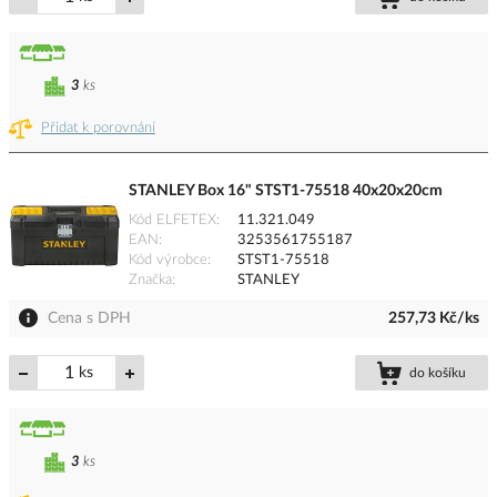
3
ks
Přidat k porovnání
STANLEY Box 16" STST1-75518 40x20x20cm
Kód ELFETEX
11.321.049
EAN
3253561755187
Kód výrobce
STST1-75518
Značka
STANLEY
Cena s DPH
257,73 Kč/ks
ks
do košíku
3
ks