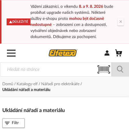
Vážení zákazníci, o víkendu
8. a 9. 8. 2026
bude
probíhat upgrade našich systémů. Některé
služby e-shopu proto
mohou být dočasně
×
DŮLEŽITÉ
nedostupné
– zobrazení cen a dostupnosti,
vytváření objednávek nebo zobrazení
dokumentů. Děkujeme za pochopení.
Přihlásit/Regi
Domů
Katalogy-elf
Nářadí pro elektrikáře
Ukládání nářadí a materiálu
Ukládání nářadí a materiálu
Filtr