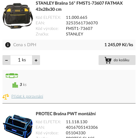
STANLEY Brašna 16" FMST1-73607 FATMAX
43x28x30 cm
Kód ELFETEX
11.000.665
EAN
3253561736070
Kód výrobce
FMST1-73607
Značka
STANLEY
Cena s DPH
1 245,09 Kč/ks
ks
do košíku
3
ks
Přidat k porovnání
PROTEC Brašna PWT montážní
Kód ELFETEX
11.118.130
EAN
4016705143306
Kód výrobce
05104330