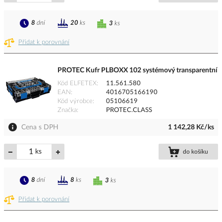
8
dní
20
ks
3
ks
Přidat k porovnání
PROTEC Kufr PLBOXX 102 systémový transparentní
Kód ELFETEX
11.561.580
EAN
4016705166190
Kód výrobce
05106619
Značka
PROTEC.CLASS
Cena s DPH
1 142,28 Kč/ks
ks
do košíku
8
dní
8
ks
3
ks
Přidat k porovnání