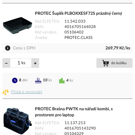
PROTEC Šuplík PLBOXXESF72S prázdný černý
Kód ELFETEX
11.542.033
EAN
4016705164028
Kód výrobce
05106402
Značka
PROTEC.CLASS
Cena s DPH
269,79 Kč/ks
ks
do košíku
8
dní
10
ks
4
ks
Přidat k porovnání
PROTEC Brašna PWTK na nářadí kombi, s
prostorem pro laptop
Kód ELFETEX
11.137.213
EAN
4016705143290
Kód výrobce
05104329