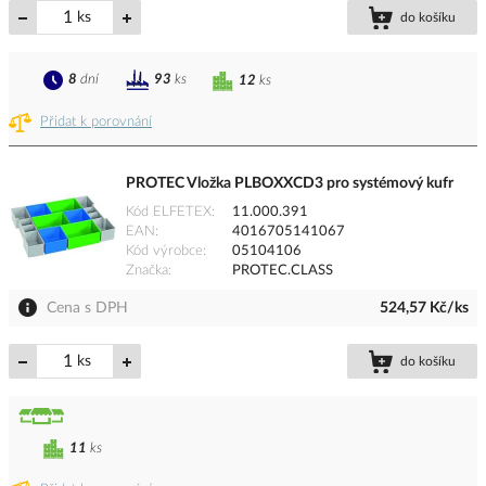
ks
do košíku
8
dní
93
ks
12
ks
Přidat k porovnání
PROTEC Vložka PLBOXXCD3 pro systémový kufr
Kód ELFETEX
11.000.391
EAN
4016705141067
Kód výrobce
05104106
Značka
PROTEC.CLASS
Cena s DPH
524,57 Kč/ks
ks
do košíku
11
ks