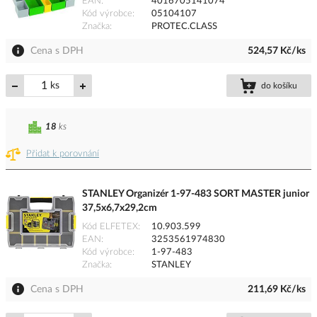
EAN
4016705141074
Kód výrobce
05104107
Značka
PROTEC.CLASS
Cena s DPH
524,57 Kč/ks
ks
do košíku
18
ks
Přidat k porovnání
STANLEY Organizér 1-97-483 SORT MASTER junior
37,5x6,7x29,2cm
Kód ELFETEX
10.903.599
EAN
3253561974830
Kód výrobce
1-97-483
Značka
STANLEY
Cena s DPH
211,69 Kč/ks