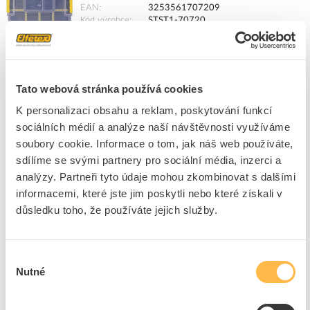
EAN
3253561707209
Kód výrobce
STST1-70720
Značka
STANLEY
Cena s DPH
165,77 Kč/ks
Tato webová stránka používá cookies
ks
do košíku
K personalizaci obsahu a reklam, poskytování funkcí
sociálních médií a analýze naší návštěvnosti využíváme
soubory cookie. Informace o tom, jak náš web používáte,
9
ks
sdílíme se svými partnery pro sociální média, inzerci a
Přidat k porovnání
analýzy. Partneři tyto údaje mohou zkombinovat s dalšími
informacemi, které jste jim poskytli nebo které získali v
důsledku toho, že používáte jejich služby.
PROTEC Kufr PLBOXX374S systémový
442x357x389mm prázdný černý
Kód ELFETEX
11.561.930
Výběr
EAN
4016705164097
Kód výrobce
05106409
Nutné
souhlasu
Značka
PROTEC.CLASS
Cena s DPH
1 382,62 Kč/ks