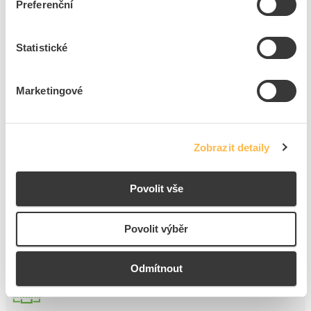
Preferenční
ks
do košíku
Statistické
8
dní
66
ks
8
ks
Marketingové
Přidat k porovnání
PROTEC Box PLBOXXM6S L-BOXX MINI černý s
Zobrazit detaily
transparetním víkem
Kód ELFETEX
11.540.571
EAN
4016705164042
Povolit vše
Kód výrobce
05106404
Značka
PROTEC.CLASS
Povolit výběr
Cena s DPH
173,67 Kč/ks
ks
do košíku
Odmítnout