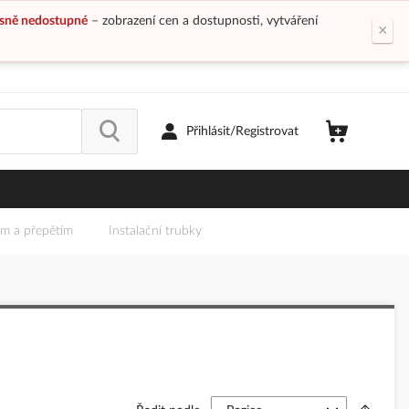
sně nedostupné
– zobrazení cen a dostupnosti, vytváření
×
Přihlásit/Registrovat
em a přepětím
Instalační trubky