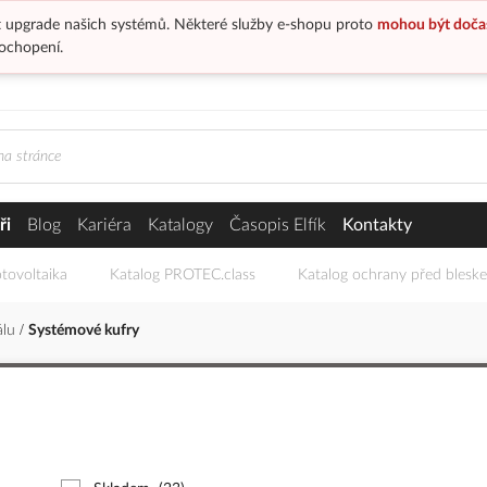
 upgrade našich systémů. Některé služby e-shopu proto
mohou být doča
ochopení.
ři
Blog
Kariéra
Katalogy
Časopis Elfík
Kontakty
tovoltaika
Katalog PROTEC.class
Katalog ochrany před blesk
álu
Systémové kufry