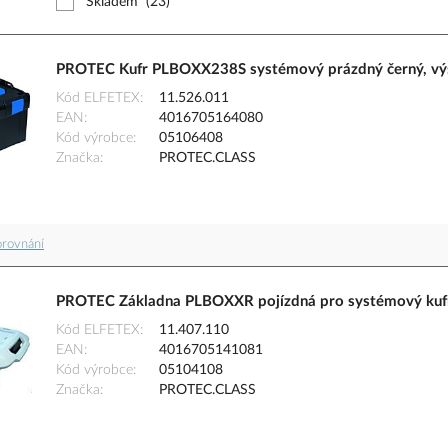
Skladem
(23)
PROTEC Kufr PLBOXX238S systémový prázdný černý, v
Kód ELFETEX
11.526.011
EAN
4016705164080
Kód výrobce
05106408
Značka
PROTEC.CLASS
orovnání
PROTEC Základna PLBOXXR pojízdná pro systémový kuf
Kód ELFETEX
11.407.110
EAN
4016705141081
Kód výrobce
05104108
Značka
PROTEC.CLASS