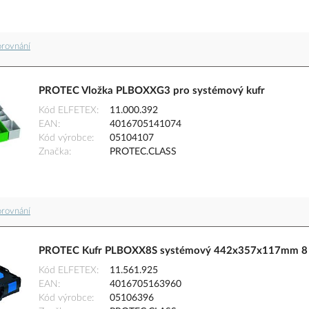
orovnání
PROTEC Vložka PLBOXXG3 pro systémový kufr
Kód ELFETEX
11.000.392
EAN
4016705141074
Kód výrobce
05104107
Značka
PROTEC.CLASS
orovnání
PROTEC Kufr PLBOXX8S systémový 442x357x117mm 8 př
Kód ELFETEX
11.561.925
EAN
4016705163960
Kód výrobce
05106396