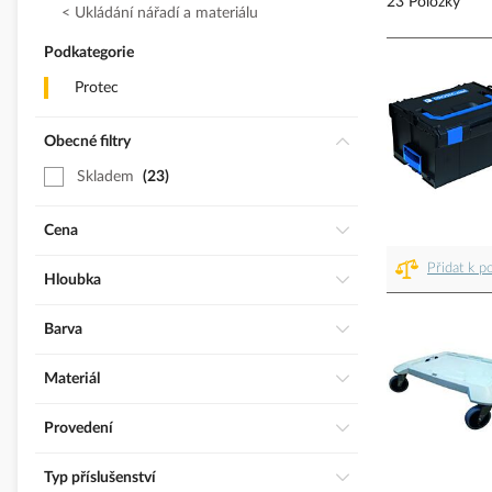
23 Položky
Ukládání nářadí a materiálu
Podkategorie
Protec
Obecné filtry
Skladem
23
Cena
Přidat k p
Hloubka
Barva
Materiál
Provedení
Typ příslušenství