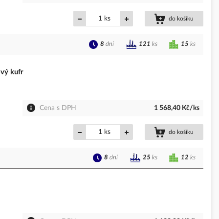
ks
do košíku
8
dní
15
ks
121
ks
vý kufr
Cena s DPH
1 568,40 Kč/ks
ks
do košíku
8
dní
12
ks
25
ks