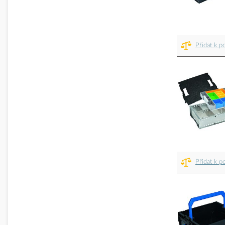
Přidat k p
Přidat k p