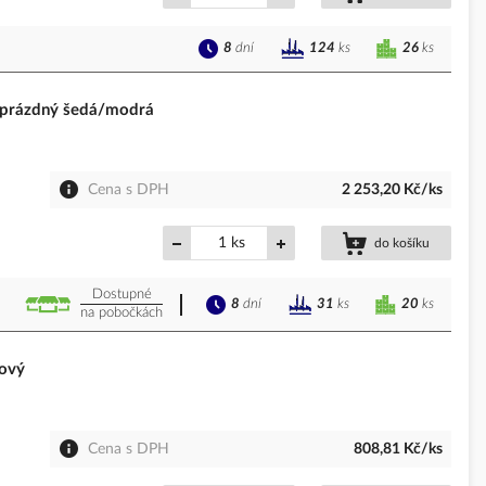
8
dní
26
ks
124
ks
prázdný šedá/modrá
Cena s DPH
2 253,20 Kč/ks
ks
do košíku
Dostupné
8
dní
20
ks
31
ks
na pobočkách
ový
Cena s DPH
808,81 Kč/ks