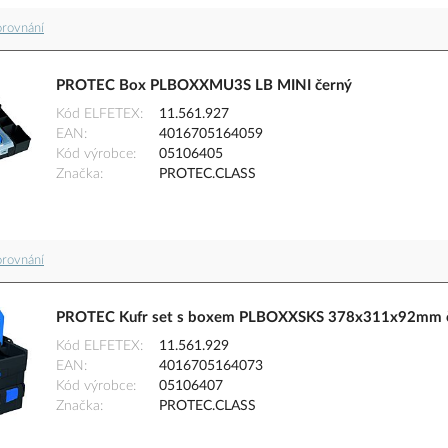
orovnání
PROTEC Box PLBOXXMU3S LB MINI černý
Kód ELFETEX
11.561.927
EAN
4016705164059
Kód výrobce
05106405
Značka
PROTEC.CLASS
orovnání
PROTEC Kufr set s boxem PLBOXXSKS 378x311x92mm 
Kód ELFETEX
11.561.929
EAN
4016705164073
Kód výrobce
05106407
Značka
PROTEC.CLASS