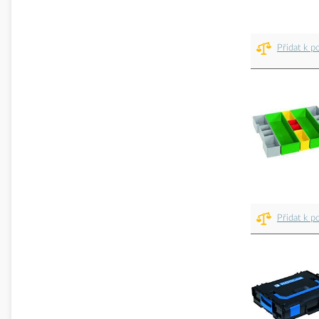
Přidat k p
Přidat k p