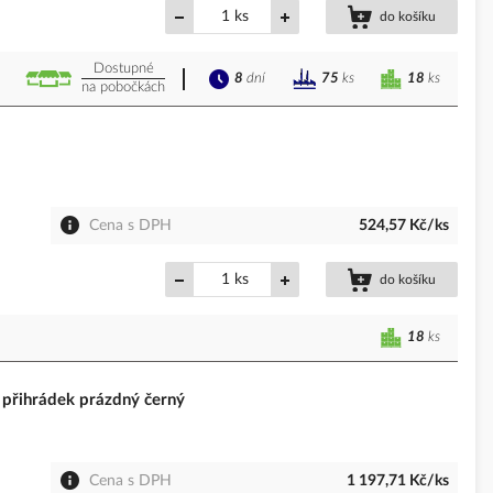
ks
do košíku
Dostupné
8
dní
18
ks
75
ks
na pobočkách
Cena s DPH
524,57 Kč/ks
ks
do košíku
18
ks
ihrádek prázdný černý
Cena s DPH
1 197,71 Kč/ks