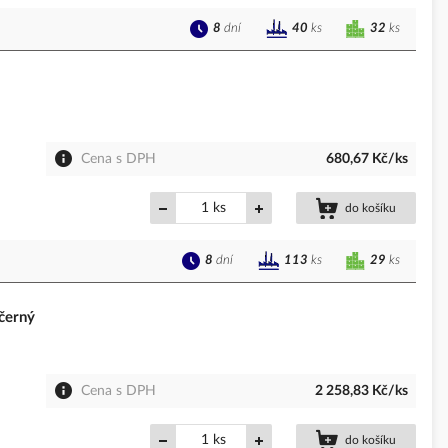
8
dní
32
ks
40
ks
Cena s DPH
680,67 Kč/ks
ks
do košíku
8
dní
29
ks
113
ks
černý
Cena s DPH
2 258,83 Kč/ks
ks
do košíku