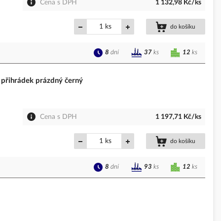
Cena s DPH
1 132,98 Kč/ks
ks
do košíku
8
dní
12
ks
37
ks
ihrádek prázdný černý
Cena s DPH
1 197,71 Kč/ks
ks
do košíku
8
dní
12
ks
93
ks