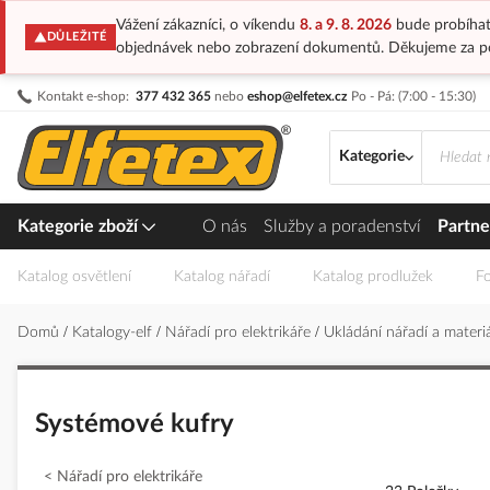
Vážení zákazníci, o víkendu
8. a 9. 8. 2026
bude probíhat
DŮLEŽITÉ
objednávek nebo zobrazení dokumentů. Děkujeme za p
Přejít
Kontakt e-shop:
377 432 365
nebo
eshop@elfetex.cz
Po - Pá: (7:00 - 15:30)
na
obsah
Kategorie
Kategorie zboží
O nás
Služby a poradenství
Partne
Katalog osvětlení
Katalog nářadí
Katalog prodlužek
Fo
Domů
Katalogy-elf
Nářadí pro elektrikáře
Ukládání nářadí a materi
Systémové kufry
Nářadí pro elektrikáře