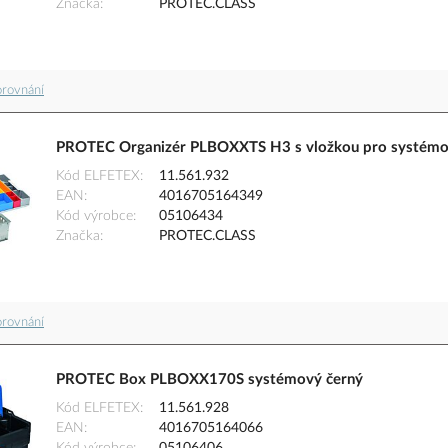
Značka
PROTEC.CLASS
orovnání
PROTEC Organizér PLBOXXTS H3 s vložkou pro systémo
Kód ELFETEX
11.561.932
EAN
4016705164349
Kód výrobce
05106434
Značka
PROTEC.CLASS
orovnání
PROTEC Box PLBOXX170S systémový černý
Kód ELFETEX
11.561.928
EAN
4016705164066