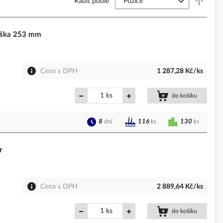
Řadit podle
ýška 253 mm
Cena s DPH
1 287,28 Kč/ks
ks
do košíku
8
dní
130
ks
116
ks
r
Cena s DPH
2 889,64 Kč/ks
ks
do košíku