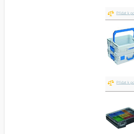
Přidat k p
Přidat k p