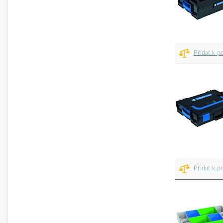
Přidat k p
Přidat k p