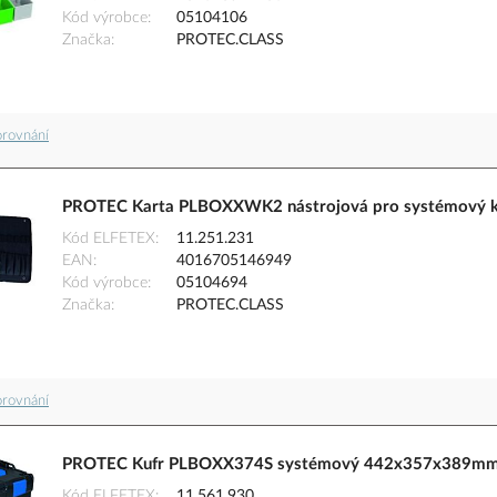
Kód výrobce
05104106
Značka
PROTEC.CLASS
orovnání
PROTEC Karta PLBOXXWK2 nástrojová pro systémový k
Kód ELFETEX
11.251.231
EAN
4016705146949
Kód výrobce
05104694
Značka
PROTEC.CLASS
orovnání
PROTEC Kufr PLBOXX374S systémový 442x357x389mm 
Kód ELFETEX
11.561.930