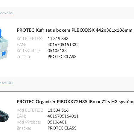
orovnání
PROTEC Kufr set s boxem PLBOXXSK 442x361x186mm 
Kód ELFETEX
11.319.843
EAN
4016705151332
Kód výrobce
05105133
Značka
PROTEC.CLASS
orovnání
PROTEC Organizér PIBOXX72H3S IBoxx 72 s H3 systém
Kód ELFETEX
11.534.516
EAN
4016705164011
Kód výrobce
05106401
Značka
PROTEC.CLASS