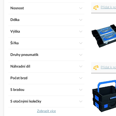
Přidat k p
Nosnost
Délka
Výška
Šířka
Druhy pneumatik
Náhradní díl
Přidat k p
Počet brzd
S brzdou
S otočnými kolečky
Zobrazit více