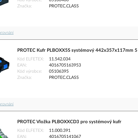
Kód výrobce
05106406
Značka
PROTEC.CLASS
orovnání
PROTEC Kufr PLBOXX5S systémový 442x357x117mm 5 př
Kód ELFETEX
11.542.034
EAN
4016705163953
Kód výrobce
05106395
Značka
PROTEC.CLASS
orovnání
PROTEC Vložka PLBOXXCD3 pro systémový kufr
Kód ELFETEX
11.000.391
EAN
4016705141067