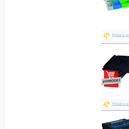
Přidat k p
Přidat k p