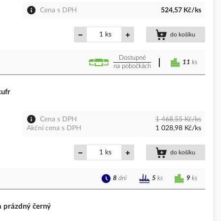
Cena s DPH
524,57 Kč/ks
ks
do košíku
Dostupné
11
ks
na pobočkách
ufr
Cena s DPH
1 468,55 Kč/ks
Akční cena s DPH
1 028,98 Kč/ks
ks
do košíku
8
dní
9
ks
5
ks
prázdný černý