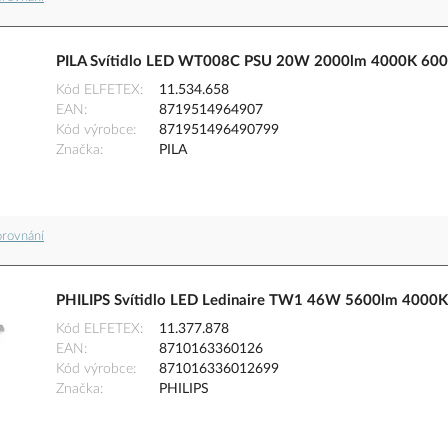
PILA Svítidlo LED WT008C PSU 20W 2000lm 4000K 60
Kód ELFETEX
11.534.658
EAN
8719514964907
Kód výrobce
871951496490799
Značka
PILA
orovnání
PHILIPS Svítidlo LED Ledinaire TW1 46W 5600lm 4000K
Kód ELFETEX
11.377.878
EAN
8710163360126
Kód výrobce
871016336012699
Značka
PHILIPS