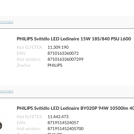
orovnání
PHILIPS Svítidlo LED Ledinaire 15W 18S/840 PSU L600
Kód ELFETEX
11.309.190
EAN
8710163360072
Kód výrobce
871016336007299
Značka
PHILIPS
orovnání
PHILIPS Svítidlo LED Ledinaire BY020P 94W 10500lm 4
Kód ELFETEX
11.442.473
EAN
8719514524057
Kód výrobce
871951452405700