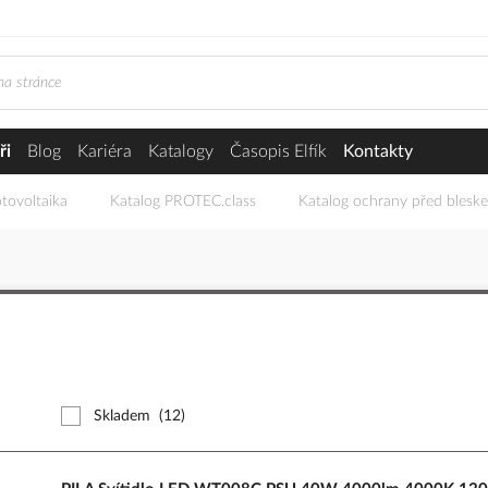
ři
Blog
Kariéra
Katalogy
Časopis Elfík
Kontakty
tovoltaika
Katalog PROTEC.class
Katalog ochrany před blesk
Skladem
(12)