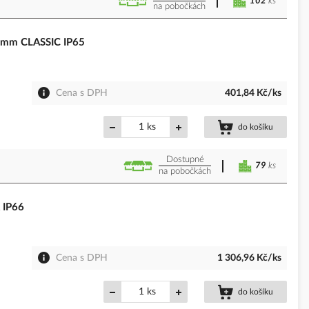
102
ks
na pobočkách
0mm CLASSIC IP65
Cena s DPH
401,84 Kč/ks
ks
do košíku
Dostupné
79
ks
na pobočkách
 IP66
Cena s DPH
1 306,96 Kč/ks
ks
do košíku