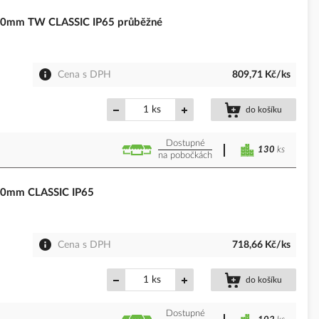
00mm TW CLASSIC IP65 průběžné
Cena s DPH
809,71 Kč/ks
ks
do košíku
Dostupné
130
ks
na pobočkách
00mm CLASSIC IP65
Cena s DPH
718,66 Kč/ks
ks
do košíku
Dostupné