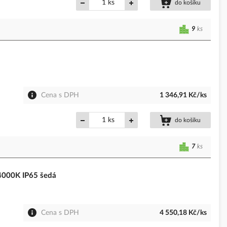
ks
do košíku
9
ks
Cena s DPH
1 346,91 Kč/ks
ks
do košíku
7
ks
4000K IP65 šedá
Cena s DPH
4 550,18 Kč/ks