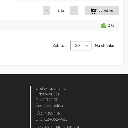
ks
do košíku
1
ks
Zobrazit
Na stránku
Elfetex, spol. s r.o.
Hřbitovní 31a
Plzeň 312 00
Česká republika
IČO: 40524485
DIČ: CZ40524485
GPS: 49.75348, 13.43168