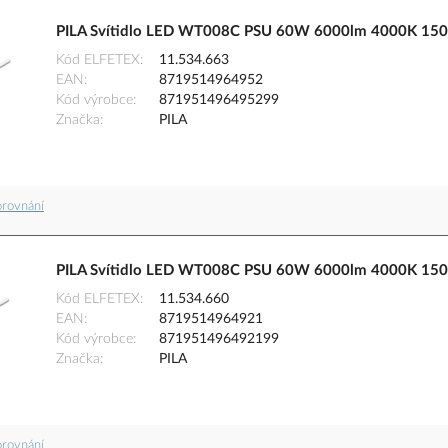
PILA Svítidlo LED WT008C PSU 60W 6000lm 4000K 15
Kód ELFETEX
11.534.663
EAN
8719514964952
Kód výrobce
871951496495299
Značka
PILA
orovnání
PILA Svítidlo LED WT008C PSU 60W 6000lm 4000K 15
Kód ELFETEX
11.534.660
EAN
8719514964921
Kód výrobce
871951496492199
Značka
PILA
orovnání