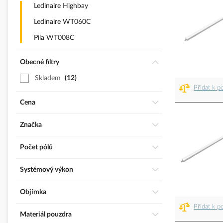
Ledinaire Highbay
Ledinaire WT060C
Pila WT008C
Obecné filtry
Skladem
12
Přidat k p
Cena
Značka
Počet pólů
Systémový výkon
Objímka
Přidat k p
Materiál pouzdra