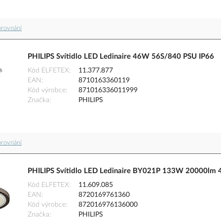
orovnání
PHILIPS Svítidlo LED Ledinaire 46W 56S/840 PSU IP66
Kód ELFETEX
11.377.877
EAN
8710163360119
Kód výrobce
871016336011999
Značka
PHILIPS
orovnání
PHILIPS Svítidlo LED Ledinaire BY021P 133W 20000lm 
Kód ELFETEX
11.609.085
EAN
8720169761360
Kód výrobce
872016976136000
Značka
PHILIPS