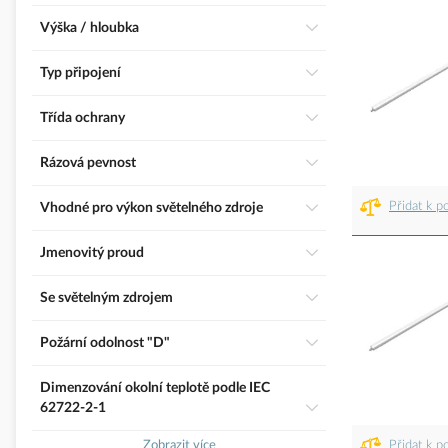
Výška / hloubka
Typ připojení
třída ochrany
Rázová pevnost
Přidat k p
Vhodné pro výkon světelného zdroje
Jmenovitý proud
Se světelným zdrojem
Požární odolnost "D"
Dimenzování okolní teplotě podle IEC
62722-2-1
Zobrazit více
Přidat k p