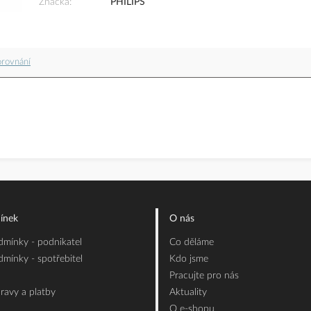
Značka
PHILIPS
orovnání
ínek
O nás
mínky - podnikatel
Co děláme
mínky - spotřebitel
Kdo jsme
Pracujte pro nás
ravy a platby
Aktuality
O e-shopu