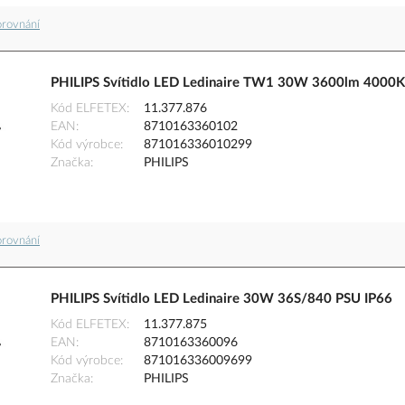
orovnání
PHILIPS Svítidlo LED Ledinaire TW1 30W 3600lm 4000K
Kód ELFETEX
11.377.876
EAN
8710163360102
Kód výrobce
871016336010299
Značka
PHILIPS
orovnání
PHILIPS Svítidlo LED Ledinaire 30W 36S/840 PSU IP66
Kód ELFETEX
11.377.875
EAN
8710163360096
Kód výrobce
871016336009699
Značka
PHILIPS