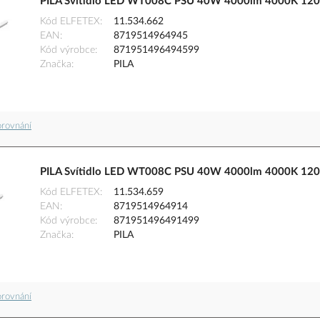
PILA Svítidlo LED WT008C PSU 40W 4000lm 4000K 12
Kód ELFETEX
11.534.662
EAN
8719514964945
Kód výrobce
871951496494599
Značka
PILA
orovnání
PILA Svítidlo LED WT008C PSU 40W 4000lm 4000K 12
Kód ELFETEX
11.534.659
EAN
8719514964914
Kód výrobce
871951496491499
Značka
PILA
orovnání