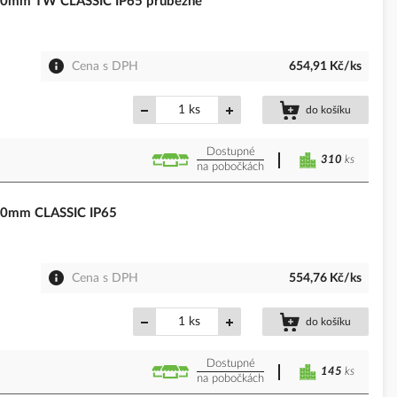
00mm TW CLASSIC IP65 průběžné
Cena s DPH
654,91 Kč/ks
ks
do košíku
Dostupné
310
ks
na pobočkách
00mm CLASSIC IP65
Cena s DPH
554,76 Kč/ks
ks
do košíku
Dostupné
145
ks
na pobočkách