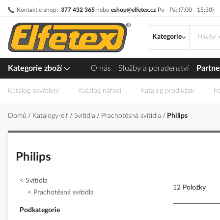
Přejít
Kontakt e-shop:
377 432 365
nebo
eshop@elfetex.cz
Po - Pá: (7:00 - 15:30)
na
obsah
Kategorie
Kategorie zboží
O nás
Služby a poradenství
Partne
Katalog osvětlení
Katalog nářadí
Katalog prodlužek
Fo
Domů
Katalogy-elf
Svítidla
Prachotěsná svítidla
Philips
Philips
Svítidla
12 Položky
Prachotěsná svítidla
Podkategorie