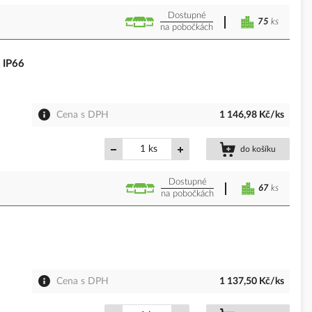
Dostupné
75
ks
na pobočkách
 IP66
Cena s DPH
1 146,98 Kč/ks
ks
do košíku
Dostupné
67
ks
na pobočkách
Cena s DPH
1 137,50 Kč/ks