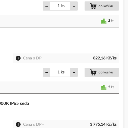
ks
do košíku
3
ks
Cena s DPH
822,16 Kč/ks
ks
do košíku
1
ks
000K IP65 šedá
Cena s DPH
3 775,14 Kč/ks