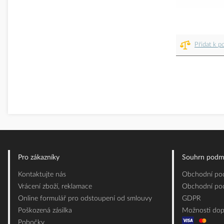
Přidat k p
Pro zákazníky
Souhrn podm
Kontaktujte nás
Obchodní pod
Vrácení zboží, reklamace
Obchodní pod
Online formulář pro odstoupení od smlouvy
GDPR
Poškozená zásilka
Možnosti dop
Pobočky