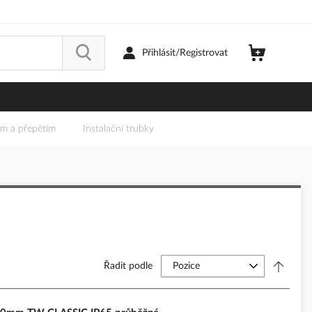
Přihlásit/Registrovat
em a přepětím
Instalační trubky
Řadit podle