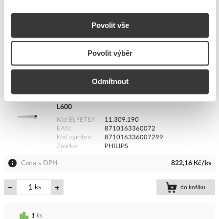
ks
do košíku
Povolit vše
7
ks
Povolit výběr
Přidat k porovnání
Odmítnout
PHILIPS Svítidlo LED Ledinaire 15W 18S/840 PSU
L600
Kód ELFETEX
11.309.190
EAN
8710163360072
Kód výrobce
871016336007299
Značka
PHILIPS
Cena s DPH
822,16 Kč/ks
ks
do košíku
1
ks