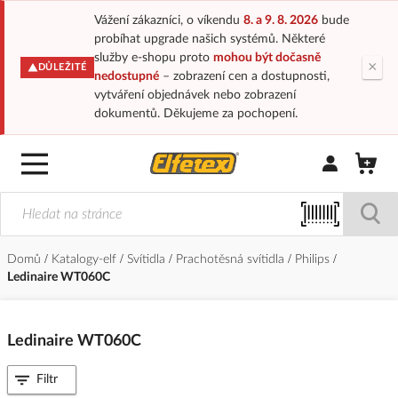
Vážení zákazníci, o víkendu
8. a 9. 8. 2026
bude
probíhat upgrade našich systémů. Některé
služby e-shopu proto
mohou být dočasně
×
DŮLEŽITÉ
nedostupné
– zobrazení cen a dostupnosti,
vytváření objednávek nebo zobrazení
dokumentů. Děkujeme za pochopení.
Přihlásit/Regi
Domů
Katalogy-elf
Svítidla
Prachotěsná svítidla
Philips
Ledinaire WT060C
Ledinaire WT060C
Filtr