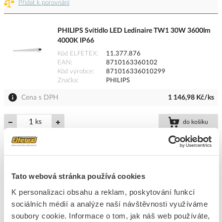
Přidat k porovnání
PHILIPS Svítidlo LED Ledinaire TW1 30W 3600lm
4000K IP66
Kód ELFETEX
11.377.876
EAN
8710163360102
Kód výrobce
871016336010299
Značka
PHILIPS
Cena s DPH
1 146,98 Kč/ks
ks
do košíku
67
ks
Tato webová stránka používá cookies
Přidat k porovnání
K personalizaci obsahu a reklam, poskytování funkcí
sociálních médií a analýze naší návštěvnosti využíváme
PHILIPS Svítidlo LED Ledinaire 30W 36S/840 PSU
soubory cookie. Informace o tom, jak náš web používáte,
IP66