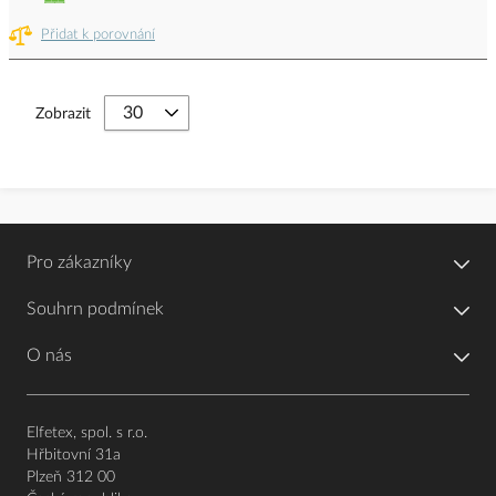
Přidat k porovnání
Zobrazit
Pro zákazníky
Souhrn podmínek
O nás
Elfetex, spol. s r.o.
Hřbitovní 31a
Plzeň 312 00