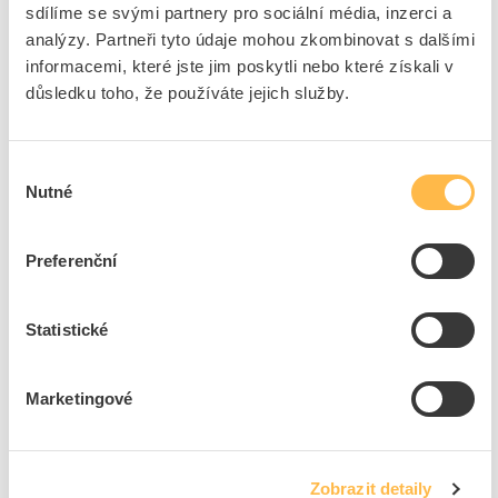
sdílíme se svými partnery pro sociální média, inzerci a
Kód ELFETEX
11.377.875
analýzy. Partneři tyto údaje mohou zkombinovat s dalšími
EAN
8710163360096
Kód výrobce
871016336009699
informacemi, které jste jim poskytli nebo které získali v
Značka
PHILIPS
důsledku toho, že používáte jejich služby.
Cena s DPH
1 137,50 Kč/ks
Výběr
ks
do košíku
Nutné
souhlasu
9
ks
Preferenční
Přidat k porovnání
Statistické
PHILIPS Svítidlo LED Ledinaire 46W 56S/840 PSU
IP66
Marketingové
Kód ELFETEX
11.377.877
EAN
8710163360119
Kód výrobce
871016336011999
Značka
PHILIPS
Zobrazit detaily
Cena s DPH
1 346,91 Kč/ks