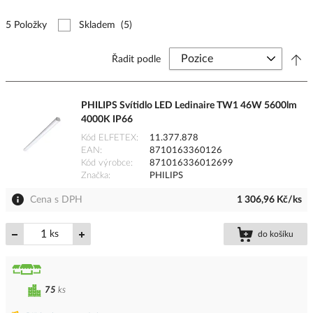
5 Položky
Skladem
(5)
Řadit podle
PHILIPS Svítidlo LED Ledinaire TW1 46W 5600lm
4000K IP66
Kód ELFETEX
11.377.878
EAN
8710163360126
Kód výrobce
871016336012699
Značka
PHILIPS
Cena s DPH
1 306,96 Kč/ks
ks
do košíku
75
ks