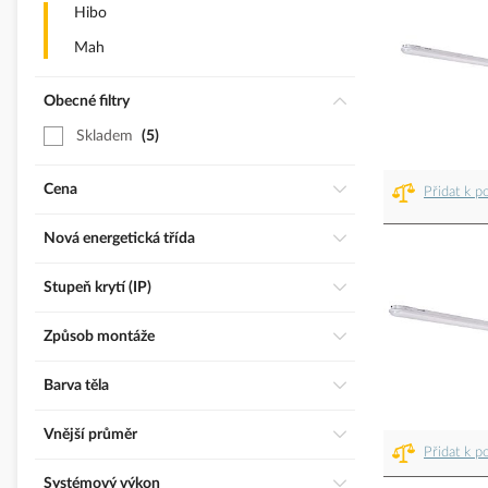
Hibo
Mah
Obecné filtry
Skladem
5
Cena
Přidat k p
Nová energetická třída
Stupeň krytí (IP)
Způsob montáže
Barva těla
Vnější průměr
Přidat k p
Systémový výkon