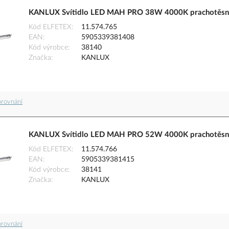
KANLUX Svítidlo LED MAH PRO 38W 4000K prachotěsn
Kód ELFETEX
11.574.765
EAN
5905339381408
Kód výrobce
38140
Značka
KANLUX
orovnání
KANLUX Svítidlo LED MAH PRO 52W 4000K prachotěsn
Kód ELFETEX
11.574.766
EAN
5905339381415
Kód výrobce
38141
Značka
KANLUX
orovnání