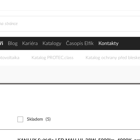
ři
Blog
Kariéra
Katalogy
Časopis Elfík
Kontakty
tovoltaika
Katalog PROTEC.class
Katalog ochrany před blesk
Skladem
(5)