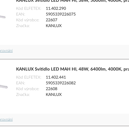
KANLUX Svítidlo LED MAH HI, 38W, 5000lm, 4000K, pra
Kód ELFETEX
11.402.290
EAN
5905339226075
Kód výrobce
22607
Značka
KANLUX
orovnání
KANLUX Svítidlo LED MAH HI, 48W, 6400lm, 4000K, pra
Kód ELFETEX
11.402.441
EAN
5905339226082
Kód výrobce
22608
Značka
KANLUX
orovnání