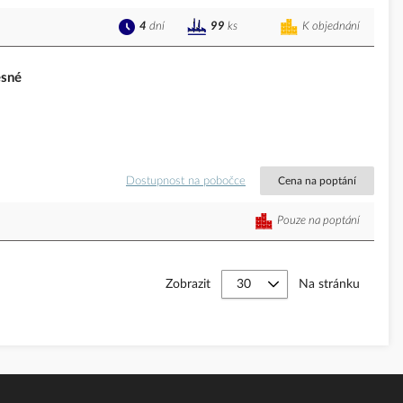
4
dní
K objednání
99
ks
sné
Dostupnost na pobočce
Cena na poptání
Pouze na poptání
Zobrazit
Na stránku