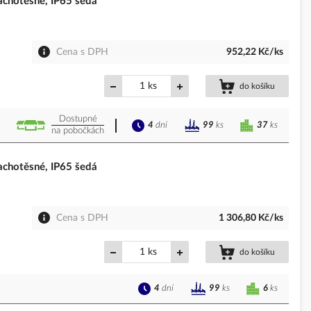
chotěsné, IP65 šedá
Cena s DPH
952,22 Kč/ks
ks
do košíku
Dostupné
4
dní
37
ks
99
ks
na pobočkách
chotěsné, IP65 šedá
Cena s DPH
1 306,80 Kč/ks
ks
do košíku
4
dní
6
ks
99
ks