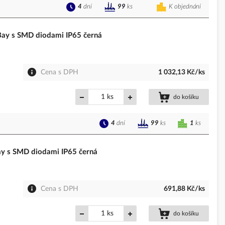
4
dní
K objednání
99
ks
y s SMD diodami IP65 černá
Cena s DPH
1 032,13 Kč/ks
ks
do košíku
4
dní
1
ks
99
ks
 s SMD diodami IP65 černá
Cena s DPH
691,88 Kč/ks
ks
do košíku