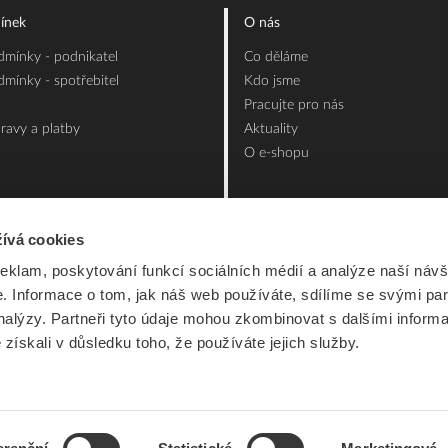
ínek
O nás
mínky - podnikatel
Co děláme
mínky - spotřebitel
Kdo jsme
Pracujte pro nás
ravy a platby
Aktuality
O e-shopu
ívá cookies
reklam, poskytování funkcí sociálních médií a analýze naší návš
 Informace o tom, jak náš web používáte, sdílíme se svými par
analýzy. Partneři tyto údaje mohou zkombinovat s dalšími inform
é získali v důsledku toho, že používáte jejich služby.