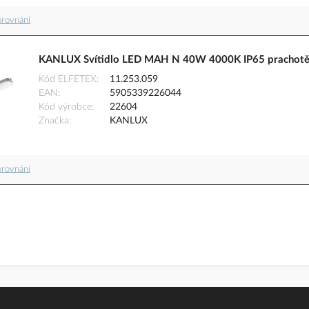
orovnání
KANLUX Svítidlo LED MAH N 40W 4000K IP65 prachotě
Kód ELFETEX
11.253.059
EAN
5905339226044
Kód výrobce
22604
Značka
KANLUX
orovnání