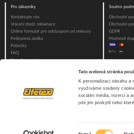
Pro zákazníky
Souhrn podm
Kontaktujte nás
Obchodní pod
Vrácení zboží, reklamace
Obchodní pod
Online formulář pro odstoupení od smlouvy
GDPR
Poškozená zásilka
Možnosti dop
Pobočky
FAQ
Slovník pojmů
Mapa webu
Tato webová stránka použ
Ceník obalových materiálů
K personalizaci obsahu a 
využíváme soubory cookie.
sociální média, inzerci a 
jste jim poskytli nebo kter
Výběr