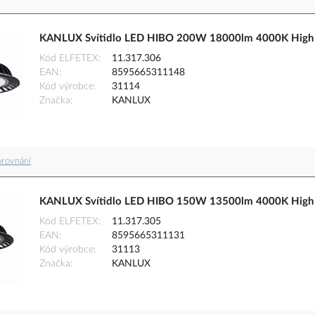
KANLUX Svítidlo LED HIBO 200W 18000lm 4000K High 
Kód ELFETEX
11.317.306
EAN
8595665311148
Kód výrobce
31114
Značka
KANLUX
orovnání
KANLUX Svítidlo LED HIBO 150W 13500lm 4000K High 
Kód ELFETEX
11.317.305
EAN
8595665311131
Kód výrobce
31113
Značka
KANLUX