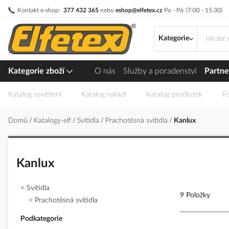
Přejít
Kontakt e-shop:
377 432 365
nebo
eshop@elfetex.cz
Po - Pá: (7:00 - 15:30)
na
obsah
Kategorie
Kategorie zboží
O nás
Služby a poradenství
Partne
Katalog osvětlení
Katalog nářadí
Katalog prodlužek
Fo
Domů
Katalogy-elf
Svítidla
Prachotěsná svítidla
Kanlux
Kanlux
Svítidla
9 Položky
Prachotěsná svítidla
Podkategorie