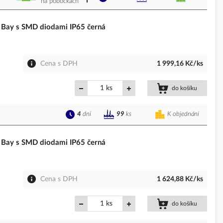
na pobočkách
Bay s SMD diodami IP65 černá
Cena s DPH
1 999,16 Kč/ks
ks
do košíku
4
dní
K objednání
99
ks
Bay s SMD diodami IP65 černá
Cena s DPH
1 624,88 Kč/ks
ks
do košíku