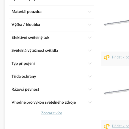
Materiál pouzdra
Výška / hloubka
Efektivní světelný tok
Světelná výtěžnost svítidla
Přidat k p
Typ připojení
třída ochrany
Rázová pevnost
Vhodné pro výkon světelného zdroje
Zobrazit více
Přidat k p