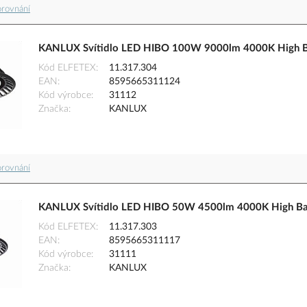
orovnání
KANLUX Svítidlo LED HIBO 100W 9000lm 4000K High Ba
Kód ELFETEX
11.317.304
EAN
8595665311124
Kód výrobce
31112
Značka
KANLUX
orovnání
KANLUX Svítidlo LED HIBO 50W 4500lm 4000K High Bay
Kód ELFETEX
11.317.303
EAN
8595665311117
Kód výrobce
31111
Značka
KANLUX