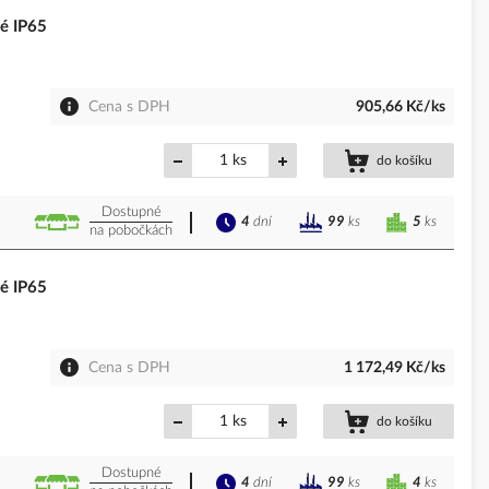
é IP65
Cena s DPH
905,66 Kč/ks
ks
do košíku
Dostupné
4
dní
5
ks
99
ks
na pobočkách
é IP65
Cena s DPH
1 172,49 Kč/ks
ks
do košíku
Dostupné
4
dní
4
ks
99
ks