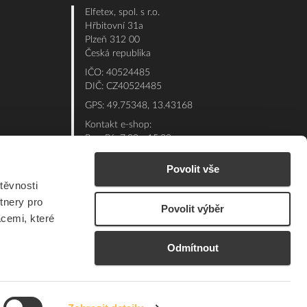
Elfetex, spol. s r.o.
Hřbitovní 31a
Plzeň 312 00
Česká republika
IČO: 40524485
DIČ: CZ40524485
GPS: 49.75348, 13.43168
Kontakt e-shop:
Po - Pá: 7:00 - 15:30
Referent:
377 432 365
Povolit vše
Technická podpora: 377 432 311
těvnosti
E-mail:
eshop@elfetex.cz
tnery pro
Povolit výběr
acemi, které
Odmítnout