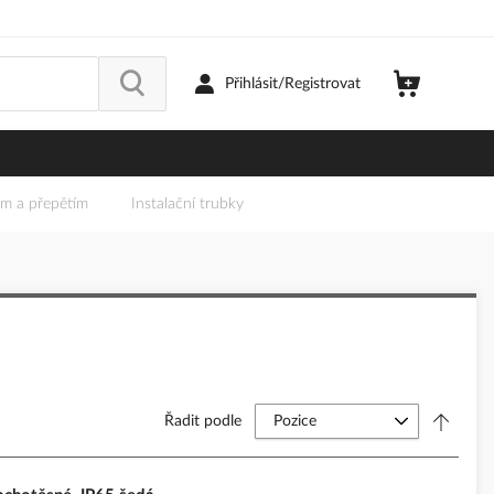
Přihlásit/Registrovat
em a přepětím
Instalační trubky
Řadit podle