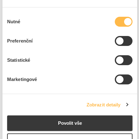
4
dní
99
ks
Výběr
5
ks
Nutné
souhlasu
Přidat k porovnání
Preferenční
KANLUX Svítidlo LED MAH PRO 52W 4000K
prachotěsné IP65
Kód ELFETEX
11.574.766
Statistické
EAN
5905339381415
Kód výrobce
38141
Značka
KANLUX
Marketingové
Cena s DPH
1 172,49 Kč/ks
ks
do košíku
Zobrazit detaily
Povolit vše
4
dní
99
ks
4
ks
Přidat k porovnání