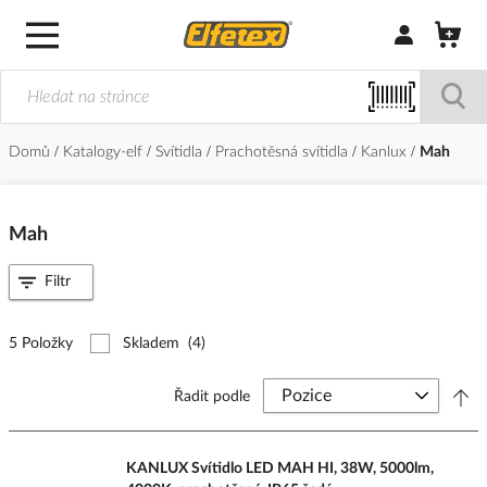
Přihlásit/Regi
Domů
Katalogy-elf
Svítidla
Prachotěsná svítidla
Kanlux
Mah
Mah
Filtr
5 Položky
Skladem
(4)
Řadit podle
KANLUX Svítidlo LED MAH HI, 38W, 5000lm,