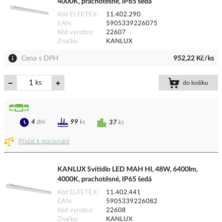
4000K, prachotěsné, IP65 šedá
Kód ELFETEX
11.402.290
EAN
5905339226075
Kód výrobce
22607
Značka
KANLUX
Cena s DPH
952,22 Kč/ks
ks
do košíku
4
dní
99
ks
37
ks
Přidat k porovnání
KANLUX Svítidlo LED MAH HI, 48W, 6400lm,
4000K, prachotěsné, IP65 šedá
Kód ELFETEX
11.402.441
EAN
5905339226082
Kód výrobce
22608
Značka
KANLUX