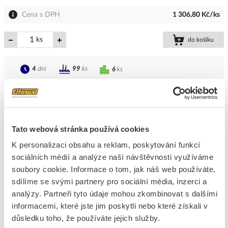
Cena s DPH
1 306,80 Kč/ks
ks
do košíku
4
dní
99
ks
6
ks
Přidat k porovnání
KANLUX Svítidlo LED MAH PRO 38W 4000K
prachotěsné IP65
Tato webová stránka používá cookies
Kód ELFETEX
11.574.765
K personalizaci obsahu a reklam, poskytování funkcí
EAN
5905339381408
sociálních médií a analýze naší návštěvnosti využíváme
Kód výrobce
38140
soubory cookie. Informace o tom, jak náš web používáte,
Značka
KANLUX
sdílíme se svými partnery pro sociální média, inzerci a
Cena s DPH
905,66 Kč/ks
analýzy. Partneři tyto údaje mohou zkombinovat s dalšími
informacemi, které jste jim poskytli nebo které získali v
ks
do košíku
důsledku toho, že používáte jejich služby.