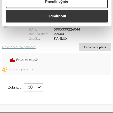
Povolit výběr
KANLUX Svítidlo LED MAH N 40W 4000K IP65
Odmítnout
prachotěsné
Kód ELFETEX
11.253.059
EAN
5905339226044
Kód výrobce
22604
Značka
KANLUX
Dostupnost na pobočce
Cena na poptání
Pouze na poptání
Přidat k porovnání
Zobrazit