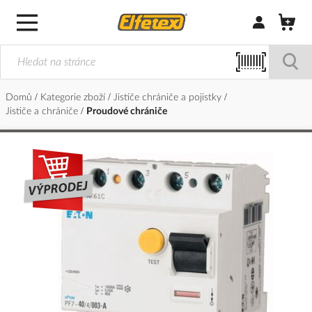
Přihlásit/Regi
Domů
Kategorie zboží
Jističe chrániče a pojistky
Jističe a chrániče
Proudové chrániče
Přeskočit
na
konec
galerie
s
obrázky