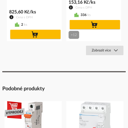
153,16 Kč/ks
Cena s DPH
825,60 Kč/ks
336
ks
Cena s DPH
do
2
ks
košíku
do
+12
košíku
Zobrazit více
Podobné produkty