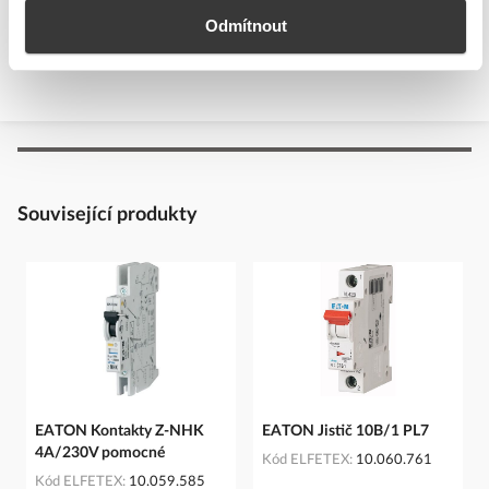
Technická specifikace.pdf
Odmítnout
Související produkty
EATON Kontakty Z-NHK
EATON Jistič 10B/1 PL7
4A/230V pomocné
Kód ELFETEX
10.060.761
Kód ELFETEX
10.059.585