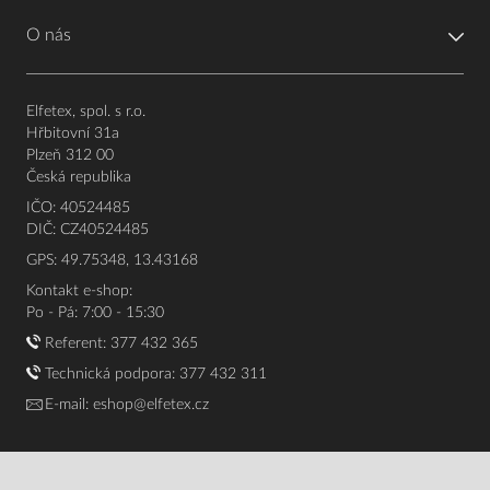
O nás
Elfetex, spol. s r.o.
Hřbitovní 31a
Plzeň 312 00
Česká republika
IČO: 40524485
DIČ: CZ40524485
GPS: 49.75348, 13.43168
Kontakt e-shop:
Po - Pá: 7:00 - 15:30
Referent:
377 432 365
Technická podpora: 377 432 311
E-mail:
eshop@elfetex.cz