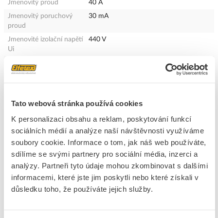
Jmenovitý proud
40 A
Jmenovitý poruchový
30 mA
proud
Jmenovité izolační napětí
440 V
Ui
Měřitelná pevnost
4 kV
zkratového napětí Uimp
Způsob montáže
Na DIN lištu
Zbytkový proud typu
AC
Tato webová stránka používá cookies
Jmen. krátkodobý výdržný
10 kA
K personalizaci obsahu a reklam, poskytování funkcí
proud (Icw)
sociálních médií a analýze naší návštěvnosti využíváme
Odolnost proti rázovému
0.25 kA
soubory cookie. Informace o tom, jak náš web používáte,
proudu
sdílíme se svými partnery pro sociální média, inzerci a
Frekvence
50 Hz
analýzy. Partneři tyto údaje mohou zkombinovat s dalšími
Možnost dalšího zařízení
Ano
informacemi, které jste jim poskytli nebo které získali v
S uzavíracím zařízením
Ano
důsledku toho, že používáte jejich služby.
Stupeň krytí (IP)
IP20
Šířka vyjádřená počtem
4