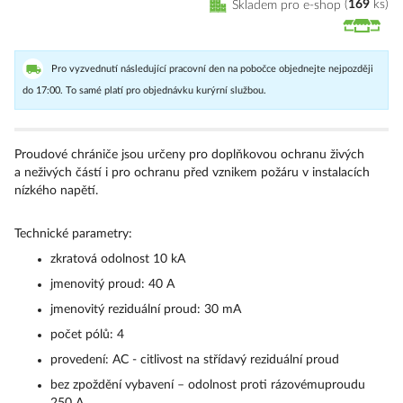
Skladem pro e-shop
169
ks
Pro vyzvednutí následující pracovní den na pobočce objednejte nejpozději
do 17:00. To samé platí pro objednávku kurýrní službou.
Proudové chrániče jsou určeny pro doplňkovou ochranu živých
a neživých částí i pro ochranu před vznikem požáru v instalacích
nízkého napětí.
Technické parametry:
zkratová odolnost 10 kA
jmenovitý proud: 40 A
jmenovitý reziduální proud: 30 mA
počet pólů: 4
provedení: AC - citlivost na střídavý reziduální proud
bez zpoždění vybavení – odolnost proti rázovémuproudu
250 A