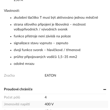
Vlastnosti:
zkušební tlačítko T musí být aktivováno jednou měsíčně
strana síťového připojení je libovolná – možnost
volbypřívodních / vývodních svorek
funkce přístroje není závislá na poloze
signalizace stavu vypnuto – zapnuto
dvojí funkce svorek – hlavičkové / třmenové
průřez připojovaných vodičů 1,5–35 mm2
odolné mrazu
Značka
EATON
Proudové chrániče
Počet pólů
4
Jmenovité napětí
400 V