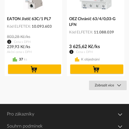
EATON Jistič 63C/1 PL7
OEZ Chránič 63/4/0,03-G
LFN
Kód ELFETEX
10.093.603
Kód ELFETEX
11.088.039
803,28 Kč/ks
Cena s DPH
3 625,62 Kč/ks
239,93 Kč/ks
Akční cena s DPH
Cena s DPH
37
ks
K objednání
do
do
košíku
košíku
Zobrazit více
Pro zákazníky
Souhrn podmínek