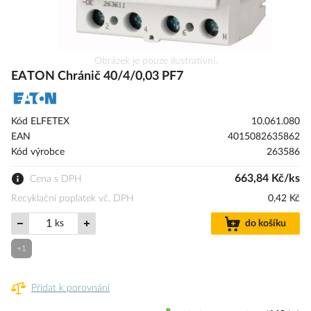
Přeskočit
Obrázek je pouze ilustrativní.
na
EATON Chránič 40/4/0,03 PF7
začátek
galerie
s
Kód ELFETEX
10.061.080
obrázky
EAN
4015082635862
Kód výrobce
263586
663,84 Kč/ks
Cena s DPH
Recyklační poplatek vč. DPH
0,42 Kč
ks
do košíku
+1
Přidat k porovnání