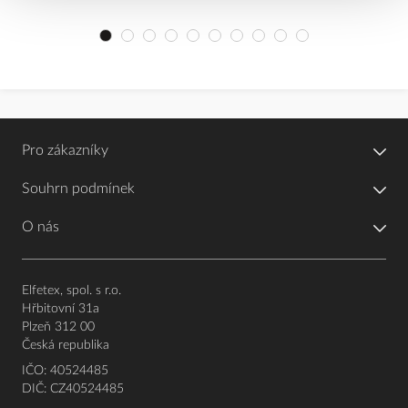
Pro zákazníky
Souhrn podmínek
O nás
Elfetex, spol. s r.o.
Hřbitovní 31a
Plzeň 312 00
Česká republika
IČO: 40524485
DIČ: CZ40524485