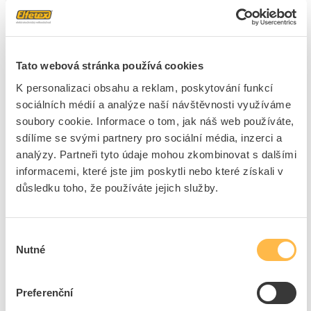
Navíc budete automaticky zařazeni do slosování o 35
cen:
5× elektrická koloběžka
30× aku šroubovák
Tato webová stránka používá cookies
K personalizaci obsahu a reklam, poskytování funkcí
Čím více poukázek získáte, tím vyšší máte šanci na
sociálních médií a analýze naší návštěvnosti využíváme
výhru.
soubory cookie. Informace o tom, jak náš web používáte,
sdílíme se svými partnery pro sociální média, inzerci a
Podmínky akce:
analýzy. Partneři tyto údaje mohou zkombinovat s dalšími
Akce probíhá od 1. 6. 2026 do 30. 9. 2026 nebo
informacemi, které jste jim poskytli nebo které získali v
do vyčerpání zásob
důsledku toho, že používáte jejich služby.
Poukázku lze uplatnit do 31. 12. 2026
Poukázka platí pouze při osobním nákupu na
pobočkách Elfetex
Výběr
Nutné
souhlasu
Nárok na poukázku vzniká na základě dodacího
listu
Preferenční
Nezmeškejte příležitost nakoupit produkty
Levit