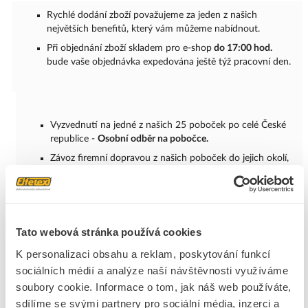
Rychlé dodání zboží považujeme za jeden z našich
největších benefitů, který vám můžeme nabídnout.
Při objednání zboží skladem pro e-shop
do 17:00 hod.
bude vaše objednávka expedována ještě týž pracovní den.
Vyzvednutí na jedné z našich 25 poboček po celé České
republice -
Osobní odběr na pobočce.
Závoz firemní dopravou z našich poboček do jejich okolí,
cca 60 km -
Doprava Elfetex.
Doručení přepravní společností kamkoliv -
PPL, DHL
Tato webová stránka používá cookies
Podrobnější informace ohledně dopravy a její ceny naleznete
zde.
K personalizaci obsahu a reklam, poskytování funkcí
Mapa poboček
sociálních médií a analýze naší návštěvnosti využíváme
soubory cookie. Informace o tom, jak náš web používáte,
sdílíme se svými partnery pro sociální média, inzerci a