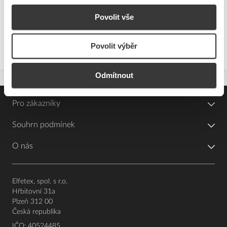
Dodávky fotovoltaických systémů
Povolit vše
Dodávky nabíjecích stanic a jejich příslušenství
Dodávky elektromotorů a jejich příslušenství
Povolit výběr
Ceníky ke stažení
Odmítnout
Pro zákazníky
Souhrn podmínek
O nás
Elfetex, spol. s r.o.
Hřbitovní 31a
Plzeň 312 00
Česká republika
IČO: 40524485