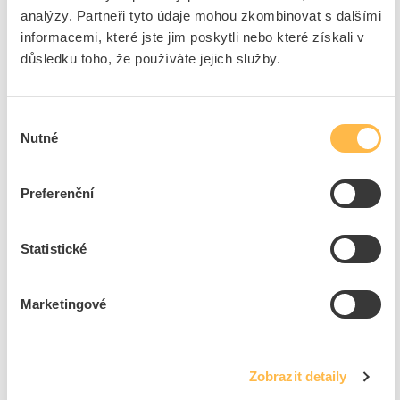
analýzy. Partneři tyto údaje mohou zkombinovat s dalšími
informacemi, které jste jim poskytli nebo které získali v
důsledku toho, že používáte jejich služby.
Výběr
Nutné
souhlasu
Preferenční
Statistické
Služby a technické poradenství
Pomůžeme sehnat dobrého elektrikáře
Marketingové
Doprava Elfetex a odběrná místa
Dodávky rozvaděčů na míru
Zobrazit detaily
Dodávky řešení pro datové sítě