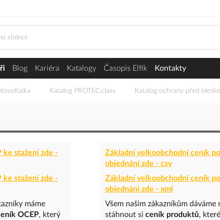
ři
Blog
Kariéra
Katalogy
Časopis Elfík
Kontakty
tovoltaika
Katalog PROTEC.class
Katalog ochrany před blesk
ke stažení zde -
Základní velkoobchodní ceník po
objednání zde - csv
ke stažení zde -
Základní velkoobchodní ceník po
objednání zde - xml
kazníky máme
Všem našim zákazníkům dáváme 
ceník OCEP
, který
stáhnout si
ceník
produktů
, kter