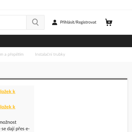
Přihlásit/Registrovat
em a přepětím
Instalační trubky
ložek k
ložek k
možnost
é se dají přes e-