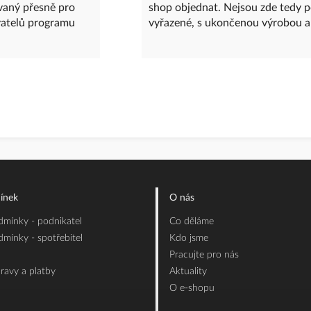
ovaný přesně pro
shop objednat. Nejsou zde tedy 
vatelů programu
vyřazené, s ukončenou výrobou a
ínek
O nás
mínky - podnikatel
Co děláme
mínky - spotřebitel
Kdo jsme
Pracujte pro nás
ravy a platby
Aktuality
O e-shopu