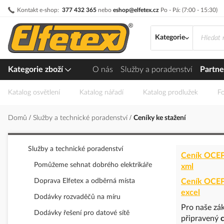
Přejít
Kontakt e-shop:
377 432 365
nebo
eshop@elfetex.cz
Po - Pá: (7:00 - 15:30)
na
obsah
Kategorie
Kategorie zboží
O nás
Služby a poradenství
Partne
Katalog osvětlení
Katalog nářadí
Katalog prodlužek
Fo
Domů
Služby a technické poradenství
Ceníky ke stažení
Služby a technické poradenství
Ceník OCEP 
Pomůžeme sehnat dobrého elektrikáře
xml
Doprava Elfetex a odběrná místa
Ceník OCEP 
excel
Dodávky rozvaděčů na míru
Pro naše zá
Dodávky řešení pro datové sítě
připravený