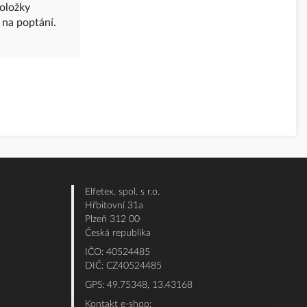
položky
 na poptání.
Elfetex, spol. s r.o.
Hřbitovní 31a
Plzeň 312 00
Česká republika
IČO: 40524485
DIČ: CZ40524485
GPS: 49.75348, 13.43168
Kontakt e-shop: