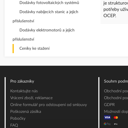
Dodávky fotovoltaických systémů
je struktur
potřeby uži
Dodávky nabíjecích stanic a jejich
OCEP.
příslušenství
Dodávky elektromotorů a jejich
příslušenství
Ceníky ke stažení
Pro zákazníky
Souhrn podm
Kontaktujte nás
Obchodní pod
Vrácení zboží, reklamace
Obchodní pod
Online formulář pro odstoupení od smlouvy
GDPR
Poškozená zásilka
Možnosti dop
Pobočky
FAQ