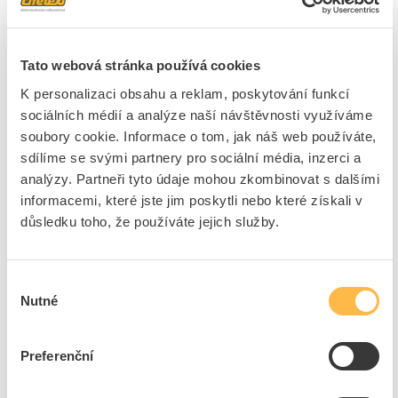
Spínaný proud pro zářivky
10 AX
Typ připojení
Šroubovací svorka
Tato webová stránka používá cookies
Montážní hloubka
12 mm
K personalizaci obsahu a reklam, poskytování funkcí
Min.hloubka přístrojové
12 mm
krabice
sociálních médií a analýze naší návštěvnosti využíváme
soubory cookie. Informace o tom, jak náš web používáte,
Bez halogenů
Ne
sdílíme se svými partnery pro sociální média, inzerci a
S montážní deskou
Ne
analýzy. Partneři tyto údaje mohou zkombinovat s dalšími
Kontakt zpětné vazby
Ne
informacemi, které jste jim poskytli nebo které získali v
Tlačítko
Ne
důsledku toho, že používáte jejich služby.
Spínač pračky
Ne
IFTTT-podpora k dispozici
Ne
Výběr
Kompatibilní s Apple
Ne
Nutné
souhlasu
Home Kit
Kompatibilní s Google
Ne
asistentem
Preferenční
Kompatibilní s Amazon
Ne
Alexa