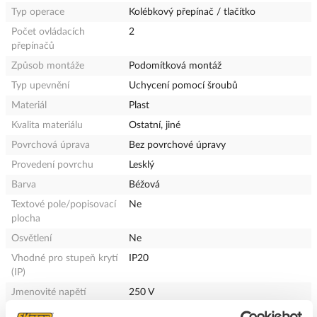
Typ operace
Kolébkový přepínač / tlačítko
Počet ovládacích
2
přepínačů
Způsob montáže
Podomítková montáž
Typ upevnění
Uchycení pomocí šroubů
Materiál
Plast
Kvalita materiálu
Ostatní, jiné
Povrchová úprava
Bez povrchové úpravy
Provedení povrchu
Lesklý
Barva
Béžová
Textové pole/popisovací
Ne
plocha
Osvětlení
Ne
Vhodné pro stupeň krytí
IP20
(IP)
Jmenovité napětí
250 V
Jmenovitý proud
10 A