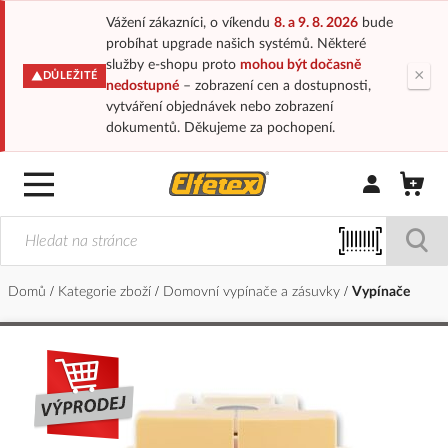
Vážení zákazníci, o víkendu
8. a 9. 8. 2026
bude
probíhat upgrade našich systémů. Některé
služby e-shopu proto
mohou být dočasně
×
DŮLEŽITÉ
nedostupné
– zobrazení cen a dostupnosti,
vytváření objednávek nebo zobrazení
dokumentů. Děkujeme za pochopení.
Přihlásit/Regi
Domů
Kategorie zboží
Domovní vypínače a zásuvky
Vypínače
Přeskočit
na
konec
galerie
s