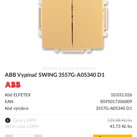
obrázky
Přeskočit
Obrázek je pouze ilustrativní.
na
ABB Vypínač SWING 3557G-A05340 D1
začátek
galerie
s
Kód ELFETEX
10.031.026
obrázky
EAN
8595017206009
Kód výrobce
3557G-A05340 D1
Cena s DPH
139,88 Kč/ks
Akční cena s DPH
41,73 Kč/ks