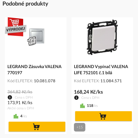
Podobné produkty
LEGRAND Zásuvka VALENA
LEGRAND Vypínač VALENA
770197
LIFE 752101 č.1 bílá
Kód ELFETEX
10.081.078
Kód ELFETEX
11.084.571
168,24 Kč/ks
364,82 Kč/ks
Cena s DPH
Cena s DPH
173,91 Kč/ks
118
ks
Akční cena s DPH
do
4
ks
košíku
do
+15
košíku