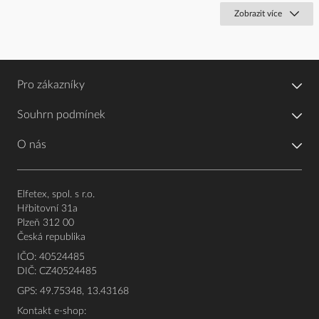
Zobrazit více
Pro zákazníky
Souhrn podmínek
O nás
Elfetex, spol. s r.o.
Hřbitovní 31a
Plzeň 312 00
Česká republika
IČO: 40524485
DIČ: CZ40524485
GPS: 49.75348, 13.43168
Kontakt e-shop: