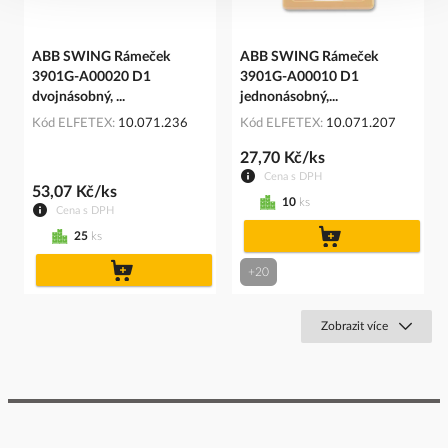
ABB SWING Rámeček
ABB SWING Rámeček
3901G-A00020 D1
3901G-A00010 D1
dvojnásobný, ...
jednonásobný,...
Kód ELFETEX
10.071.236
Kód ELFETEX
10.071.207
27,70 Kč/ks
Cena s DPH
53,07 Kč/ks
10
ks
Cena s DPH
do
25
ks
košíku
do
+20
košíku
Zobrazit více