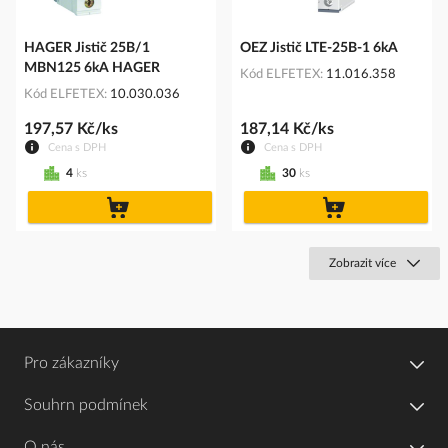
HAGER Jistič 25B/1
OEZ Jistič LTE-25B-1 6kA
MBN125 6kA HAGER
Kód ELFETEX
11.016.358
Kód ELFETEX
10.030.036
197,57 Kč/ks
187,14 Kč/ks
Cena s DPH
Cena s DPH
4
ks
30
ks
do
do
košíku
košíku
Zobrazit více
Pro zákazníky
Souhrn podmínek
O nás