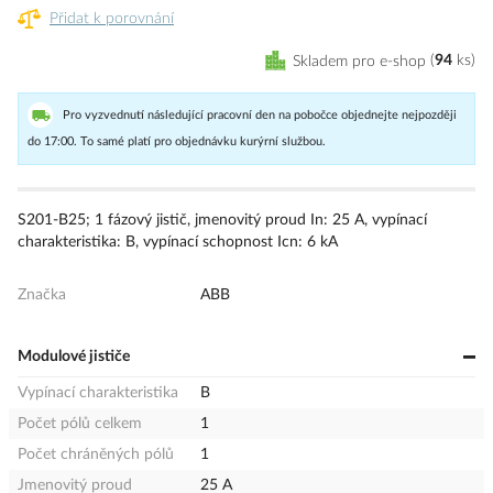
Přidat k porovnání
Skladem pro e-shop
94
ks
Pro vyzvednutí následující pracovní den na pobočce objednejte nejpozději
do 17:00. To samé platí pro objednávku kurýrní službou.
S201-B25; 1 fázový jistič, jmenovitý proud In: 25 A, vypínací
charakteristika: B, vypínací schopnost Icn: 6 kA
Značka
ABB
Modulové jističe
Vypínací charakteristika
B
Počet pólů celkem
1
Počet chráněných pólů
1
Jmenovitý proud
25 A