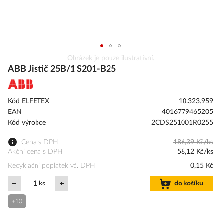
Přeskočit
Obrázek je pouze ilustrativní.
na
ABB Jistič 25B/1 S201-B25
začátek
galerie
s
Kód ELFETEX
10.323.959
obrázky
EAN
4016779465205
Kód výrobce
2CDS251001R0255
Cena s DPH
186,39 Kč/ks
Akční cena s DPH
58,12 Kč/ks
Recyklační poplatek vč. DPH
0,15 Kč
ks
do košíku
+10