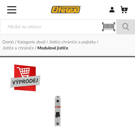
Přihlásit/Regi
Domů
Kategorie zboží
Jističe chrániče a pojistky
Jističe a chrániče
Modulové jističe
Přeskočit
na
konec
galerie
s
obrázky