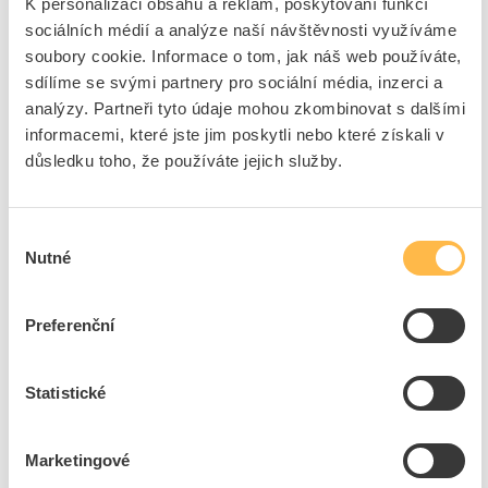
K personalizaci obsahu a reklam, poskytování funkcí
Stupeň znečištění
3
sociálních médií a analýze naší návštěvnosti využíváme
Možnost dalšího zařízení
Ano
soubory cookie. Informace o tom, jak náš web používáte,
Šířka vyjádřená počtem
1.0
sdílíme se svými partnery pro sociální média, inzerci a
modulárních jednotek
analýzy. Partneři tyto údaje mohou zkombinovat s dalšími
Montážní hloubka
69 mm
informacemi, které jste jim poskytli nebo které získali v
Stupeň krytí (IP)
IP20
důsledku toho, že používáte jejich služby.
Okolní teplota při provozu
-25 - 55 °C
Ochrana proti výbuchu
Ne
Výběr
Současně spíná nulový
Ne
Nutné
souhlasu
vodič
Podomítková montáž
Ne
Preferenční
Dimenzovaná vypínací
10 kA
schopnost Icn podle EN
60947-2 při 400 V
Statistické
+
Odpovědnost za produkt
Marketingové
GPSR Details
ABB s.r.o.