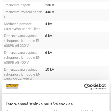
Jmenovité napětí
230 V
Jmenovité izolační napětí
440 V
Ui
Měřitelná pevnost
4 kV
zkratového napětí Uimp
Dimenzovaná vypínací
6 kA
schopnost Icn podle EN
60898 při 230 V
Dimenzovaná vypínací
6 kA
schopnost Icn podle EN
60898 při 400 V
Dimenzovaná vypínací
10 kA
schopnost Icn podle EN
60947-2 při 230 V
Druh napětí
Ostatní, jiné
Frekvenční rozsah
50 - 60 Hz
Třída omezení energie
3
Tato webová stránka používá cookies
Kategorie přepětí
3