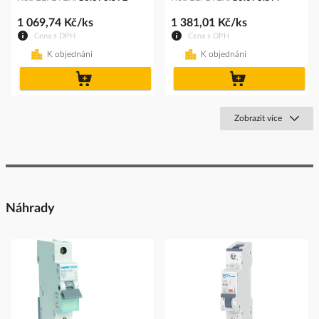
1 069,74 Kč/ks
1 381,01 Kč/ks
Cena s DPH
Cena s DPH
K objednání
K objednání
do
do
košíku
košíku
Zobrazit více
Náhrady