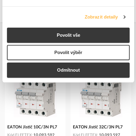
Adresa: Vyskočilova 1561/4a, 14000 Praha 4, Czech Republic
https://new.abb.com/contact-centers
Zobrazit detaily
Povolit vše
Povolit výběr
Podobné produkty
Odmítnout
EATON Jistič 10C/3N PL7
EATON Jistič 32C/3N PL7
Kód ELFETEX
10.093.592
Kód ELFETEX
10.093.597