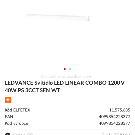
obrázky
Přeskočit
Obrázek je pouze ilustrativní.
na
LEDVANCE Svítidlo LED LINEAR COMBO 1200 V
začátek
40W PS 3CCT SEN WT
galerie
s
obrázky
Kód ELFETEX
11.575.685
EAN
4099854228377
Kód výrobce
4099854228377