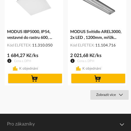
MODUS IBP5000, IP54,
MODUS Svítidlo AREL3000,
vestavné do rastru 600, ...
2x LED , 1200mm, mřížk...
Kód ELFETEX
11.310.050
Kód ELFETEX
11.104.716
1 684,27 Kč/ks
2 021,68 Kč/ks
Cena s DPH
Cena s DPH
K objednání
K objednání
do
do
košíku
košíku
Zobrazit více
Pro zákazníky