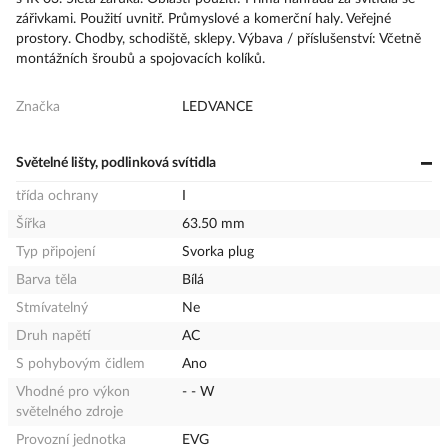
zářivkami. Použití uvnitř. Průmyslové a komerční haly. Veřejné
prostory. Chodby, schodiště, sklepy. Výbava / příslušenství: Včetně
montážních šroubů a spojovacích kolíků.
Značka
LEDVANCE
Světelné lišty, podlinková svítidla
třída ochrany
I
Šířka
63.50 mm
Typ připojení
Svorka plug
Barva těla
Bílá
Stmívatelný
Ne
Druh napětí
AC
S pohybovým čidlem
Ano
Vhodné pro výkon
- - W
světelného zdroje
Provozní jednotka
EVG