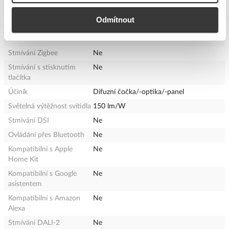
Stmívání redukcí sinusové
Ne
vlny
Odmítnout
Stmívání dotykem a
Ne
stmívá
Stmívání Zigbee
Ne
Stmívání s stisknutím
Ne
tlačítka
Účiník
Difuzní čočka/-optika/-panel
Světelná výtěžnost svítidla
150 lm/W
Stmívání DSI
Ne
Ovládání přes Bluetooth
Ne
Kompatibilní s Apple
Ne
Home Kit
Kompatibilní s Google
Ne
asistentem
Kompatibilní s Amazon
Ne
Alexa
Stmívání DALI-2
Ne