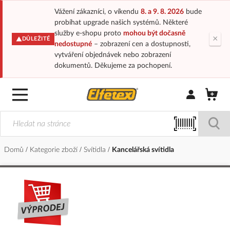
Vážení zákazníci, o víkendu
8. a 9. 8. 2026
bude
probíhat upgrade našich systémů. Některé
služby e-shopu proto
mohou být dočasně
×
DŮLEŽITÉ
nedostupné
– zobrazení cen a dostupnosti,
vytváření objednávek nebo zobrazení
dokumentů. Děkujeme za pochopení.
Přihlásit/Regi
Domů
Kategorie zboží
Svítidla
Kancelářská svítidla
Přeskočit
na
konec
galerie
s