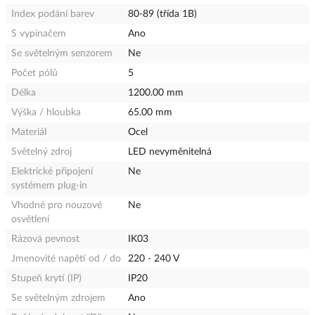
Index podání barev
80-89 (třída 1B)
S vypínačem
Ano
Se světelným senzorem
Ne
Počet pólů
5
Délka
1200.00 mm
Výška / hloubka
65.00 mm
Materiál
Ocel
Světelný zdroj
LED nevyměnitelná
Elektrické připojení
Ne
systémem plug-in
Vhodné pro nouzové
Ne
osvětlení
Rázová pevnost
IK03
Jmenovité napětí od / do
220 - 240 V
Stupeň krytí (IP)
IP20
Se světelným zdrojem
Ano