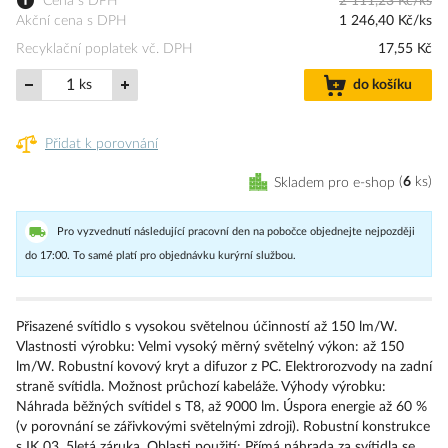
Cena s DPH
2 111,23 Kč/ks
Akční cena s DPH
1 246,40 Kč/ks
Recyklační poplatek vč. DPH
17,55 Kč
ks
do košíku
Přidat k porovnání
Skladem pro e-shop
6
ks
Pro vyzvednutí následující pracovní den na pobočce objednejte nejpozději
do 17:00. To samé platí pro objednávku kurýrní službou.
Přisazené svítidlo s vysokou světelnou účinností až 150 lm/W.
Vlastnosti výrobku: Velmi vysoký měrný světelný výkon: až 150
lm/W. Robustní kovový kryt a difuzor z PC. Elektrorozvody na zadní
straně svítidla. Možnost průchozí kabeláže. Výhody výrobku:
Náhrada běžných svítidel s T8, až 9000 lm. Úspora energie až 60 %
(v porovnání se zářivkovými světelnými zdroji). Robustní konstrukce
s IK 03. 5letá záruka. Oblasti použití: Přímá náhrada za svítidla se