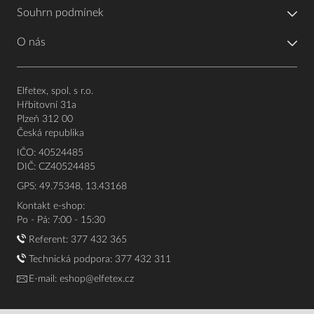
Souhrn podmínek
O nás
Elfetex, spol. s r.o.
Hřbitovní 31a
Plzeň 312 00
Česká republika
IČO: 40524485
DIČ: CZ40524485
GPS: 49.75348, 13.43168
Kontakt e-shop:
Po - Pá: 7:00 - 15:30
Referent:
377 432 365
Technická podpora: 377 432 311
E-mail:
eshop@elfetex.cz