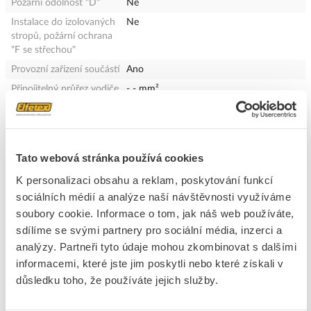
Požární odolnost "D"
Ne
Instalace do izolovaných
Ne
stropů, požární ochrana
"F se střechou"
Provozní zařízení součástí
Ano
Připojitelný průřez vodiče
- - mm²
Jmenovitý proud
180 - 180 mA
Teplota chromatičnosti
3000 - 6500 K
Systémový výkon
40.00 W
Tato webová stránka používá cookies
Barva světla
Bílá
K personalizaci obsahu a reklam, poskytování funkcí
Konstantní regulace
Ne
sociálních médií a analýze naší návštěvnosti využíváme
světelného proudu
soubory cookie. Informace o tom, jak náš web používáte,
IFTTT-podpora k dispozici
Ne
sdílíme se svými partnery pro sociální média, inzerci a
Druh prodrátování
určeno pro průchod drátu
analýzy. Partneři tyto údaje mohou zkombinovat s dalšími
Měřitelná životnost při
70000 h
informacemi, které jste jim poskytli nebo které získali v
L70/B50 při 25 °C
důsledku toho, že používáte jejich služby.
Zkouška žhavým drátem
650 °C - 30 s
podle IEC 60695-2-11