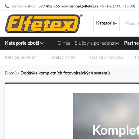
Přejít
Kontakt e-shop:
377 432 365
nebo
eshop@elfetex.cz
Po - Pá: (7:00 - 15:30)
na
obsah
Kategorie
Kategorie zboží
O nás
Služby a poradenství
Partne
Katalog osvětlení
Katalog nářadí
Katalog prodlužek
Fo
Domů
Dodávka kompletních fotovoltaických systémů
Komplet