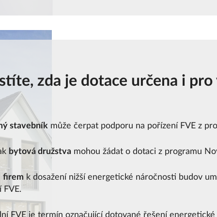
istíte, zda je dotace určena i pro
ý stavebník
může čerpat podporu na pořízení FVE z pr
tak
bytová družstva
mohou žádat o dotaci z programu No
a
firem
k dosažení nižší energetické náročnosti budov um
í FVE.
í FVE je termín označující dotované řešení energetické