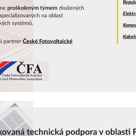
Regula
eme
proškoleným týmem
zkušených
Elekt
specializovaných na oblast
ckých systémů.
Kompo
Kabel
í partner
České Fotovoltaické
ikovaná technická podpora v oblasti