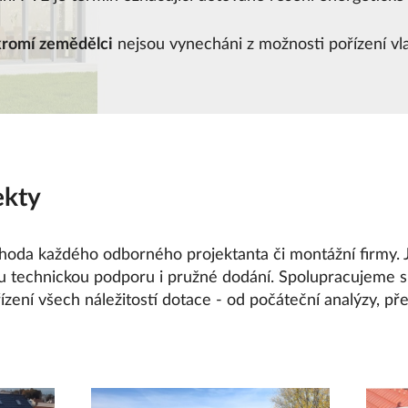
romí zemědělci
nejsou vynecháni z možnosti pořízení vlas
ekty
ýhoda každého odborného projektanta či montážní firmy. J
ou technickou podporu i pružné dodání. Spolupracujeme
vyřízení všech náležitostí dotace - od počáteční analýzy, p