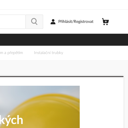
Přihlásit/Registrovat
em a přepětím
Instalační trubky
ckých