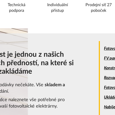
Technická
Individuální
Prodejní síť 27
podpora
přístup
poboček
Fotovo
st je jednou z našich
FV pa
h předností, na které si
Konst
 zakládáme
Rozva
dodávky nečekáte. Vše
skladem a
Fotov
dání.
Uklád
ídce naleznete vše potřebné pro
aší fotovoltaické elektrárny.
Nabíje