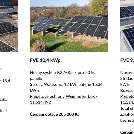
FVE 10,4 kWp
FVE 9
c,
Nosný systém K2 A-Rack pro 30 ks
Nosný 
panelů
Střídač
e 18,4
Střídač Wattsonic 12 kW, baterie 15,36
kWh
kWh
Rozvadě
Přepěťové ochrany Weidmüller box -
Přepěť
ox -
11.514.492
11.514
Total s
dení
Čerpání dotace 205 000 Kč
Zálohov
běžné 
Čerpán