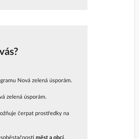
 vás?
ogramu Nová zelená úsporám.
vá zelená úsporám.
ožňuje čerpat prostředky na
 soběstačnosti
měst a obcí
.