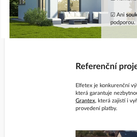
☑ Ani
souk
podporou.
Referenční proj
Elfetex je konkurenční v
která garantuje nezbytn
Grantex
, která zajistí i 
provedení platby.