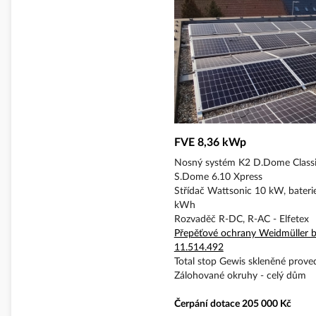
FVE 8,36 kWp
Nosný systém K2 D.Dome Classi
S.Dome 6.10 Xpress
Střídač Wattsonic 10 kW, bateri
kWh
Rozvaděč R-DC, R-AC - Elfetex
Přepěťové ochrany Weidmüller b
11.514.492
Total stop Gewis skleněné prove
Zálohované okruhy - celý dům
Čerpání dotace 205 000 Kč