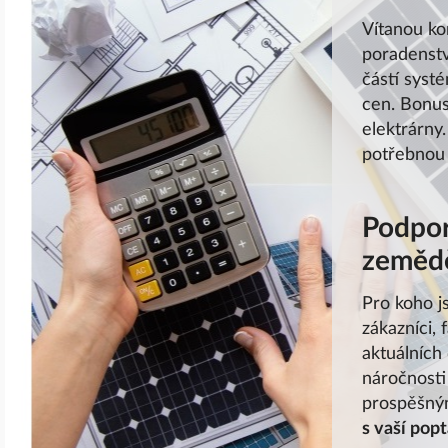
Vítanou ko
poradenstv
částí syst
cen. Bonus
elektrárny
potřebnou 
Podpor
zeměd
Pro koho j
zákazníci, 
aktuálních
náročnosti
prospěšný
s vaší pop