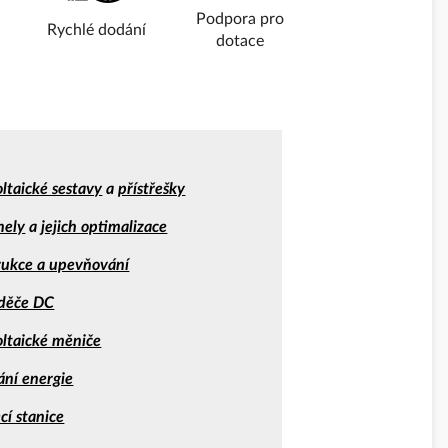
Podpora pro
Rychlé dodání
dotace
ltaické sestavy
a
přístřešky
nely
a
jejich optimalizace
rukce a upevňování
děče DC
oltaické měniče
ání energie
cí stanice