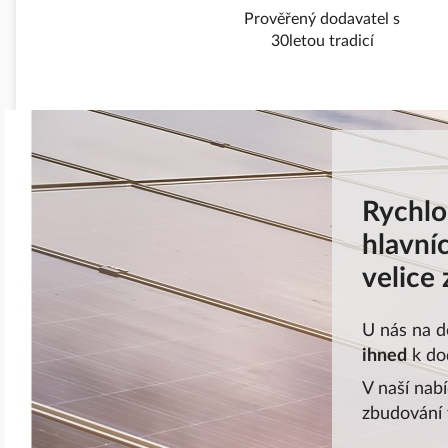
Prověřený dodavatel s
30letou tradicí
Rychlo
hlavníc
velice
U nás na 
ihned
k do
V naší nab
zbudování v