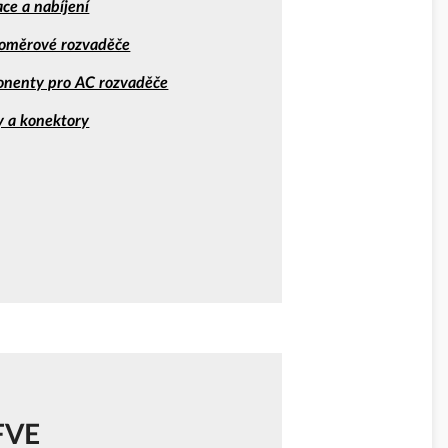
ce a nabíjení
roměrové rozvaděče
nenty pro AC rozvaděče
y a konektory
 FVE