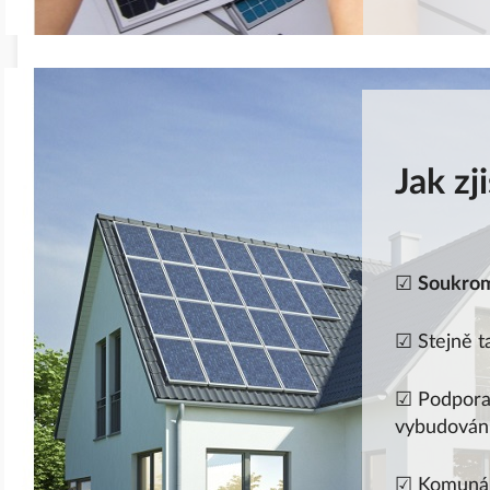
Jak zj
☑
Soukrom
☑ Stejně 
☑ Podpor
vybudován
☑ Komunáln