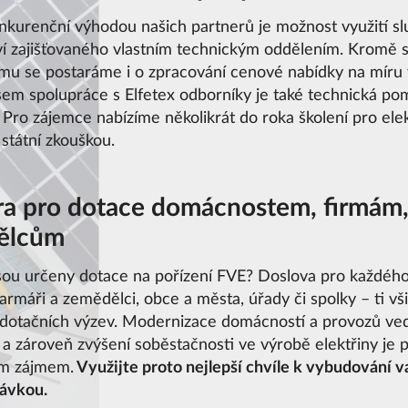
nkurenční výhodou našich partnerů je možnost využití 
í zajišťovaného vlastním technickým oddělením. Kromě
ému se postaráme i o zpracování cenové nabídky na míru v
em spolupráce s Elfetex odborníky je také technická po
. Pro zájemce nabízíme několikrát do roka školení pro e
státní zkouškou.
a pro dotace domácnostem, firmám,
ělcům
sou určeny dotace na pořízení FVE? Doslova pro každého!
farmáři a zemědělci, obce a města, úřady či spolky – ti vš
 dotačních výzev. Modernizace domácností a provozů ved
 a zároveň zvýšení soběstačnosti ve výrobě elektřiny j
m zájmem.
Využijte proto nejlepší chvíle k vybudování v
távkou.