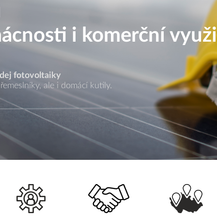
ů
ácnosti i komerční využi
ej fotovoltaiky
řemeslníky, ale i domácí kutily.