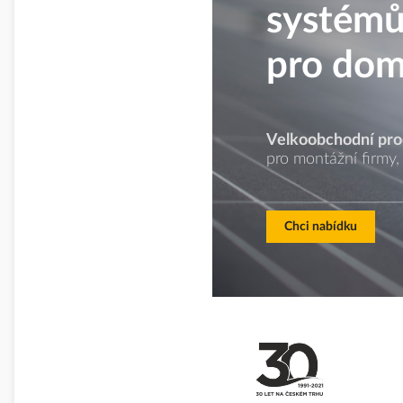
systém
pro dom
Velkoobchodní prod
pro montážní firmy, 
Chci nabídku