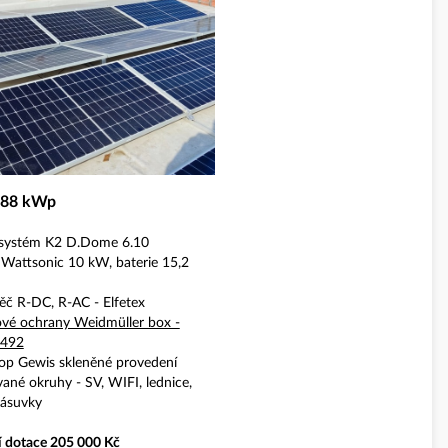
,88 kWp
systém K2 D.Dome 6.10
 Wattsonic 10 kW, baterie 15,2
č R-DC, R-AC - Elfetex
ové ochrany Weidmüller box -
.492
top Gewis skleněné provedení
ané okruhy - SV, WIFI, lednice,
zásuvky
í dotace 205 000 Kč