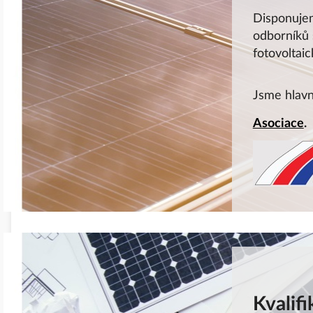
Disponuj
odborníků 
fotovoltai
Jsme hlavn
Asociace
.
Kvalif