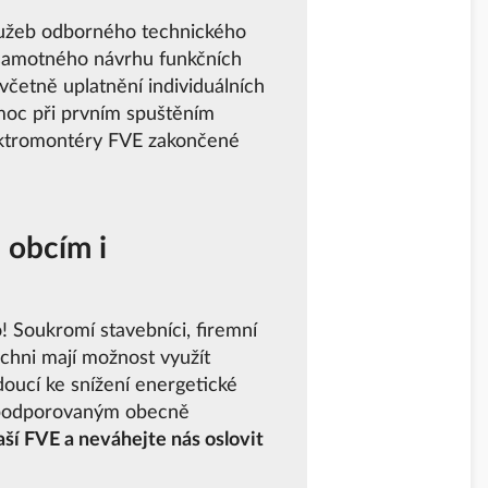
služeb odborného technického
 samotného návrhu funkčních
četně uplatnění individuálních
moc při prvním spuštěním
lektromontéry FVE zakončené
 obcím i
 Soukromí stavebníci, firemní
ichni mají možnost využít
oucí ke snížení energetické
e podporovaným obecně
aší FVE a neváhejte nás oslovit