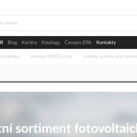
ři
Blog
Kariéra
Katalogy
Časopis Elfík
Kontakty
tovoltaika
Katalog PROTEC.class
Katalog ochrany před blesk
ní sortiment fotovoltai