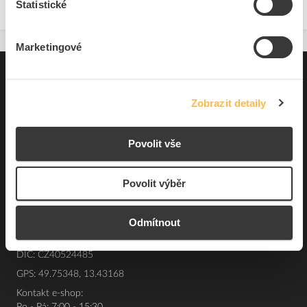
Statistické
Marketingové
Pro zákazníky
Zobrazit detaily
Souhrn podmínek
O nás
Povolit vše
Elfetex, spol. s r.o.
Povolit výběr
Hřbitovní 31a
Plzeň 312 00
Odmítnout
Česká republika
IČO: 40524485
DIČ: CZ40524485
GPS: 49.75348, 13.43168
Kontakt e-shop: