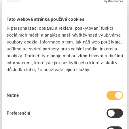
Jistič
je elektromagnetická součást
rozvaděče
, která má za
úkol přerušit elektrický obvod v případě, že dojde
Tato webová stránka používá cookies
k překročení maximálního povoleného proudu, a tedy
dosažení nadproudu. V domácích podmínkách obvykle
K personalizaci obsahu a reklam, poskytování funkcí
odpojuje spotřebiče a tím chrání je samotné a zároveň i
sociálních médií a analýze naší návštěvnosti využíváme
jejich uživatele. Po odstranění příčiny je možné
jistič
snadno
soubory cookie. Informace o tom, jak náš web používáte,
opět uvést do původního stavu, tedy znovu propojit
sdílíme se svými partnery pro sociální média, inzerci a
dotčený elektrický obvod. U dříve používaných pojistek to
bylo možné pouze její výměnou za novou.
analýzy. Partneři tyto údaje mohou zkombinovat s dalšími
informacemi, které jste jim poskytli nebo které získali v
V domácí jističové skříni je obvykle celá sada těchto
ochranných prvků. Hlavní jistič najdete zařazen do obvodu
důsledku toho, že používáte jejich služby.
před všechny ostatní i před samotný elektroměr. Funguje
jako centrální vypínač a svou hodnotou maximálního
proudu omezuje výši rezervovaného příkonu sjednaného
Výběr
s dodavatelem elektřiny.
Nutné
souhlasu
Sortiment jističů pokrývá celé spektrum v praxi používaných
hodnot proudu od 2 do 63 A. Pro rodinné domy a byty se
jako hlavní jistič nejčastěji využívá kombinace tří jističů 16A.
Preferenční